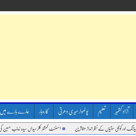
آزاد کشمیر
تعلیم
پوٹھوار میری دھرتی
کاروبار
ہمارے بارے میں
ر کوٹلی ستیاں کے نظر انداز متاثرین
اسسٹنٹ کمشنر کلرسیداں سیدہ زینب حسین کی پریس