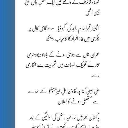
کہوٹہ: فائرنگ کے واقعے میں ایک شخص جاں بحق،
تین زخمی
انجینئر قمراسلام راجہ کی کمبوڈیا سے ہنگامی کال پر
چکری میں 16 افراد کا کامیاب ریسکیو
عمران خان سے دوستی ہونے کے باوجود چودھری
نثار نے تحریک انصاف میں شمولیت سے انکاری
رہے
علی امین گنڈاپور کا وزیراعلیٰ خیبرپختونخوا کے عہدے
سے مستعفی ہونے کا اعلان
پاکستان بھر میں نمازِ عیدالاضحی کی ادائیگی کے بعد
سنتِ ابراہیمی کو زندہ رکھتے ہوئے قربانی کا سلسلہ