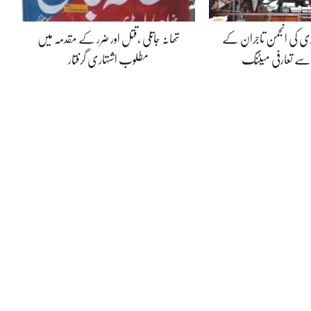
ڈی کی انجمن تاجران کے
تھانہ جاتلی ،قتل اور ضرر کے مقدمہ میں
 سے تعارفی میٹنگ
مطلوب اشتہاری گرفتار