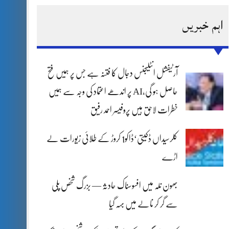
اہم خبریں
آرٹیفشل انٹلیجنس دجال کا فتنہ ہے جس پر ہمیں فتح
حاصل ہو گی،AI پر اندھے اعتماد کی وجہ سے ہمیں
خطرات لاحق ہیں پروفیسر احمد رفیق
کلرسیداں ڈکیتی‘ڈاکو1 کروڑ کے طلائی زیورات لے
اڑے
بھون نلہ میں افسوسناک حادثہ — بزرگ شخص پلی
سے گر کر نالے میں بہہ گیا