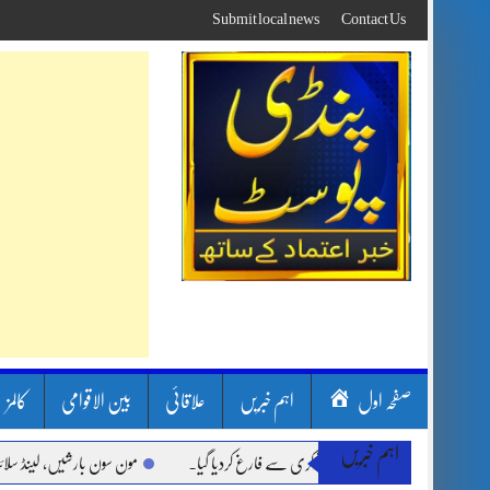
Skip
Submit local news
Contact Us
to
content
صفحہ اول
اہم خبریں
علاقائی
بین الاقوامی
کالمز
اہم خبریں
مون سون بارشیں، لینڈ سلائیڈنگ او