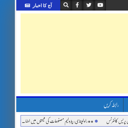
آج کا اخبار
رابطہ کریں
 کانفرنس
**راولپنڈی: پٹرولیم مصنوعات کی قیمتوں میں اضافے اور مہنگائی کے خلاف