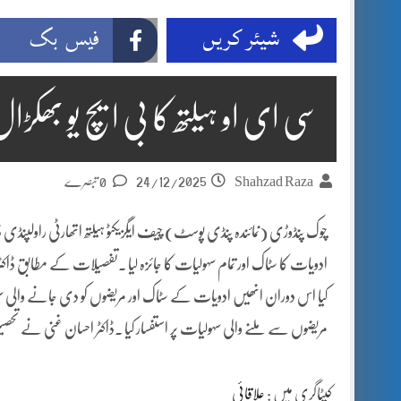
شیئر کریں
فیس بک
سی ای او ہیلتھ کا بی ایچ یو بھکڑال 
24/12/2025
Shahzad Raza
0 تبصرے
چوک پنڈوڑی (نمائندہ پنڈی پوسٹ) چیف ایگزیکٹو ہیلتھ اتھارٹی راولپنڈی ڈاک
ادویات کا سٹاک اور تمام سہولیات کا جائزہ لیا ۔تفصیلات کے مطابق ڈاکٹر 
کیا اس دوران انھیں ادویات کے سٹاک اور مریضوں کو دی جانے والی س
مریضوں سے ملنے والی سہولیات پر استفسار کیا ۔ڈاکٹر احسان غنی نے تحصیل ہیڈ
کیٹاگری میں :
علاقائی