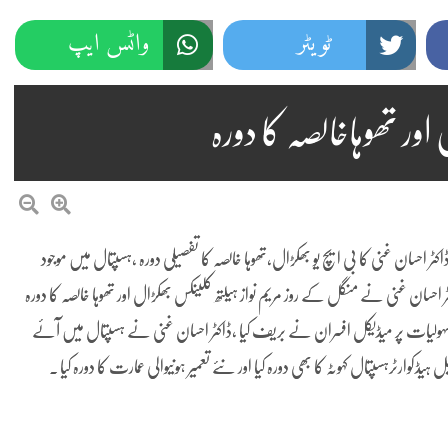
ٹویٹر
واٹس ایپ
اور تھوہاخالصہ کا دورہ
ٹر احسان غنی کا بی ایچ یو بھکڑال،تھوہا خالصہ کا تفصیلی دورہ ،ہسپتال میں موجود
احسان غنی نے منگل کے روز مریم نواز ہیلتھ کلینکس بھکڑال اور تھوہا خالصہ کا دورہ
ہولیات پر میڈیکل افسران نے بریف کیا ،ڈاکٹر احسان غنی نے ہسپتال میں آئے
کوارٹرہسپتال کہوٹہ کا بھی دورہ کیا اور نئے تعمیر ہونیوالی عمارت کا دورہ کیا ۔