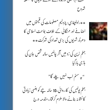
شروع
**راولپنڈی: پٹرولیم مصنوعات کی قیمتوں میں
اضافے اور مہنگائی کے خلاف جماعت اسلامی کا
دھرنا، شہریوں کی بڑی تعداد کی شرکت**
جہلم ٹرین کی زد میں آکر چالیس سالہ شخص جان کی
بازی ہارگیا
“یہ سسٹم اب نہیں چلے گا”
جہلم پولیس کی کارروائی،10 سالہ بچے کو جنسی زیادتی
کا نشانہ بنانے والا ملزم گرفتار،مقدمہ درج