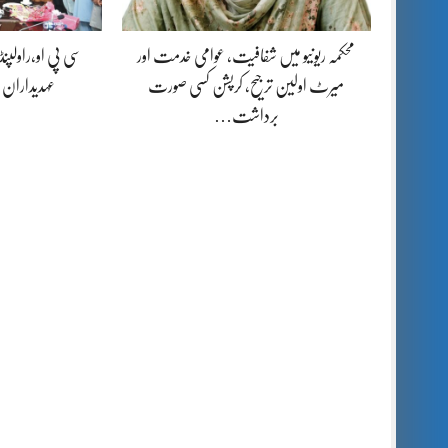
محکمہ ریونیو میں شفافیت، عوامی خدمت اور
سی پی او،راولپن
میرٹ اولین ترجیح، کرپشن کسی صورت
عہدیداران
برداشت…