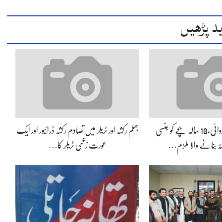
د پڑھیں
جہلم پولیس کی کارروائی،10 سالہ بچے کو جنسی
جہلم رکشہ اور ٹریلر میں تصادم رکشہ ڈرائیور اور ایک
انہ بنانے والا ملزم…
عورت زخمی ٹریلر کا…