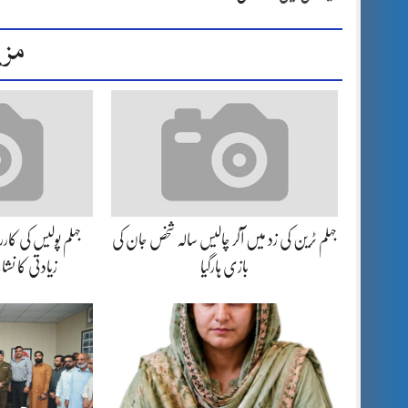
مزی
جہلم ٹرین کی زد میں آکر چالیس سالہ شخص جان کی
بازی ہارگیا
زیادتی کا نش