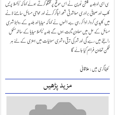
سی ای او بلدیہ گلشن نورین نے اس موقع پر گفتگو کرتے ہوئے کہا کہ ٹیکسلا پریس
کلب اور صحافی برادری معاشرتی شعور اجاگر کرنے اور عوامی مسائل سامنے لانے
میں کلیدی کردار ادا کر رہی ہے انہوں نے کہا کہ میڈیا اور بلدیہ کے روابط شہری
مسائل کے حل میں معاون ثابت ہوں گے بلدیہ ٹیکسلا میڈیا کے ساتھ مکمل
رابطے میں رہے گی اور شہر کی ترقی و شہری سہولیات میں بہتری کے لئے ہر
ممکن تعاون فراہم کیا جائے گا
کیٹاگری میں :
علاقائی
مزید پڑھیں