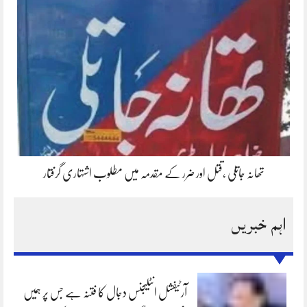
تھانہ جاتلی ،قتل اور ضرر کے مقدمہ میں مطلوب اشتہاری گرفتار
اہم خبریں
آرٹیفشل انٹلیجنس دجال کا فتنہ ہے جس پر ہمیں