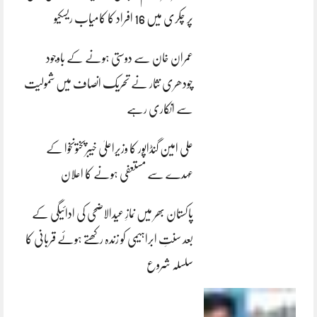
پر چکری میں 16 افراد کا کامیاب ریسکیو
عمران خان سے دوستی ہونے کے باوجود
چودھری نثار نے تحریک انصاف میں شمولیت
سے انکاری رہے
علی امین گنڈاپور کا وزیراعلیٰ خیبرپختونخوا کے
عہدے سے مستعفی ہونے کا اعلان
پاکستان بھر میں نمازِ عیدالاضحی کی ادائیگی کے
بعد سنتِ ابراہیمی کو زندہ رکھتے ہوئے قربانی کا
سلسلہ شروع