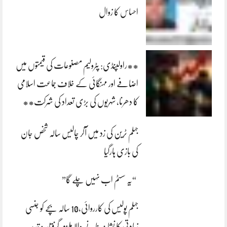
احساس کا زوال
**راولپنڈی: پٹرولیم مصنوعات کی قیمتوں میں
اضافے اور مہنگائی کے خلاف جماعت اسلامی
کا دھرنا، شہریوں کی بڑی تعداد کی شرکت**
جہلم ٹرین کی زد میں آکر چالیس سالہ شخص جان
کی بازی ہارگیا
“یہ سسٹم اب نہیں چلے گا”
جہلم پولیس کی کارروائی،10 سالہ بچے کو جنسی
زیادتی کا نشانہ بنانے والا ملزم گرفتار،مقدمہ