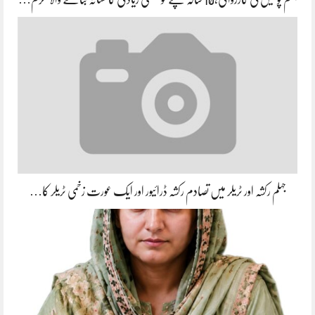
جہلم رکشہ اور ٹریلر میں تصادم رکشہ ڈرائیور اور ایک عورت زخمی ٹریلر کا…