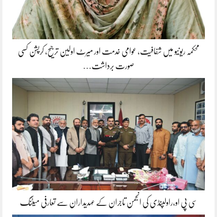
محکمہ ریونیو میں شفافیت، عوامی خدمت اور میرٹ اولین ترجیح، کرپشن کسی
صورت برداشت…
سی پی او،راولپنڈی کی انجمن تاجران کے عہدیداران سے تعارفی میٹنگ