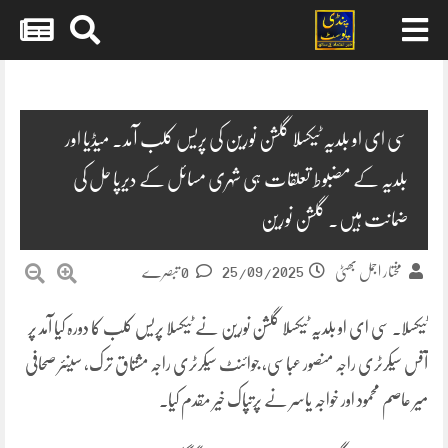
Skip
to
content
سی ای او بلدیہ ٹیکسلا گلشن نورین کی پریس کلب آمد۔ میڈیا اور
بلدیہ کے مضبوط تعلقات ہی شہری مسائل کے دیرپا حل کی
ضمانت ہیں۔ گلشن نورین
25/09/2025
مختار اجمل بھٹی
0 تبصرے
ٹیکسلا۔ سی ای او بلدیہ ٹیکسلا گلشن نورین نے ٹیکسلا پریس کلب کا دورہ کیا آمد پر
آفس سیکرٹری راجہ منصور عباسی، جوائنٹ سیکرٹری راجہ مشتاق ترک، سینئر صحافی
میر عاصم محمود اور خواجہ یاسر نے پرتپاک خیر مقدم کیا۔