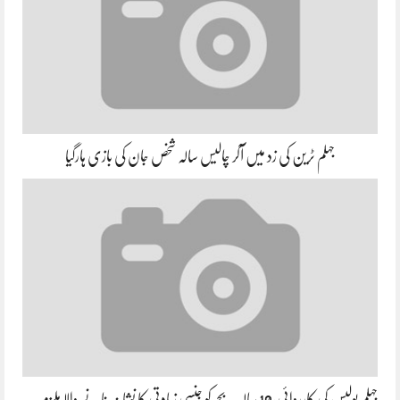
جہلم ٹرین کی زد میں آکر چالیس سالہ شخص جان کی بازی ہارگیا
جہلم پولیس کی کارروائی،10 سالہ بچے کو جنسی زیادتی کا نشانہ بنانے والا ملزم…