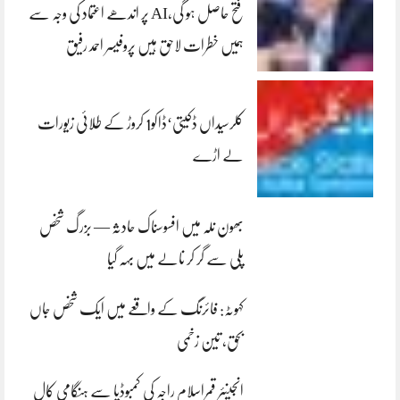
فتح حاصل ہو گی،AI پر اندھے اعتماد کی وجہ سے
ہمیں خطرات لاحق ہیں پروفیسر احمد رفیق
کلرسیداں ڈکیتی‘ڈاکو1 کروڑ کے طلائی زیورات
لے اڑے
بھون نلہ میں افسوسناک حادثہ — بزرگ شخص
پلی سے گر کر نالے میں بہہ گیا
کہوٹہ: فائرنگ کے واقعے میں ایک شخص جاں
بحق، تین زخمی
انجینئر قمراسلام راجہ کی کمبوڈیا سے ہنگامی کال