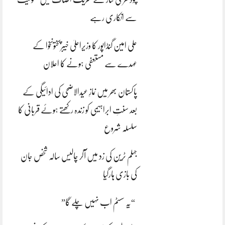
سے انکاری رہے
علی امین گنڈاپور کا وزیراعلیٰ خیبرپختونخوا کے
عہدے سے مستعفی ہونے کا اعلان
پاکستان بھر میں نمازِ عیدالاضحی کی ادائیگی کے
بعد سنتِ ابراہیمی کو زندہ رکھتے ہوئے قربانی کا
سلسلہ شروع
جہلم ٹرین کی زد میں آکر چالیس سالہ شخص جان
کی بازی ہارگیا
“یہ سسٹم اب نہیں چلے گا”