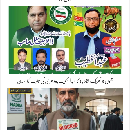
جموں 6 تحریک شاد باد کا عبدالخطیب چودھری کی حمایت کا اعلان