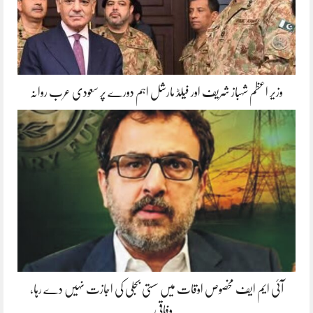
وزیر اعظم شہباز شریف اور فیلڈ مارشل اہم دورے پر سعودی عرب روانہ
آئی ایم ایف مخصوص اوقات میں سستی بجلی کی اجازت نہیں دے رہا،
وفاقی…