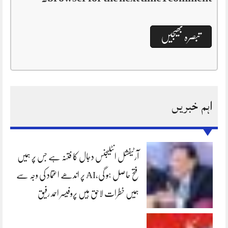
اہم خبریں
آرٹیفشل انٹلیجنس دجال کا فتنہ ہے جس پر ہمیں
فتح حاصل ہو گی،AI پر اندھے اعتماد کی وجہ سے
ہمیں خطرات لاحق ہیں پروفیسر احمد رفیق