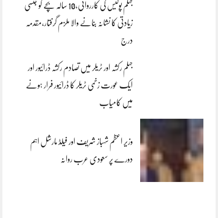
جہلم پولیس کی کارروائی،10 سالہ بچے کو جنسی
زیادتی کا نشانہ بنانے والا ملزم گرفتار،مقدمہ
درج
جہلم رکشہ اور ٹریلر میں تصادم رکشہ ڈرائیور اور
ایک عورت زخمی ٹریلر کا ڈرائیور فرار ہونے
میں کامیاب
وزیر اعظم شہباز شریف اور فیلڈ مارشل اہم
دورے پر سعودی عرب روانہ