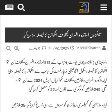
Skip
to
content
سینکڑوں اساتذہ و افسران کیخلاف انکوائریز کا فیصلہ سنا دیا گیا
06/02/2025
Abdul Khateeb
0 تبصرے
راولپنڈی (نمائندہ پنڈی پوسٹ)پنجاب کے 881اساتذہ و افسران کیخلاف زیر التوا
انکوائریز کا فیصلہ،سکول ایجوکیشن ڈیپارٹمنٹ کی جانب سے انکوائریز کا فیصلہ سنایا
گیا۔مذکورہ افسران وملازمین کیخلاف انکوائریاں اپریل 2024 سے زیر التواء
تھی،240ملازمین کو نوکری سے فارغ اور 23 کو معطل کردیا گیا
گیارہ ملازمین کو کمپلسری ریٹائر ،6 کو عہدوں سے ہی فارغ کردیا گیا،35ملازمین