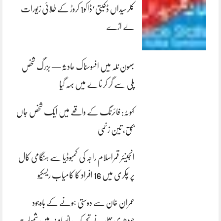
کلرسیداں ڈکیتی‘ڈاکو1 کروڑ کے طلائی زیورات
لے اڑے
بھون نلہ میں افسوسناک حادثہ — بزرگ شخص
پلی سے گر کر نالے میں بہہ گیا
کہوٹہ: فائرنگ کے واقعے میں ایک شخص جاں
بحق، تین زخمی
انجینئر قمراسلام راجہ کی کمبوڈیا سے ہنگامی کال
پر چکری میں 16 افراد کا کامیاب ریسکیو
عمران خان سے دوستی ہونے کے باوجود
چودھری نثار نے تحریک انصاف میں شمولیت