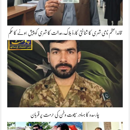
قائداعظم نامی شہری کا شناختی کارڈ بلاک،عدالت کا شہری کو پیش ہونے کا حکم
چارسدہ کا بہادر سپوت وطن کی حرمت پر قربان