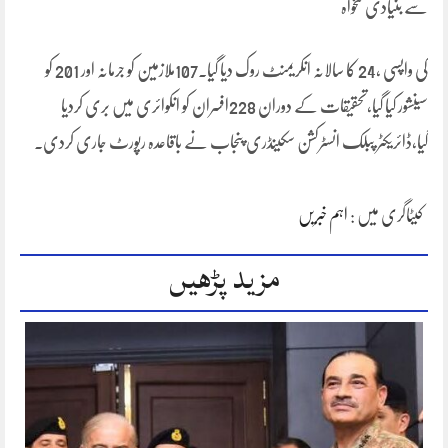
سے بنیادی تنخواہ
کی واپسی ،24 کا سالانہ انکریمنٹ روک دیا گیا۔107ملازمین کو جرمانہ اور 201 کو
سینشور کیا گیا،تحقیقات کے دوران 228افسران کو انکوائری میں بری کردیا
گیا،ڈائریکٹر پبلک انسٹرکشن سکینڈری پنجاب نے باقاعدہ رپورٹ جاری کردی۔
کیٹاگری میں :
اہم خبریں
مزید پڑھیں