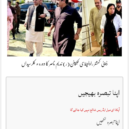
ڈپٹی کمشنر راولپنڈی کیپٹن(ر) ندیم ناصر کا دورہء کلرسیداں
اپنا تبصرہ بھیجیں
آپکا ای میل ایڈریس شائع نہیں کیا جائے گا
اپنا تبصرہ لکھیں