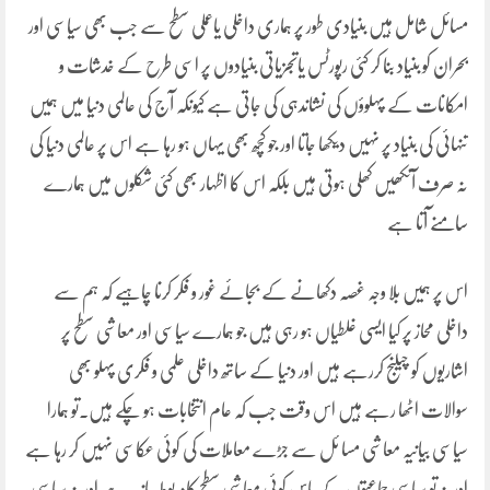
مسائل شامل ہیں بنیادی طور پر ہماری داخلی یاعملی سطح سے جب بھی سیاسی اور
بحران کو بنیاد بنا کر کئی رپورٹس یاتجزیاتی بنیادوں پر اسی طرح کے خدشات و
امکانات کے پہلوؤں کی نشاندہی کی جاتی ہے کیونکہ آج کی عالمی دنیا میں ہمیں
تنہائی کی بنیاد پر نہیں دیکھا جاتا اور جو کچھ بھی یہاں ہو رہا ہے اس پر عالمی دنیا کی
نہ صرف آنکھیں کھلی ہوتی ہیں بلکہ اس کا اظہار بھی کئی شکلوں میں ہمارے
سامنے آتا ہے
اس پر ہمیں بلا وجہ غصہ دکھانے کے بجائے غور و فکر کرنا چاہیے کہ ہم سے
داخلی محاز پر کیا ایسی غلطیاں ہو رہی ہیں جو ہمارے سیاسی اور معاشی سطح پر
اشاریوں کو چیلنج کررہے ہیں اور دنیا کے ساتھ داخلی علمی و فکری پہلو بھی
سوالات اٹھا رہے ہیں اس وقت جب کہ عام انتخابات ہو چکے ہیں۔تو ہمارا
سیاسی بیانیہ معاشی مسا ئل سے جڑے معاملات کی کوئی عکاسی نہیں کر رہا ہے
اور نہ تو سیاسی جماعتوں کے پاس کوئی معاشی سطح کامربوط بیانیہ ہے اور نہ سیاسی