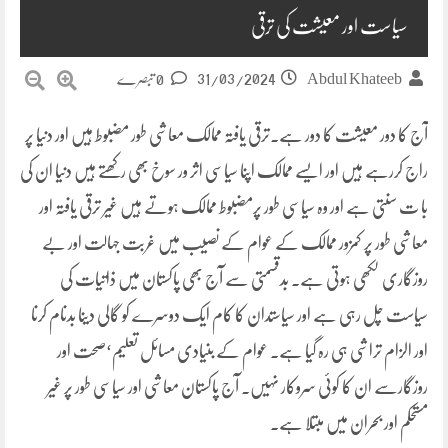
سیاست اور معیشت کی ترقی
31/03/2024
Abdul Khateeb
0 تبصرے
آج کا دور معیشت کا دور ہے۔ترقی یافتہ ممالک معاشی طور مضبوط ہیں اور دنیا پر
راج کررہے ہیں اور ایسے ممالک اپنا سیاسی اثر ور سوخ بھی رکھتے ہیں دنیا ان کی
با ت سنتی ہے اور وہ سیاسی طور پرمضبوط ممالک ہوتے ہیں غیر ترقی یافتہ اور
معاشی طور پر کمزور ممالک کے عوام کے نصیب میں غربت جہالت اور بے
روزگاری لکھی ہوتی ہے۔ بدقسمتی سے آج بھی پاکستان میں ذاتیات کی
سیاست چل رہی ہے اور سیاستدان کا کام ایک دوسرے کو گالی دینا بدنام کرنا
اور الزام تراشی ہی رہ گیا ہے۔ عوام کے بنیادی مسائل تعلیم‘صحت اور
روزگارسے ان کا کوئی سروکار نہیں۔ آج پاکستان معاشی اور سیاسی طور پر غیر
مستحکم اور بحران میں مبتلا ہے۔