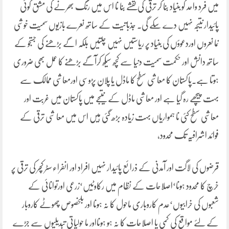
میں فرد واحد کو بنیاد بنا کر ترقی کی نقشے بنا نا اس میں رنگ بھرنے کی مشق کوئی
پائیدار نتیجہ نہیں دے سکے گی۔ جذباتیت کے ساتھ نعرے بازیوں سمیت خوشی
نما نعروں اوردعوؤں کی بنیاد پر ریاستیں نہیں چلتیں بلکہ اگے بڑھنے کی جستجو کے
ساتھ دانش اور حکمت سمیت دنیا سے کچھ سیکھ کرآگے بڑھنے کا عمل بھی ضروری
ہوتا ہے۔پاکستان کا معاشی سطح کا ماڈل یا پلان پڑوسی اورمعاشی ممالک سے
بہت پیچھے رہ گیا ہے اور معاشی ماڈل کے نتیجے میں پاکستان میں غربت اور
معاشی سطح کئی نا ہمواریاں بہت زیادہ بڑھ گئی ہیں اس میں معا شی ترقی کے
فوائد اشرافیہ تک محدود،
قرضوں کی لاگت اور آمدنی کے ذرائع پائیدار نہیں افراد اور انفراء سٹر کچر کی ترقی پر
خرچ کا محدود ہونا‘اصلاحات کے نظام میں رکاوٹیں‘زرعی اورتوانائی کے
شعبوں کی خرابیوں‘عدم کاروباری ماحول کا نہ ہونا اور بلخصوص چھوٹے کاروبار
کے لئے مواقع کی کمی یا اصلاحات کا نہ ہو ہونااور ما حولیاتی تبدیلیوں سے جڑے