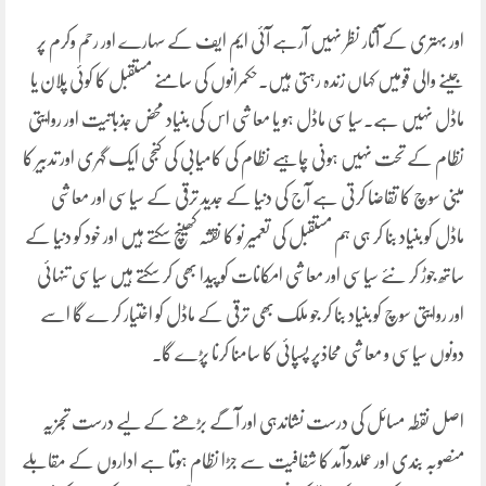
اور بہتری کے آثار نظر نہیں آرہے آئی ایم ایف کے سہارے اور رحم وکرم پر
جینے والی قومیں کہاں زندہ رہتی ہیں۔حکمرانوں کی سامنے مستقبل کا کوئی پلان یا
ماڈل نہیں ہے۔سیاسی ماڈل ہو یا معاشی اس کی بنیاد محض جذباتیت اور روایتی
نظام کے تحت نہیں ہونی چاہیے نظام کی کامیابی کی کنجی ایک گہری اور تدبیر کا
مبنی سوچ کا تقاضا کرتی ہے آج کی دنیا کے جدید ترقی کے سیاسی اور معاشی
ماڈل کو بنیاد بنا کر ہی ہم مستقبل کی تعمیر نو کا نقشہ کھینچ سکتے ہیں اور خود کو دنیا کے
ساتھ جوڑ کر نئے سیاسی اور معاشی امکانات کو پیدا بھی کر سکتے ہیں سیاسی تنہائی
اور روایتی سوچ کو بنیاد بنا کر جو ملک بھی ترقی کے ماڈل کو اختیار کر ے گا اسے
دونوں سیاسی و معاشی محاذپر پسپائی کا سامنا کرنا پڑے گا۔
اصل نقطہ مسائل کی درست نشاندہی اور آگے بڑھنے کے لیے درست تجزیہ
منصوبہ بندی اور عملددآمد کا شفافیت سے جڑا نظام ہوتا ہے اداروں کے مقابلے