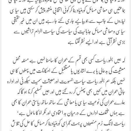
جماعتیں ہی معاشی مسائل کو بنیاد بنا کر کوئی انتخابی منشور پیش کر سکتی ہیں سیاسی
لیڈروں کے جانب سے جو بیانیے جاری کئے جا رہے ہیں ان میں غیر حقیقی
سیاسی و معاشی مسائل جذبائیت کی سیاست کی سیاست الزام تراشیوں سے
جڑی نظر آتی ہے اور ایسے نظر لگتا ہے
کہ ہمیں بطور ریاست کسی بھی قسم کے بحران کا سامنا نہیں ہے مسئلہ محض
معشیت کی بدحالی یا بُرے اشاریوں یا مستقبل کے امکانات میں پہلوں کا ہی
نہیں بلکہ ہم بطور ریاست سیاست جمہوریت اورمعیشت سمیت سیکورٹی اور ادارہ
جاتی بحران میں کہیں بھی پھنس کر رہ گئے ہیں اور ہمیں تسلیم کرنا ہو گا کہ
ہمارے بحران کی نوعیت سیاسی یا معاشی کے ساتھ ساتھ ریاستی بحران کا بھی
ہے جہاں مختلف اداروں کے درمیان بد اعتمادی اور ٹکر اؤ کا ماحول ہے‘
ریاست لانگ ٹرم منصوبوں پربہت گہرای کو بنیادبنا کر مسائل کا حل کی تلاش