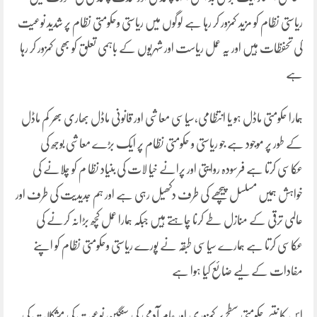
ریاستی نظام کو مزید کمزور کر رہا ہے لوگوں میں ریاستی وحکومتی نظام پر شدید نوعیت
کی تحفظات ہیں اور یہ عمل ریاست اور شہریوں کے باہمی تعلق کو بھی کمزور کر رہا
ہے
ہمارا حکومتی ماڈل ہو یا انتظامی،سیاسی معاشی اور قانونی ماڈل بھاری بھر کم ماڈل
کے طور پر موجود ہے جو ریاستی و حکومتی نظام پر ایک بڑے معاشی بوجھ کی
عکاسی کرتا ہے فرسودہ روایتی اور پرانے خیا لات کی بنیاد نظا م کو چلانے کی
خواہش ہمیں مسلسل پیچھے کی طرف دکھیل رہی ہے اور ہم جدیدیت کی طرف اور
عالمی ترقی کے منازل طے کرنا چاہتے ہیں جبکہ ہمارا عمل کچھ بڑانہ کرنے کی
عکاسی کرتا ہے ہمارے سیاسی طبقہ نے پورے ریاستی وحکومتی نظام کو اپنے
مفادات کے لیے ضائع کیا ہوا ہے
اس کا نتیجہ حکومتی سطح پر کمزوری اور عام آدمی کی سنگین نوعیت کی مشکلات کی