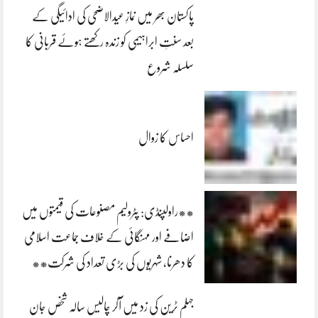
پاکستان بھر میں نمازِ عیدالاضحی کی ادائیگی کے
بعد سنتِ ابراہیمی کو زندہ رکھتے ہوئے قربانی کا
سلسلہ شروع
احساس کا زوال
**راولپنڈی: پٹرولیم مصنوعات کی قیمتوں میں
اضافے اور مہنگائی کے خلاف جماعت اسلامی
کا دھرنا، شہریوں کی بڑی تعداد کی شرکت**
جہلم ٹرین کی زد میں آکر چالیس سالہ شخص جان