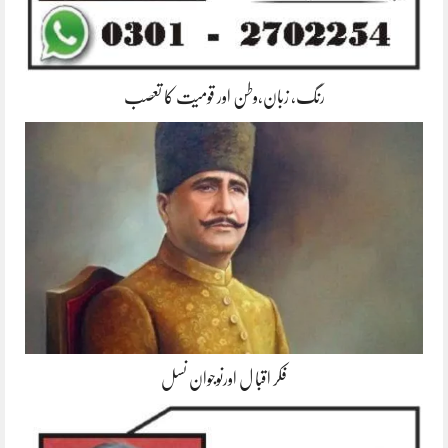
رنگ، زبان،وطن اور قومیت کا تعصب
فکر اقبا ل اورنوجوان نسل