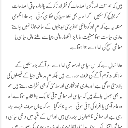
ہیں کہ ہم سخت اور ناگزیر اصلاحات کو نظر انداز کر کے یاادارہ جاتی اصلاحا ت
کے بغیرکچھ کر سکیں گے اور یہ بھی غلط سوچ کی عکاسی کرتی ہے ہمارا مجموعی
مسئلہ یہ ہے کہ ہم خود کو داخلی محاذ پرنئی تبدیلیوں کے ساتھ جوڑنا نہیں چاہتے
ہماری سیاست ہونا معشیت ہمارا بڑا انحصار عالمی دنیا سے ملنے والی سیاسی یا
معاشی سطح کی امداد سے جڑا ہوتاہے
ہمارا خیال ہے کہ اس سیاسی اورمعاشی امداد سے ہم آگے بڑھ سکیں گے
حالانکہ نہ تو ہم آگے کی طرف بڑھ رہے ہیں بلکہ ہم ہر عالمی دنیا کے فیصلوں کی
بالادستی ہو گئی ہے اور ہماری خودمختاری اور سلامتی کو بھی خطرات رہتے ہیں ہم
یہ بھی بھول جاتے ہیں کہ سیاسی اور معاشی ترقی کا ایک بڑا شاریہ ہوتا ہے اور
وہ عام آدمی یا افراد کی ترقی ہوتی ہے یہ جو کہا گیا ہے کہ یہاں صرف غربت بڑھ
رہی ہے اور معاشی نا ہمواریاں بڑھ رہی ہیں اور اس کے نتیجہ میں داخلی سیاسی و
معاشی انتشار ایک بڑی بد امنی انتہا پسندی اور شدت پسندی کی صورت میں