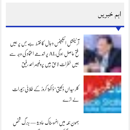
اہم خبریں
آرٹیفشل انٹلیجنس دجال کا فتنہ ہے جس پر ہمیں
فتح حاصل ہو گی،AI پر اندھے اعتماد کی وجہ سے
ہمیں خطرات لاحق ہیں پروفیسر احمد رفیق
کلرسیداں ڈکیتی‘ڈاکو1 کروڑ کے طلائی زیورات
لے اڑے
بھون نلہ میں افسوسناک حادثہ — بزرگ شخص