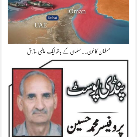
مسلمان کا خون۔۔مسلمان کے ہاتھ ایک عالمی سازش