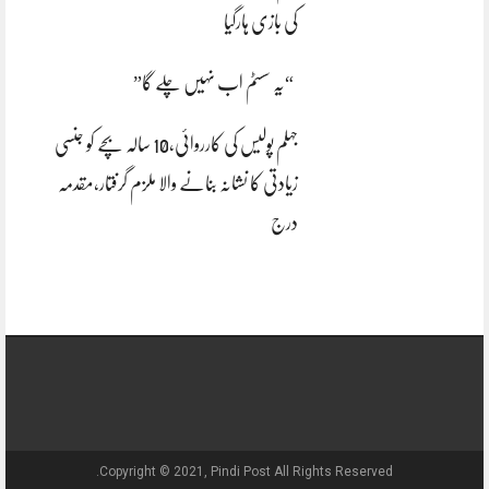
کی بازی ہارگیا
“یہ سسٹم اب نہیں چلے گا”
جہلم پولیس کی کارروائی،10 سالہ بچے کو جنسی
زیادتی کا نشانہ بنانے والا ملزم گرفتار،مقدمہ
درج
Copyright © 2021, Pindi Post All Rights Reserved.