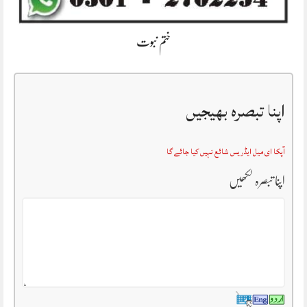
ختم نبوت
اپنا تبصرہ بھیجیں
آپکا ای میل ایڈریس شائع نہیں کیا جائے گا
اپنا تبصرہ لکھیں