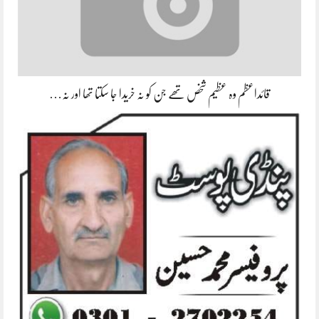
قائداعظم وہ عظیم شخص تھے جن کو نہ خریدا جا سکتا تھا اور نہ…