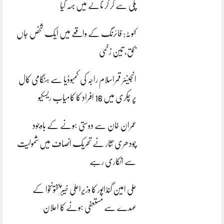
پلی سے گر کر نالے میں بہہ گیا
کہوٹہ: فائرنگ کے واقعے میں ایک شخص جاں
بحق، تین زخمی
انجینئر قمراسلام راجہ کی کمبوڈیا سے ہنگامی کال
پر چکری میں 16 افراد کا کامیاب ریسکیو
عمران خان سے دوستی ہونے کے باوجود
چودھری نثار نے تحریک انصاف میں شمولیت
سے انکاری رہے
علی امین گنڈاپور کا وزیراعلیٰ خیبرپختونخوا کے
عہدے سے مستعفی ہونے کا اعلان