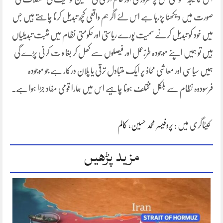
صورت میں دیکھنا پڑرہا ہے اس لئے اگر ہم واقعی کچھ تبدیل کرنا چاہتے ہیں جس
میں خود کو تبدیل کرنے سمیت پورے ریاستی اورحکومتی نظام میں مثبت تبدیلیاں
ہیں تو ہمیں اپنے موجودہ طرزعمل اور فیصلوں سے کھل کر بغا و ت کرنی پڑے گی
ہمیں سیاسی اور معاشی محاذ پر ایک متبادل ترقی یا پلان درکار ہے جو موجودہ
فرسودوہ نظام سے بلکل مختلف ہونا چاہیے اس میں ہمارا قومی مفاد جڑا ہوا ہے۔
کیٹاگری میں :
پروفیسر محمد حسین
،
کالم
مزید پڑھیں