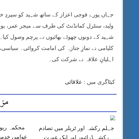
جہاں پورے فوجی اعزاز کے ساتھ شہید کو سپردِ 
ولید، سنٹرل کمانڈنٹ کی طرف سے میجر عمر، یون
شہید کے دونوں چھوٹے بھائیوں نے پرچم وصول کیا۔
کلیامی نے نمازِ جنازہ کی امامت کروائی۔ سیاس
اہلیانِ علاقہ نے شرکت کی۔
کیٹاگری میں :
علاقائی
مزی
محکمہ ریون
جہلم رکشہ اور ٹریلر میں تصادم
عوامی خدمت
رکشہ ڈرائیور اور ایک عورت