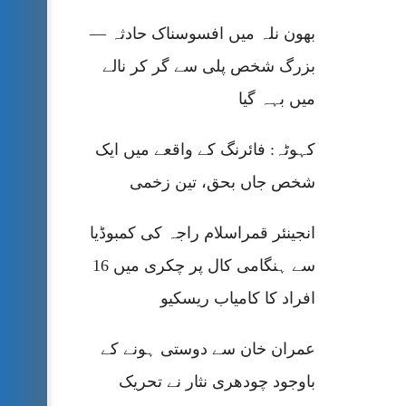
بھون نلہ میں افسوسناک حادثہ —
بزرگ شخص پلی سے گر کر نالے
میں بہہ گیا
کہوٹہ: فائرنگ کے واقعے میں ایک
شخص جاں بحق، تین زخمی
انجینئر قمراسلام راجہ کی کمبوڈیا
سے ہنگامی کال پر چکری میں 16
افراد کا کامیاب ریسکیو
عمران خان سے دوستی ہونے کے
باوجود چودھری نثار نے تحریک