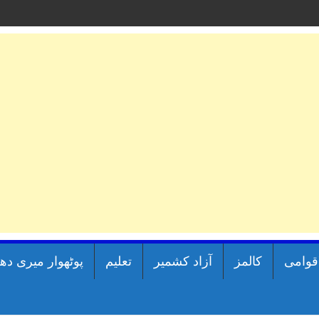
اقوامی
کالمز
آزاد کشمیر
تعلیم
پوٹھوار میری دھ