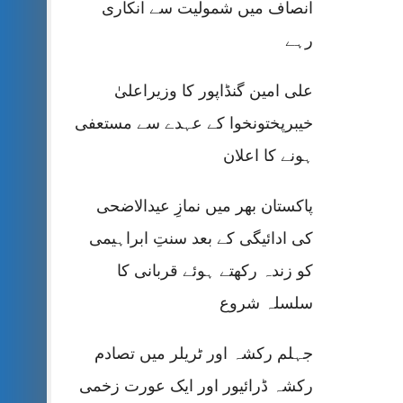
انصاف میں شمولیت سے انکاری
رہے
علی امین گنڈاپور کا وزیراعلیٰ
خیبرپختونخوا کے عہدے سے مستعفی
ہونے کا اعلان
پاکستان بھر میں نمازِ عیدالاضحی
کی ادائیگی کے بعد سنتِ ابراہیمی
کو زندہ رکھتے ہوئے قربانی کا
سلسلہ شروع
جہلم رکشہ اور ٹریلر میں تصادم
رکشہ ڈرائیور اور ایک عورت زخمی