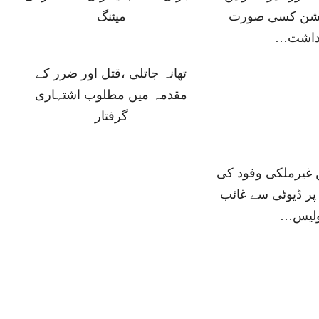
پشن کسی صورت
میٹنگ
داشت…
تھانہ جاتلی ،قتل اور ضرر کے
مقدمہ میں مطلوب اشتہاری
گرفتار
ں غیرملکی وفود کی
پر ڈیوٹی سے غائب
ولیس…