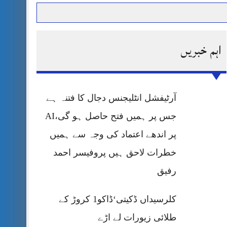
اہم خبریں
حرمت پر قربان
 کی پریس کانفرنس
آرٹیفشل انٹلیجنس دجال کا فتنہ ہے
جس پر ہمیں فتح حاصل ہو گی،AI
پر اندھے اعتماد کی وجہ سے ہمیں
خطرات لاحق ہیں پروفیسر احمد
رفیق
کلرسیداں ڈکیتی‘ڈاکو1 کروڑ کے
طلائی زیورات لے اڑے