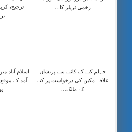
ترجیح، کر
زخمی ٹریلر کا…
بر
جہلم کتے کے کاٹنے سے پریشان
اسلام آباد می
علاقہ مکین کی درخواست پر کتے
آمد کے موقع 
کے مالک…
پ