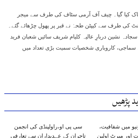
خاک کیا گیا۔ چیف آف آرمی سٹاف کی طرف سے میجر
ٹ کی طرف سے کیپٹن طحہٰ نے قبر پر پھول چڑھائے گئے۔
سجادہ نشین دربارِ عالیہ کلیام شریف سائیں شعبان فرید
ی، سماجی، کاروباری شخصیات سمیت بڑی تعداد میں
د پڑھیں
یو میں شفافیت،
سی پی او،راولپنڈی کی انجمن
 اور میرٹ اولین
تاجران کے عہدیداران سے تعارفی