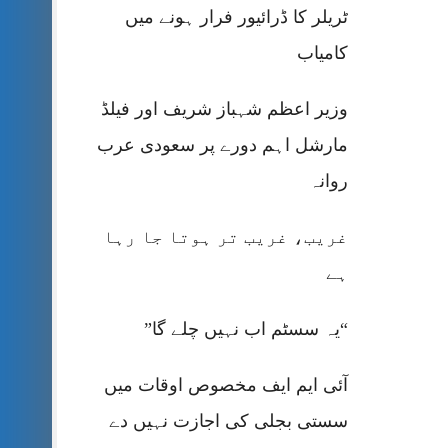
ٹریلر کا ڈرائیور فرار ہونے میں
کامیاب
وزیر اعظم شہباز شریف اور فیلڈ
مارشل اہم دورے پر سعودی عرب
روانہ
غریب، غریب تر ہوتا جا رہا
ہے
“یہ سسٹم اب نہیں چلے گا”
آئی ایم ایف مخصوص اوقات میں
سستی بجلی کی اجازت نہیں دے