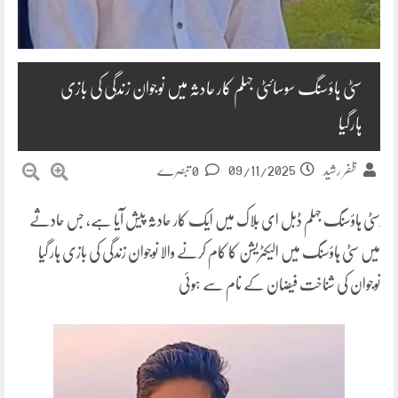
سٹی ہاؤسنگ سوسائٹی جہلم کار حادثہ میں نوجوان زندگی کی بازی
ہارگیا
09/11/2025
ظفر رشید
0 تبصرے
ِسٹی ہاؤسنگ جہلم ڈبل ای بلاک میں ایک کار حادثہ پیش آیا ہے، جس حادثے
میں سٹی ہاؤسنگ میں الیکٹریشن کا کام کرنے والا نوجوان زندگی کی بازی ہار گیا
نوجوان کی شناخت فیضان کے نام سے ہوئی