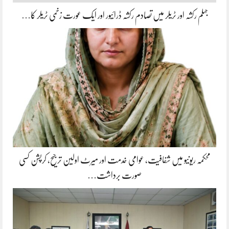
جہلم رکشہ اور ٹریلر میں تصادم رکشہ ڈرائیور اور ایک عورت زخمی ٹریلر کا…
محکمہ ریونیو میں شفافیت، عوامی خدمت اور میرٹ اولین ترجیح، کرپشن کسی
صورت برداشت…