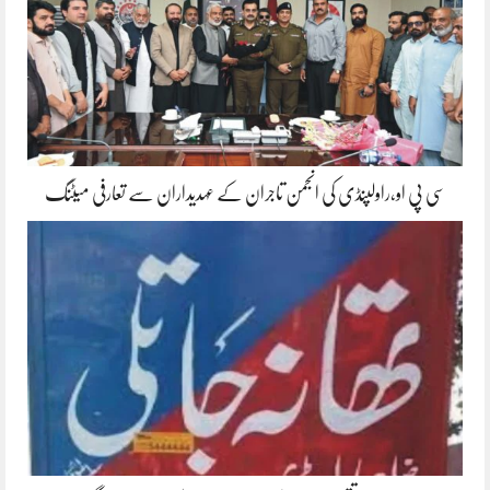
سی پی او،راولپنڈی کی انجمن تاجران کے عہدیداران سے تعارفی میٹنگ