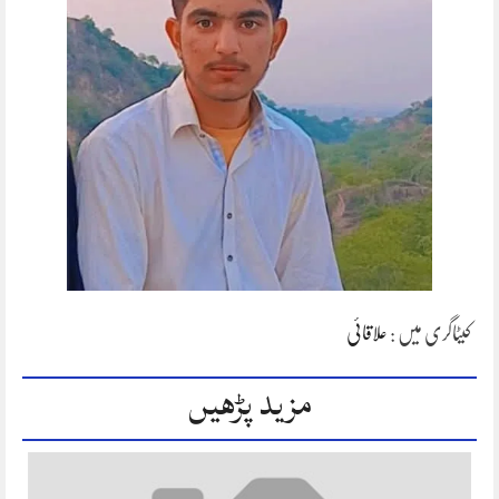
کیٹاگری میں :
علاقائی
مزید پڑھیں