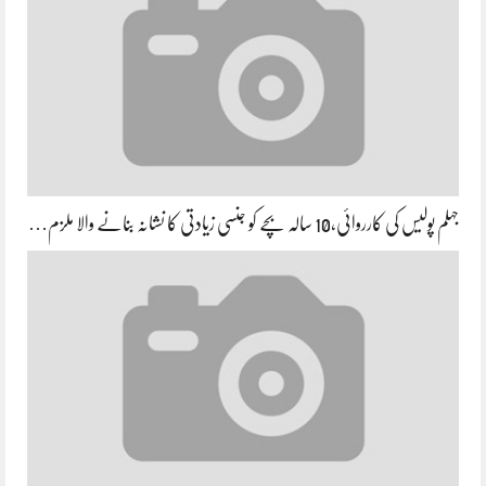
جہلم پولیس کی کارروائی،10 سالہ بچے کو جنسی زیادتی کا نشانہ بنانے والا ملزم…