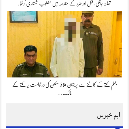
تھانہ جاتلی ،قتل اور ضرر کے مقدمہ میں مطلوب اشتہاری گرفتار
جہلم کتے کے کاٹنے سے پریشان علاقہ مکین کی درخواست پر کتے کے
مالک…
اہم خبریں