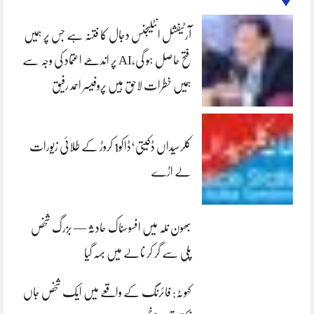
آرٹیفشل انٹلیجنس دجال کا فتنہ ہے جس پر ہمیں
فتح حاصل ہو گی،AI پر اندھے اعتماد کی وجہ سے
ہمیں خطرات لاحق ہیں پروفیسر احمد رفیق
کلرسیداں ڈکیتی‘ڈاکو1 کروڑ کے طلائی زیورات
لے اڑے
بھون نلہ میں افسوسناک حادثہ — بزرگ شخص
پلی سے گر کر نالے میں بہہ گیا
کہوٹہ: فائرنگ کے واقعے میں ایک شخص جاں