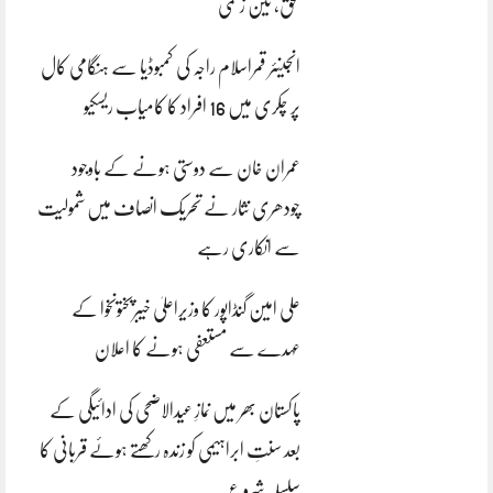
بحق، تین زخمی
انجینئر قمراسلام راجہ کی کمبوڈیا سے ہنگامی کال
پر چکری میں 16 افراد کا کامیاب ریسکیو
عمران خان سے دوستی ہونے کے باوجود
چودھری نثار نے تحریک انصاف میں شمولیت
سے انکاری رہے
علی امین گنڈاپور کا وزیراعلیٰ خیبرپختونخوا کے
عہدے سے مستعفی ہونے کا اعلان
پاکستان بھر میں نمازِ عیدالاضحی کی ادائیگی کے
بعد سنتِ ابراہیمی کو زندہ رکھتے ہوئے قربانی کا
سلسلہ شروع