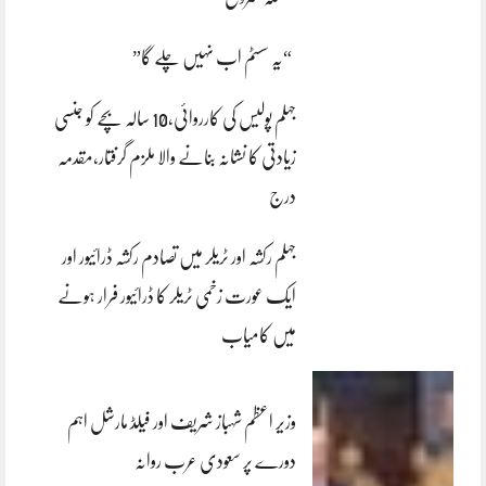
“یہ سسٹم اب نہیں چلے گا”
جہلم پولیس کی کارروائی،10 سالہ بچے کو جنسی
زیادتی کا نشانہ بنانے والا ملزم گرفتار،مقدمہ
درج
جہلم رکشہ اور ٹریلر میں تصادم رکشہ ڈرائیور اور
ایک عورت زخمی ٹریلر کا ڈرائیور فرار ہونے
میں کامیاب
وزیر اعظم شہباز شریف اور فیلڈ مارشل اہم
دورے پر سعودی عرب روانہ