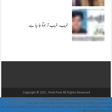
غریب، غریب تر ہوتا جا رہا ہے
Copyright © 2021, Pindi Post All Rights Reserved.
// Show Author Image with Author Name in UrduPaper Theme function
urdu_paper_author_image_with_name($content) { if (is_single()) { $author_id =
get_the_author_meta('ID'); $author_name = get_the_author(); $author_avatar = get_avatar($author_id, 48);
// 48px size image $author_html = '