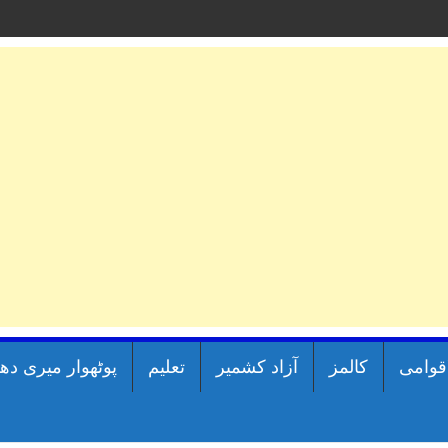
اقوامی
کالمز
آزاد کشمیر
تعلیم
پوٹھوار میری دھ