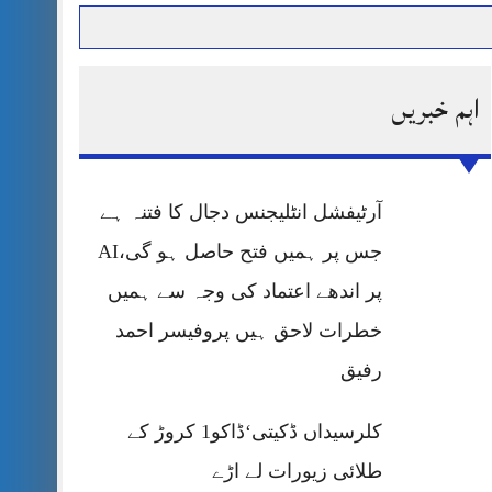
اہم خبریں
حرمت پر قربان
 کی پریس کانفرنس
آرٹیفشل انٹلیجنس دجال کا فتنہ ہے
جس پر ہمیں فتح حاصل ہو گی،AI
پر اندھے اعتماد کی وجہ سے ہمیں
خطرات لاحق ہیں پروفیسر احمد
رفیق
کلرسیداں ڈکیتی‘ڈاکو1 کروڑ کے
طلائی زیورات لے اڑے