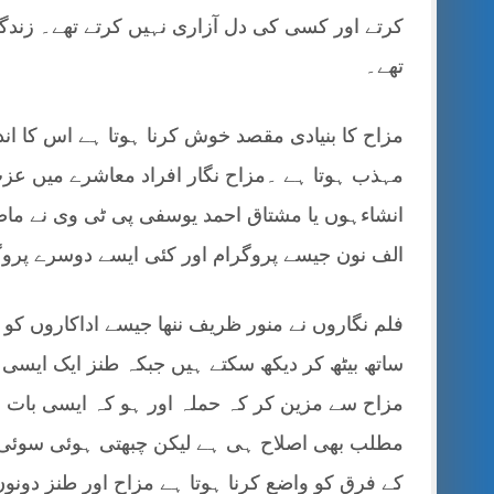
کرتے اور کسی کی دل آزاری نہیں کرتے تھے۔ زند
تھے۔
مزاح کا بنیادی مقصد خوش کرنا ہوتا ہے اس کا اند
مہذب ہوتا ہے ۔مزاح نگار افراد معاشرے میں عز
انشاءہوں یا مشتاق احمد یوسفی پی ٹی وی نے ماضی
الف نون جیسے پروگرام اور کئی ایسے دوسرے پروگر
فلم نگاروں نے منور ظریف ننھا جیسے اداکاروں کو
ساتھ بیٹھ کر دیکھ سکتے ہیں جبکہ طنز ایک ایسی
مزاح سے مزین کر کہ حملہ اور ہو کہ ایسی بات 
مطلب بھی اصلاح ہی ہے لیکن چبھتی ہوئی سوئی 
کے فرق کو واضع کرنا ہوتا ہے مزاح اور طنز دون