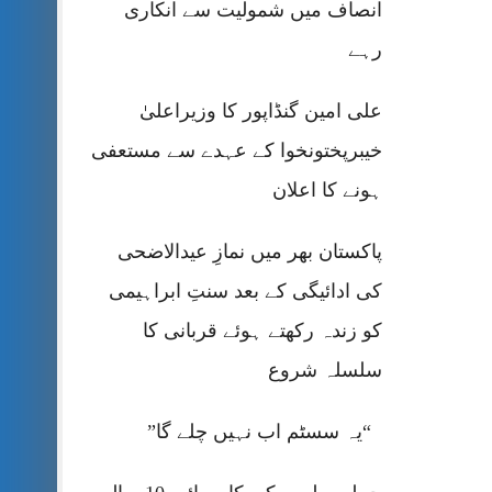
انصاف میں شمولیت سے انکاری
رہے
علی امین گنڈاپور کا وزیراعلیٰ
خیبرپختونخوا کے عہدے سے مستعفی
ہونے کا اعلان
پاکستان بھر میں نمازِ عیدالاضحی
کی ادائیگی کے بعد سنتِ ابراہیمی
کو زندہ رکھتے ہوئے قربانی کا
سلسلہ شروع
“یہ سسٹم اب نہیں چلے گا”