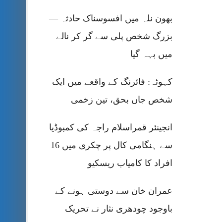
بھون نلہ میں افسوسناک حادثہ —
بزرگ شخص پلی سے گر کر نالے
میں بہہ گیا
کہوٹہ: فائرنگ کے واقعے میں ایک
شخص جاں بحق، تین زخمی
انجینئر قمراسلام راجہ کی کمبوڈیا
سے ہنگامی کال پر چکری میں 16
افراد کا کامیاب ریسکیو
عمران خان سے دوستی ہونے کے
باوجود چودھری نثار نے تحریک