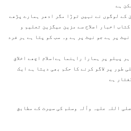
کن ہے
ن کے لوگوں نے نہیں توڑا مگر ادھر ہمارے پڑھے
کتاب اخبار اصلاح سے مزین میگزین تعلیم و
یٹ پر ہے جو نیٹ پر ہے وہ سب کو پتا ہے ہر فرد
ہر پہلو پر ہمارا راہنما ہےاسلام اچھے اخلاق
ی طور پر لاگو کرنے کا حکم بھی دیتا ہے ایک
فتار ہے
لی اللہ علیہ وآلہ وسلم کی سیرت کے مطابق