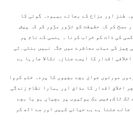
وہ طنز اور مزاح کے بجائے بیہودہ گوئی کا
 مسخ کر کہ حقیقت کو تڑور مڑور کر کہ پیش
سی کی ذات کو خراب کرنا ہ ہنسی کے نام پر
ی چیز کی مہذب معاشرے میں جگہ نہیں بنتی۔ٹی
خلاقی اقدار کا ایسے جنازہ نکالا جارہا ہے
دوں عورتوں جوان بچے بچیوں کا پردہ ختم کروا
ر اخلاق اقدار کا مذاق اور ہمارا نظام زندگی
ٹک ٹاک،فیس بک یوٹیوب پر بچیاں ہو یا بچے
 جائے جتنا ہے بے حیائی کہیں اور سے اٹھ کر