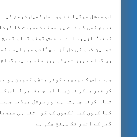
اب سوشل میڈیا نے جو اصل کھیل شروع کیا 
فروغ کسی کی ذات پر حملے شخصیات کا کردار
کرنا‘نازیبا انداز فحش گوئی گالم گلوچ ک
توعین کسی کی دل آزاری ‘ادب میں ایسی کس
وی ڈرامے ہوں تھیٹر ہوں فلم یا پروگرام ا
جیسے اس کے پیچھے کوئی منظم کمپین ہو مر
کر غیر ملکی نازیبا لباس مقامی لباس کلچ
تباہ کرنا چاہتا ہےاور سوشل میڈیا جیسے 
کیا کہوں کیا لکھوں کم کو اتنا ہی سمجھا
گھر کے اندر تک پہنچ چکی ہے