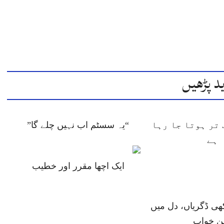
د پڑھیں
تر ہوتا جا رہا
“یہ سسٹم اب نہیں چلے گا”
ہے
ایک اچھا مقرر اور خطیب
ھی ڈگریاں، دل میں
ن خواب