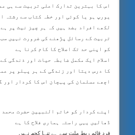
اس کا بہترین تدارک اعلی تربیت سے ہی مم
یورپ ہو یا کوئی اور خطہ کتاب سے رشتہ ا
لکھے افراد بضد ہیں کہ ہر چیز نیٹ پر ہے 
تربیت کے رسائل پڑھنے کی ضرورت نہیں سب ن
کو اپنی حد تک اصلاح کا کام کرنا ہے
اسلام ایک مکمل ضابطہ حیات اور ذندگی کے 
کا درس دیتا اور زندگی کے ہر پہلو پر عمل
اچھے مسلمان کی پہچان اس کا کردار اور گ
اپنے کردار کو خاتم النبیین حضرت محمد ص
ڈھالیں یہی راستہ ہماری فلاح کا ہے
فرد قائم ربط ملت سے ہے تنہا کچھ نہیں