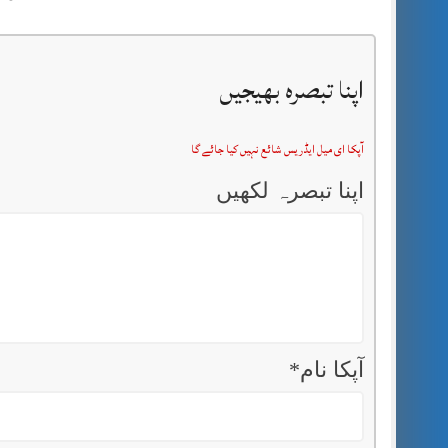
اپنا تبصرہ بھیجیں
آپکا ای میل ایڈریس شائع نہیں کیا جائے گا
اپنا تبصرہ لکھیں
آپکا نام
*