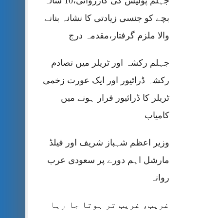
جہلم پولیس کی کارروائی،10 سالہ
بچے کو جنسی زیادتی کا نشانہ بنانے
والا ملزم گرفتار،مقدمہ درج
جہلم رکشہ اور ٹریلر میں تصادم
رکشہ ڈرائیور اور ایک عورت زخمی
ٹریلر کا ڈرائیور فرار ہونے میں
کامیاب
وزیر اعظم شہباز شریف اور فیلڈ
مارشل اہم دورے پر سعودی عرب
روانہ
غریب، غریب تر ہوتا جا رہا