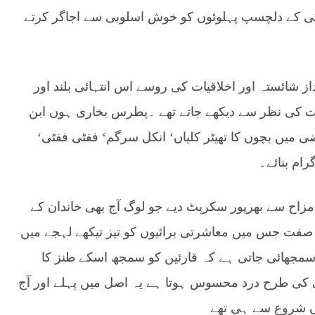
گی کے دلچسپ پہلوئوں کو خوش اسلوبی سے اجاگر کرتے
از شائستہ اور اخلاقیات کی روسے اس انتہائی بلند اور
ت کی نظر سے دیکھے جاتے تھے ۔پطرس بخاری ہوں ابن
 میں بچوں کا تھیٹر کلیاں‘ انکل سرگم‘ ففٹی ففٹی‘
ام بنائے۔
 مزاح سے بھرپور سکرپٹ دیے جو لوگ آج بھی خاندان کے
 صفت جس میں معاشرتی برائیوں کو تیز تیکھے لہجے میں
سمجھائی جاتی ہے کہ قارئیں کو سمجھ اسکے طنز کا
کی طرح درد محسوس ہوتا ہے یہ اصل میں پہلے اور آج
وں شروع سے ہی تھے