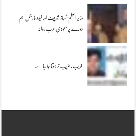
وزیر اعظم شہباز شریف اور فیلڈ مارشل اہم
دورے پر سعودی عرب روانہ
غریب، غریب تر ہوتا جا رہا ہے