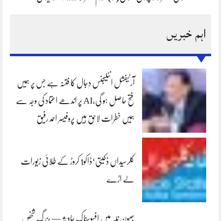
اہم خبریں
آرٹیفشل انٹلیجنس دجال کا فتنہ ہے جس پر ہمیں
فتح حاصل ہو گی،AI پر اندھے اعتماد کی وجہ سے
ہمیں خطرات لاحق ہیں پروفیسر احمد رفیق
کلرسیداں ڈکیتی‘ڈاکو1 کروڑ کے طلائی زیورات
لے اڑے
بھون نلہ میں افسوسناک حادثہ — بزرگ شخص