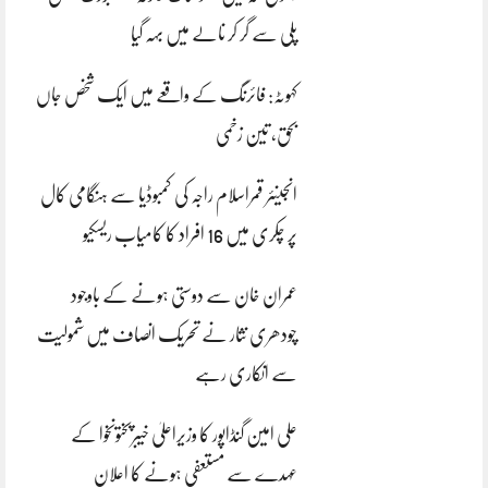
پلی سے گر کر نالے میں بہہ گیا
کہوٹہ: فائرنگ کے واقعے میں ایک شخص جاں
بحق، تین زخمی
انجینئر قمراسلام راجہ کی کمبوڈیا سے ہنگامی کال
پر چکری میں 16 افراد کا کامیاب ریسکیو
عمران خان سے دوستی ہونے کے باوجود
چودھری نثار نے تحریک انصاف میں شمولیت
سے انکاری رہے
علی امین گنڈاپور کا وزیراعلیٰ خیبرپختونخوا کے
عہدے سے مستعفی ہونے کا اعلان