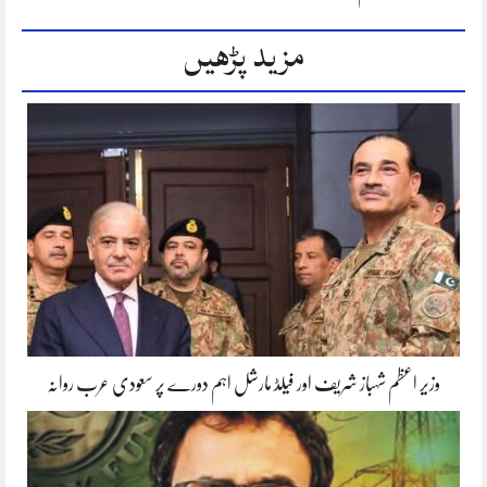
مزید پڑھیں
وزیر اعظم شہباز شریف اور فیلڈ مارشل اہم دورے پر سعودی عرب روانہ