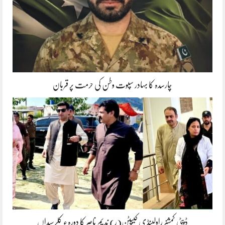
چارسدہ کا بہادر سپوت وطن کی حرمت پر قربان
ڈپٹی کمشنر راولپنڈی کیپٹن(ر) ندیم ناصر کا دورہء کلرسیداں