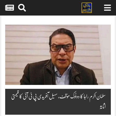
Skip
to
content
سلمان اکرم راجا کا دوٹوک مؤقف، سہیل آفریدی پی ٹی آئی کا قیمتی
اثاثہ