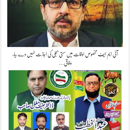
آئی ایم ایف مخصوص اوقات میں سستی بجلی کی اجازت نہیں دے رہا،
وفاقی…