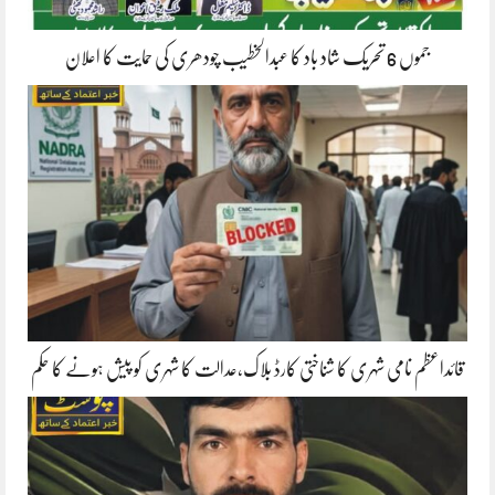
جموں 6 تحریک شاد باد کا عبدالخطیب چودھری کی حمایت کا اعلان
قائداعظم نامی شہری کا شناختی کارڈ بلاک،عدالت کا شہری کو پیش ہونے کا حکم