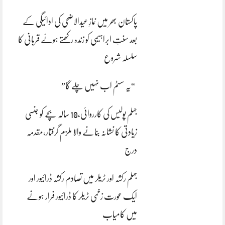
پاکستان بھر میں نمازِ عیدالاضحی کی ادائیگی کے
بعد سنتِ ابراہیمی کو زندہ رکھتے ہوئے قربانی کا
سلسلہ شروع
“یہ سسٹم اب نہیں چلے گا”
جہلم پولیس کی کارروائی،10 سالہ بچے کو جنسی
زیادتی کا نشانہ بنانے والا ملزم گرفتار،مقدمہ
درج
جہلم رکشہ اور ٹریلر میں تصادم رکشہ ڈرائیور اور
ایک عورت زخمی ٹریلر کا ڈرائیور فرار ہونے
میں کامیاب