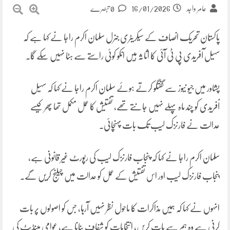
16/01/2026
عامر واجد
0 تبصرے
پاکستان تحریک انصاف کے سیکریٹری جنرل سلمان اکرم راجا نے کہا ہے کہ
سہیل آفریدی پی ٹی آئی کا اثاثہ ہیں انکو کوئی راستے سے ہٹا نہیں سکے گا۔
پشاور میں جیو نیوز سے گفتگو کرتے ہوئے سلمان اکرم راجا نے کہا کہ سہیل
آفریدی کو چند ماہ پہلے نہیں جانتے تھے، تفتیش کا عمل مکمل تھا پھر کیسے
عدالت نے فارنزک لیب تک بات پہنچائی۔
سلمان اکرم راجا نے کہا کہ پنجاب فارنزک لیب کی رپورٹ غیر قانونی ہے،
پنجاب فارنزک لیب اور اس تفتیش کے عمل کو عدالت میں چیلنج کریں گے۔
انہوں نے کہا کہ ہمیں مذاکرات کا ماحول نظر نہیں آرہا، جس کو اصولوں پر بات
کرنی ہے وہ ہم سے بات کریں، انتخابات کو شفاف بنانا ہے، عوامی مینڈیٹ کی