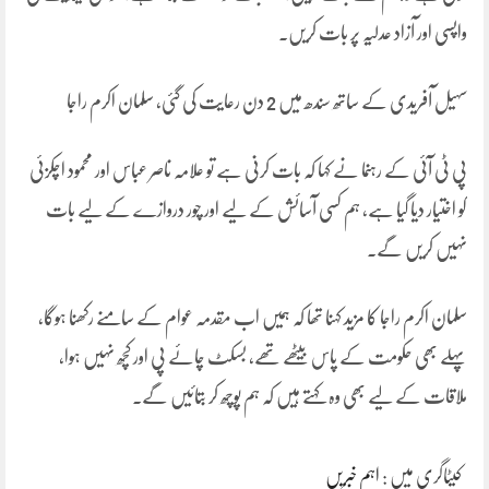
واپسی اور آزاد عدلیہ پر بات کریں۔
سہیل آفریدی کے ساتھ سندھ میں 2 دن رعایت کی گئی، سلمان اکرم راجا
پی ٹی آئی کے رہنما نے کہا کہ بات کرنی ہے تو علامہ ناصر عباس اور محمود اچکزئی
کو اختیار دیا گیا ہے، ہم کسی آسائش کے لیے اور چور دروازے کے لیے بات
نہیں کریں گے۔
سلمان اکرم راجا کا مزید کہنا تھا کہ ہمیں اب مقدمہ عوام کے سامنے رکھنا ہوگا،
پہلے بھی حکومت کے پاس بیٹھے تھے، بسکٹ چائے پی اور کچھ نہیں ہوا،
ملاقات کے لیے بھی وہ کہتے ہیں کہ ہم پوچھ کر بتائیں گے۔
کیٹاگری میں :
اہم خبریں