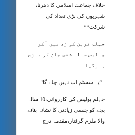
خلاف جماعت اسلامی کا دھرنا،
شہریوں کی بڑی تعداد کی
شرکت**
جہلم ٹرین کی زد میں آکر
چالیس سالہ شخص جان کی بازی
ہارگیا
“یہ سسٹم اب نہیں چلے گا”
جہلم پولیس کی کارروائی،10 سالہ
بچے کو جنسی زیادتی کا نشانہ بنانے
والا ملزم گرفتار،مقدمہ درج