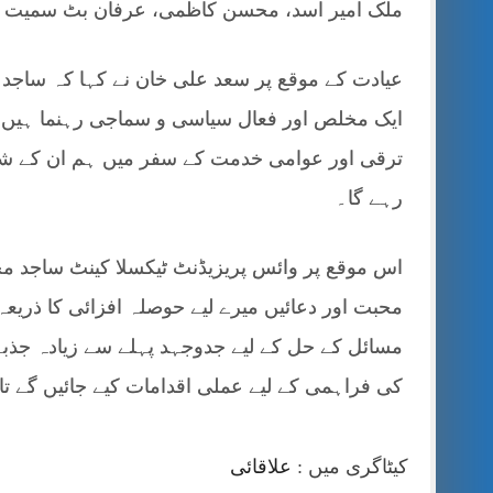
ملک امیر اسد، محسن کاظمی، عرفان بٹ سمیت دی
عیادت کے موقع پر سعد علی خان نے کہا کہ ساجد 
ایک مخلص اور فعال سیاسی و سماجی رہنما ہیں 
ترقی اور عوامی خدمت کے سفر میں ہم ان کے شان
رہے گا۔
اس موقع پر وائس پریزیڈنٹ ٹیکسلا کینٹ ساجد مح
محبت اور دعائیں میرے لیے حوصلہ افزائی کا ذری
مسائل کے حل کے لیے جدوجہد پہلے سے زیادہ جذبے
کی فراہمی کے لیے عملی اقدامات کیے جائیں گے ت
کیٹاگری میں :
علاقائی