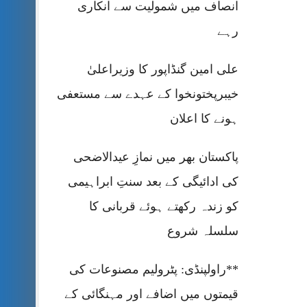
انصاف میں شمولیت سے انکاری
رہے
علی امین گنڈاپور کا وزیراعلیٰ
خیبرپختونخوا کے عہدے سے مستعفی
ہونے کا اعلان
پاکستان بھر میں نمازِ عیدالاضحی
کی ادائیگی کے بعد سنتِ ابراہیمی
کو زندہ رکھتے ہوئے قربانی کا
سلسلہ شروع
**راولپنڈی: پٹرولیم مصنوعات کی
قیمتوں میں اضافے اور مہنگائی کے