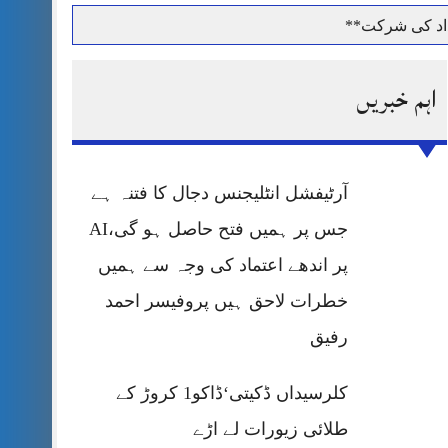
داد کی شرکت**
اہم خبریں
حرمت پر قربان
آرٹیفشل انٹلیجنس دجال کا فتنہ ہے
 کی پریس کانفرنس
جس پر ہمیں فتح حاصل ہو گی،AI
پر اندھے اعتماد کی وجہ سے ہمیں
خطرات لاحق ہیں پروفیسر احمد
رفیق
کلرسیداں ڈکیتی‘ڈاکو1 کروڑ کے
طلائی زیورات لے اڑے