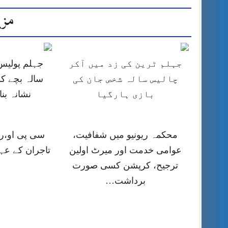
مزی
جہلم ٹرین کی زد میں آکر
چالیس سالہ شخص جان کی
سالہ بچے کو
بازی ہارگیا
نشانہ بن
محکمہ ریونیو میں شفافیت،
سی پی او،را
عوامی خدمت اور میرٹ اولین
تاجران کے عہ
ترجیح، کرپشن کسی صورت
برداشت…