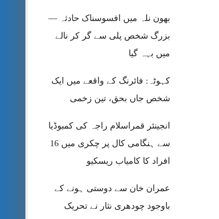
بھون نلہ میں افسوسناک حادثہ —
بزرگ شخص پلی سے گر کر نالے
میں بہہ گیا
کہوٹہ: فائرنگ کے واقعے میں ایک
شخص جاں بحق، تین زخمی
انجینئر قمراسلام راجہ کی کمبوڈیا
سے ہنگامی کال پر چکری میں 16
افراد کا کامیاب ریسکیو
عمران خان سے دوستی ہونے کے
باوجود چودھری نثار نے تحریک