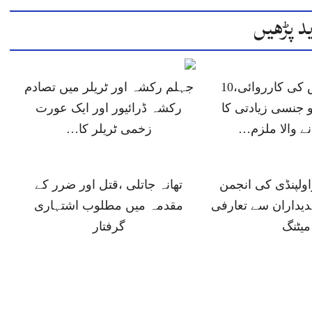
د پڑھیں
جہلم پولیس کی کارروائی،10
جہلم رکشہ اور ٹریلر میں تصادم
 جنسی زیادتی کا
رکشہ ڈرائیور اور ایک عورت
انے والا ملزم…
زخمی ٹریلر کا…
ولپنڈی کی انجمن
تھانہ جاتلی ،قتل اور ضرر کے
دیداران سے تعارفی
مقدمہ میں مطلوب اشتہاری
میٹنگ
گرفتار