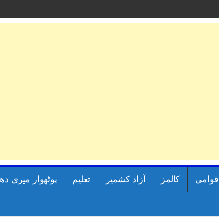
اقوامی
کالمز
آزاد کشمیر
تعلیم
پوٹھوار میری دھ