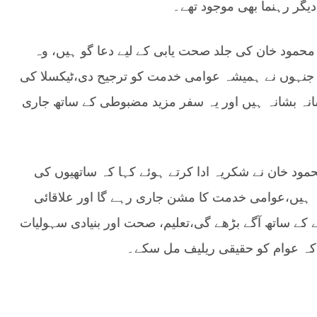
گر رہنما بھی موجود تھے۔
محمود خان کی جلد صحت یابی کے لیے دعا گو ہیں، وہ
جنہوں نے ہمیشہ عوامی خدمت کو ترجیح دی،ٹیکسلا کی
ہ بشانہ ہیں اور یہ سفر مزید مضبوطی کے ساتھ جاری
مود خان نے شکریہ ادا کرتے ہوئے کہا کہ ساتھیوں کی
عہ ہیں،عوامی خدمت کا مشن جاری رہے گا اور علاقائی
 کے ساتھ آگے بڑھے گی،تعلیم، صحت اور بنیادی سہولیات
اکہ عوام کو حقیقی ریلیف مل سکے۔