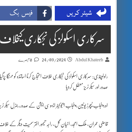
شیئر کریں
فیس بک
سرکاری اسکولز کی نجکاری کیخلاف ا
24/09/2024
Abdul Khateeb
0 تبصرے
راولپنڈی: سرکاری اسکولز کی نجکاری خلاف احتجاج کرنا اساتذہ کو مہنگا پڑگ
صدور اور سیکرٹریز معطل کردیا
اور پنجاب ٹیچرز یونین، پنجاب ایجوکیٹر ایسوسی ایشن کے صدور، جنرل سیکرٹری
قاضی عمران، ملک امجد، اخیان گل، راجہ تیمور اختر سمیت دیگر کے خلاف قانو