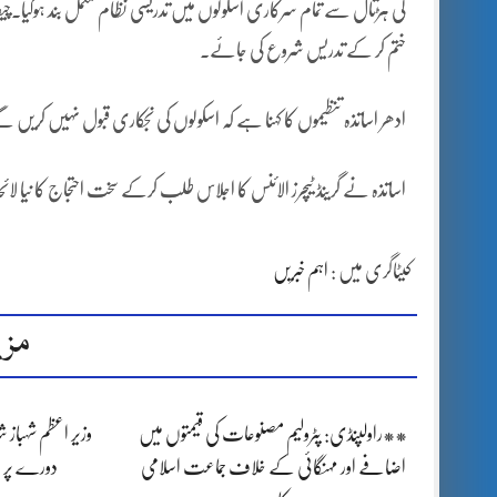
کی ہڑتال سے تمام سرکاری اسکولوں میں تدریسی نظام مکمل بند ہوگیا۔چیف
ختم کر کے تدریس شروع کی جائے۔
ادھر اساتذہ تنظیموں کا کہنا ہے کہ اسکولوں کی نجکاری قبول نہیں کریں 
اساتذہ نے گرینڈ ٹیچرز الائنس کا اجلاس طلب کرکے سخت احتجاج کا نیا لائ
کیٹاگری میں :
اہم خبریں
مزی
**راولپنڈی: پٹرولیم مصنوعات کی قیمتوں میں
وزیر اعظم شہباز 
اضافے اور مہنگائی کے خلاف جماعت اسلامی
دورے پر 