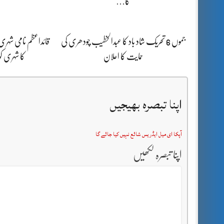
کا…
جموں 6 تحریک شاد باد کا عبدالخطیب چودھری کی
قائداعظم نامی شہری
حمایت کا اعلان
کا شہری ک
اپنا تبصرہ بھیجیں
آپکا ای میل ایڈریس شائع نہیں کیا جائے گا
اپنا تبصرہ لکھیں