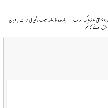
 کا شناختی کارڈ بلاک،عدالت
چارسدہ کا بہادر سپوت وطن کی حرمت پر قربان
و پیش ہونے کا حکم