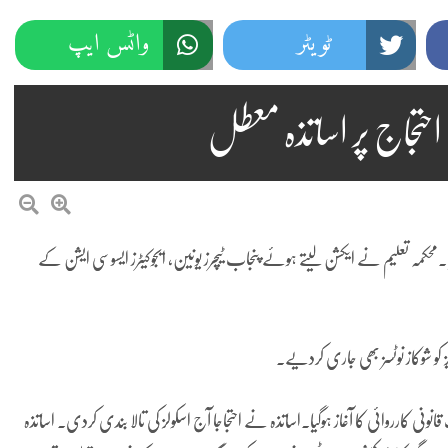
ٹویٹر
واٹس ایپ
حتجاج پر اساتذہ معطل
یا۔محکمہ تعلیم نے ایکشن لیتے ہوئے پنجاب ٹیچرز یونین، ایجوکیٹرز ایسوسی ایشن کے
ز کو شوکاز نوٹسز بھی جاری کردیے۔
نی کارروائی کا آغاز ہوگیا۔اساتذہ نے احتجاجا آج اسکولز کی تالا بندی کردی۔ اساتذہ