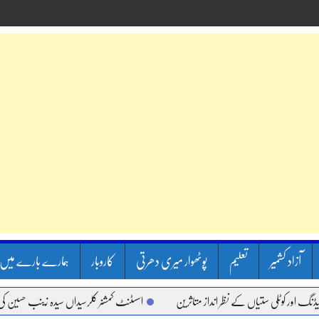
آزاد کشمیر
تعلیم
پوٹھوار میری دھرتی
کاروبار
ہمارے بارے میں
ر کوٹلی ستیاں کے نظر انداز متاثرین
اسسٹنٹ کمشنر کلرسیداں سیدہ زینب حسین کی پریس