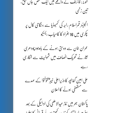
کہوٹہ: فائرنگ کے واقعے میں ایک شخص جاں بحق،
تین زخمی
انجینئر قمراسلام راجہ کی کمبوڈیا سے ہنگامی کال پر
چکری میں 16 افراد کا کامیاب ریسکیو
عمران خان سے دوستی ہونے کے باوجود چودھری
نثار نے تحریک انصاف میں شمولیت سے انکاری
رہے
علی امین گنڈاپور کا وزیراعلیٰ خیبرپختونخوا کے عہدے
سے مستعفی ہونے کا اعلان
پاکستان بھر میں نمازِ عیدالاضحی کی ادائیگی کے بعد
سنتِ ابراہیمی کو زندہ رکھتے ہوئے قربانی کا سلسلہ