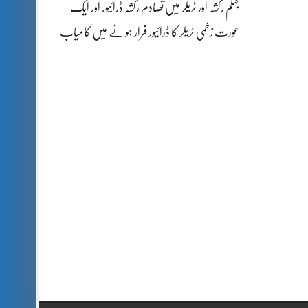
جہلم رکشہ اور ٹریلر میں تصادم رکشہ ڈرائیور اور ایک
عورت زخمی ٹریلر کا ڈرائیور فرار ہونے میں کامیاب