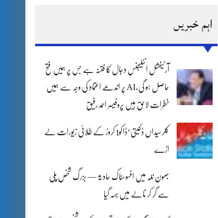
اہم خبریں
آرٹیفشل انٹلیجنس دجال کا فتنہ ہے جس پر ہمیں فتح
حاصل ہو گی،AI پر اندھے اعتماد کی وجہ سے ہمیں
خطرات لاحق ہیں پروفیسر احمد رفیق
کلرسیداں ڈکیتی‘ڈاکو1 کروڑ کے طلائی زیورات لے
اڑے
بھون نلہ میں افسوسناک حادثہ — بزرگ شخص پلی
سے گر کر نالے میں بہہ گیا