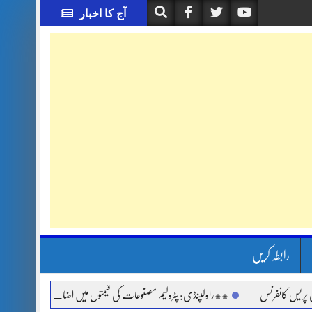
آج کا اخبار
رابطہ کریں
 کانفرنس
**راولپنڈی: پٹرولیم مصنوعات کی قیمتوں میں اضافے اور مہنگائی کے خلاف