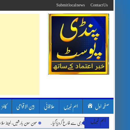
Skip
Submit local news
Contact Us
to
content
صفحہ اول
اہم خبریں
علاقائی
بین الاقوامی
کالمز
اہم خبریں
مون سون بارشیں، لینڈ سلائیڈنگ او