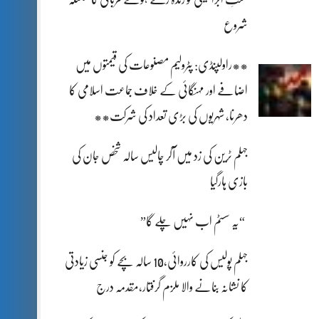
شروع
**راولپنڈی: پٹرولیم مصنوعات کی قیمتوں میں
اضافے اور مہنگائی کے خلاف جماعت اسلامی کا
دھرنا، شہریوں کی بڑی تعداد کی شرکت**
جہلم ٹرین کی زد میں آکر چالیس سالہ شخص جان کی
بازی ہارگیا
“یہ سسٹم اب نہیں چلے گا”
جہلم پولیس کی کارروائی،10 سالہ بچے کو جنسی زیادتی
کا نشانہ بنانے والا ملزم گرفتار،مقدمہ درج