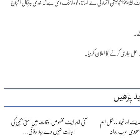
 ایگزیکٹو ایجوکیشن اتھارٹی نے اساتذہ کو وارننگ دی ہے کہ فوری ہڑتال احتجاج
گے۔
حہ عمل جاری کرنے کا اعلان کردیا۔
د پڑھیں
شریف اور فیلڈ مارشل اہم
آئی ایم ایف مخصوص اوقات میں سستی بجلی کی
سعودی عرب روانہ
اجازت نہیں دے رہا، وفاقی…