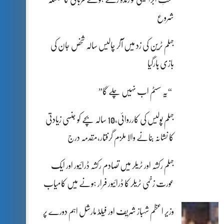
شروع
جہلم ٹرین کی زد میں آکر چالیس سالہ شخص جان کی
بازی ہارگیا
“یہ سسٹم اب نہیں چلے گا”
جہلم پولیس کی کارروائی،10 سالہ بچے کو جنسی زیادتی
کا نشانہ بنانے والا ملزم گرفتار،مقدمہ درج
جہلم رکشہ اور ٹریلر میں تصادم رکشہ ڈرائیور اور ایک
عورت زخمی ٹریلر کا ڈرائیور فرار ہونے میں کامیاب
وزیر اعظم شہباز شریف اور فیلڈ مارشل اہم دورے پر