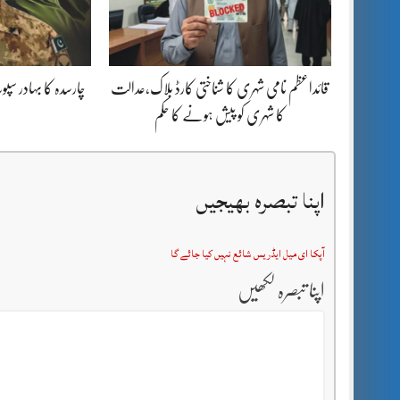
قائداعظم نامی شہری کا شناختی کارڈ بلاک،عدالت
چارسدہ کا بہادر س
کا شہری کو پیش ہونے کا حکم
اپنا تبصرہ بھیجیں
آپکا ای میل ایڈریس شائع نہیں کیا جائے گا
اپنا تبصرہ لکھیں