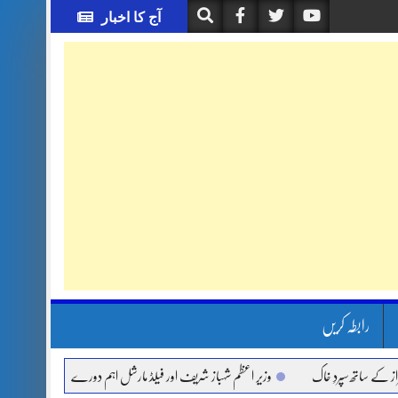
آج کا اخبار
رابطہ کریں
اتھ سپردِ خاک
وزیر اعظم شہباز شریف اور فیلڈ مارشل اہم دورے پر سعودی عرب روانہ