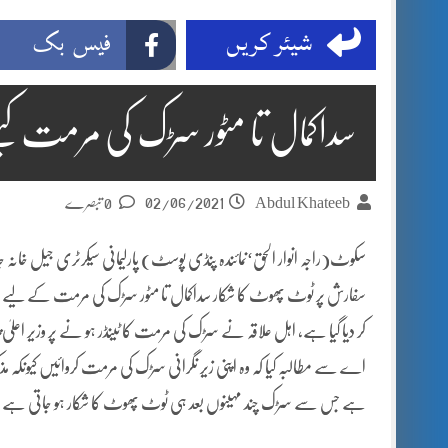
شیئر کریں
فیس بک
سداکمال تا مٹور سڑک کی مرمت کیلئے 51 لاکھ روپے کی 
02/06/2021
Abdul Khateeb
0 تبصرے
سکوٹ(راجہ انوار الحق‘نمائندہ پنڈی پوسٹ) پارلیمانی سیکرٹری جیل خانہ 
کر دیا گیا ہے، اہل علاقہ نے سڑک کی مرمت کا ٹینڈر ہو نے پر وزیر اعلیٰ پنج
اے سے مطالبہ کیا کہ وہ اپنی زیر نگرانی سڑک کی مرمت کروائیں کیونکہ مذک
ہے جس سے سڑک چند مہینوں بعد ہی ٹوٹ پھوٹ کا شکار ہو جاتی ہے اور ق