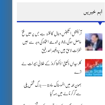
اہم خبریں
آرٹیفشل انٹلیجنس دجال کا فتنہ ہے جس پر ہمیں فتح
حاصل ہو گی،AI پر اندھے اعتماد کی وجہ سے ہمیں
خطرات لاحق ہیں پروفیسر احمد رفیق
کلرسیداں ڈکیتی‘ڈاکو1 کروڑ کے طلائی زیورات لے
اڑے
بھون نلہ میں افسوسناک حادثہ — بزرگ شخص پلی
سے گر کر نالے میں بہہ گیا