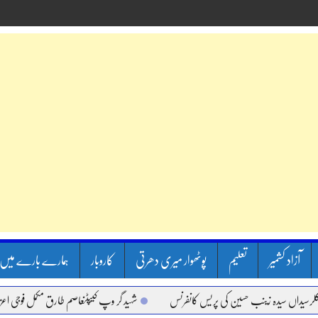
آزاد کشمیر
تعلیم
پوٹھوار میری دھرتی
کاروبار
ہمارے بارے میں
اں سیدہ زینب حسین کی پریس کانفرنس
شہید گر وپ کیپٹنعاصم طارق مکمل فوجی اعزاز کے س