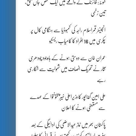
کہوٹہ: فائرنگ کے واقعے میں ایک شخص جاں بحق،
تین زخمی
انجینئر قمراسلام راجہ کی کمبوڈیا سے ہنگامی کال پر
چکری میں 16 افراد کا کامیاب ریسکیو
عمران خان سے دوستی ہونے کے باوجود چودھری
نثار نے تحریک انصاف میں شمولیت سے انکاری
رہے
علی امین گنڈاپور کا وزیراعلیٰ خیبرپختونخوا کے عہدے
سے مستعفی ہونے کا اعلان
پاکستان بھر میں نمازِ عیدالاضحی کی ادائیگی کے بعد
سنتِ ابراہیمی کو زندہ رکھتے ہوئے قربانی کا سلسلہ