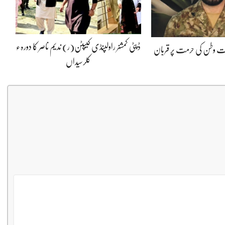
ڈپٹی کمشنر راولپنڈی کیپٹن(ر) ندیم ناصر کا دورہء
پوت وطن کی حرمت پر قربان
کلرسیداں