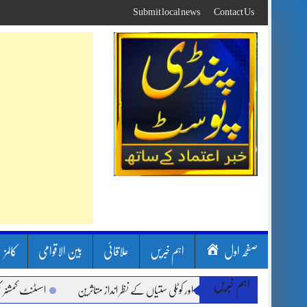
Skip
Submit local news
Contact Us
to
content
صفحہ اول
اہم خبریں
علاقائی
بین الاقوامی
کالمز
اہم خبریں
ون بارشیں، لینڈ سلائیڈنگ اور کوٹلی ستیاں کے نظر انداز متاثرین
اسسٹنٹ کمشنر کلرسید