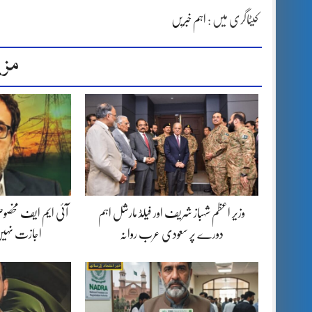
کیٹاگری میں :
اہم خبریں
مزی
وزیر اعظم شہباز شریف اور فیلڈ مارشل اہم
آئی ایم ایف مخصوص
دورے پر سعودی عرب روانہ
اجازت نہیں