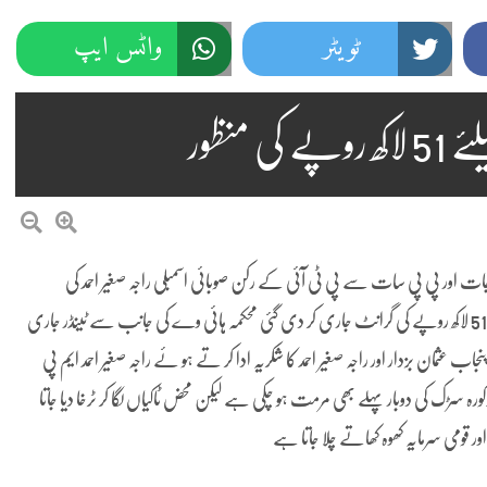
ٹویٹر
واٹس ایپ
منظور
جات اور پی پی سات سے پی ٹی آئی کے رکن صوبائی اسمبلی راجہ صغیر احمد کی
سفارش پر ٹوٹ پھوٹ کا شکار سداکمال تا مٹور سڑک کی مرمت کے لیے 51 لاکھ روپے کی گرانٹ جاری کر دی گئی محکمہ ہائی وے کی جانب سے ٹینڈر جاری
اب عثمان بزدار اور راجہ صغیر احمد کا شکریہ ادا کر تے ہو ئے راجہ صغیر احمد ایم پی
ورہ سڑک کی دوبار پہلے بھی مرمت ہو چکی ہے لیکن محض ٹاکیاں لگا کر ٹرخا دیا جاتا
ومی سرمایہ کھوہ کھاتے چلا جاتا ہے