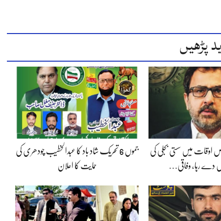
د پڑھیں
 اوقات میں سستی بجلی کی
جموں 6 تحریک شاد باد کا عبدالخطیب چودھری کی
 دے رہا، وفاقی…
حمایت کا اعلان