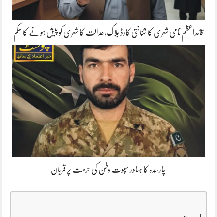
قائداعظم نامی شہری کا شناختی کارڈ بلاک،عدالت کا شہری کو پیش ہونے کا حکم
چارسدہ کا بہادر سپوت وطن کی حرمت پر قربان