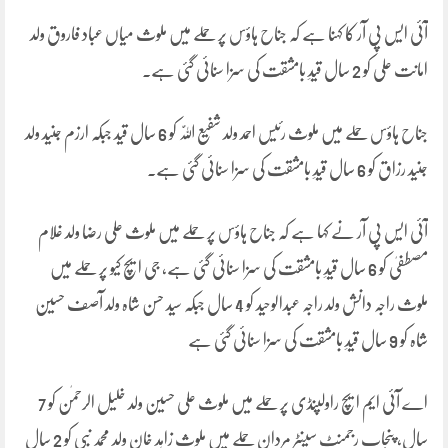
آئی ایس پی آر کا کہنا ہے کہ جناح ہاؤس پر حملے میں ملوث میاں عباد فاروق ولد
امانت علی کو 2 سال قیدِ بامشقت کی سزا سنائی گئی ہے۔
جناح ہاؤس حملے میں ملوث رئیس احمد ولد شفیع اللّٰہ کو 6 سال قید جبکہ ارزم جنید ولد
جنید رزاق کو 6 سال قیدِ بامشقت کی سزا سنائی گئی ہے۔
آئی ایس پی آر نے کہا ہے کہ جناح ہاؤس پر حملے میں ملوث علی رضا ولد غلام
مصطفیٰ کو 6 سال قیدِ بامشقت کی سزا سنائی گئی ہے، جی ایچ کیو پر حملے میں
ملوث راجہ دانش ولد راجہ عبدالوحید کو 4 سال جبکہ سید حسن شاہ ولد آصف حسین
شاہ کو 9 سال قیدِ بامشقت کی سزا سنائی گئی ہے
اے آئی ایم ایچ راولپنڈی پر حملے میں ملوث علی حسین ولد خلیل الرحمٰن کو 7
سال، پنجاب رجمنٹ سینٹر مردان حملے میں ملوث زاہد خان ولد محمد نبی کو 2 سال