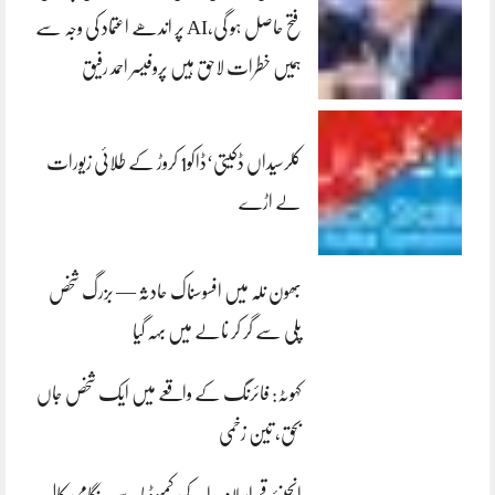
فتح حاصل ہو گی،AI پر اندھے اعتماد کی وجہ سے
ہمیں خطرات لاحق ہیں پروفیسر احمد رفیق
کلرسیداں ڈکیتی‘ڈاکو1 کروڑ کے طلائی زیورات
لے اڑے
بھون نلہ میں افسوسناک حادثہ — بزرگ شخص
پلی سے گر کر نالے میں بہہ گیا
کہوٹہ: فائرنگ کے واقعے میں ایک شخص جاں
بحق، تین زخمی
انجینئر قمراسلام راجہ کی کمبوڈیا سے ہنگامی کال