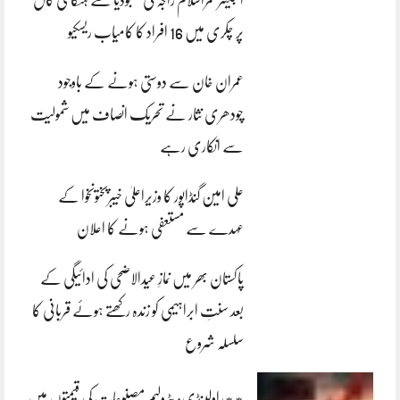
پر چکری میں 16 افراد کا کامیاب ریسکیو
عمران خان سے دوستی ہونے کے باوجود
چودھری نثار نے تحریک انصاف میں شمولیت
سے انکاری رہے
علی امین گنڈاپور کا وزیراعلیٰ خیبرپختونخوا کے
عہدے سے مستعفی ہونے کا اعلان
پاکستان بھر میں نمازِ عیدالاضحی کی ادائیگی کے
بعد سنتِ ابراہیمی کو زندہ رکھتے ہوئے قربانی کا
سلسلہ شروع
**راولپنڈی: پٹرولیم مصنوعات کی قیمتوں میں