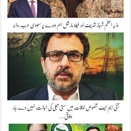
وزیر اعظم شہباز شریف اور فیلڈ مارشل اہم دورے پر سعودی عرب روانہ
آئی ایم ایف مخصوص اوقات میں سستی بجلی کی اجازت نہیں دے رہا،
وفاقی…