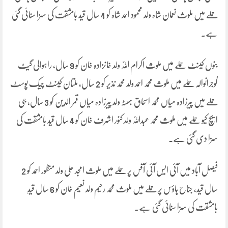
حملے میں ملوث نعمان شاہ ولد محمود احمد شاہ کو 4 سال قید بامشقت کی سزا سنائی گئی
ہے۔
بنوں کینٹ حملے میں ملوث اکرام اللّٰہ ولد خانزادہ خان کو 9 سال، راہوالی گیٹ
گوجرانوالہ حملے میں ملوث محمد احمد ولد محمد نذیر کو 2 سال، ملتان کینٹ چیک پوسٹ
حملے میں پیرزادہ میاں محمد اسحاق بھٹہ ولد پیرزادہ میاں قمر الدین کو 3 سال، جی
ایچ کیو حملے میں ملوث محمد عبداللّٰہ ولد کنور اشرف خان کو 4 سال قید بامشقت کی
سزا دی گئی ہے۔
فیصل آباد میں آئی ایس آئی آفس پر حملے میں ملوث امجد علی ولد منظور احمد کو 2
سال قید، جناح ہاؤس پر حملے میں ملوث محمد رحیم ولد نعیم خان کو 6 سال قیدِ
بامشقت کی سزا سنائی گئی ہے۔