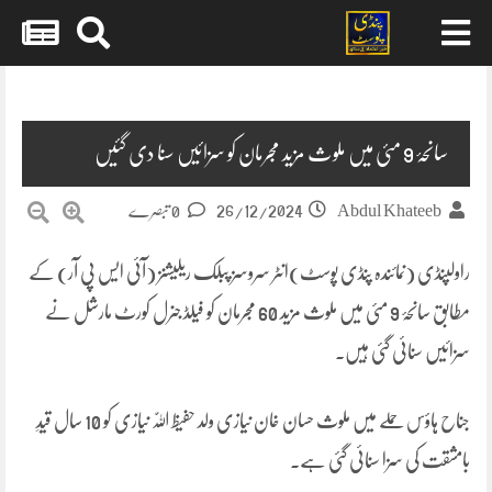
Skip
to
content
سانحۂ 9 مئی میں ملوث مزید مجرمان کو سزائیں سنا دی گئیں
26/12/2024
Abdul Khateeb
0 تبصرے
راولپنڈی (نمائندہ پنڈی پوسٹ)انٹر سروسز پبلک ریلیشنز (آئی ایس پی آر) کے
مطابق سانحۂ 9 مئی میں ملوث مزید 60 مجرمان کو فیلڈ جنرل کورٹ مارشل نے
سزائیں سنائی گئی ہیں۔
جناح ہاؤس حملے میں ملوث حسان خان نیازی ولد حفیظ اللّٰہ نیازی کو 10 سال قیدِ
بامشقت کی سزا سنائی گئی ہے۔