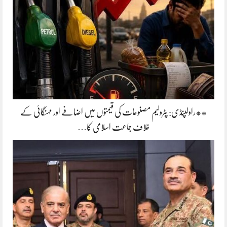
**راولپنڈی: پٹرولیم مصنوعات کی قیمتوں میں اضافے اور مہنگائی کے
خلاف جماعت اسلامی کا…