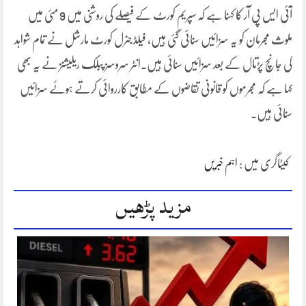
آئی ایس پی آر کا کہنا ہے کہ سپریم کورٹ کے فیصلے کی روشنی میں 9 مئی میں
ملوث مجرمان کو یہ سزائیں سنائی گئی ہیں، فیلڈ جنرل کورٹ مارشل نے تمام شواہد
کی جانچ پڑتال کے بعد سزائیں سنائی ہیں۔انٹر سروسز پبلک ریلیشنز نے یہ بھی
کہا ہے کہ مجرموں کو قانونی تقاضوں کے مطابق کارروائی کرتے ہوئے سزائیں
سنائی ہیں۔
کیٹاگری میں :
اہم خبریں
مزید پڑھیں