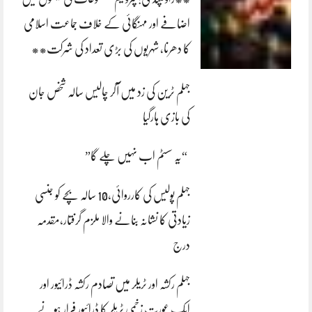
اضافے اور مہنگائی کے خلاف جماعت اسلامی
کا دھرنا، شہریوں کی بڑی تعداد کی شرکت**
جہلم ٹرین کی زد میں آکر چالیس سالہ شخص جان
کی بازی ہارگیا
“یہ سسٹم اب نہیں چلے گا”
جہلم پولیس کی کارروائی،10 سالہ بچے کو جنسی
زیادتی کا نشانہ بنانے والا ملزم گرفتار،مقدمہ
درج
جہلم رکشہ اور ٹریلر میں تصادم رکشہ ڈرائیور اور
ایک عورت زخمی ٹریلر کا ڈرائیور فرار ہونے