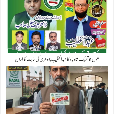
جموں 6 تحریک شاد باد کا عبدالخطیب چودھری کی حمایت کا اعلان