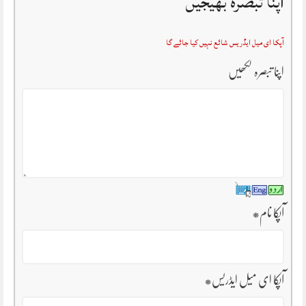
اپنا تبصرہ بھیجیں
آپکا ای میل ایڈریس شائع نہیں کیا جائے گا
اپنا تبصرہ لکھیں
آپکا نام
*
آپکا ای میل ایڈریس
*