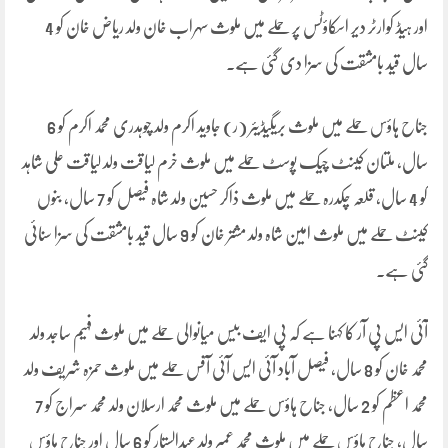
اور ہیڈ کوارٹر دیر اسکاؤٹس پر حملے میں ملوث سہراب خان ولد ریاض خان کو 4
سال قید بامشقت کی سزا دی گئی ہے۔
جناح ہاؤس حملے میں ملوث بریگیڈیئر (ر) جاوید اکرم ولد چوہدری محمد اکرم کو 6
سال، ملتان کینٹ چیک پوسٹ حملے میں ملوث خرم لیاقت ولد لیاقت علی شاہد
کو 4 سال، قلعہ چکدرہ حملے میں ملوث ذاکر حسین ولد شاہ فیصل کو 7 سال، بنوں
کینٹ حملے میں ملوث امین شاہ ولد مشتر خان کو 9 سال قید بامشقت کی سزا سنائی
گئی ہے۔
آئی ایس پی آر کا کہنا ہے کہ پی ایف بیس میانوالی حملے میں ملوث فہیم ساجد ولد
محمد خان کو 8 سال، فیصل آباد آئی ایس آئی آفس حملے میں ملوث حمزہ شریف ولد
محمد اعظم کو 2 سال، جناح ہاؤس حملے میں ملوث محمد ارسلان ولد محمد سراج کو 7
سال، جناح ہاؤس حملے میں ملوث محمد عمیر ولد عبدالستار کو 6 سال اور جناح ہاؤس