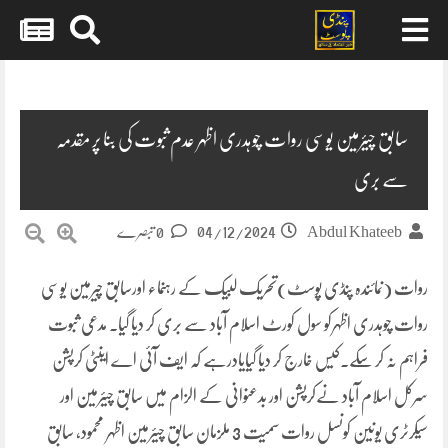
Skip
to
content
سابق چیئرمین یوسی روات چوہدری اظہر عدم ثبوت کی بنا پر مقدمہ
سے بری
04/12/2024
Abdul Khateeb
0 تبصرے
روات (نمائندہ پنڈی پوسٹ)تحریک لبیک کے رہنماء اورسابق چیرمین یوسی
روات چوہدری اظہرکو سول کورٹ اسلام آباد سے بری کر دیا گیا۔ مدعی ثبوت
فراہم نہ کر سکے۔کیس خارج کر دیا گیایادرہے کہ ایف آئی اے اینٹی کرپشن
سرکل اسلام آباد نےکرپشن اور بدعنوانی کے الزام میں سابق چیئرمین اور
سیکرٹری یونین کونسل روات سمیت 3 ملزمان سابق چیئرمین اظہر محمود، سابق