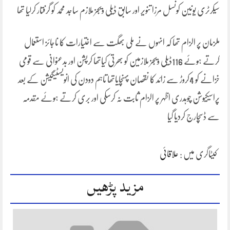
سیکرٹری یونین کونسل مرزا تنویر اور سابق ڈیلی ویجز ملازم ساجد محمد کو گرفتار کرلیا تھا
ملزمان پر الزام تھا کہ انہوں نے ملی بھگت سے اختیارات کا ناجائز استعمال
کرتے ہوئے 116ڈیلی ویجز ملازمین کو بھرتی کیاتھا کرپشن اور بدعنوانی سے قومی
خزانے کو 4کروڑ سے زائد کا نقصان پہنچایاتھا تاہم دودن کی انویسٹیگیشن کے بعد
پراسیکیوشن چوہدری اظہر پر الزام ثابت نہ کرسکی اور بری کرتے ہوئے مقدمہ
سے ڈسچارج کردیا گیا
کیٹاگری میں :
علاقائی
مزید پڑھیں