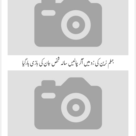
جہلم ٹرین کی زد میں آکر چالیس سالہ شخص جان کی بازی ہارگیا