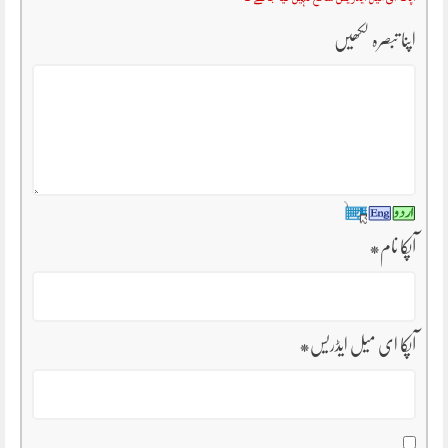
اپنا تبصرہ لکھیں
آپکا نام
*
آپکا ای میل ایڈریس
*