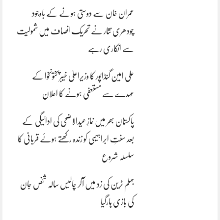
عمران خان سے دوستی ہونے کے باوجود
چودھری نثار نے تحریک انصاف میں شمولیت
سے انکاری رہے
علی امین گنڈاپور کا وزیراعلیٰ خیبرپختونخوا کے
عہدے سے مستعفی ہونے کا اعلان
پاکستان بھر میں نمازِ عیدالاضحی کی ادائیگی کے
بعد سنتِ ابراہیمی کو زندہ رکھتے ہوئے قربانی کا
سلسلہ شروع
جہلم ٹرین کی زد میں آکر چالیس سالہ شخص جان
کی بازی ہارگیا