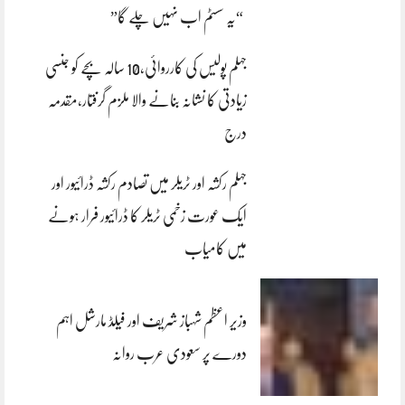
“یہ سسٹم اب نہیں چلے گا”
جہلم پولیس کی کارروائی،10 سالہ بچے کو جنسی
زیادتی کا نشانہ بنانے والا ملزم گرفتار،مقدمہ
درج
جہلم رکشہ اور ٹریلر میں تصادم رکشہ ڈرائیور اور
ایک عورت زخمی ٹریلر کا ڈرائیور فرار ہونے
میں کامیاب
وزیر اعظم شہباز شریف اور فیلڈ مارشل اہم
دورے پر سعودی عرب روانہ