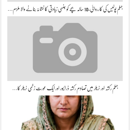
جہلم پولیس کی کارروائی،10 سالہ بچے کو جنسی زیادتی کا نشانہ بنانے والا ملزم…
جہلم رکشہ اور ٹریلر میں تصادم رکشہ ڈرائیور اور ایک عورت زخمی ٹریلر کا…