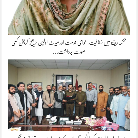
محکمہ ریونیو میں شفافیت، عوامی خدمت اور میرٹ اولین ترجیح، کرپشن کسی
صورت برداشت…