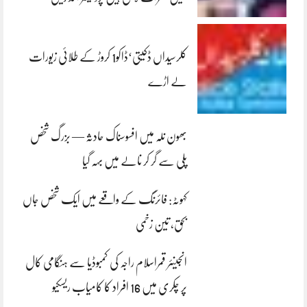
کلرسیداں ڈکیتی‘ڈاکو1 کروڑ کے طلائی زیورات
لے اڑے
بھون نلہ میں افسوسناک حادثہ — بزرگ شخص
پلی سے گر کر نالے میں بہہ گیا
کہوٹہ: فائرنگ کے واقعے میں ایک شخص جاں
بحق، تین زخمی
انجینئر قمراسلام راجہ کی کمبوڈیا سے ہنگامی کال
پر چکری میں 16 افراد کا کامیاب ریسکیو