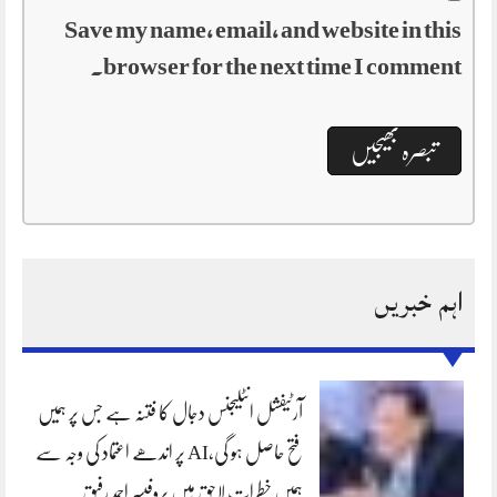
Save my name, email, and website in this
browser for the next time I comment.
اہم خبریں
آرٹیفشل انٹلیجنس دجال کا فتنہ ہے جس پر ہمیں
فتح حاصل ہو گی،AI پر اندھے اعتماد کی وجہ سے
ہمیں خطرات لاحق ہیں پروفیسر احمد رفیق