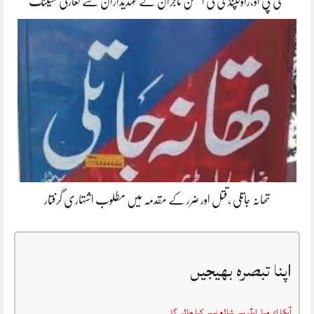
سی پی او،راولپنڈی کی انجمن تاجران کے عہدیداران سے تعارفی میٹنگ
تھانہ جاتلی ،قتل اور ضرر کے مقدمہ میں مطلوب اشتہاری گرفتار
اپنا تبصرہ بھیجیں
آپکا ای میل ایڈریس شائع نہیں کیا جائے گا