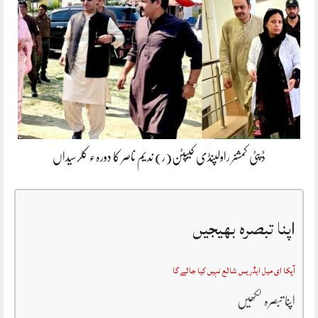
ڈپٹی کمشنر راولپنڈی کیپٹن(ر) ندیم ناصر کا دورہء کلرسیداں
اپنا تبصرہ بھیجیں
آپکا ای میل ایڈریس شائع نہیں کیا جائے گا
اپنا تبصرہ لکھیں