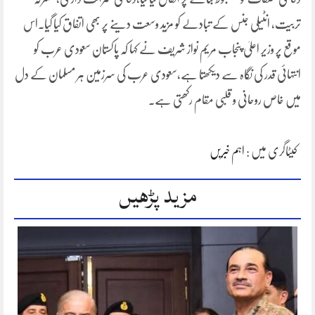
تربیت، انٹیلی جنس کے تبادلے کو مزید وسعت دینے پر بھی اتفاق کیا گیا۔اس
موقع پر وزیر اعلیٰ پنجاب مریم نواز شریف نے کہا کہ پاکستان سعودی عرب کو
انتہائی قدر کی نگاہ سے دیکھتا ہے،سعودی عرب کی سرزمین ہر مسلمان کے دل
میں خاص روحانی و قلبی مقام رکھتی ہے۔
کیٹاگری میں :
اہم خبریں
مزید پڑھیں