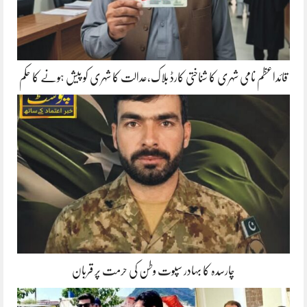
قائداعظم نامی شہری کا شناختی کارڈ بلاک،عدالت کا شہری کو پیش ہونے کا حکم
چارسدہ کا بہادر سپوت وطن کی حرمت پر قربان