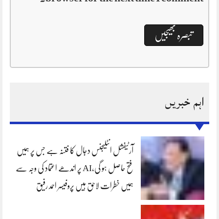
اہم خبریں
آرٹیفشل انٹلیجنس دجال کا فتنہ ہے جس پر ہمیں
فتح حاصل ہو گی،AI پر اندھے اعتماد کی وجہ سے
ہمیں خطرات لاحق ہیں پروفیسر احمد رفیق