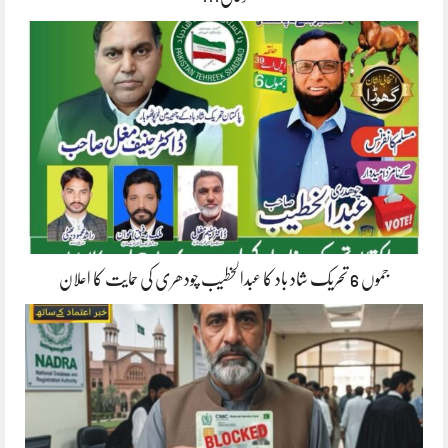
جموں 6 تحریک شاد باد کا عبدالخطیب چودھری کی حمایت کا اعلان