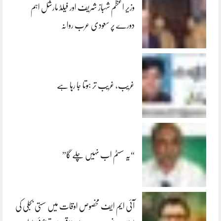
وزیر اعظم شہباز شریف اور فیلڈ مارشل اہم
دورے پر سعودی عرب روانہ
غریب، غریب تر ہوتا جا رہا ہے
“یہ سسٹم اب نہیں چلے گا”
آئی ایم ایف مخصوص اوقات میں سستی بجلی کی