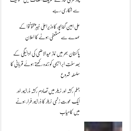
سے انکاری رہے
علی امین گنڈاپور کا وزیراعلیٰ خیبرپختونخوا کے
عہدے سے مستعفی ہونے کا اعلان
پاکستان بھر میں نمازِ عیدالاضحی کی ادائیگی کے
بعد سنتِ ابراہیمی کو زندہ رکھتے ہوئے قربانی کا
سلسلہ شروع
جہلم رکشہ اور ٹریلر میں تصادم رکشہ ڈرائیور اور
ایک عورت زخمی ٹریلر کا ڈرائیور فرار ہونے
میں کامیاب