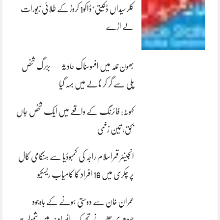
کلرسیداں ڈکیتی‘ڈاکو1 کروڑ کے طلائی زیورات
لے اڑے
بھون نلہ میں افسوسناک حادثہ — بزرگ شخص
پلی سے گر کر نالے میں بہہ گیا
کہوٹہ: فائرنگ کے واقعے میں ایک شخص جاں
بحق، تین زخمی
انجینئر قمراسلام راجہ کی کمبوڈیا سے ہنگامی کال
پر چکری میں 16 افراد کا کامیاب ریسکیو
عمران خان سے دوستی ہونے کے باوجود
چودھری نثار نے تحریک انصاف میں شمولیت