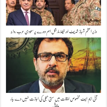
وزیر اعظم شہباز شریف اور فیلڈ مارشل اہم دورے پر سعودی عرب روانہ
آئی ایم ایف مخصوص اوقات میں سستی بجلی کی اجازت نہیں دے رہا،
وفاقی…