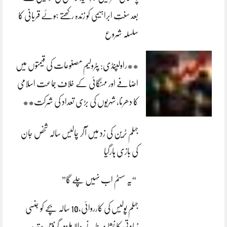
بعد سنتِ ابراہیمی کو زندہ رکھتے ہوئے قربانی کا
سلسلہ شروع
**راولپنڈی: پٹرولیم مصنوعات کی قیمتوں میں
اضافے اور مہنگائی کے خلاف جماعت اسلامی
کا دھرنا، شہریوں کی بڑی تعداد کی شرکت**
جہلم ٹرین کی زد میں آکر چالیس سالہ شخص جان
کی بازی ہارگیا
“یہ سسٹم اب نہیں چلے گا”
جہلم پولیس کی کارروائی،10 سالہ بچے کو جنسی
زیادتی کا نشانہ بنانے والا ملزم گرفتار،مقدمہ