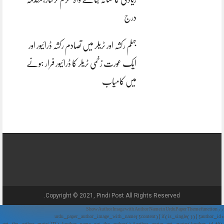
درج
جہلم رکشہ اور ٹریلر میں تصادم رکشہ ڈرائیور اور
ایک عورت زخمی ٹریلر کا ڈرائیور فرار ہونے
میں کامیاب
Copyright © 2021, Pindi Post All Rights Reserved.
// Show Author Image with Author Name in UrduPaper Theme function
urdu_paper_author_image_with_name($content) { if (is_single()) { $author_id =
get_the_author_meta('ID'); $author_name = get_the_author(); $author_avatar = get_avatar($author_id, 48);