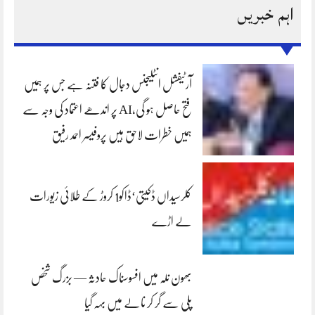
اہم خبریں
آرٹیفشل انٹلیجنس دجال کا فتنہ ہے جس پر ہمیں
فتح حاصل ہو گی،AI پر اندھے اعتماد کی وجہ سے
ہمیں خطرات لاحق ہیں پروفیسر احمد رفیق
کلرسیداں ڈکیتی‘ڈاکو1 کروڑ کے طلائی زیورات
لے اڑے
بھون نلہ میں افسوسناک حادثہ — بزرگ شخص
پلی سے گر کر نالے میں بہہ گیا