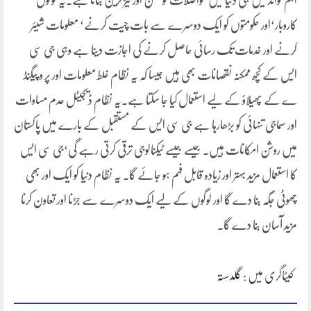
اہم فوائد میں ہی دنیا میں مواصلات کو ممکن اور تیز ترین بناتا ہے۔یہ لوگوں‘
کاروبار‘اور حکومتوں کو ایک دوسرے سے بات چیت کرنے‘ معلومات شیئر
کرنے اور خدمات تک رسائی حاصل کرنے کی اجازت دینا ہے وہی جی سی
ایس کے کچھ ممکنہ نقصانات بھی ہیں جیسا کہ یہ نظام غلط معلومات اور پر و پیگنڈ
ے کے پھیلاؤ کے لیے استعمال کیا جا سکتا ہے۔یہ نظام ڈیجیٹل عدم مساوات
اور سماجی تنہائی کو بڑھارہا ہے جی سی ایس کے مستقبل کے بارے میں پاکستان
میں روشن امکانات ہیں۔ جیسے جیسے ٹیکنالوجی ترقی کرتی رہے گی‘جی سی ایس
کا استعمال مزید بہتر اور زیادہ قابل فہم ہو جائے گا۔ یہ نظام دنیا کو ایک اور بھی
چھوٹی جگہ بنا دے گا اور لوگوں کے لیے ایک دوسرے سے جڑنا اور تعاون کرنا
مزید آسان بنا دے گا۔
کیٹاگری میں :
گلدستہ