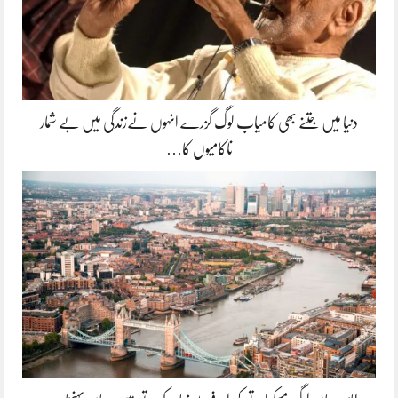
دنیا میں جتنے بھی کامیاب لوگ گزرے انہوں نےزندگی میں بے شمار
ناکامیوں کا…