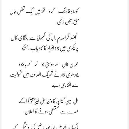
کہوٹہ: فائرنگ کے واقعے میں ایک شخص جاں
بحق، تین زخمی
انجینئر قمراسلام راجہ کی کمبوڈیا سے ہنگامی کال
پر چکری میں 16 افراد کا کامیاب ریسکیو
عمران خان سے دوستی ہونے کے باوجود
چودھری نثار نے تحریک انصاف میں شمولیت
سے انکاری رہے
علی امین گنڈاپور کا وزیراعلیٰ خیبرپختونخوا کے
عہدے سے مستعفی ہونے کا اعلان
پاکستان بھر میں نمازِ عیدالاضحی کی ادائیگی کے