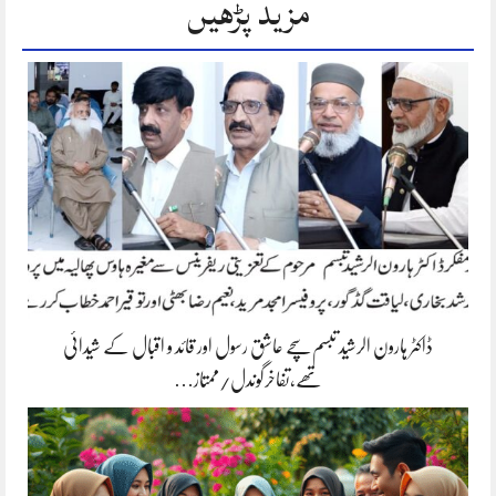
مزید پڑھیں
ڈاکٹر ہارون الرشید تبسم سچے عاشق رسول اور قائد و اقبال کے شیدائی
تھے،تفاخرگوندل/ممتاز…