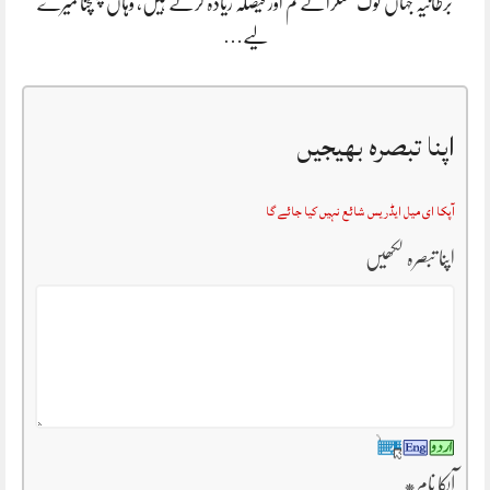
برطانیہ جہاں لوگ مسکراتے کم اور فیصلہ زیادہ کرتے ہیں، وہاں پہنچنا میرے
لیے…
اپنا تبصرہ بھیجیں
آپکا ای میل ایڈریس شائع نہیں کیا جائے گا
اپنا تبصرہ لکھیں
آپکا نام
*