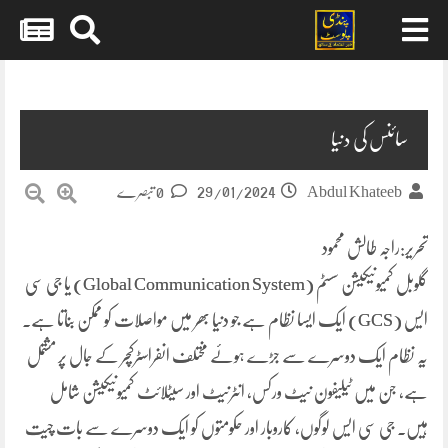
Skip
to
content
سائنس کی دنیا
29/01/2024
Abdul Khateeb
0 تبصرے
تحریر:راجہ طالش محمود
گلوبل کمیونیکیشن سسٹم (Global Communication System) یا جی سی
ایس (GCS) ایک ایسا نظام ہے جو دنیا بھر میں مواصلات کو ممکن بناتا ہے۔
یہ نظام ایک دوسرے سے جڑے ہوئے مختلف انفراسٹرکچر کے جال پر مشتمل
ہے، جن میں ٹیلیفون نیٹ ورکس، انٹرنیٹ اور سیٹلائٹ کمیونیکیشن شامل
ہیں۔ جی سی ایس لوگوں، کاروبار اور حکومتوں کو ایک دوسرے سے بات چیت