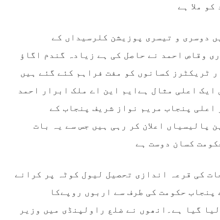
و ملا ہے
ں دوسری و تیسری پوزیشن کلرسیداں کے
ی وقاص احمد نے حاصل کی ہے زیادہ گندم اگاؤ
ر ٹریکٹرز کسانوں کو مفت فراہم کئے گئے ہیں
 ایک اعلی مثال ہےایم این اے ملک ابرار احمد
 اعلی پنجاب مریم نواز شریف پنجاب کے
 پالیسیاں اعلان کر رہی ہیں جس سے یہ بات
کومت کسان دوست ہے
ات کی قرعہ اندازی تحصیل لیول کوٹہ پر کرانے
ے پنجاب حکومت کی طرف سے اربوں روپےکا
لیا گیا ہے۔انھوں نے ضلع راولپنڈی میں وزیر