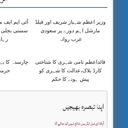
وزیر اعظم شہباز شریف اور فیلڈ
آئی ایم ایف
مارشل اہم دورے پر سعودی
سستی بجلی ک
عرب روانہ
رہا،
قائداعظم نامی شہری کا شناختی
چارسدہ کا ب
کارڈ بلاک،عدالت کا شہری کو
حرمت
پیش ہونے کا حکم
اپنا تبصرہ بھیجیں
آپکا ای میل ایڈریس شائع نہیں کیا جائے گا