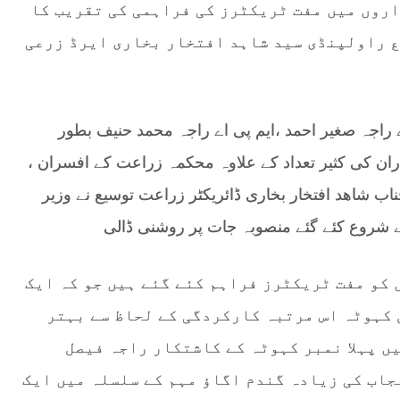
روں میں مفت ٹریکٹرز کی فراہمی کی تقریب کا
 راولپنڈی سید شاہد افتخار بخاری ایرڈ زرعی
اے راجہ صغیر احمد ،ایم پی اے راجہ محمد حنیف بطور
 کی کثیر تعداد کے علاوہ محکمہ زراعت کے افسران ،
جناب شاھد افتخار بخاری ڈائریکٹر زراعت توسیع نے وزیر
 شروع کئے گئے منصوبہ جات پر روشنی ڈالی
 ضلع راولپنڈی میں 4 کاشتکاروں کو مفت ٹریکٹرز فراہم کئے گئے ہیں جو کہ ایک
 کہوٹہ اس مرتبہ کارکردگی کے لحاظ سے بہتر
ں پہلا نمبر کہوٹہ کے کاشتکار راجہ فیصل
جاب کی زیادہ گندم اگاؤ مہم کے سلسلہ میں ایک