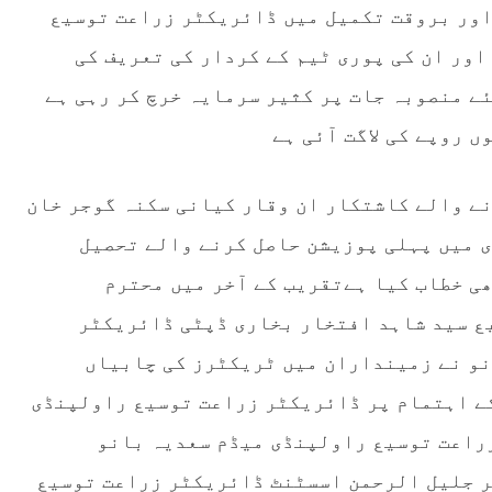
اور بروقت تکمیل میں ڈائریکٹر زراعت توسیع
ور ان کی پوری ٹیم کے کردار کی تعریف کی
ے منصوبہ جات پر کثیر سرمایہ خرچ کر رہی ہے
 روپے کی لاگت آئی ہے
ے والے کاشتکار ان وقار کیانی سکنہ گوجر خان
 میں پہلی پوزیشن حاصل کرنے والے تحصیل
ی خطاب کیا ہےتقریب کے آخر میں محترم
ع سید شاہد افتخار بخاری ڈپٹی ڈائریکٹر
و نے زمینداران میں ٹریکٹرز کی چابیاں
ے اہتمام پر ڈائریکٹر زراعت توسیع راولپنڈی
راعت توسیع راولپنڈی میڈم سعدیہ بانو
 جلیل الرحمن اسسٹنٹ ڈائریکٹر زراعت توسیع