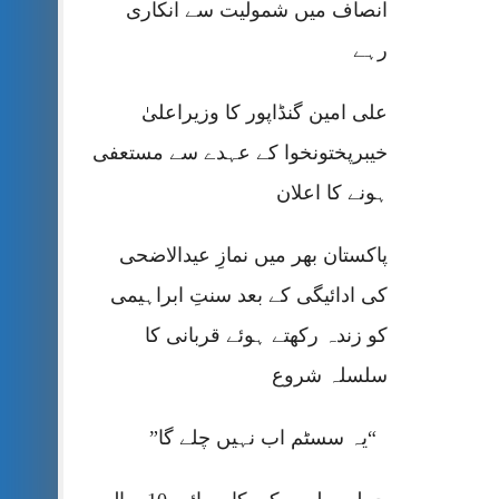
انصاف میں شمولیت سے انکاری
رہے
علی امین گنڈاپور کا وزیراعلیٰ
خیبرپختونخوا کے عہدے سے مستعفی
ہونے کا اعلان
پاکستان بھر میں نمازِ عیدالاضحی
کی ادائیگی کے بعد سنتِ ابراہیمی
کو زندہ رکھتے ہوئے قربانی کا
سلسلہ شروع
“یہ سسٹم اب نہیں چلے گا”