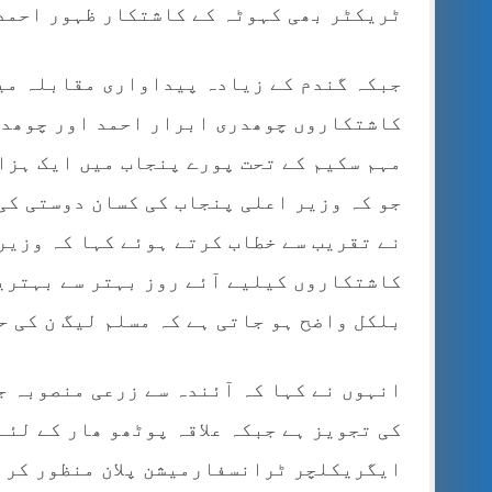
ٹریکٹر بھی کہوٹہ کے کاشتکار ظہور احمد ک
جبکہ گندم کے زیادہ پیداواری مقابلہ می
کاشتکاروں چوھدری ابرار احمد اور چوھدر
مہم سکیم کے تحت پورے پنجاب میں ایک ہزا
جو کہ وزیر اعلی پنجاب کی کسان دوستی کی
نے تقریب سے خطاب کرتے ہوئے کہا کہ وزیر
کاشتکاروں کیلیے آئے روز بہتر سے بہترین
بلکل واضح ہو جاتی ہے کہ مسلم لیگ ن کی ح
انہوں نے کہا کہ آئندہ سے زرعی منصوبہ ج
کی تجویز ہے جبکہ علاقہ پوٹھو ھار کے لئ
ایگریکلچر ٹرانسفارمیشن پلان منظور کر 