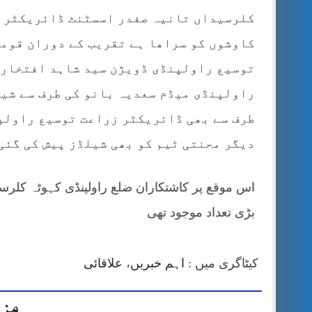
کلرسیداں تانیہ صفدر اسسٹنٹ ڈائریکٹر زر
کاوشوں کو سراھا ہے تقریب کے دوران قوم
توسیع راولپنڈی ڈویژن سید شاہد افتخار 
راولپنڈی میڈم سعدیہ بانو کی طرف سے شی
طرف سے بھی ڈائریکٹر زراعت توسیع راولپ
دیگر محنتی ٹیم کو بھی شیلڈز پیش کی گئی
اس موقع پر کاشتکاران ضلع راولپنڈی کہوٹہ کلرسی
بڑی تعداد موجود تھی
کیٹاگری میں :
اہم خبریں
،
علاقائی
مزی