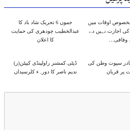
 مخصوص اوقات میں
جموں 6 تحریک شاد باد کا
ی اجازت نہیں دے
عبدالخطیب چودھری کی حمایت
 وفاقی…
کا اعلان
ہادر سپوت وطن کی
ڈپٹی کمشنر راولپنڈی کیپٹن(ر)
 پر قربان
ندیم ناصر کا دورہء کلرسیداں