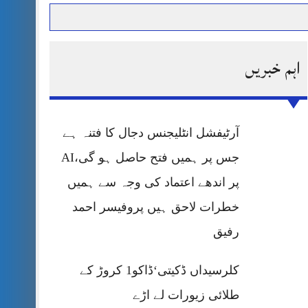
اہم خبریں
حرمت پر قربان
 کی پریس کانفرنس
آرٹیفشل انٹلیجنس دجال کا فتنہ ہے
جس پر ہمیں فتح حاصل ہو گی،AI
پر اندھے اعتماد کی وجہ سے ہمیں
خطرات لاحق ہیں پروفیسر احمد
رفیق
کلرسیداں ڈکیتی‘ڈاکو1 کروڑ کے
طلائی زیورات لے اڑے