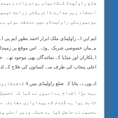
ضلع راولپنڈ کےکامیاب ہونے والے زمیندا
انعقاد زیر صدارت ڈائریکٹر زراعت توسیع
یونیورسٹی راولپنڈی میں منعقد ہوئی ہے
ایم این اے راولپنڈی ملک ابرار احمد بطور ایم پی 
مہمان خصوصی شریک ہوئے۔ اس موقع پر زمینداران
اہلکاران اور میڈیا کے نمائندگان بھی موجود تھے ۔
اعلی پنجاب کی طرف سے کسانوں کی فلاح کے لئے
انہوں نے بتایا کہ
بہت بڑا اقدام ہے انہوں نے کہا کہ تحصیل
ثابت ہوا ہے گندم کے پیداواری مقابلہ می
محبوب نے حاصل کیا ہے جبکہ وزیر اعلی پن