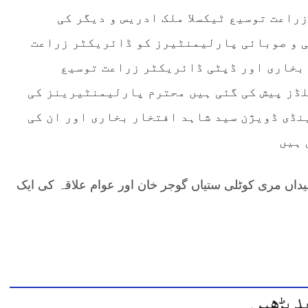
اعت توسیع ٹیکسلا ملک ادریس و دیگر کی
ی و صوبائی پارلیمنٹیرز کو ڈائریکٹر زراعت
بخاری اور ڈپٹی ڈائریکٹر زراعت توسیع
لڈز پیش کی گئی ہیں محترم پارلیمنٹیرینز کی
نڈی ڈویژن سید شاہد افتخار بخاری اور ان کی
 ہیں
داں مری کوٹلی ستیاں گوجر خان اور عوام علاقہ کی ایک
د پڑھیں