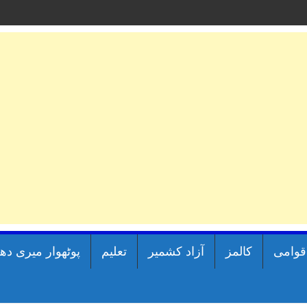
اقوامی
کالمز
آزاد کشمیر
تعلیم
پوٹھوار میری دھ