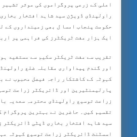
اعلی کے زرعی پروگراموں کی موثر تشہیر 
راولپنڈی ڈویژن سید شاہد افتخار بخاری ا
حکومت پنجاب امسا ل بھی زمینداروں کے لئ
ایک ہزار مفت ٹریکٹرز کی فراہمی پر اربوں
تقریب سے مفت ٹریکٹر سکیم سے مستفید ہون
اور گندم پیداواری مقابلہ ضلع راولپنڈی
کہوٹہ کے کاشتکار راجہ فیصل محبوب نے بھ
پارلیمنٹیرین اور ڈائریکٹر زراعت توسی
زراعت توسیع راولپنڈی محترمہ سعدیہ بان
تقسیم کیں۔ حاضرین نے بہترین پروگرام ک
سید شاہد افتخار بخاری ڈپٹی ڈائریکٹر ز
اسسٹنٹ ڈائریکٹر زراعت توسیع کہوٹہ مہر