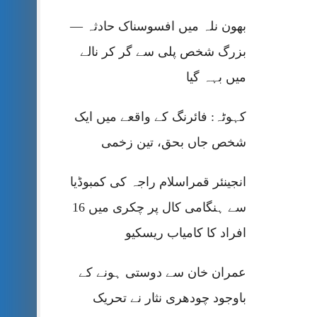
بھون نلہ میں افسوسناک حادثہ —
بزرگ شخص پلی سے گر کر نالے
میں بہہ گیا
کہوٹہ: فائرنگ کے واقعے میں ایک
شخص جاں بحق، تین زخمی
انجینئر قمراسلام راجہ کی کمبوڈیا
سے ہنگامی کال پر چکری میں 16
افراد کا کامیاب ریسکیو
عمران خان سے دوستی ہونے کے
باوجود چودھری نثار نے تحریک