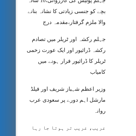
جہلم پولیس کی کارروائی،10 سالہ
بچے کو جنسی زیادتی کا نشانہ بنانے
والا ملزم گرفتار،مقدمہ درج
جہلم رکشہ اور ٹریلر میں تصادم
رکشہ ڈرائیور اور ایک عورت زخمی
ٹریلر کا ڈرائیور فرار ہونے میں
کامیاب
وزیر اعظم شہباز شریف اور فیلڈ
مارشل اہم دورے پر سعودی عرب
روانہ
غریب، غریب تر ہوتا جا رہا