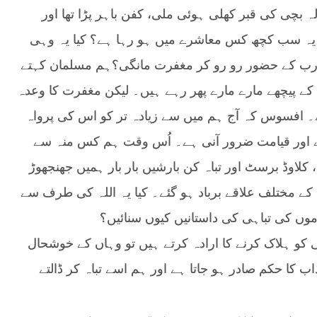
 بچی کی قبر کھلی ہوئی ملی، کفن باہر پڑا تھا اور
ہ یہ سب کچھ کس معاشرے میں ہو رہا ہے؟ کیا یہ وہی
 رب کے حضور رو رو کر مغفرت مانگی؟ہم مسلمان کہتے
 کے پیچھے مارے مارے پھر رہے ہیں۔ لیکن مغفرت کا وعدہ
ے۔ افسوس کہ آج ہم میں سے زیادہ تر کو اس کی پرواہ
 ہے اور قیامت ضرور آنی ہے۔ اُس وقت ہم کس منہ سے
کلاوڈ برسٹ اور تباہ کن بارشیں بار بار ہمیں جھنجھوڑ
کے مختلف علاقے برباد ہو گئے۔ کیا یہ اللہ کی طرف سے
وموں کی تباہی کی داستانیں کیوں سنائیں؟
کو ہلاک کرنے کا ارادہ کرتے ہیں تو وہاں کے خوشحال
ب کا حکم صادر ہو جاتا ہے اور ہم اسے تباہ کر ڈالتے