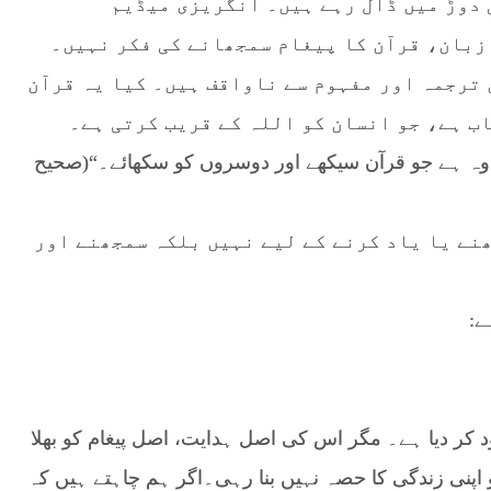
 دوڑ میں ڈال رہے ہیں۔ انگریزی میڈیم
زبان، قرآن کا پیغام سمجھانے کی فکر نہیں۔
 ترجمہ اور مفہوم سے ناواقف ہیں۔ کیا یہ قرآن
ب ہے، جو انسان کو اللہ کے قریب کرتی ہے۔
 وہ ہے جو قرآن سیکھے اور دوسروں کو سکھائے۔“(صحیح
ھنے یا یاد کرنے کے لیے نہیں بلکہ سمجھنے اور
ے:
 کر دیا ہے۔ مگر اس کی اصل ہدایت، اصل پیغام کو بھلا
اپنی زندگی کا حصہ نہیں بنا رہی۔اگر ہم چاہتے ہیں کہ