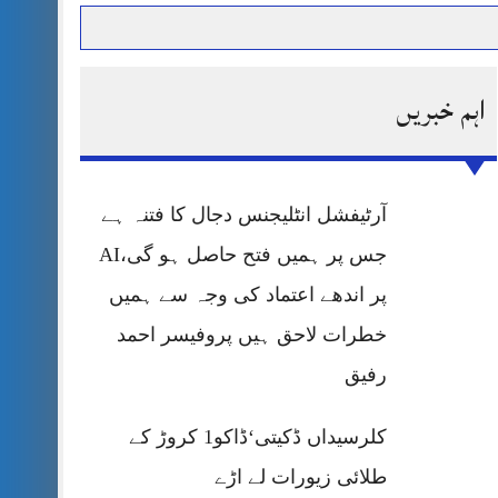
اہم خبریں
حرمت پر قربان
 کی پریس کانفرنس
آرٹیفشل انٹلیجنس دجال کا فتنہ ہے
جس پر ہمیں فتح حاصل ہو گی،AI
پر اندھے اعتماد کی وجہ سے ہمیں
خطرات لاحق ہیں پروفیسر احمد
رفیق
کلرسیداں ڈکیتی‘ڈاکو1 کروڑ کے
طلائی زیورات لے اڑے