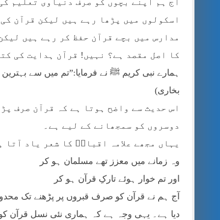
آج ہم اپنے بچوں کو صرف دنیاوی تعلیم کی
اسکولوں میں پڑھا رہے ہیں لیکن قرآن کی 
مدارس میں بچے قرآن حفظ کر رہے ہیں لیکن
کا اصل مقصد ہے؟ نہیں! قرآن ہدایت کی کتا
ہمارے نبی کریم ﷺ نے فرمایا:”تم میں سے بہترین
بخاری)
اس حدیث سے واضح ہوتا ہے کہ قرآن صرف پڑ
دوسروں کو سمجھانے کے لیے ہے۔
یہاں مجھے علامہ اقبالؒ کا شعر یاد آتا ہ
وہ زمانے میں معزز تھے مسلمان ہو کر
اور تم خوار ہوئے تارکِ قرآن ہو کر
آج ہم نے قرآن کو صرف قبروں پر پڑھنے تک محدود
دیا ہے۔ یہی وجہ ہے کہ ہماری نئی نسل قرآن کو 