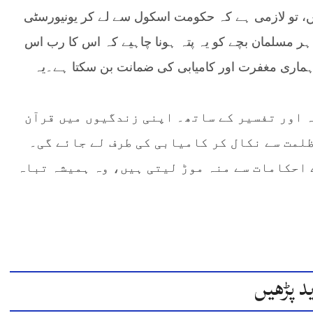
ں، تو لازمی ہے کہ حکومت اسکول سے لے کر یونیورسٹی
ہر مسلمان بچے کو یہ پتہ ہونا چاہیے کہ اس کا رب اس
ہماری مغفرت اور کامیابی کی ضمانت بن سکتا ہے۔یہ
 اور تفسیر کے ساتھ۔ اپنی زندگیوں میں قرآن
ظلمت سے نکال کر کامیابی کی طرف لے جائے گی۔
 احکامات سے منہ موڑ لیتی ہیں، وہ ہمیشہ تباہ
د پڑھیں