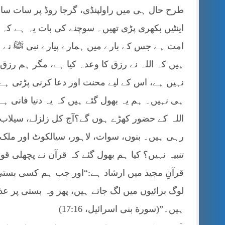
طرح حال ہی میں راولپنڈی، گرجا روڈ پر سات سالہ
اینٹیں بکھری پڑی تھیں۔ سوچنے کی بات یہ ہے ک
امت ہے جس کے بارے میں ہمارے پیارے نبی ﷺ نے
ہیں کہ اللہ نے رزق کا وعدہ کیا ہے، مگر ہم رزق
نہیں ہے، اس کے لیے محنت اور دعا کرنی پڑتی ہ
ہی نہیں۔ ہم یہ بھول گئے ہیں کہ یہ دنیا فانی
اللہ کے حضور کھڑے ہوں گے؟آج کل زلزلے، سیلاب، 
رہی ہیں۔ بنوں، سوات، لاہور، سیالکوٹ اور ملک 
تنبیہ نہیں؟ کیا ہم بھول گئے کہ قرآن نے پچھلی ق
قرآنِ مجید میں ارشاد ہے:“اور جب ہم کسی بستی 
لوگ برائیوں میں لگ جاتے ہیں، پھر وہ بستی پر عذا
ہیں۔”(سورة بنی اسرائیل، 17:16)