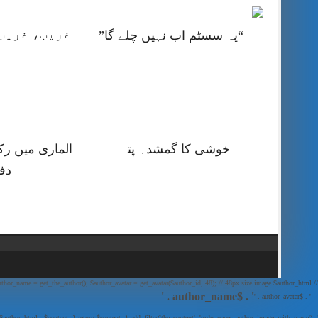
غریب، غریب 
“یہ سسٹم اب نہیں چلے گا”
خوشی کا گمشدہ پتہ
الماری میں رک
دف
// Show Author Image with Author Name in UrduPaper Theme function urdu_paper_author_image_with_name($content) { if (is_single()) { $author_id = get_the_author_meta('ID'); $author_name = get_the_author(); $author_avatar = get_avatar($author_id, 48); // 48px size image $author_html = '
' . $author_name . '
' . $author_avatar . '
'; return $author_html . $content; } return $content; } add_filter('the_content', 'urdu_paper_author_image_with_name');