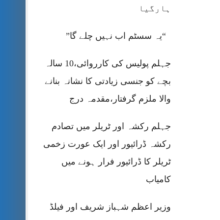
ہارگیا
“یہ سسٹم اب نہیں چلے گا”
جہلم پولیس کی کارروائی،10 سالہ
بچے کو جنسی زیادتی کا نشانہ بنانے
والا ملزم گرفتار،مقدمہ درج
جہلم رکشہ اور ٹریلر میں تصادم
رکشہ ڈرائیور اور ایک عورت زخمی
ٹریلر کا ڈرائیور فرار ہونے میں
کامیاب
وزیر اعظم شہباز شریف اور فیلڈ