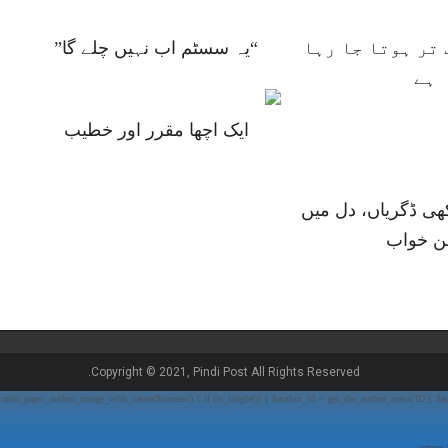
تر ہوتا جا رہا
“یہ سسٹم اب نہیں چلے گا”
ہے
ایک اچھا مقرر اور خطیب
ھی ڈگریاں، دل میں
ن خواب
Copyright © 2021, Pindi Post All Rights Reserved.