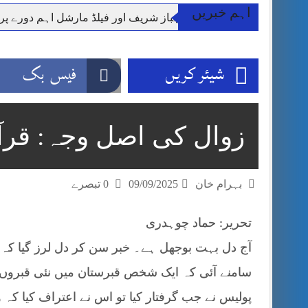
اہم خبریں
وزیر اعظم شہباز شریف اور فیلڈ مارشل اہم دورے پ
آئی ایم ایف مخصوص اوقات میں سستی بجلی کی اجازت 
قائداعظم نامی شہری کا شناختی کارڈ بلاک،عدالت کا
شیئر کریں
فیس بک
ڈپٹی کمشنر راولپنڈی کیپٹن(ر) ندیم ناصر کا دورہء کل
اسلام آباد میں غیرملکی وفود کی آمد کے موقع پر ڈیوٹی سے غائب پولیس اہلکاروں کی
مون سون بارشیں، لینڈ سلائیڈنگ اور کوٹلی ستیاں کے نظ
زوال کی اصل وجہ: قرآ
شہید گر وپ کیپٹنعاصم طارق مکمل فوجی اعزاز کے س
بہرام خان
09/09/2025
0 تبصرے
تحریر: حماد چوہدری
آج دل بہت بوجھل ہے۔ خبر سن کر دل لرز گیا کہ 
سامنے آئی کہ ایک شخص قبرستان میں نئی قبروں 
پولیس نے جب گرفتار کیا تو اس نے اعتراف کیا کہ