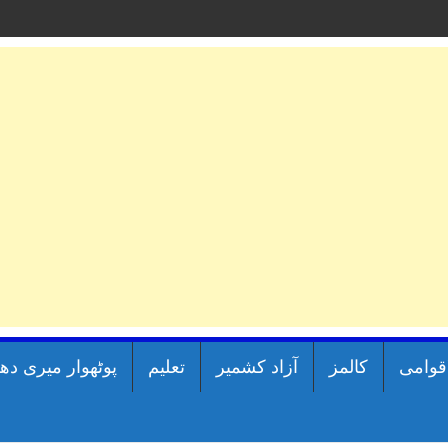
اقوامی
کالمز
آزاد کشمیر
تعلیم
پوٹھوار میری دھ