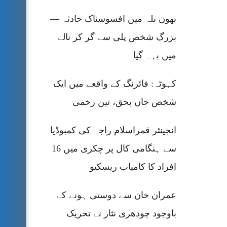
بھون نلہ میں افسوسناک حادثہ —
بزرگ شخص پلی سے گر کر نالے
میں بہہ گیا
کہوٹہ: فائرنگ کے واقعے میں ایک
شخص جاں بحق، تین زخمی
انجینئر قمراسلام راجہ کی کمبوڈیا
سے ہنگامی کال پر چکری میں 16
افراد کا کامیاب ریسکیو
عمران خان سے دوستی ہونے کے
باوجود چودھری نثار نے تحریک