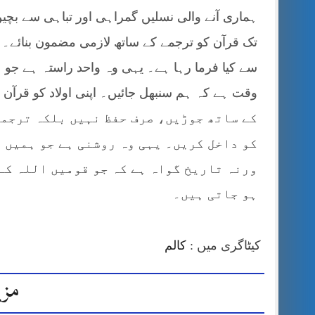
ہماری آنے والی نسلیں گمراہی اور تباہی سے بچی
تک قرآن کو ترجمے کے ساتھ لازمی مضمون بنائے۔ 
سے کیا فرما رہا ہے۔ یہی وہ واحد راستہ ہے جو 
وقت ہے کہ ہم سنبھل جائیں۔ اپنی اولاد کو قرآن
کے ساتھ جوڑیں، صرف حفظ نہیں بلکہ ترجمہ
کو داخل کریں۔ یہی وہ روشنی ہے جو ہمیں 
ورنہ تاریخ گواہ ہے کہ جو قومیں اللہ کے
ہو جاتی ہیں۔
کیٹاگری میں :
کالم
مزی