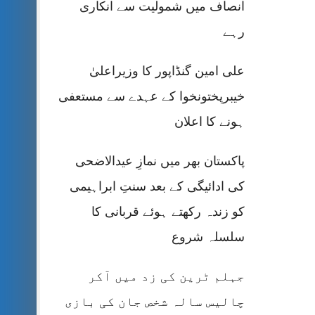
انصاف میں شمولیت سے انکاری
رہے
علی امین گنڈاپور کا وزیراعلیٰ
خیبرپختونخوا کے عہدے سے مستعفی
ہونے کا اعلان
پاکستان بھر میں نمازِ عیدالاضحی
کی ادائیگی کے بعد سنتِ ابراہیمی
کو زندہ رکھتے ہوئے قربانی کا
سلسلہ شروع
جہلم ٹرین کی زد میں آکر
چالیس سالہ شخص جان کی بازی