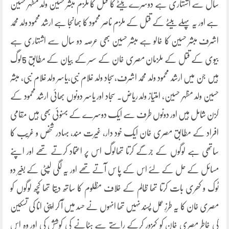
سال سے اشتہاری ہے دوسرے بیٹے کا قتل کا ملزم مبشر حسین ولد مظہر حسین
ہے اور یہ پہلے بیٹے کے قتل کے ملزم ناصر محمود کا بھانجا ہے ارشد محمود ولد محمد
اشرف مبشر حسین کا خالو ہے مبشر حسین بھی عرصہ دو سال سے اشتہاری ہے
بیوی کے قتل کے ملزمان مصری خان کے سسر کے بیان کے مطابق 5لوگ
ہیں جن میں ارشد محمود ولد محمد اشرف،سجاد ولد غلام نبی،یاسر ولد غلام نبی، مبشر
حسین ولد مظہر حسین، امتیاز ولد ریاض۔ سجاد اور یاسر دونوں بھائی ارشد محمود کے
کزن شامل ہیں اور دونوں طرف سے ایک دوسرے کے بہنوئی بھی ہیں مقامی
افراد کے مطابق مصری خان ایک خود دار، غیرت مند، بہادر شخص و غریب کا
ساتھی ہے لوگوں کے جرگے کرتا تھالوگ اس پر اعتماد کرتے تھے اور اپنے
مسائل کے حل کے لئے اس کے پا س آتے تھے اور یہ لگی لپٹی کے بغیر دو
ٹوک و کھری بات کرتا تھا ظالم کے خلاف مظلوم کا ساتھ دیتا تھا کچھ لوگوں کو
مصری خان کا یہ طرزِ عمل پسند نہیں تھا انہوں نے حسد میں آ کر اپنی انا کی تسکین
کی خاطر مصری خان کو کمزور کرکے راستے سے ہٹانے کی کوشش کی اور وہ اس