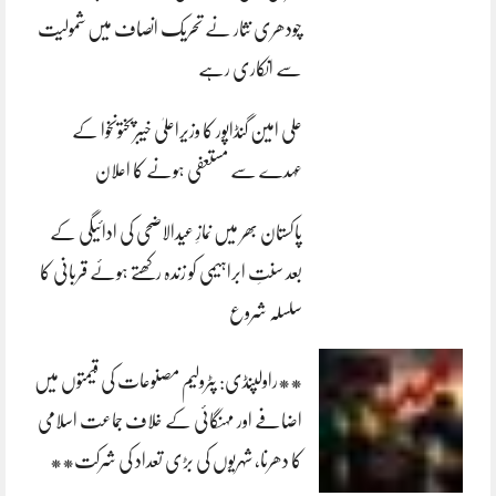
چودھری نثار نے تحریک انصاف میں شمولیت
سے انکاری رہے
علی امین گنڈاپور کا وزیراعلیٰ خیبرپختونخوا کے
عہدے سے مستعفی ہونے کا اعلان
پاکستان بھر میں نمازِ عیدالاضحی کی ادائیگی کے
بعد سنتِ ابراہیمی کو زندہ رکھتے ہوئے قربانی کا
سلسلہ شروع
**راولپنڈی: پٹرولیم مصنوعات کی قیمتوں میں
اضافے اور مہنگائی کے خلاف جماعت اسلامی
کا دھرنا، شہریوں کی بڑی تعداد کی شرکت**