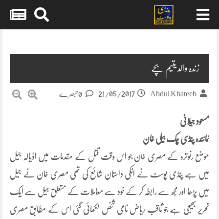
Skip
to
content
زندہ والد یتیم بچے
21/05/2017
Abdul Khateeb
0 تبصرے
مسعود جیلانی
نمائندہ پنڈی چک بیلی خان
موضع رنوترہ کے مصری خان جو اس وقت قتل کے مقدمات میں اڈیالہ جیل
میں ہے پنڈی پوسٹ نے انکی داستان شائع کی تھی مصری خان نے جیل
میں پڑھا اور مجھ سے رابطہ کر کے خود سے معاملات کے متعلق جیل سے ایک
تحریر بھیجی ہے جو ثاقب ریاض نامی شخص لکھائی گئی اس کے مطابق مصری