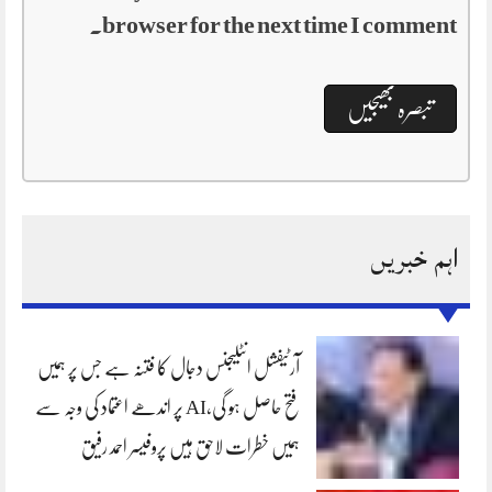
browser for the next time I comment.
اہم خبریں
آرٹیفشل انٹلیجنس دجال کا فتنہ ہے جس پر ہمیں
فتح حاصل ہو گی،AI پر اندھے اعتماد کی وجہ سے
ہمیں خطرات لاحق ہیں پروفیسر احمد رفیق