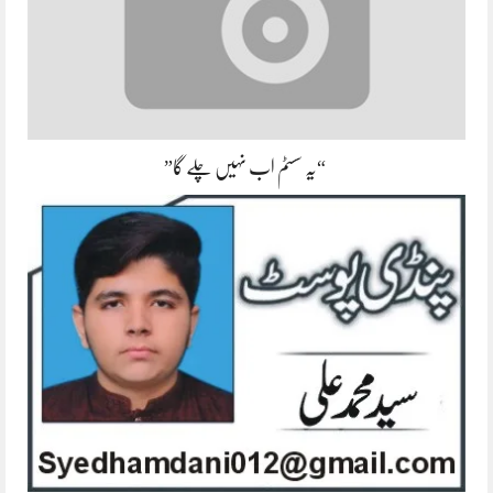
“یہ سسٹم اب نہیں چلے گا”