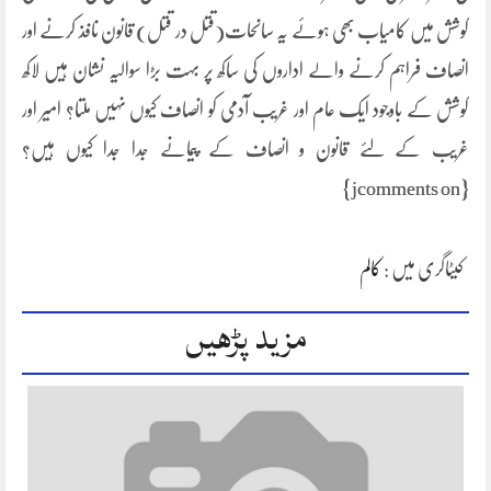
کوشش میں کامیاب بھی ہوئے یہ سانحات(قتل در قتل) قانون نافذ کرنے اور
انصاف فراہم کرنے والے اداروں کی ساکھ پر بہت بڑا سوالیہ نشان ہیں لاکھ
کوشش کے باوجود ایک عام اور غریب آدمی کو انصاف کیوں نہیں ملتا؟ امیر اور
غریب کے لئے قانون و انصاف کے پیمانے جدا جدا کیوں ہیں؟
{jcomments on}
کیٹاگری میں :
کالم
مزید پڑھیں