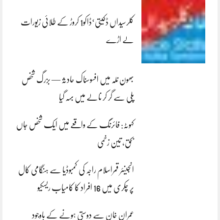
کلرسیداں ڈکیتی‘ڈاکو1 کروڑ کے طلائی زیورات
لے اڑے
بھون نلہ میں افسوسناک حادثہ — بزرگ شخص
پلی سے گر کر نالے میں بہہ گیا
کہوٹہ: فائرنگ کے واقعے میں ایک شخص جاں
بحق، تین زخمی
انجینئر قمراسلام راجہ کی کمبوڈیا سے ہنگامی کال
پر چکری میں 16 افراد کا کامیاب ریسکیو
عمران خان سے دوستی ہونے کے باوجود