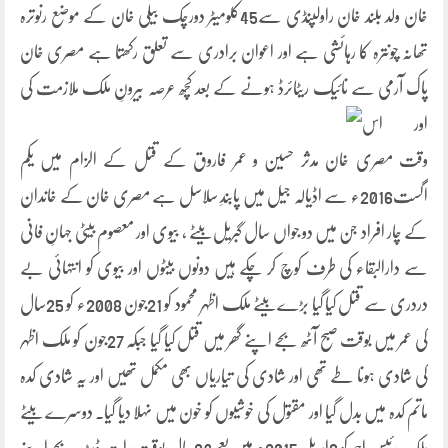
خان ولد بلند خان راولپنڈی سے45کلومیٹر دورچک بیلی خان کے موضع رنوترہ
تھانہ چونترہ کا رہائشی ہے اور اعوان برادری سے تعلق رکھتا ہے مصری خان
پاک آرمی سے نائیک ریٹائرڈ ہونے کے بعد کچھ عرصہ بیرونِ ملک
ملازمت کی
اور اس
وقت مصری خان مدثر حسین و عمر فاروق کے قتل کے الزام میں یکم
اگست2016ء سے اڈیالہ جیل میں پابندِ سلاسل ہے مصری خان کے خاندان
کے چار افراد جن میں دو جواں سال گبریل بیٹے ، بیوی اور معصوم بیٹی جہانِ فانی
سے دارالبقاء کی طرف کوچ کر چکے ہیں دونوں بیٹوں اور بیوی کو انتہائی بے
دردری سے قتل کیا گیا بڑے بیٹے ملک اظہر محمود کو 21جون 2008ء کو 25سال
کی عمر میں بوقت صبح آٹھ بجے اپنے گھر میں قتل کیا گیا جبکہ 27جون کو ملک اظہر
کی شادی ہونا طے تھی اور شادی کی تیاریاں بھی مکمل تھیں اور یہ شادی کدہ
ماتم کدہ میں بدل گیا اور مقتول کی خوشیوں کو خون میں نہلا دیا گیا۔ دوسرے بیٹے