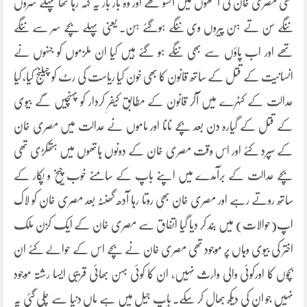
تھی مصری خان کی آنکھوں میں آنسو تھے اور وہ بار بار یہ کہہ رہا تھا پہلے سروں
ننگے سن تے ہن پیروں وی ننگے ہوگئے ہن۔ یعنی پہلے بچے سر سے ننگے
تھے اور اب پاؤں سے بھی ننگے ہو گئے ہیں کیا ان ملزموں کو جنہوں نے
انسانیت کے قتل کے ساتھ قانون کا بھی خون کیا ریاست کی رٹ کو چیلنج کیا، کیا
عدالت کے کٹہرے میں آکر قانون کے مطابق کیفرِ کردار کو پہنچیں گے بیوی
کے قتل کے گیارہ دن بعد بچے نانا اور ماموں نے عدالت میں مصری خان
کے سپرد کئے اور اس وقت مصری خان کے دونوں ہاتھوں میں ہتھکڑی تھی
بچے عدالت کے برآمدے میں اپنے باپ کے سامنے خوب چیخ و پکار کے
ساتھ روتے رہے اور مصری خان بھی روتا رہا آدھ گھنٹہ بعد مصری خان کو لاک
اپ(حوالات) میں بند کر دیا گیا اتفاق سے مصری خان کے ایک کزن ملک
اختر کی بیوی وہاں پر موجود تھی مصری خان نے بچے اس کے حوالے کئے ان
بچوں کا اورکوئی والی وارث نہیں، ان کا کوئی بہن بھائی قریبی ایسا رشتہ موجود
نہیں جو ان کی دیکھ بھال کر سکے۔ باپ جیل میں ہے ماں دنیا سے چلی گئی یہ