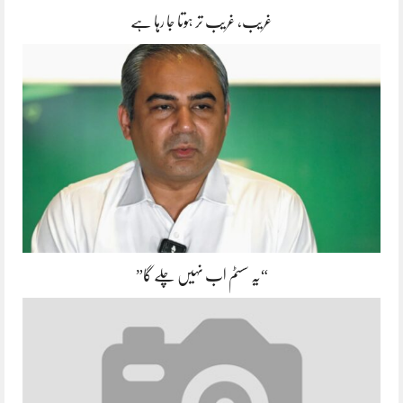
غریب، غریب تر ہوتا جا رہا ہے
“یہ سسٹم اب نہیں چلے گا”