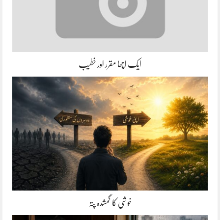
ایک اچھا مقرر اور خطیب
خوشی کا گمشدہ پتہ