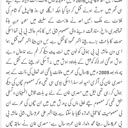
ملک رئیس احمد کو 8اپریل2015ء میں بعمر23سال بوقت رات ڈیڑھ بجے اپنے
ہی گھر میں سوتے ہوئے قتل کر دیا گیا جبکہ اگلے ہی روز 9اپریل کو شام کی
فلائٹ سے ملک رئیس احمد نے ملازمت کے سلسلے میں سعویہ عربیہ جانا
تھاتیسری داغ، مفارقت دینے والی معصوم بیٹی جس کا نام عائشہ بی بی تھا اسکی
موت کا باعث بڑے بیٹے اظہر محمود کا قتل ہے جس دن بیٹا اظہر محمود قتل ہوا
اسی دن عائشہ بی بی بھائی کو خون میں لت پت دیکھ کر غم سے نڈھال و بے
ہوش ہو گئی اور لاکھ کوشش کے باوجود ہوش میں نہ آ سکی اور بیٹے کے قتل کے
چھ ماہ بعد 2009ء میں 8سال کی عمر میں وفات پا گئی اللہ تعالیٰ کی ذات کے بعد
مصری خان کی آخری امید اور سہارا اسکی بیوی ہی تھی جو کہ معصوم بچوں کی دیکھ
بھال کر رہی تھی جیل میں مصری خان کے لئے یہ بات قابلِ اطمینان و تسلی
بخش تھی کہ معصوم بچے اپنی ماں کی پرورش میں ہیں ان بچوں کی عمر سے ان
کی معصومیت کا بخوبی اندازہ لگایا جا سکتا ہے بیٹا اظہر علی عمر7سال، بیٹی عائشہ بی
بی عمر5سال ، بیٹا محمد دلدار خان عمردو سال ہے‘ مصری خان نے سابقہ بچوں