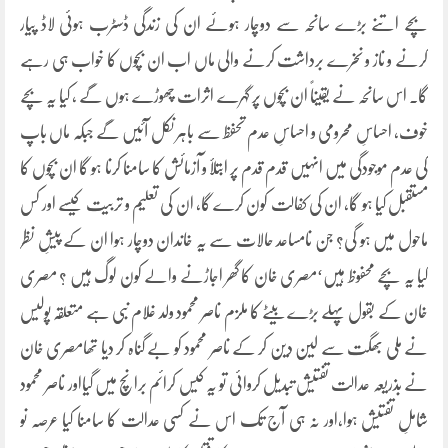
بچے اتنے بڑے سانحہ سے دوچار ہوئے ان کی زندگی ڈسٹرب ہوئی لاڈ پیار
کرنے و ناز و نخرے برداشت کرنے والی ماں اب ان بچوں کا خواب ہی رہے
گا۔ اس سانحہ نے یقیناً ان بچوں پر گہرے اثرات چھوڑے ہوں گے ، کیا یہ بچے
خوف، احساسِ محرومی و احساسِ عدم تحفظ سے باہر نکل آئیں گے جبکہ ماں باپ
کی عدم موجودگی میں انہیں قدم قدم پر ابتلأ و آزمائش کا سامنا کرنا ہو گا ان بچوں کا
مستقبل کیا ہو گا، ان کی کفالت کون کرے گا، ان کی تعلیم و تربیت کیسے اور کس
ماحول میں ہو گی؟ جن نامساعد حالات سے یہ خاندان دوچار ہوا ان کے پیشِ نظر
کیا یہ بچے محفوظ ہیں‘مصری خان کا گھر اجاڑنے والے کون لوگ ہیں ؟ مصری
خان کے بقول پہلے بڑے بیٹے کا ملزم ناصر محمود ولد غلام نبی ہے متعلقہ پولیس
نے ملی بھگت سے لین دین کر کے ناصر محمود کو بے گناہ کر دیا تھامصری خان
نے بذریعہ عدالت تفتیش تبدیل کروائی تو یہ کیس کرائم برانچ میں گیااور ناصر محمود
شاملِ تفتیش ہوا،اور نہ ہی آج تک اس نے کسی عدالت کا سامنا کیا عرصہ نو