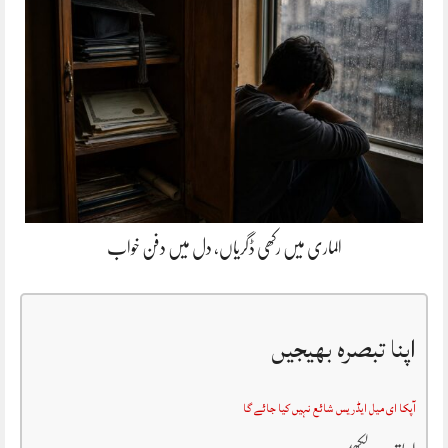
الماری میں رکھی ڈگریاں، دل میں دفن خواب
اپنا تبصرہ بھیجیں
آپکا ای میل ایڈریس شائع نہیں کیا جائے گا