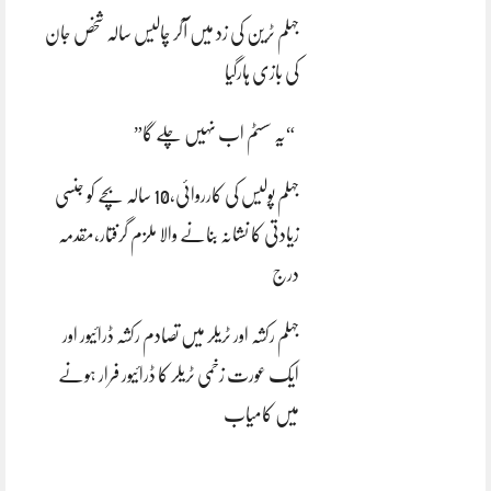
جہلم ٹرین کی زد میں آکر چالیس سالہ شخص جان
کی بازی ہارگیا
“یہ سسٹم اب نہیں چلے گا”
جہلم پولیس کی کارروائی،10 سالہ بچے کو جنسی
زیادتی کا نشانہ بنانے والا ملزم گرفتار،مقدمہ
درج
جہلم رکشہ اور ٹریلر میں تصادم رکشہ ڈرائیور اور
ایک عورت زخمی ٹریلر کا ڈرائیور فرار ہونے
میں کامیاب