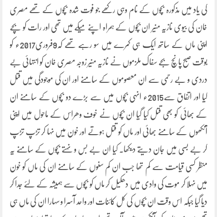
کی یاد میں مذکورہ بچوں کے نام وہی رکھے جو فوت شدہ بچوں کے تھے مصری
خان کی بیوی نازیہ منیر ان بچوں کے ہمراہ اپنے میکے میں تھی اور رات کو بچے
اپنی ماں کے ساتھ ایک ہی کمرے میں سو رہے تھے کہ9فروری2017ء کو
بوقت صبح پانچ بجے سفاک ملزموں نے نازیہ منیر زوجہ مصری خان کو انتہائی بے
دردی و بے رحمی سے ان معصوموں کے سامنے اور ان کی موجودگی میں قتل
کیا اور اتفاق سے2015ء انہی بچوں میں سے بڑے دو بچوں کے سامنے ان
کے بھائی کو بھی قتل کیا گیا ان بچوں نے خوف وھراس کے ماحول میں اپنی
آنکھوں کے سامنے بھائی اور ماں کو قتل ہوتے اور خون میں نہا کر تڑپ تڑپ
کر بے بسی میں جان دیتے دیکھا۔ کیا ان بے بس و نہتے بچوں کے سامنے یہ
منظر کسی قیامت سے کم تھا جب ان کم سنوں کے سامنے ان کی ماں کو خون
میں نہلا کر موت کی وادی میں دھکیل کر ماں کو بچوں سے ہمیشہ کے لئے جدا کر
دیا گیا جبکہ اس وقت ان بچوں کی کل کائنات اور واحد آسرا و سہارا ان کی ماں ہی