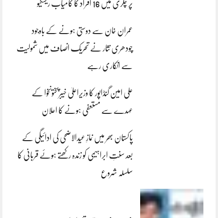
پر چکری میں 16 افراد کا کامیاب ریسکیو
عمران خان سے دوستی ہونے کے باوجود
چودھری نثار نے تحریک انصاف میں شمولیت
سے انکاری رہے
علی امین گنڈاپور کا وزیراعلیٰ خیبرپختونخوا کے
عہدے سے مستعفی ہونے کا اعلان
پاکستان بھر میں نمازِ عیدالاضحی کی ادائیگی کے
بعد سنتِ ابراہیمی کو زندہ رکھتے ہوئے قربانی کا
سلسلہ شروع