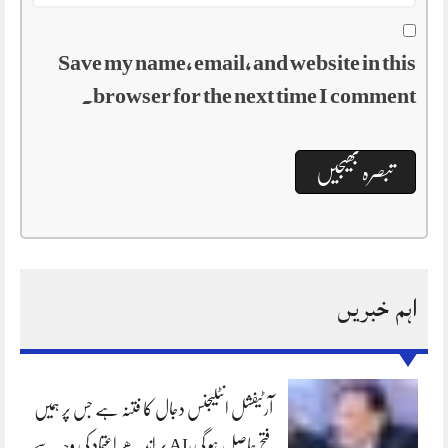
Save my name, email, and website in this
browser for the next time I comment.
اہم خبریں
آرٹیفشل انٹلیجنس دجال کا فتنہ ہے جس پر ہمیں
فتح حاصل ہو گی،AI پر اندھے اعتماد کی وجہ سے