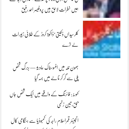
ہمیں خطرات لاحق ہیں پروفیسر احمد رفیق
کلرسیداں ڈکیتی‘ڈاکو1 کروڑ کے طلائی زیورات
لے اڑے
بھون نلہ میں افسوسناک حادثہ — بزرگ شخص
پلی سے گر کر نالے میں بہہ گیا
کہوٹہ: فائرنگ کے واقعے میں ایک شخص جاں
بحق، تین زخمی
انجینئر قمراسلام راجہ کی کمبوڈیا سے ہنگامی کال