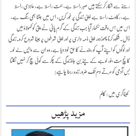
رہنے سے انکار کر سکتے ہیں صبر راستہ ہے، ہمت راستہ ہے، عاجزی راستہ
ہے، رکاوٹ راستہ ہے اپنی زندگی پر غور کریں، اس میں جتنا بھی رنگ ہے،
اس میں اس وقت نکھار آیا جب زندگی کے گرم پانی نے پتی کو کھولاؤ میں
ڈال۔شکوہ کرنا چھوڑدو، اپنی ذمہ داری پر اور اپنی شرطوں پر جینا شروع کرو۔زندگی
اور لوگوں کو اپنے آپ کو روندنے کا حق خود دیا ہے، وہ ان سے واپس لے لو۔
کانچ مت بنو، لوہے کے چنے بن جاؤزندگی کے چکر سے کوئی بچ کر نہیں نکلتا
بس آدمی کو مرتے دم تک ضرور زندہ رہنا چاہیے!
کیٹاگری میں :
کالم
مزید پڑھیں