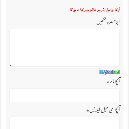
آپکا ای میل ایڈریس شائع نہیں کیا جائے گا
اپنا تبصرہ لکھیں
آپکا نام
*
آپکا ای میل ایڈریس
*