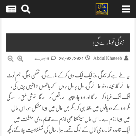
Skip
to
content
زندگی تو مارے گی!
26/02/2024
Abdul Khateeb
0 تبصرے
یہ طے ہے کہ زندگی روز ایک ایک دن کرکے مارے گی، تھکن ہوگی، جسم ٹوٹ
جائے گا، نیند روٹھ جائے گی، دل پر دل بروں کے ہاتھوں خراشیں پڑیں گی،
انگ انگ فریاد کرے گا اور درد چار چپھیرے رقص کرے گا۔خوشی ملتی رہے گی
مگر درد کے دو پاٹوں میں وقفہ بن کر۔مگر جس حال میں جینا مشکل ہو، اس حال
میں جینا لازم ہے۔اس حال سینکلنا بھی لازم ہے قدیم رومی سلطنت میں
ایک قاعدہ تھا۔رومی کمال کے لوگ تھے۔ہزار سال کی شہنشاہیت چلا گئے، کچھ