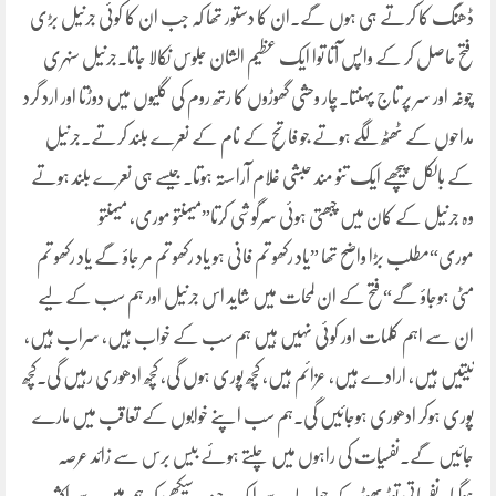
ڈھنگ کا کرتے ہی ہوں گے۔ان کا دستور تھا کہ جب ان کا کوئی جرنیل بڑی
فتح حاصل کر کے واپس آتا توا ایک عظیم الشان جلوس نکالا جاتا۔جرنیل سنہری
چوغہ اور سر پر تاج پہنتا۔چار وحشی گھوڑوں کا رتھ روم کی گلیوں میں دوڑتا اور ارد گرد
مداحوں کے ٹھٹھ لگے ہوتے جو فاتح کے نام کے نعرے بلند کرتے۔جرنیل
کے بالکل پیچھے ایک تنو مند حبشی غلام آراستہ ہوتا۔جیسے ہی نعرے بلند ہوتے
وہ جرنیل کے کان میں چبھتی ہوئی سرگوشی کرتا”میمنتو موری، میمنتو
موری“مطلب بڑا واضح تھا ”یاد رکھو تم فانی ہو یاد رکھو تم مر جاؤ گے یاد رکھو تم
مٹی ہوجاؤ گے“فتح کے ان لمحات میں شاید اس جرنیل اور ہم سب کے لیے
ان سے اہم کلمات اور کوئی نہیں ہیں ہم سب کے خواب ہیں، سراب ہیں،
نیتیں ہیں، ارادے ہیں، عزائم ہیں، کچھ پوری ہوں گی، کچھ ادھوری رہیں گی۔کچھ
پوری ہوکر ادھوری ہوجائیں گی۔ہم سب اپنے خوابوں کے تعاقب میں مارے
جائیں گے۔نفسیات کی راہوں میں چلتے ہوئے بیس برس سے زائد عرصہ