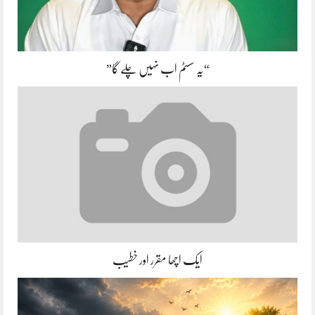
“یہ سسٹم اب نہیں چلے گا”
ایک اچھا مقرر اور خطیب