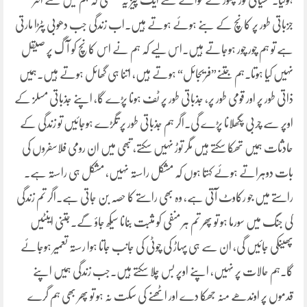
ہوگیا۔نفسیاتی توڑ پھوڑ کے حوالے سے ایک چیز یہ سیکھی کہ ہم میں سے اکثر
جزباتی طور پر کانچ کے بنے ہوئے ہوتے ہیں۔اب زندگی جب دھوبی پٹڑا مارتی
ہے تو ہم چور چور ہوجاتے ہیں۔اس لیے کہ ہم نے اس کانچ کو آگ پر صیقل
نہیں کیا ہوتا۔ہم جتنے”فریجائل“ ہوتے ہیں، اتنا ہی گھائل ہوتے ہیں۔ہمیں
ذاتی طور پر اور قومی طور پر، جذباتی طور پر ٹف ہونا پڑے گا، اپنے جذباتی مسلز کے
اوپر سے چربی پگھلانا پڑے گی۔اگر ہم جذباتی طور پر تگڑے ہوجائیں تو زندگی کے
حادثات ہمیں تھکا سکتے ہیں مگر توڑ نہیں سکتے، تبھی میں ان رومی فلاسفروں کی
بات دوہراتے ہوئے کہتا ہوں کہ مشکل راستہ نہیں، مشکل ہی راستہ ہے۔
راستے میں جو رکاوٹ آتی ہے، وہ بھی راستے کا حصہ بن جاتی ہے۔اگر تم زندگی
کی جنگ میں سورما ہو تو پھر تم ہر منفی کو مثبت بنانا سیکھ جاؤ گے۔جتنی اینٹیں
پھینکی جائیں گی، ان سے ہی پہاڑ کی چوٹی کی جانب جاتا ہوا رستہ تعمیر ہوجائے
گا۔ہم حالات پر نہیں، اپنے اوپر بس چلا سکتے ہیں۔جب زندگی ہمیں اپنے
قدموں پر اوندھے منہ جھکا دے اور اٹھنے کی سکت نہ ہو تو پھر بھی ہم گرے