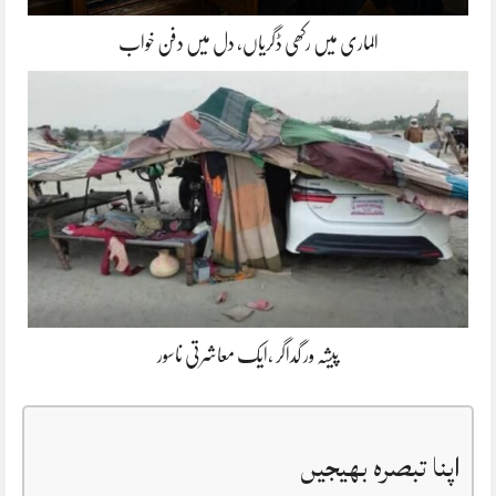
الماری میں رکھی ڈگریاں، دل میں دفن خواب
پیشہ ور گداگر ،ایک معاشرتی ناسور
اپنا تبصرہ بھیجیں