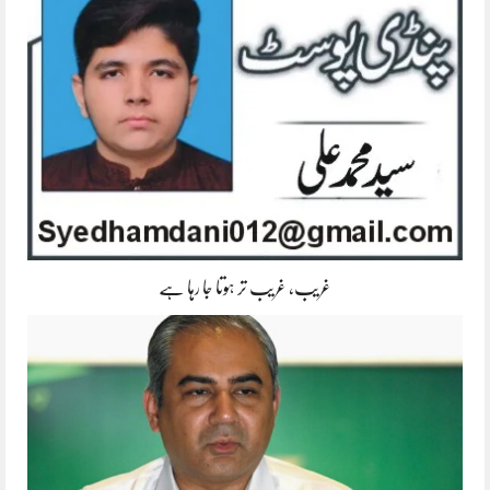
غریب، غریب تر ہوتا جا رہا ہے