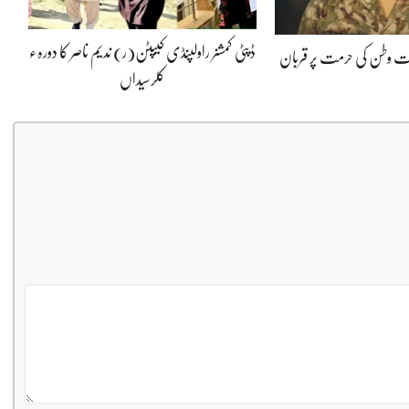
ڈپٹی کمشنر راولپنڈی کیپٹن(ر) ندیم ناصر کا دورہء
پوت وطن کی حرمت پر قربان
کلرسیداں