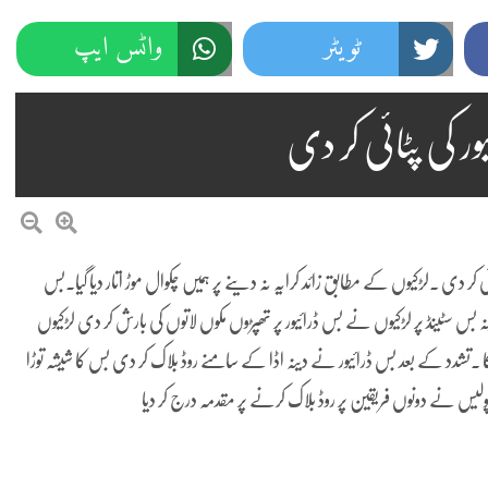
ٹویٹر
واٹس ایپ
یور کی پٹائی کر دی
ئی کر دی ۔لڑکیوں کے مطابق زائد کرایہ نہ دینے پر ہمیں چکوال موڑ اتار دیا گیا۔بس
ہ بس سٹینڈ پر لڑکیوں نے بس ڈرائیور پر تھپڑوں مکوں لاتوں کی بارش کر دی لڑکیوں
۔تشدد کے بعد بس ڈرائیور نے دینہ اڈا کے سامنے روڈ بلاک کر دی بس کا شیشہ توڑا
م پولیس نے دونوں فریقین پر روڈ بلاک کرنے پر مقدمہ درج کر دیا