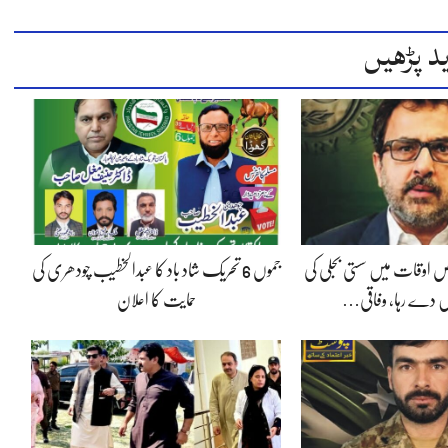
د پڑھیں
 اوقات میں سستی بجلی کی
جموں 6 تحریک شاد باد کا عبدالخطیب چودھری کی
 دے رہا، وفاقی…
حمایت کا اعلان