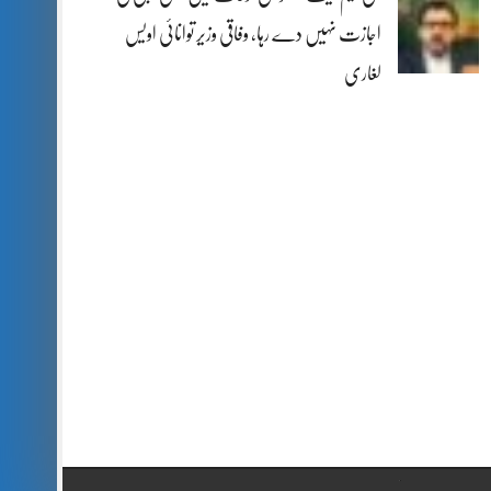
اجازت نہیں دے رہا، وفاقی وزیر توانائی اویس
لغاری