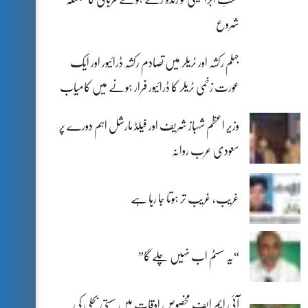
شروع
جہلم رکشہ اور ٹریلر میں تصادم رکشہ ڈرائیور اور ایک
عورت زخمی ٹریلر کا ڈرائیور فرار ہونے میں کامیاب
وزیر اعظم شہباز شریف اور فیلڈ مارشل اہم دورے پر
سعودی عرب روانہ
غریب، غریب تر ہوتا جا رہا ہے
“یہ سسٹم اب نہیں چلے گا”
آئی ایم ایف مخصوص اوقات میں سستی بجلی کی