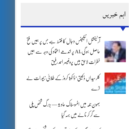
اہم خبریں
آرٹیفشل انٹلیجنس دجال کا فتنہ ہے جس پر ہمیں فتح
حاصل ہو گی،AI پر اندھے اعتماد کی وجہ سے ہمیں
خطرات لاحق ہیں پروفیسر احمد رفیق
کلرسیداں ڈکیتی‘ڈاکو1 کروڑ کے طلائی زیورات لے
اڑے
بھون نلہ میں افسوسناک حادثہ — بزرگ شخص پلی
سے گر کر نالے میں بہہ گیا