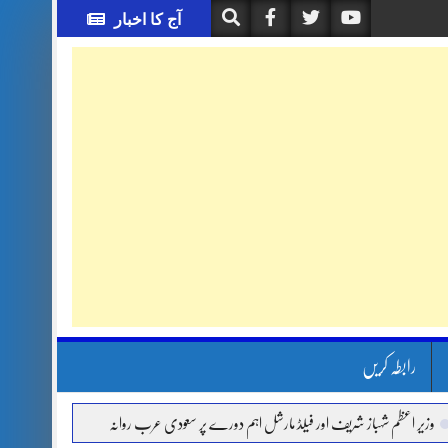
آج کا اخبار
رابطہ کریں
ظم شہباز شریف اور فیلڈ مارشل اہم دورے پر سعودی عرب روانہ
آئی ایم ایف مخصوص اوقا