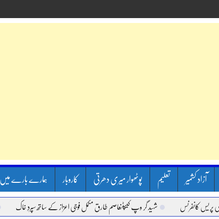
آزاد کشمیر
تعلیم
پوٹھوار میری دھرتی
کاروبار
ہمارے بارے میں
انفرنس
شہید گر وپ کیپٹنعاصم طارق مکمل فوجی اعزاز کے ساتھ سپردِ خاک
وزیر اع