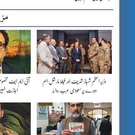
مزی
وزیر اعظم شہباز شریف اور فیلڈ مارشل اہم
آئی ایم ایف مخصوص
دورے پر سعودی عرب روانہ
اجازت نہیں