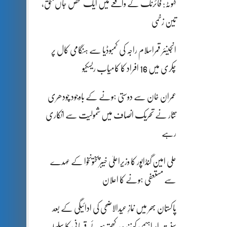
کہوٹہ: فائرنگ کے واقعے میں ایک شخص جاں بحق،
تین زخمی
انجینئر قمراسلام راجہ کی کمبوڈیا سے ہنگامی کال پر
چکری میں 16 افراد کا کامیاب ریسکیو
عمران خان سے دوستی ہونے کے باوجود چودھری
نثار نے تحریک انصاف میں شمولیت سے انکاری
رہے
علی امین گنڈاپور کا وزیراعلیٰ خیبرپختونخوا کے عہدے
سے مستعفی ہونے کا اعلان
پاکستان بھر میں نمازِ عیدالاضحی کی ادائیگی کے بعد
سنتِ ابراہیمی کو زندہ رکھتے ہوئے قربانی کا سلسلہ