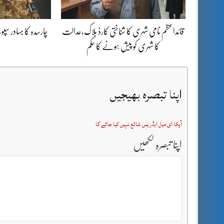
قائداعظم نامی شہری کا شناختی کارڈ بلاک،عدالت
چارسدہ کا بہادر س
کا شہری کو پیش ہونے کا حکم
اپنا تبصرہ بھیجیں
آپکا ای میل ایڈریس شائع نہیں کیا جائے گا
اپنا تبصرہ لکھیں