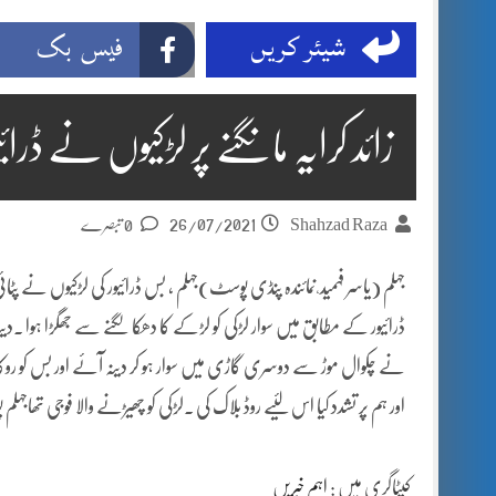
شیئر کریں
فیس بک
زائد کرایہ مانگنے پر لڑکیوں نے ڈرائ
26/07/2021
Shahzad Raza
0 تبصرے
جہلم (یاسر فہمید ٗ نمائندہ پنڈی پوسٹ)جہلم ، بس ڈرائیور کی لڑکیوں نے پٹا
ڈرائیور کے مطابق میں سوار لڑکی کو لڑکے کا دھکا لگنے سے جھگڑا ہوا ۔دین
نے چکوال موڑ سے دوسری گاڑی میں سوار ہو کر دینہ آئے اور بس کو روکا 
اور ہم پر تشدد کیا اس لئیے روڈ بلاک کی ۔لڑکی کو چھیڑنے والا فوجی تھاجہل
کیٹاگری میں :
اہم خبریں