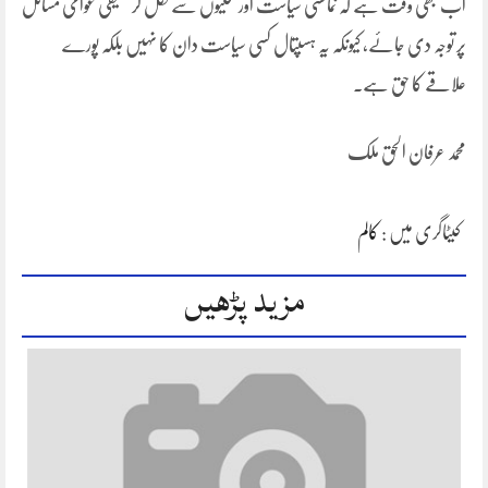
اب بھی وقت ہے کہ نمائشی سیاست اور تختیوں سے نکل کر حقیقی عوامی مسائل
پر توجہ دی جائے، کیونکہ یہ ہسپتال کسی سیاست دان کا نہیں بلکہ پورے
علاقے کا حق ہے۔
محمد عرفان الحق ملک
کیٹاگری میں :
کالم
مزید پڑھیں