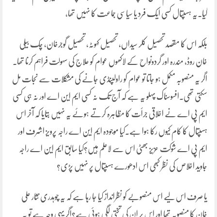
گیا۔یہ ہسپتال کسی ایک فرد یا سیاسی جماعت کا نہیں تھا،
بلکہ اس کا مقصد تحصیل کلر سیداں، تحصیل کہوٹہ، تحصیل گوجرخان، چک بیلی
خان روڈ، مندرہ اور گردونواح کے لاکھوں عوام کو علاج کی سہولت فراہم کرنا تھا۔
اگر یہ منصوبہ مکمل ہو جاتا تو عوام کو راولپنڈی جانے کی مشکلات سے نجات مل
سکتی تھی۔افسوسناک پہلو یہ ہے کہ آج تک نہ کسی ایم این اے اور نہ ہی کسی
ایم پی اے نے اخلاقی جرأت کا مظاہرہ کرتے ہوئے یہ نہیں بتایا کہ آخر اس
ہسپتال کا کام کیوں رکا ہوا ہے۔کیا موجودہ ایم این اے راجہ پرویز اشرف اور
ایم پی اے شوکت عزیز بھٹی اس سے لاعلم ہیں؟کیا سابق ایم این اے راجہ
جاوید اخلاص کی نظر کبھی اس ادھورے ہسپتال پر نہیں پڑی؟
یا صرف اس لیے اس منصوبے کو نظرانداز کیا جا رہا ہے کہ یہ چوہدری نثار علی
خان کا منصوبہ تھا اور اس پر ان کی تختی لگی ہوئی ہے؟اگر یہی وجہ ہے تو یہ