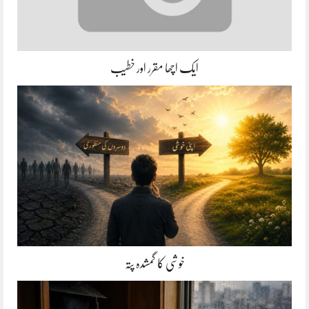
ایک اچھا مقرر اور خطیب
خوشی کا گمشدہ پتہ