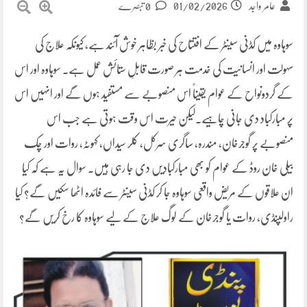
01/02/2026
عامر واجد
0 تبصرے
سوہاوہ میں کڈنی سینٹر کے افتتاح کی خبر بظاہر خوش آئند ہے، کیونکہ علاج کی
سہولت اور انسانیت کی خدمت ہر صورت قابلِ ستائش عمل ہے۔ سوہاوہ اور اس
کے گردونواح کے عوام یقیناً اس منصوبے سے مستفید ہوں گے اور انہیں اس
پر مبارکباد دی جانی چاہیے۔لیکن حیرت اس وقت ہوتی ہے جب اس
منصوبے پر گوجرخان، مندرہ، ساگری سرکل، کلر سیداں، کہوٹہ، روات اور چک
بیلی خان روڈ کے عوام کو بھی مبارکبادیں دی جا رہی ہیں۔ سوال یہ ہے کہ کیا
ان علاقوں کے مریض واقعی سوہاوہ جا کر کڈنی سینٹر سے فائدہ اٹھا سکیں گے؟ کیا
راولپنڈی، روات یا گوجرخان کے لوگ علاج کے لیے سوہاوہ کا رخ کریں گے؟