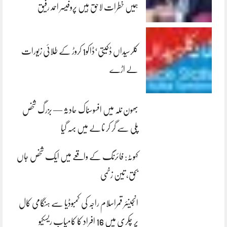
ہمیں خطرات لاحق ہیں پروفیسر احمد رفیق
کلرسیداں ڈکیتی‘ڈاکو1 کروڑ کے طلائی زیورات
لے اڑے
بھون نلہ میں افسوسناک حادثہ — بزرگ شخص
پلی سے گر کر نالے میں بہہ گیا
کہوٹہ: فائرنگ کے واقعے میں ایک شخص جاں
بحق، تین زخمی
انجینئر قمراسلام راجہ کی کمبوڈیا سے ہنگامی کال
پر چکری میں 16 افراد کا کامیاب ریسکیو