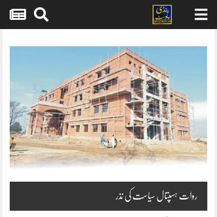
Skip
to
content
روات ہسپتال سیاست کی نذر