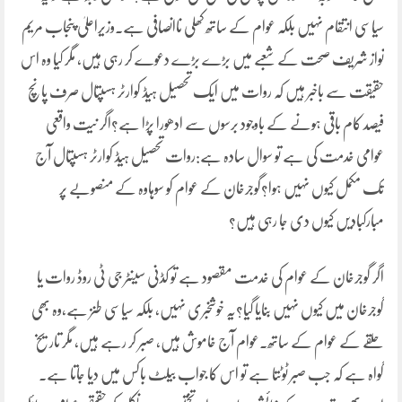
سیاسی انتقام نہیں بلکہ عوام کے ساتھ کھلی ناانصافی ہے۔وزیراعلیٰ پنجاب مریم
نواز شریف صحت کے شعبے میں بڑے بڑے دعوے کر رہی ہیں، مگر کیا وہ اس
حقیقت سے باخبر ہیں کہ روات میں ایک تحصیل ہیڈ کوارٹر ہسپتال صرف پانچ
فیصد کام باقی ہونے کے باوجود برسوں سے ادھورا پڑا ہے؟اگر نیت واقعی
عوامی خدمت کی ہے تو سوال سادہ ہے:روات تحصیل ہیڈ کوارٹر ہسپتال آج
تک مکمل کیوں نہیں ہوا؟گوجرخان کے عوام کو سوہاوہ کے منصوبے پر
مبارکبادیں کیوں دی جا رہی ہیں؟
اگر گوجرخان کے عوام کی خدمت مقصود ہے تو کڈنی سینٹر جی ٹی روڈ روات یا
گوجرخان میں کیوں نہیں بنایا گیا؟یہ خوشخبری نہیں، بلکہ سیاسی طنز ہے،وہ بھی
حلقے کے عوام کے ساتھ۔عوام آج خاموش ہیں، صبر کر رہے ہیں، مگر تاریخ
گواہ ہے کہ جب صبر ٹوٹتا ہے تو اس کا جواب بیلٹ باکس میں دیا جاتا ہے۔