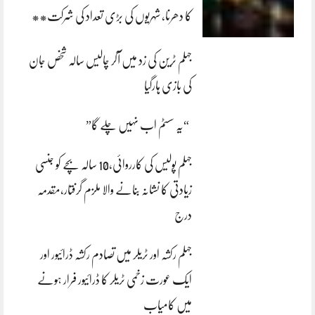
کا دھرنا، شہریوں کی بڑی تعداد کی شرکت**
جہلم ٹرین کی زد میں آکر چالیس سالہ شخص جان
کی بازی ہارگیا
“یہ سسٹم اب نہیں چلے گا”
جہلم پولیس کی کارروائی،10 سالہ بچے کو جنسی
زیادتی کا نشانہ بنانے والا ملزم گرفتار،مقدمہ
درج
جہلم رکشہ اور ٹریلر میں تصادم رکشہ ڈرائیور اور
ایک عورت زخمی ٹریلر کا ڈرائیور فرار ہونے
میں کامیاب