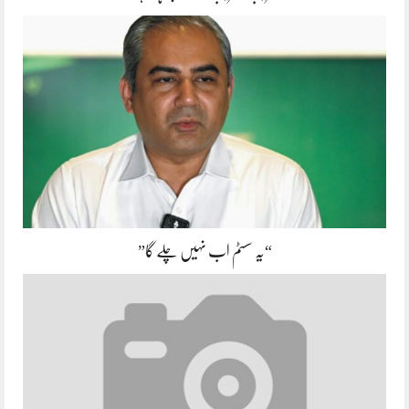
“یہ سسٹم اب نہیں چلے گا”