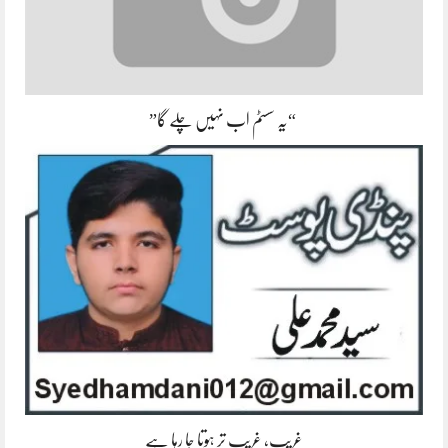
“یہ سسٹم اب نہیں چلے گا”
غریب، غریب تر ہوتا جا رہا ہے