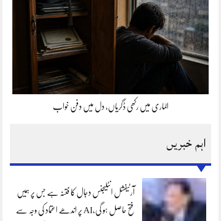
الماری میں رکھی ڈگریاں، دل میں دفن خواب
اہم خبریں
آرٹیفشل انٹلیجنس دجال کا فتنہ ہے جس پر ہمیں
فتح حاصل ہو گی،AI پر اندھے اعتماد کی وجہ سے