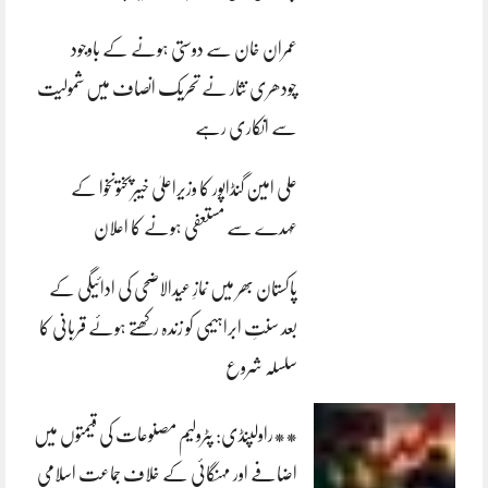
عمران خان سے دوستی ہونے کے باوجود
چودھری نثار نے تحریک انصاف میں شمولیت
سے انکاری رہے
علی امین گنڈاپور کا وزیراعلیٰ خیبرپختونخوا کے
عہدے سے مستعفی ہونے کا اعلان
پاکستان بھر میں نمازِ عیدالاضحی کی ادائیگی کے
بعد سنتِ ابراہیمی کو زندہ رکھتے ہوئے قربانی کا
سلسلہ شروع
**راولپنڈی: پٹرولیم مصنوعات کی قیمتوں میں
اضافے اور مہنگائی کے خلاف جماعت اسلامی