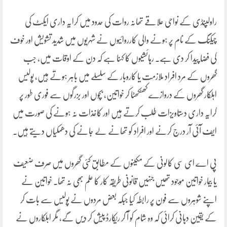
راولپنڈی کے نواحی علاقے تھانہ روات کی حدود میں کرایہ داری ایکٹ کی
چیکنگ کے نام پر ہونے والی کارروائیوں نے شہریوں میں شدید تشویش اور خوف
کی فضا پیدا کر دی ہے۔ رہائشیوں کا کہنا ہے کہ دن کے اوقات میں، جب
گھروں کے مرد افراد ملازمت یا کاروبار کے سلسلے میں باہر ہوتے ہیں، پولیس
اہلکار گھروں کے دروازے کھٹکھٹا کر خواتین، بچوں اور بزرگوں سے فوری طور پر
کرایہ داری دستاویزات طلب کرتے ہیں اور کاغذات نہ ہونے کی صورت میں
ایف آئی آر درج کرنے اور افراد کو تھانے لے جانے کی دھمکیاں دیتے ہیں۔
پی اے ای سی کالونی کے مکینوں کے مطابق کئی گھروں میں صرف ضعیف
یا بیمار خواتین موجود تھیں جنہیں قانونی طریقہ کار کا علم بھی نہ تھا۔ خواتین نے
اپنے شوہروں سے فون پر رابطہ کیا جبکہ بعض مردوں نے پولیس سے بات کر
کے یقین دہانی کرائی کہ وہ شام کو آ کر ریکارڈ پیش کر دیں گے، مگر اہلکاروں نے