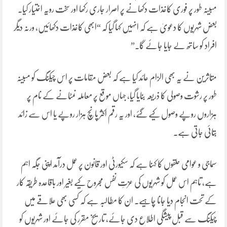
مبینہ طور پر فوری کاغذات دکھانے پر اصرار جاری رکھا اور سخت رویہ اختیار کیا۔
بعض شہریوں کا دعویٰ ہے کہ انہیں کہا گیا کہ “ابھی کاغذات دکھائیں، ورنہ دیگر
افراد کو ساتھ لے جایا جائے گا۔”
متاثرین نے یہ بھی الزام عائد کیا ہے کہ بعض مقامات پر اس چیکنگ کو مبینہ
طور پر رشوت وصولی کا ذریعہ بنایا گیا، جہاں موقع پر معاملہ نمٹانے کے نام پر
ہزاروں روپے وصول کیے گئے، اور یہ رقم اکثر پانچ ہزار روپے یا اس سے زائد
بتائی جاتی ہے۔
سماجی و عوامی حلقوں کا کہنا ہے کہ سکیورٹی اور قانون پر عمل درآمد اپنی جگہ اہم
ہے، تاہم اس عمل کو شہریوں کی عزتِ نفس مجروح کیے بغیر اور باقاعدہ طریقہ کار
کے تحت انجام دیا جانا چاہیے۔ ان کا مطالبہ ہے کہ کسی بھی علاقے میں
چیکنگ سے قبل پیشگی اطلاع دی جائے، تاریخ مقرر کی جائے اور شہریوں کو