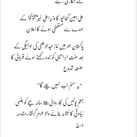
سے انکاری رہے
علی امین گنڈاپور کا وزیراعلیٰ خیبرپختونخوا کے
عہدے سے مستعفی ہونے کا اعلان
پاکستان بھر میں نمازِ عیدالاضحی کی ادائیگی کے
بعد سنتِ ابراہیمی کو زندہ رکھتے ہوئے قربانی کا
سلسلہ شروع
“یہ سسٹم اب نہیں چلے گا”
جہلم پولیس کی کارروائی،10 سالہ بچے کو جنسی
زیادتی کا نشانہ بنانے والا ملزم گرفتار،مقدمہ
درج