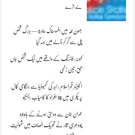
لے اڑے
بھون نلہ میں افسوسناک حادثہ — بزرگ شخص
پلی سے گر کر نالے میں بہہ گیا
کہوٹہ: فائرنگ کے واقعے میں ایک شخص جاں
بحق، تین زخمی
انجینئر قمراسلام راجہ کی کمبوڈیا سے ہنگامی کال
پر چکری میں 16 افراد کا کامیاب ریسکیو
عمران خان سے دوستی ہونے کے باوجود
چودھری نثار نے تحریک انصاف میں شمولیت