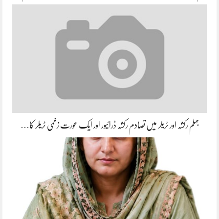
جہلم رکشہ اور ٹریلر میں تصادم رکشہ ڈرائیور اور ایک عورت زخمی ٹریلر کا…