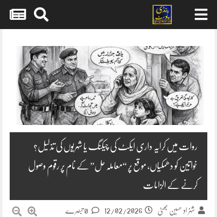
Skip
to
content
روات میں کرایہ داری ایکٹ کی چیکنگ یا شہریوں کی تذلیل؟
خواتین کو دھمکیاں، موقع پر “معاملہ حل” کے نام پر رقوم وصول
کرنے کے الزامات
12/02/2026
شہزاد حسین بھٹی
0 تبصرے