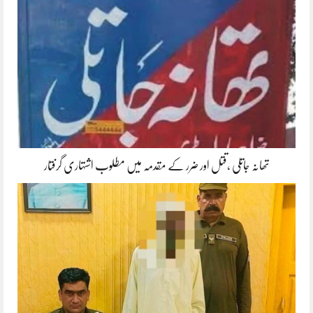
تھانہ جاتلی ،قتل اور ضرر کے مقدمہ میں مطلوب اشتہاری گرفتار