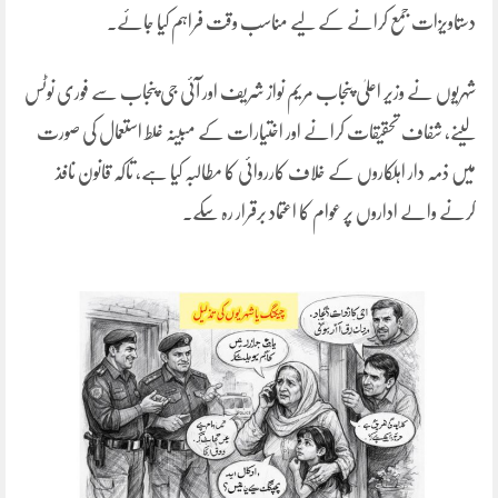
دستاویزات جمع کرانے کے لیے مناسب وقت فراہم کیا جائے۔
شہریوں نے وزیر اعلیٰ پنجاب مریم نواز شریف اور آئی جی پنجاب سے فوری نوٹس
لینے، شفاف تحقیقات کرانے اور اختیارات کے مبینہ غلط استعمال کی صورت
میں ذمہ دار اہلکاروں کے خلاف کارروائی کا مطالبہ کیا ہے، تاکہ قانون نافذ
کرنے والے اداروں پر عوام کا اعتماد برقرار رہ سکے۔