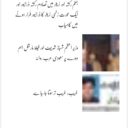
جہلم رکشہ اور ٹریلر میں تصادم رکشہ ڈرائیور اور
ایک عورت زخمی ٹریلر کا ڈرائیور فرار ہونے
میں کامیاب
وزیر اعظم شہباز شریف اور فیلڈ مارشل اہم
دورے پر سعودی عرب روانہ
غریب، غریب تر ہوتا جا رہا ہے