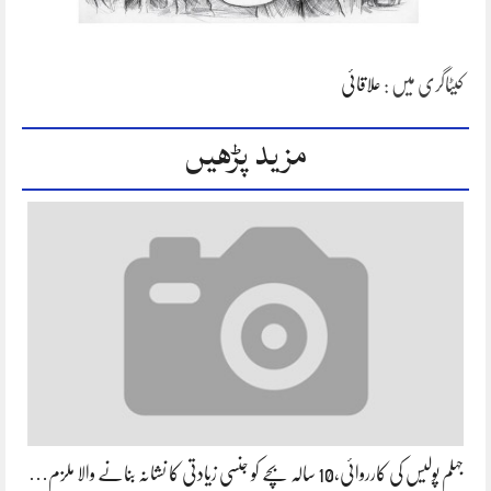
کیٹاگری میں :
علاقائی
مزید پڑھیں
جہلم پولیس کی کارروائی،10 سالہ بچے کو جنسی زیادتی کا نشانہ بنانے والا ملزم…