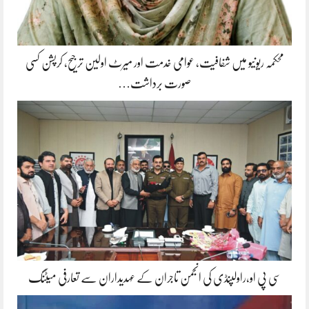
محکمہ ریونیو میں شفافیت، عوامی خدمت اور میرٹ اولین ترجیح، کرپشن کسی
صورت برداشت…
سی پی او،راولپنڈی کی انجمن تاجران کے عہدیداران سے تعارفی میٹنگ