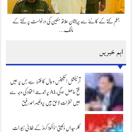
جہلم کتے کے کاٹنے سے پریشان علاقہ مکین کی درخواست پر کتے کے
مالک…
اہم خبریں
آرٹیفشل انٹلیجنس دجال کا فتنہ ہے جس پر ہمیں
فتح حاصل ہو گی،AI پر اندھے اعتماد کی وجہ سے
ہمیں خطرات لاحق ہیں پروفیسر احمد رفیق
کلرسیداں ڈکیتی‘ڈاکو1 کروڑ کے طلائی زیورات