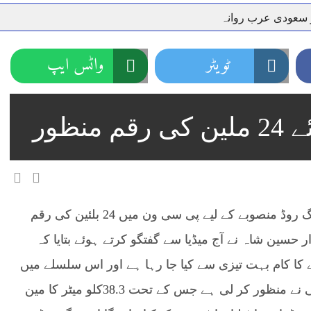
ر سعودی عرب روانہ
نہیں دے رہا، وفاقی وزیر توانائی اویس لغاری
جموں 6 تحریک شاد باد کا عبدالخطیب چودھری کی حمایت کا اعلان
ٹویٹر
واٹس ایپ
 شہری کو پیش ہونے کا حکم
چارسدہ کا بہادر سپوت وطن کی 
رسیداں
خلاف سخت ایکشن، 2 اے ایس آئی سمیت 12 اہلکاروں کو نوکری سے فارغ کردیا گیا۔
نظور
ر انداز متاثرین
اسسٹنٹ کمشنر کلرسیداں سیدہ زینب حسین
اتھ سپردِ خاک
راولپنڈی(نمائندہ پنڈی پوسٹ)پی ڈی ڈبلیو پی نے رنگ روڈ منصوبے کے لیے پی سی ون میں 24 بلئین کی رقم
حسین شاہ نے آج میڈیا سے گفتگو کرتے ہوئے بتایا کہ
ے کا کام بہت تیزی سے کیا جا رہا ہے اور اس سلسلے میں
پی سی ون کے لئے 24 ملین کی رقم پی ڈی ڈبلیو پی نے منظور کر لی ہے جس کے تحت 38.3کلو میٹر کا مین