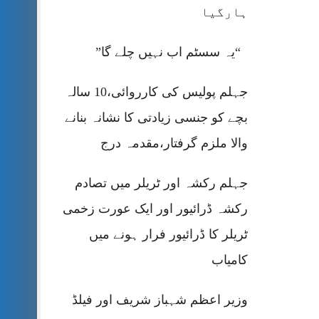
ہارگیا
“یہ سسٹم اب نہیں چلے گا”
جہلم پولیس کی کارروائی،10 سالہ
بچے کو جنسی زیادتی کا نشانہ بنانے
والا ملزم گرفتار،مقدمہ درج
جہلم رکشہ اور ٹریلر میں تصادم
رکشہ ڈرائیور اور ایک عورت زخمی
ٹریلر کا ڈرائیور فرار ہونے میں
کامیاب
وزیر اعظم شہباز شریف اور فیلڈ