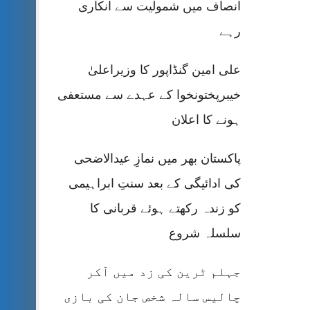
انصاف میں شمولیت سے انکاری
رہے
علی امین گنڈاپور کا وزیراعلیٰ
خیبرپختونخوا کے عہدے سے مستعفی
ہونے کا اعلان
پاکستان بھر میں نمازِ عیدالاضحی
کی ادائیگی کے بعد سنتِ ابراہیمی
کو زندہ رکھتے ہوئے قربانی کا
سلسلہ شروع
جہلم ٹرین کی زد میں آکر
چالیس سالہ شخص جان کی بازی