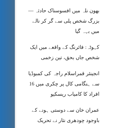
بھون نلہ میں افسوسناک حادثہ —
بزرگ شخص پلی سے گر کر نالے
میں بہہ گیا
کہوٹہ: فائرنگ کے واقعے میں ایک
شخص جاں بحق، تین زخمی
انجینئر قمراسلام راجہ کی کمبوڈیا
سے ہنگامی کال پر چکری میں 16
افراد کا کامیاب ریسکیو
عمران خان سے دوستی ہونے کے
باوجود چودھری نثار نے تحریک