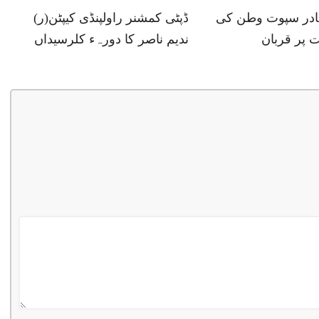
ہادر سپوت وطن کی
ڈپٹی کمشنر راولپنڈی کیپٹن(ر)
 پر قربان
ندیم ناصر کا دورہء کلرسیداں