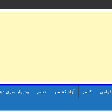
اقوامی
کالمز
آزاد کشمیر
تعلیم
پوٹھوار میری دھ