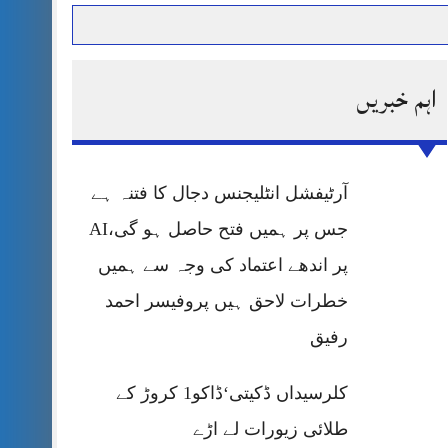
اہم خبریں
حرمت پر قربان
 کی پریس کانفرنس
آرٹیفشل انٹلیجنس دجال کا فتنہ ہے
جس پر ہمیں فتح حاصل ہو گی،AI
پر اندھے اعتماد کی وجہ سے ہمیں
خطرات لاحق ہیں پروفیسر احمد
رفیق
کلرسیداں ڈکیتی‘ڈاکو1 کروڑ کے
طلائی زیورات لے اڑے