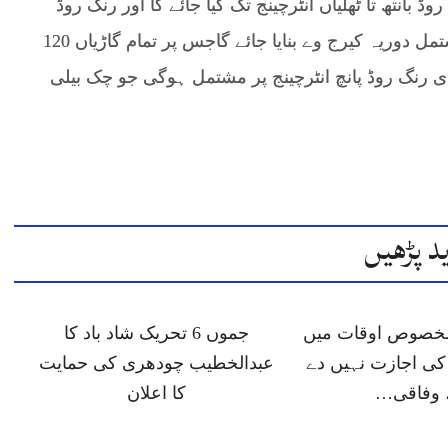
ئے گا اس منصوبے کا آغاز این 5 جی ٹی روڈ بانتھ تا ٹھلیاں انٹرچینج تک کیا جائے گا اور رنگ روڈ
منصوبہ موٹروے اسٹینڈرڈ کے مطابق 3+3 لینزپر مشتمل دوریہ کیرج وے بنایا جائے گاجس پر تمام گاڑیاں 120
نڈی رنگ روڈ پانچ انٹرچینج پر مشتمل ہوگی جو چک بیلی
د پڑھیں
 مخصوص اوقات میں
جموں 6 تحریک شاد باد کا
ی اجازت نہیں دے
عبدالخطیب چودھری کی حمایت
 وفاقی…
کا اعلان