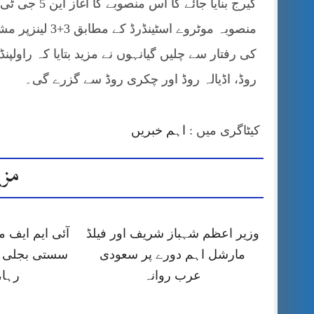
کیرج بنایا جا
کی رفتار سے چلیں گیانہوں نے مزید بتایا کہ راولپ
روڈ، اڈیالہ روڈ اور چکری روڈ سے گزرے گی۔
کیٹاگری میں :
اہم خبریں
مزی
وزیر اعظم شہباز شریف اور فیلڈ
آئی ایم ایف
مارشل اہم دورے پر سعودی
سستی بجلی ک
عرب روانہ
رہا،