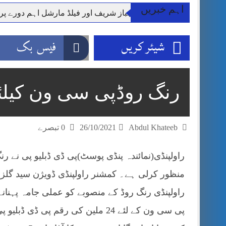
اہم خبریں
وزیر اعظم شہباز شریف اور فیلڈ مارشل اہم دورے پ
آئی ایم ایف مخصوص اوقات میں سستی بجلی کی اجازت 
شیئر کریں
فیس بک
قائداعظم نامی شہری کا شناختی کارڈ بلاک،عدالت کا
ڈپٹی کمشنر راولپنڈی کیپٹن(ر) ندیم ناصر کا دورہء کل
اسلام آباد میں غیرملکی وفود کی آمد کے موقع پر ڈیوٹی سے غائب پولیس اہلکاروں کی
رنگ روڈپی سی ون کیلئے 24 ملین کی رقم م
مون سون بارشیں، لینڈ سلائیڈنگ اور کوٹلی ستیاں کے نظ
شہید گر وپ کیپٹنعاصم طارق مکمل فوجی اعزاز کے س
Abdul Khateeb
26/10/2021
0 تبصرے
منظور کرلی ہے۔ کمشنر راولپنڈی ڈویژن سید گلزار 
راولپنڈی رنگ روڈ کے منصوبے کو عملی جامہ پہنان