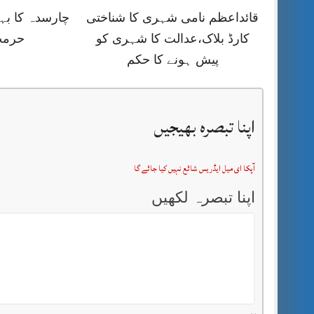
قائداعظم نامی شہری کا شناختی
چارسدہ کا ب
کارڈ بلاک،عدالت کا شہری کو
حرمت
پیش ہونے کا حکم
اپنا تبصرہ بھیجیں
آپکا ای میل ایڈریس شائع نہیں کیا جائے گا
اپنا تبصرہ لکھیں