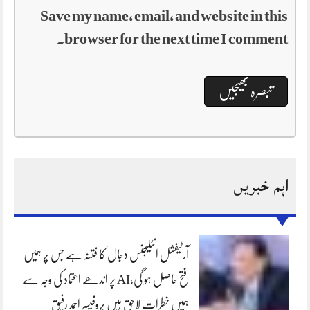
Save my name, email, and website in this
browser for the next time I comment.
اہم خبریں
آرٹیفشل انٹلیجنس دجال کا فتنہ ہے جس پر ہمیں
فتح حاصل ہو گی،AI پر اندھے اعتماد کی وجہ سے
ہمیں خطرات لاحق ہیں پروفیسر احمد رفیق