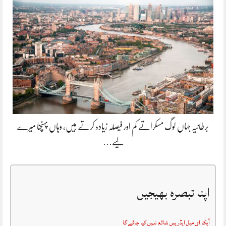
برطانیہ جہاں لوگ مسکراتے کم اور فیصلہ زیادہ کرتے ہیں، وہاں پہنچنا میرے
لیے…
اپنا تبصرہ بھیجیں
آپکا ای میل ایڈریس شائع نہیں کیا جائے گا