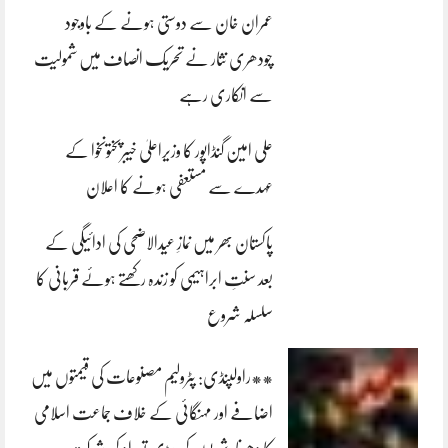
عمران خان سے دوستی ہونے کے باوجود
چودھری نثار نے تحریک انصاف میں شمولیت
سے انکاری رہے
علی امین گنڈاپور کا وزیراعلیٰ خیبرپختونخوا کے
عہدے سے مستعفی ہونے کا اعلان
پاکستان بھر میں نمازِ عیدالاضحی کی ادائیگی کے
بعد سنتِ ابراہیمی کو زندہ رکھتے ہوئے قربانی کا
سلسلہ شروع
**راولپنڈی: پٹرولیم مصنوعات کی قیمتوں میں
اضافے اور مہنگائی کے خلاف جماعت اسلامی