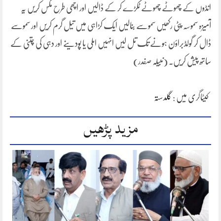
انڈوں کے چھوٹے چھوٹے ٹکڑے کر کے ڈالیں اور اچھی طرح مکس کریں یہ
آمیزہ سموسہ پٹی رکھیں سموسے بنالیں ایک کڑاہی میں تیل گرم کریں اور سموسے
ڈال کر گولڈبراؤن ہونے تک تل لیں انہیں املی یا پودینے اور دہی کی چتنی کے
ساتھ پیش کریں۔ (نبیلہ صفدر)
کیٹاگری میں :
گلدستہ
مزید پڑھیں