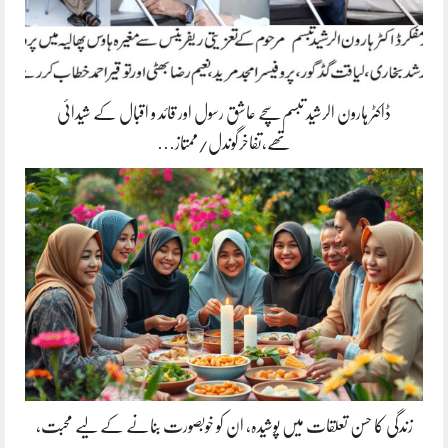
ڈاکٹر ہارون الرشید تبسم سچے عاشق رسول اور قائد و اقبال کے شیدائی
تھے،تفاخرگوندل/ممتاز…
زندگی کا حسن تعلقات میں پوشیدہ, ان کو خوبصورت بنانے کے لیے محبت،