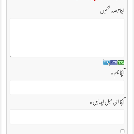
اپنا تبصرہ لکھیں
آپکا نام
*
آپکا ای میل ایڈریس
*