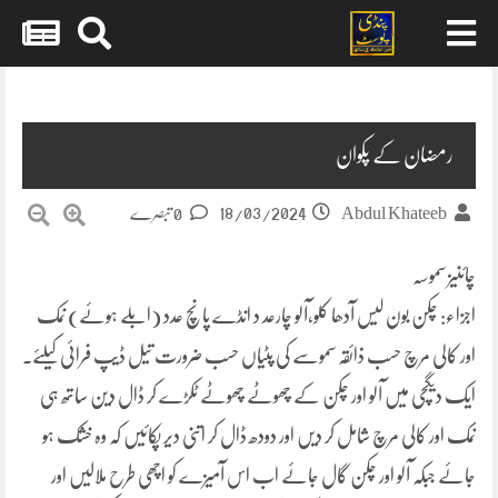
Skip
to
content
رمضان کے پکوان
18/03/2024
Abdul Khateeb
0 تبصرے
چائنیز سموسہ
اجزاء: چکن بون لیس آدھا کلو،آلو چارعد د انڈے پانچ عدد (ابلے ہوئے) نمک
اور کالی مرچ حسب ذائقہ سموسے کی پٹیاں حسب ضرورت تیل ڈیپ فرائی کیلئے۔
ایک دیگچی میں آلو اور چکن کے چھوٹے چھوٹے ٹکڑے کر ڈال دین ساتھ ہی
نمک اور کالی مرچ شامل کر دیں اور دودھ ڈال کر اتنی دیر پکائیں کہ وہ خشک ہو
جائے جبکہ آلو اور چکن گال جائے اب اس آمیزے کو اچھی طرح ملالیں اور