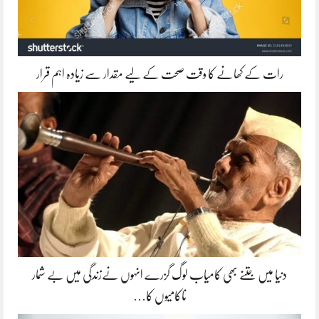
رات کے کھانے کا وقت صحت کے لیے مقدار سے زیادہ اہم قرار
دنیا میں جتنے بھی کامیاب لوگ گزرے انہوں نےزندگی میں بے شمار
ناکامیوں کا…