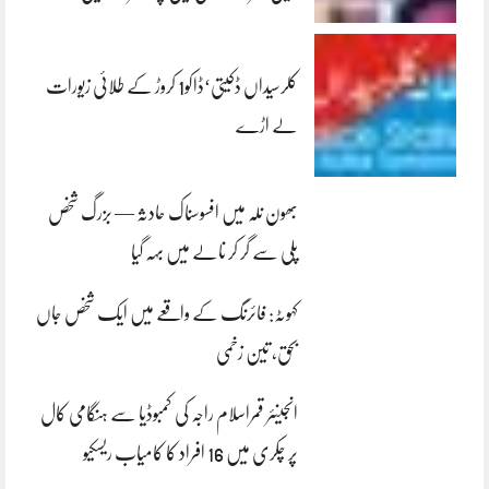
کلرسیداں ڈکیتی‘ڈاکو1 کروڑ کے طلائی زیورات
لے اڑے
بھون نلہ میں افسوسناک حادثہ — بزرگ شخص
پلی سے گر کر نالے میں بہہ گیا
کہوٹہ: فائرنگ کے واقعے میں ایک شخص جاں
بحق، تین زخمی
انجینئر قمراسلام راجہ کی کمبوڈیا سے ہنگامی کال
پر چکری میں 16 افراد کا کامیاب ریسکیو