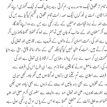
تمام تر مخلوق ایک دوسرے پر رحم کرتی ہے یہاں تک کہ ایک گھوڑی اپنے کھر
 شان رحمت پر غور کریں ایک حصہ رحمت تمام مخلوق پر تقسیم کیا گیا ہے جس کی
مت اللہ نے بروز قیامت مومنین کے لئے رکھی ہے جس سے وہ اپنے گناہگار
ر مسلمان اللہ کے عذاب کو جان لیں تو جہنم سے خود کو محفوظ سمجھنا چھوڑ دیں اگر
تعالیٰ ہے اللہ کی رحمت احسان کرنے والوں کے قریب ہے۔ قارئین اللہ تعالی کی
رتے ہیں رحمت کو مقید نہیں کیا گیا بلکہ محسن کے ساتھ ساتھ چلتی رہتی ہے دنیا
 نعمت بن کر سب سے بڑھ کر پروانہ رضا بن کر۔ ارشاد باری تعالیٰ ہے اللہ کی
اللہ کی رحمت حاصل ہونے کا یقین ہونا لازم ہے اسی طرح اس کی طرف سے
طرف سے اعلان ہے تم کتنے ہی برائیوں اور گناہوں میں گھر جاو۔ کبھی میری
سمندر کے قطروں سے بھی بڑھ جائیں اور ریت کے ذروں سے بھی زیادہ ہوں لیکن
 ابوہریرہ رضی اللہ تعالیٰ عنہ سے روایت ہے حضور نبی اکرم صلی اللہ علیہ
میں لکھا اور وہ اپنی ذات کے متعلق لکھنا ہے جو اس کے پاس عرش پر رکھی ہوئی ہے