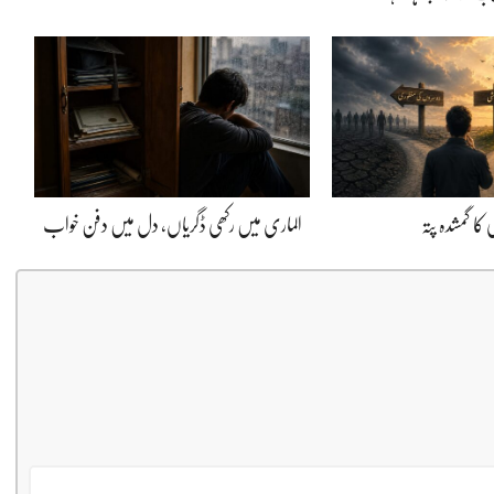
کا گمشدہ پتہ
الماری میں رکھی ڈگریاں، دل میں دفن خواب