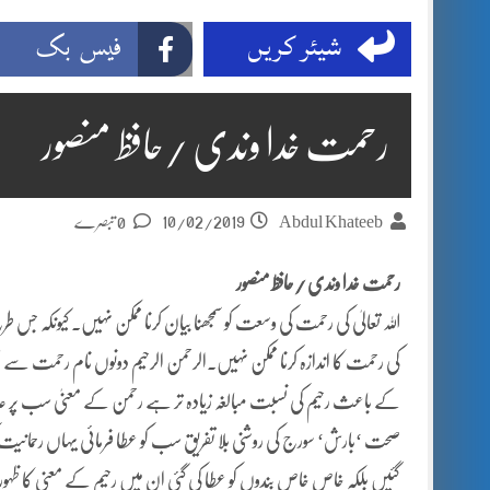
شیئر کریں
فیس بک
رحمت خدا وندی /حافظ منصور
10/02/2019
Abdul Khateeb
0 تبصرے
رحمت خدا وندی /حافظ منصور
اللہ تعالیٰ کی رحمت کی وسعت کو سمجھنا بیان کرنا ممکن نہیں۔ کیونکہ ج
کی رحمت کا اندازہ کرنا ممکن نہیں۔الرحمن الرحیم دونوں نام رحمت سے م
کے باعث رحیم کی نسبت مبالغہ زیادہ تر ہے رحمن کے معنیٰ سب پر عام 
صحت ‘بارش‘ سورج کی روشنی بلا تفریق سب کو عطا فرمائی یہاں رحما
گئیں بلکہ خاص خاص بندوں کو عطا کی گئی ان میں رحیم کے معنی کا ظ