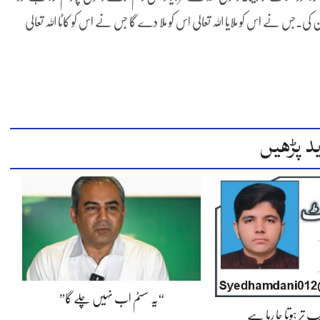
 کی۔جس نے اس کو ملایا اللہ تعالی اس کو ملا دے گا جس نے اس کو کاٹا اللہ تعالی
د پڑھیں
“یہ سسٹم اب نہیں چلے گا”
 تر ہوتا جا رہا ہے