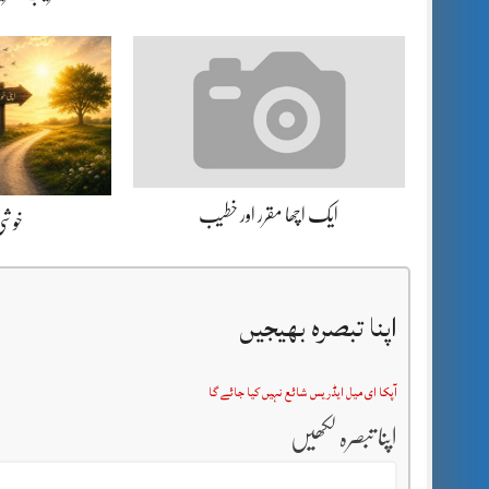
ایک اچھا مقرر اور خطیب
خوشی 
اپنا تبصرہ بھیجیں
آپکا ای میل ایڈریس شائع نہیں کیا جائے گا
اپنا تبصرہ لکھیں