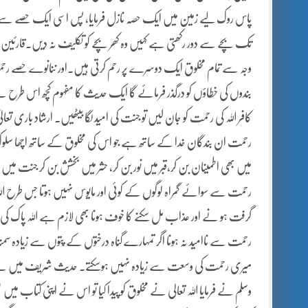
پاس روک لیے زمین میں ایک حصہ نازل فرمایا، پس اسی ایک حصے سے 
تک بچے سے دور رکھتی ہے کہیں وہ کھر بچے کو تکلیف نہ دیں۔قارئین ذرا
وجہ سے تمام مخلوق ایک دوسرے پر رحم کرتی ہیں۔اور ننانوے حصے رح
بندوں کی خطاؤں کو درگذر فرمائے گا ایک حدیث کا مفہوم کچھ اس طرح ہے اگ
کافر اللہ کی رحمت کو جان لیں تو جنت کی امید لگا بیٹھیں۔ ارشاد باری 
رحمت ان بندگان خدا کے ساتھ ہے جو اس کی مخلوق کے ساتھ اچھا سلوک ک
میں بھی اطمینان بن کر،قبر میں نور بن کر، حشر میں بخشش بن کر جنت میں
رحمت سے سوائے گمراہ لوگوں کے کوئی اور مایوس نہیں ہوتا جس طرح 
گرفت ہو نے اور عذاب مل سکنے کا خوف ہونا بھی لازم ہے اللہ پاک کی 
رحمت سے ناامید نہ ہونا اگر تمہارے گناہ درختوں کے پتوں سے زیادہ 
میری رحمت کی وسعت سے زیادہ نہیں ہوسکتے۔ حدیث شریف میں ہے حضرت
وسلم نے فرمایا اللہ تعالی نے مخلوق کو پیدا کیا تو اس نے اپنی کتاب 