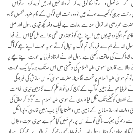
لئے کھول دے تو اسکا کوئی بند کرنے والا نہیں اور جس کو بند کردے تو اس
رحمت ہر چیز کو گھیرے ہوئے ہیں تو وہ رحمت ان لوگوں کے نام ضرور لکھوں گا جو
حضرت عمر رضی اللہ تعالیٰ عنہ سے روایت ہے ایک دفعہ کچھ قیدی رسول اللہ صلی
ہ گم ہوگیا وہ قیدیوں میں اپنے بچے کو ڈھونڈ رہی تھی جو اسے مل گیا اس نے فورا
کر رسول اللہ نے ہم سے فرمایا کیا تم لوگ یہ خیال کرتے ہو یہ عورت اپنے بچے کو آگ
سا کرنے کی طاقت رکھتی ہے رسول اللہ نے ارشاد فرمایا یہ عورت ا پنے بچے پر
 والا ہے قارون ‘موسی علیہ السلام کی دشمنی میں اس حد تک بڑھ گیا ایک عورت
تم موسیٰ علیہ السلام پر تہمت لگا دینا۔حضرت موسیؑ کو اس سازش کی خبر ہوگی
 نے فرمایا ہم نے زمین کو آپ کے تابع کر دیا تو جو حکم کرے گا زمین تیری اطاعت
قارون کو گھٹنے تک نگل لیا قارون نے موسی علیہ السلام سے گڑگڑا کر معافی کی
نی دولت اور سازوسامان کے زمین میں دھنستا چلا گیا جب زمین قارون کو پورا نگل
سے رحم کی بھیک مانگی تو نے اس پر رحم نہیں کیا قسم ہے میری عزت و جلال
کرتا اور معاف کر دیتا۔ رسول اللہ نے فرمایا رحمن رحم کرنے والوں پر رحم کرتا ہے اور