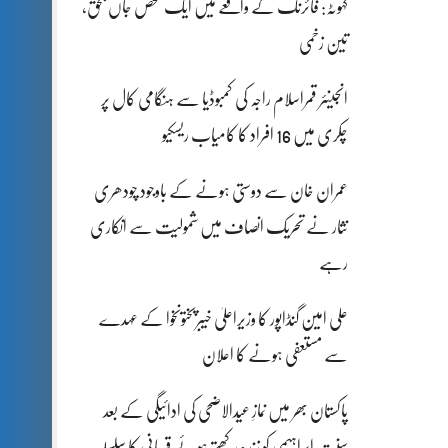
کہوٹہ: فائرنگ کے واقعے میں ایک شخص جاں بحق،
تین زخمی
انجینئر قمراسلام راجہ کی کمبوڈیا سے ہنگامی کال پر
چکری میں 16 افراد کا کامیاب ریسکیو
عمران خان سے دوستی ہونے کے باوجود چودھری
نثار نے تحریک انصاف میں شمولیت سے انکاری
رہے
علی امین گنڈاپور کا وزیراعلیٰ خیبرپختونخوا کے عہدے
سے مستعفی ہونے کا اعلان
پاکستان بھر میں نمازِ عیدالاضحی کی ادائیگی کے بعد
سنتِ ابراہیمی کو زندہ رکھتے ہوئے قربانی کا سلسلہ