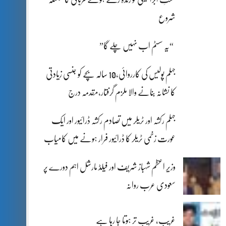
شروع
“یہ سسٹم اب نہیں چلے گا”
جہلم پولیس کی کارروائی،10 سالہ بچے کو جنسی زیادتی
کا نشانہ بنانے والا ملزم گرفتار،مقدمہ درج
جہلم رکشہ اور ٹریلر میں تصادم رکشہ ڈرائیور اور ایک
عورت زخمی ٹریلر کا ڈرائیور فرار ہونے میں کامیاب
وزیر اعظم شہباز شریف اور فیلڈ مارشل اہم دورے پر
سعودی عرب روانہ
غریب، غریب تر ہوتا جا رہا ہے