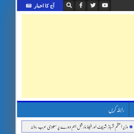
آج کا اخبار
رابطہ کریں
م شہباز شریف اور فیلڈ مارشل اہم دورے پر سعودی عرب روانہ
آئی ایم ایف مخصوص اوقا