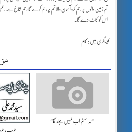
تم زمین والوں پر رحم کرو آسمان والا تم پر رحم کرے گا رحم شاخ ہے رحمن
اس کو کاٹ دے گا۔
کیٹاگری میں :
کالم
مزی
“یہ سسٹم اب نہیں چلے گا”
غریب، غریب