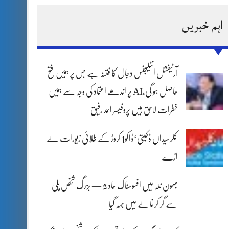
اہم خبریں
آرٹیفشل انٹلیجنس دجال کا فتنہ ہے جس پر ہمیں فتح
حاصل ہو گی،AI پر اندھے اعتماد کی وجہ سے ہمیں
خطرات لاحق ہیں پروفیسر احمد رفیق
کلرسیداں ڈکیتی‘ڈاکو1 کروڑ کے طلائی زیورات لے
اڑے
بھون نلہ میں افسوسناک حادثہ — بزرگ شخص پلی
سے گر کر نالے میں بہہ گیا