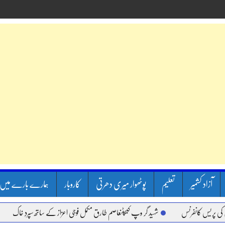
آزاد کشمیر
تعلیم
پوٹھوار میری دھرتی
کاروبار
ہمارے بارے میں
نفرنس
شہید گر وپ کیپٹنعاصم طارق مکمل فوجی اعزاز کے ساتھ سپردِ خاک
وزیر اعظ