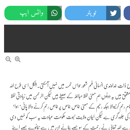
ٹویٹر
واٹس ایپ
س طرح ذات خداوندی انسانی فہم شعور حواس خمسہ میں نہیں آسکتی۔بلکل اسی طرح اللہ
شتق ہیں یہ دونوں ہم معنی لفظ مبالغہ کے صیغے ہیں لیکن الرحمن میں زیادتی لفظ
رحم کرنیوالا جبکہ رحیم کے معنی خاص خاص پر خاص رحم کرنے والا پانی‘ ہوا‘
نیت کی جلوہ گری ہے لیکن ایمان ولایت نبوت حکومت عبادت یہ سب کو نہیں دی
ہور ہے اللہ تعالی نے رحمت کے سو حصے بنائے ان میں سے ننانوے حصے اپنے