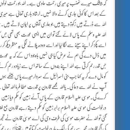
کہ بیشک میرے غضب پر میری رحمت حاوی ہے۔ اللہ جو رحمت لوگوں کے 
کے بعد اس کا کوئی جاری کرنے والا نہیں۔ارشاد باری تعالیٰ ہے میری 
اللہ سے ڈرتے ہیں زکوۃ دیتے ہیں جو ہماری آیتوں پر ایمان لاتے ہیں۔
اللہ علیہ وسلم کے پاس لائے گئے تو ان میں ایسی عورت بھی تھی جس کابچ
اسے پکڑ کر اپنے سینے سے لگا لیا اور اسے دودھ پلانے لگی یہ منظر دیکھ 
میں ڈال دے گی ہم نے عرض کیا جی نہیں باوجود اس کے کہ یہ عورت ای
جس قدر رحم کرتی ہے اللہ اپنے بندوں کے ساتھ اس سے زیادہ رحم کرنے
کو مال دے کر یہ کہا جب بنی اسرائیل کے سردار میرے پاس بیٹھے ہوں تو 
آپ نے اللہ سے دعا کی۔ یااللہ مجھے قارون پر قدرت عطا فرما اللہ تعالی
کرے گی۔موسی علیہ السلام قارون کے پاس آئے زمین کو حکم دیا زمین نے 
درخواست کی موسیٰ علیہ السلام برابر زمین کو حکم دیتے رہے قارون بمع اپ
گئی تو اللہ نے حضرت موسیٰ کی طرف وحی کی اے موسیٰ قارون نے تجھ 
کی اگر قارون مجھ سے رحم کی ایک بار درخواست کرتا تو میں یقیناًاس پر رحم 