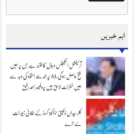
اہم خبریں
آرٹیفشل انٹلیجنس دجال کا فتنہ ہے جس پر ہمیں
فتح حاصل ہو گی،AI پر اندھے اعتماد کی وجہ سے
ہمیں خطرات لاحق ہیں پروفیسر احمد رفیق
کلرسیداں ڈکیتی‘ڈاکو1 کروڑ کے طلائی زیورات
لے اڑے