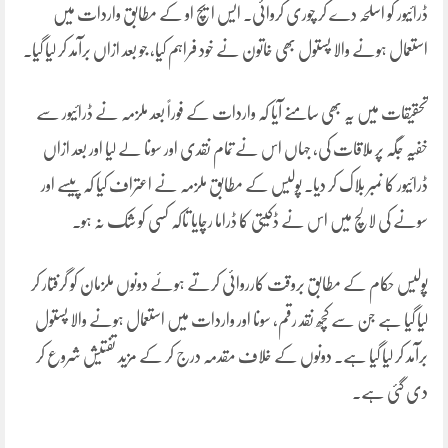
ڈرائیور کو اسلحہ دے کر چوری کروائی۔ ایس ایچ او کے مطابق واردات میں
استعمال ہونے والا پستول بھی خاتون نے خود فراہم کیا، جو بعد ازاں برآمد کر لیا گیا۔
تحقیقات میں یہ بھی سامنے آیا کہ واردات کے فوراً بعد ملزمہ نے ڈرائیور سے
خفیہ جگہ پر ملاقات کی، جہاں اس نے تمام نقدی اور سونا لے لیا اور بعد ازاں
ڈرائیور کا نمبر بلاک کر دیا۔ پولیس کے مطابق ملزمہ نے اعتراف کیا کہ پیسے اور
سونے کی لالچ میں اس نے ڈکیتی کا ڈراما رچایا تاکہ کسی کو شک نہ ہو۔
پولیس حکام کے مطابق بروقت کارروائی کرتے ہوئے دونوں ملزمان کو گرفتار کر
لیا گیا ہے جن سے کچھ نقد رقم، سونا اور واردات میں استعمال ہونے والا پستول
برآمد کر لیا گیا ہے۔ دونوں کے خلاف مقدمہ درج کر کے مزید تفتیش شروع کر
دی گئی ہے۔