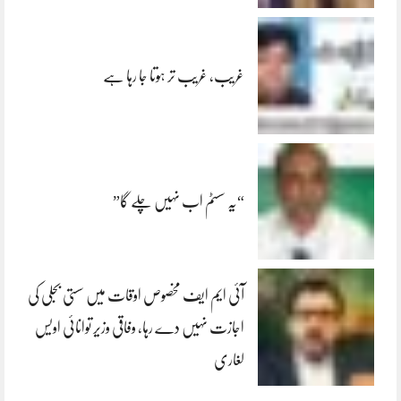
غریب، غریب تر ہوتا جا رہا ہے
“یہ سسٹم اب نہیں چلے گا”
آئی ایم ایف مخصوص اوقات میں سستی بجلی کی
اجازت نہیں دے رہا، وفاقی وزیر توانائی اویس
لغاری