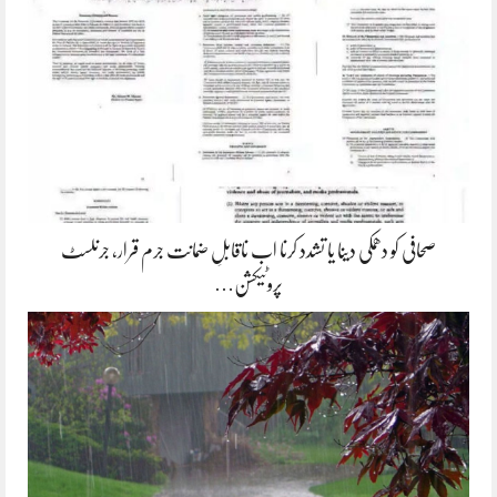
صحافی کو دھمکی دینا یا تشدد کرنا اب ناقابلِ ضمانت جرم قرار، جرنلسٹ
پروٹیکشن…