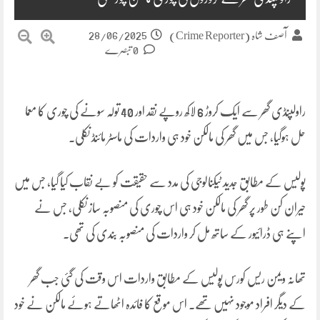
28/06/2025
آصف شاہ (Crime Reporter)
0 تبصرے
راولپنڈی گھر سے ایک کروڑ 6 لاکھ روپے نقد اور 40 تولہ سونے کی چوری کا معما
حل ہوگیا، جس میں گھر کی مالکن خود ہی واردات کی ماسٹر مائنڈ نکلی۔
پولیس کے مطابق جدید ٹیکنالوجی کی مدد سے حقیقت کو بے نقاب کیا گیا، جس میں
حیران کن طور پر گھر کی مالکن خود ہی اس چوری کی منصوبہ ساز نکلی، جس نے
اپنے ہی ڈرائیور کے ساتھ مل کر واردات کی منصوبہ بندی کی تھی۔
تھانہ ویمن ریس کورس پولیس کے مطابق واردات اس وقت کی گئی جب گھر
کے دیگر افراد موجود نہیں تھے۔ اس موقع کا فائدہ اٹھاتے ہوئے مالکن نے خود