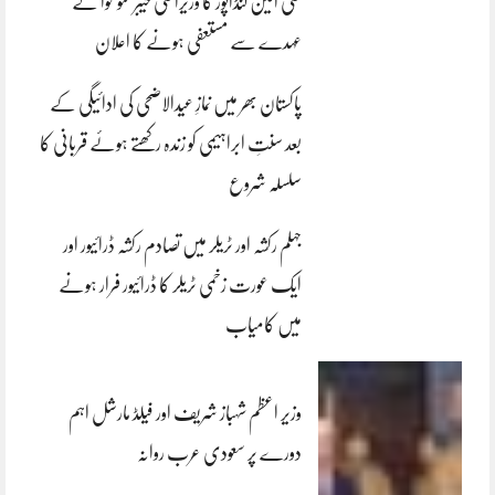
علی امین گنڈاپور کا وزیراعلیٰ خیبرپختونخوا کے
عہدے سے مستعفی ہونے کا اعلان
پاکستان بھر میں نمازِ عیدالاضحی کی ادائیگی کے
بعد سنتِ ابراہیمی کو زندہ رکھتے ہوئے قربانی کا
سلسلہ شروع
جہلم رکشہ اور ٹریلر میں تصادم رکشہ ڈرائیور اور
ایک عورت زخمی ٹریلر کا ڈرائیور فرار ہونے
میں کامیاب
وزیر اعظم شہباز شریف اور فیلڈ مارشل اہم
دورے پر سعودی عرب روانہ