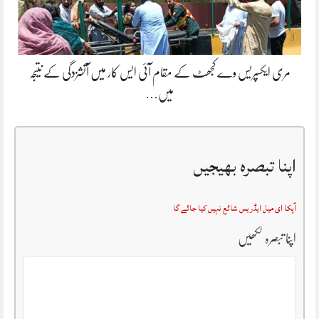
مری ایکسپریس وے کجھٹ کے مقام آئی ایس کار میں آتشزدگی کے نتیجہ
میں…
اپنا تبصرہ بھیجیں
آپکا ای میل ایڈریس شائع نہیں کیا جائے گا
اپنا تبصرہ لکھیں