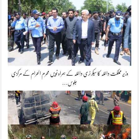
وزیر مملکت داخلہ کا سیکرٹری داخلہ کے ہمراہ نویں محرم الحرام کے مرکزی
جلوس…