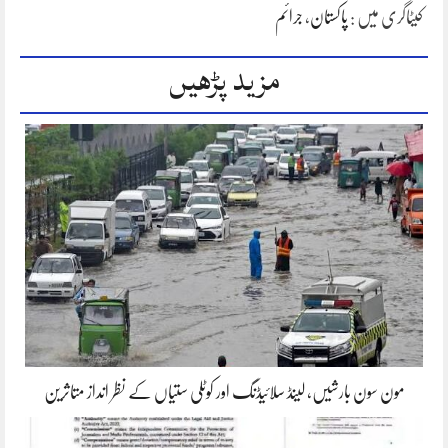
کیٹاگری میں :
پاکستان
،
جرائم
مزید پڑھیں
مون سون بارشیں، لینڈ سلائیڈنگ اور کوٹلی ستیاں کے نظر انداز متاثرین