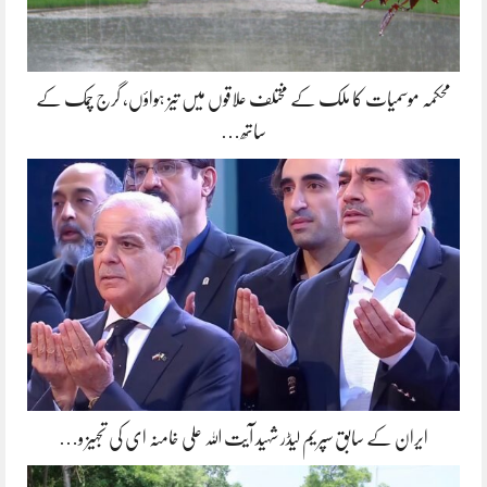
محکمہ موسمیات کا ملک کے مختلف علاقوں میں تیز ہواؤں، گرج چمک کے
ساتھ…
ایران کے سابق سپریم لیڈر شہید آیت اللہ علی خامنہ ای کی تجہیز و…