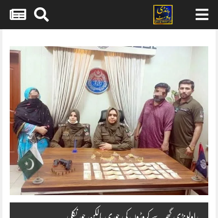
Skip
to
content
راولپنڈی گھر سے کروڑوں کی چوری مالکن چور نکلی