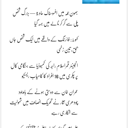
بھون نلہ میں افسوسناک حادثہ — بزرگ شخص
پلی سے گر کر نالے میں بہہ گیا
کہوٹہ: فائرنگ کے واقعے میں ایک شخص جاں
بحق، تین زخمی
انجینئر قمراسلام راجہ کی کمبوڈیا سے ہنگامی کال
پر چکری میں 16 افراد کا کامیاب ریسکیو
عمران خان سے دوستی ہونے کے باوجود
چودھری نثار نے تحریک انصاف میں شمولیت
سے انکاری رہے