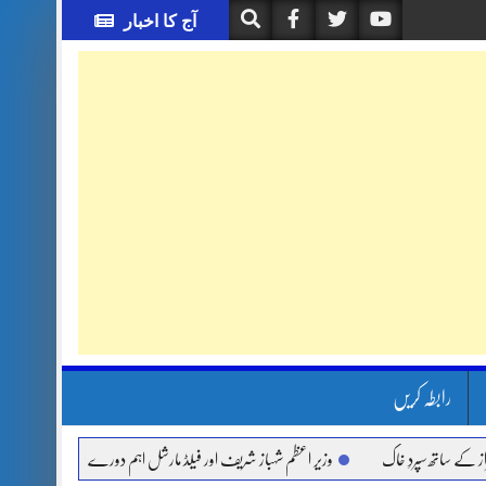
آج کا اخبار
رابطہ کریں
تھ سپردِ خاک
وزیر اعظم شہباز شریف اور فیلڈ مارشل اہم دورے پر سعودی عرب روانہ