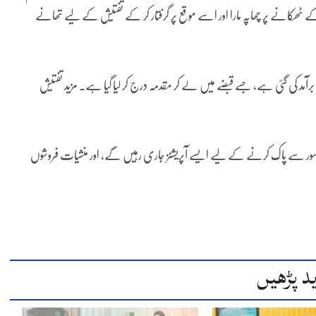
ٹھکانے پر چھاپہ مارا اور اسے موقع پر گرفتار کر کے تفتیش کے لیے تھانے
د کی گئی ہے، جسے قبضے میں لے کر مقدمہ درج کر لیا گیا ہے۔ مزید تفتیش
سور سے پاک کرنے کے لیے ایسے آپریشنز جاری رہیں گے، اور منشیات فروشوں
د پڑھیں