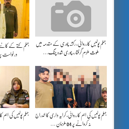
جہلم پولیس کارروائی، رکشہ چوری کے مقدمہ میں
جہلم کتے کے کاٹنے
ملوث ملزم گرفتار، چوری شدہ چنگ…
درخواست پ
جہلم پولیس کی اہم کارروائی، کرایہ داری کا اندراج
جہلم پولیس کی اہم کاروائی، 16 سالہ 
نہ کروانے پر 04 ملزمان …