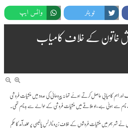
ٹویٹر
واٹس ایپ
روش خاتون کے خلاف کامیاب
ور اہم کامیابی حاصل کرتے ہوئے تھانہ پیروھائی کی حدود میں منشیات فروشی
 کے نام سے ہوئی ہے، جو علاقے میں منشیات فروشی کے حوالے سے بدنام تھی۔
ں نے شہر بھر میں منشیات فروشوں کے خلاف زیرو ٹالرنس پالیسی پر عملدرآمد کا حکم