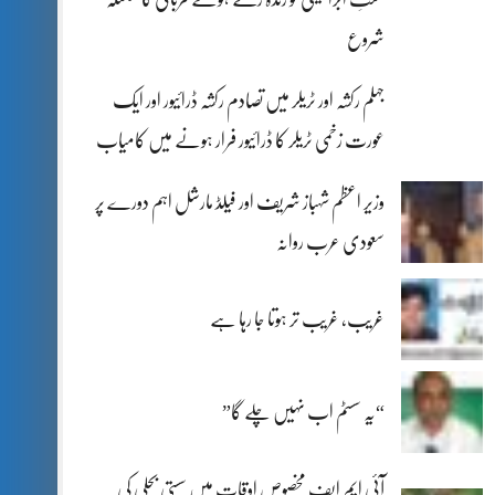
شروع
جہلم رکشہ اور ٹریلر میں تصادم رکشہ ڈرائیور اور ایک
عورت زخمی ٹریلر کا ڈرائیور فرار ہونے میں کامیاب
وزیر اعظم شہباز شریف اور فیلڈ مارشل اہم دورے پر
سعودی عرب روانہ
غریب، غریب تر ہوتا جا رہا ہے
“یہ سسٹم اب نہیں چلے گا”
آئی ایم ایف مخصوص اوقات میں سستی بجلی کی