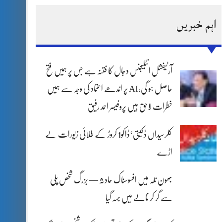
اہم خبریں
آرٹیفشل انٹلیجنس دجال کا فتنہ ہے جس پر ہمیں فتح
حاصل ہو گی،AI پر اندھے اعتماد کی وجہ سے ہمیں
خطرات لاحق ہیں پروفیسر احمد رفیق
کلرسیداں ڈکیتی‘ڈاکو1 کروڑ کے طلائی زیورات لے
اڑے
بھون نلہ میں افسوسناک حادثہ — بزرگ شخص پلی
سے گر کر نالے میں بہہ گیا