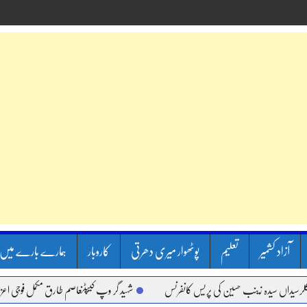
آزاد کشمیر
تعلیم
پوٹھوار میری دھرتی
کاروبار
ہمارے بارے میں
ں سیدہ زینب حسین کی پریس کانفرنس
شہید گر وپ کیپٹنعاصم طارق مکمل فوجی اعزاز کے سا