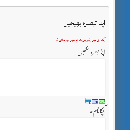
اپنا تبصرہ بھیجیں
آپکا ای میل ایڈریس شائع نہیں کیا جائے گا
اپنا تبصرہ لکھیں
آپکا نام
*