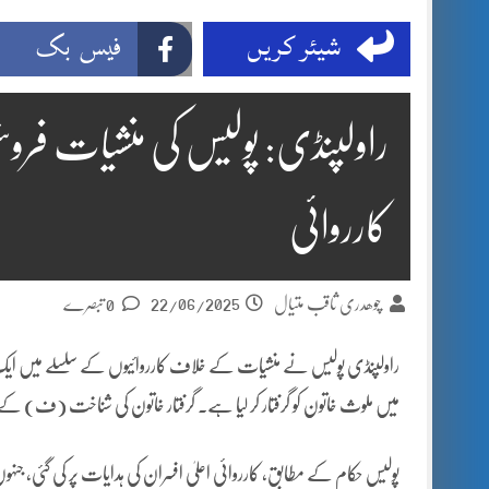
شیئر کریں
فیس بک
راولپنڈی: پولیس کی منشیات ف
کارروائی
22/06/2025
چوھدری ثاقب متیال
0 تبصرے
راولپنڈی پولیس نے منشیات کے خلاف کارروائیوں کے سلسلے میں ایک ا
میں ملوث خاتون کو گرفتار کر لیا ہے۔ گرفتار خاتون کی شناخت (ف)
پولیس حکام کے مطابق، کارروائی اعلیٰ افسران کی ہدایات پر کی گئی، جنہو