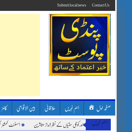
Skip
Submit local news
Contact Us
to
content
صفحہ اول
اہم خبریں
علاقائی
بین الاقوامی
کالمز
اہم خبریں
ن بارشیں، لینڈ سلائیڈنگ اور کوٹلی ستیاں کے نظر انداز متاثرین
اسسٹنٹ کمشنر کلرسیدا