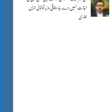
اجازت نہیں دے رہا، وفاقی وزیر توانائی اویس
لغاری