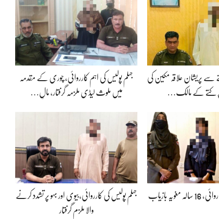
 سے پریشان علاقہ مکین کی
جہلم پولیس کی اہم کارروائی، چوری کے مقدمہ
ر کتے کے مالک…
میں ملوث لیڈی ملزمہ گرفتار، مالِ…
مغویہ بازیاب
جہلم پولیس کی کارروائی،بیوی اور بہو پر تشدد کرنے
والا ملزم گرفتار