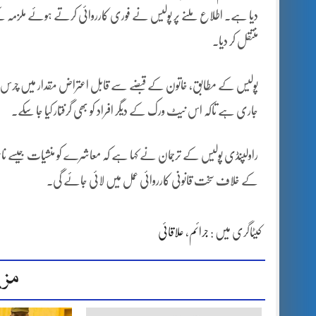
دیا ہے۔ اطلاع ملنے پر پولیس نے فوری کارروائی کرتے ہوئے ملزمہ کے 
منتقل کر دیا۔
پولیس کے مطابق، خاتون کے قبضے سے قابل اعتراض مقدار میں چرس برآم
جاری ہے تاکہ اس نیٹ ورک کے دیگر افراد کو بھی گرفتار کیا جا سکے۔
راولپنڈی پولیس کے ترجمان نے کہا ہے کہ معاشرے کو منشیات جیسے نا
کے خلاف سخت قانونی کارروائی عمل میں لائی جائے گی۔
کیٹاگری میں :
جرائم
،
علاقائی
مزی