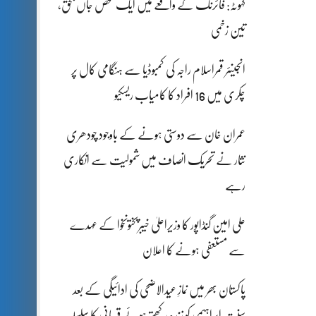
کہوٹہ: فائرنگ کے واقعے میں ایک شخص جاں بحق،
تین زخمی
انجینئر قمراسلام راجہ کی کمبوڈیا سے ہنگامی کال پر
چکری میں 16 افراد کا کامیاب ریسکیو
عمران خان سے دوستی ہونے کے باوجود چودھری
نثار نے تحریک انصاف میں شمولیت سے انکاری
رہے
علی امین گنڈاپور کا وزیراعلیٰ خیبرپختونخوا کے عہدے
سے مستعفی ہونے کا اعلان
پاکستان بھر میں نمازِ عیدالاضحی کی ادائیگی کے بعد
سنتِ ابراہیمی کو زندہ رکھتے ہوئے قربانی کا سلسلہ