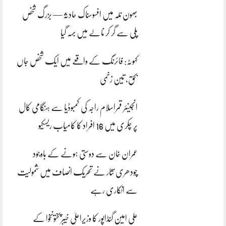
بھون نلہ میں افسوسناک حادثہ — بزرگ شخص
پلی سے گر کر نالے میں بہہ گیا
کہوٹہ: فائرنگ کے واقعے میں ایک شخص جاں
بحق، تین زخمی
انجینئر قمراسلام راجہ کی کمبوڈیا سے ہنگامی کال
پر چکری میں 16 افراد کا کامیاب ریسکیو
عمران خان سے دوستی ہونے کے باوجود
چودھری نثار نے تحریک انصاف میں شمولیت
سے انکاری رہے
علی امین گنڈاپور کا وزیراعلیٰ خیبرپختونخوا کے