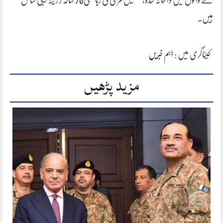
نے والوں میں ڈاکخانہ کنڈہ، تحصیل مری کی رہا ئشی70 سالہ ز ر ینہ بیبی شامل
ہیں۔
کیٹاگری میں :
اہم خبریں
مزید پڑھیں