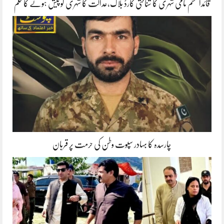
قائداعظم نامی شہری کا شناختی کارڈ بلاک،عدالت کا شہری کو پیش ہونے کا حکم
چارسدہ کا بہادر سپوت وطن کی حرمت پر قربان