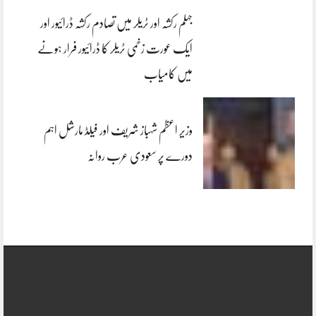
جہلم رکشہ اور ٹریلر میں تصادم رکشہ ڈرائیور اور
ایک عورت زخمی ٹریلر کا ڈرائیور فرار ہونے
میں کامیاب
وزیر اعظم شہباز شریف اور فیلڈ مارشل اہم
دورے پر سعودی عرب روانہ