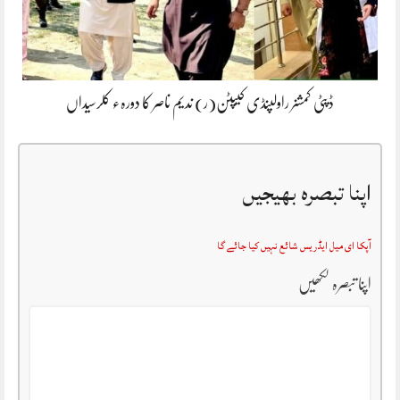
ڈپٹی کمشنر راولپنڈی کیپٹن(ر) ندیم ناصر کا دورہء کلرسیداں
اپنا تبصرہ بھیجیں
آپکا ای میل ایڈریس شائع نہیں کیا جائے گا
اپنا تبصرہ لکھیں