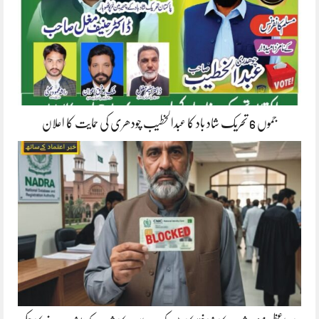
جموں 6 تحریک شاد باد کا عبدالخطیب چودھری کی حمایت کا اعلان