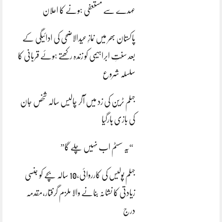
عہدے سے مستعفی ہونے کا اعلان
پاکستان بھر میں نمازِ عیدالاضحی کی ادائیگی کے
بعد سنتِ ابراہیمی کو زندہ رکھتے ہوئے قربانی کا
سلسلہ شروع
جہلم ٹرین کی زد میں آکر چالیس سالہ شخص جان
کی بازی ہارگیا
“یہ سسٹم اب نہیں چلے گا”
جہلم پولیس کی کارروائی،10 سالہ بچے کو جنسی
زیادتی کا نشانہ بنانے والا ملزم گرفتار،مقدمہ
درج