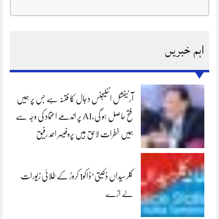
اہم خبریں
آرٹیفشل انٹلیجنس دجال کا فتنہ ہے جس پر ہمیں
فتح حاصل ہو گی،AI پر اندھے اعتماد کی وجہ سے
ہمیں خطرات لاحق ہیں پروفیسر احمد رفیق
کلرسیداں ڈکیتی‘ڈاکو1 کروڑ کے طلائی زیورات
لے اڑے