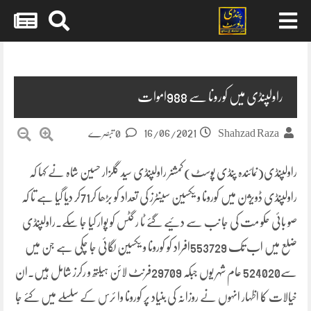
Skip
to
content
راولپنڈی میں کورونا سے 988اموات
16/06/2021
Shahzad Raza
0 تبصرے
راولپنڈی(نمائندہ پنڈی پوسٹ)کمشنر راولپنڈی سید گلزار حسین شاہ نے کہا کہ
راولپنڈی ڈویژن میں کورونا و یکسین سینٹرز کی تعداد کو بڑھا کر71کر دیا گیا ہے تا کہ
صو بائی حکو مت کی جا نب سے دئیے گئے ٹا ر گٹس کو پوار کیا جا سکے۔راولپنڈی
ضلع میں اب تک 553729افراد کو کورونا و یکسین لگائی جا چکی ہے جن میں
سے524020 عام شہر یوں جبکہ 29709فرنٹ لائن ہیلتھ و رکرز شامل ہیں۔ان
خیالات کا اظہار انہوں نے روزانہ کی بنیاد پر کورونا وا ئرس کے سلسلے میں کئے جا