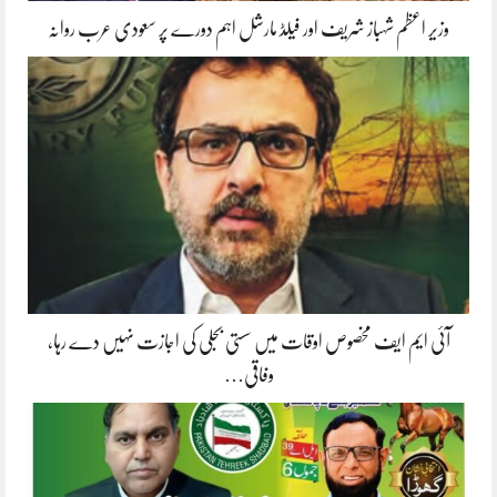
وزیر اعظم شہباز شریف اور فیلڈ مارشل اہم دورے پر سعودی عرب روانہ
آئی ایم ایف مخصوص اوقات میں سستی بجلی کی اجازت نہیں دے رہا،
وفاقی…