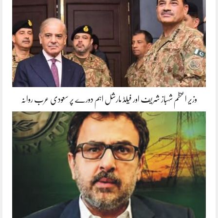
وزیر اعظم شہباز شریف اور فیلڈ مارشل اہم دورے پر سعودی عرب روانہ