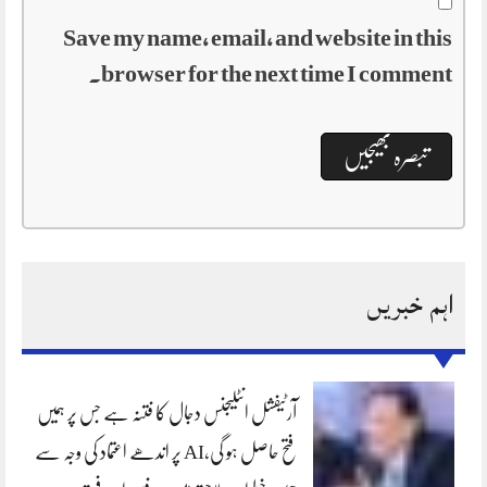
Save my name, email, and website in this
browser for the next time I comment.
اہم خبریں
آرٹیفشل انٹلیجنس دجال کا فتنہ ہے جس پر ہمیں
فتح حاصل ہو گی،AI پر اندھے اعتماد کی وجہ سے