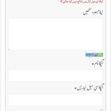
آپکا ای میل ایڈریس شائع نہیں کیا جائے گا
اپنا تبصرہ لکھیں
آپکا نام
*
آپکا ای میل ایڈریس
*