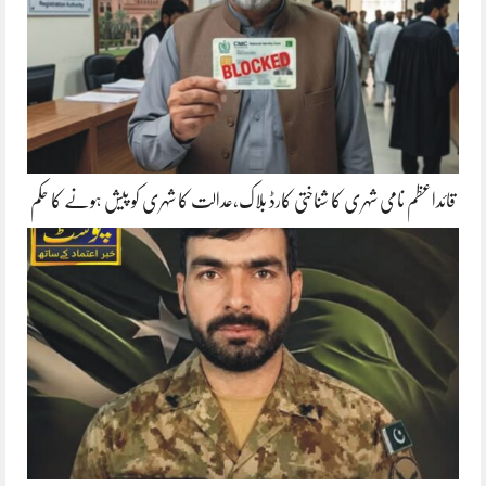
قائداعظم نامی شہری کا شناختی کارڈ بلاک،عدالت کا شہری کو پیش ہونے کا حکم