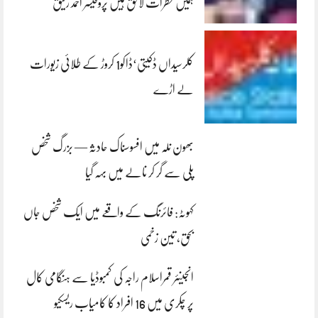
ہمیں خطرات لاحق ہیں پروفیسر احمد رفیق
کلرسیداں ڈکیتی‘ڈاکو1 کروڑ کے طلائی زیورات
لے اڑے
بھون نلہ میں افسوسناک حادثہ — بزرگ شخص
پلی سے گر کر نالے میں بہہ گیا
کہوٹہ: فائرنگ کے واقعے میں ایک شخص جاں
بحق، تین زخمی
انجینئر قمراسلام راجہ کی کمبوڈیا سے ہنگامی کال
پر چکری میں 16 افراد کا کامیاب ریسکیو