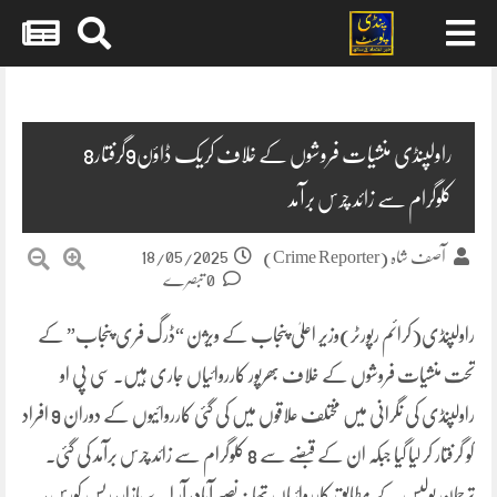
Skip
to
content
راولپنڈی منشیات فروشوں کے خلاف کریک ڈاؤن9گرفتار8
کلوگرام سے زائد چرس برآمد
18/05/2025
آصف شاہ (Crime Reporter)
0 تبصرے
راولپنڈی(کرائم رپورٹر)وزیر اعلیٰ پنجاب کے ویژن “ڈرگ فری پنجاب” کے
تحت منشیات فروشوں کے خلاف بھرپور کارروائیاں جاری ہیں۔ سی پی او
راولپنڈی کی نگرانی میں مختلف علاقوں میں کی گئی کارروائیوں کے دوران 9 افراد
کو گرفتار کر لیا گیا جبکہ ان کے قبضے سے 8 کلوگرام سے زائد چرس برآمد کی گئی۔
ترجمان پولیس کے مطابق کارروائیاں تھانہ نصیر آباد، آر اے بازار، ریس کورس،