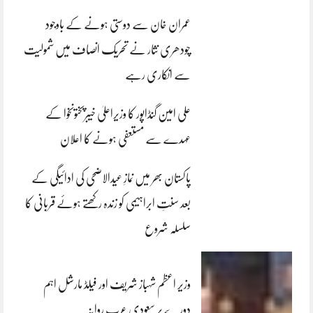
عمران خان سے دوستی ہونے کے باوجود
چودھری نثار نے تحریک انصاف میں شمولیت
سے انکاری رہے
علی امین گنڈاپور کا وزیراعلیٰ خیبرپختونخوا کے
عہدے سے مستعفی ہونے کا اعلان
پاکستان بھر میں نمازِ عیدالاضحی کی ادائیگی کے
بعد سنتِ ابراہیمی کو زندہ رکھتے ہوئے قربانی کا
سلسلہ شروع
وزیر اعظم شہباز شریف اور فیلڈ مارشل اہم
دورے پر سعودی عرب روانہ