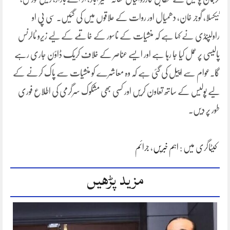
ٹیکسلا، گوجر خان، دھمیال اور روات کے علاقوں میں کی گئیں۔ سی پی او
راولپنڈی نے کہا ہے کہ منشیات کے ناسور کے خاتمے کے لیے زیرو ٹالرنس
پالیسی پر عمل کیا جا رہا ہے اور ایسے عناصر کے خلاف کریک ڈاؤن جاری رہے
گا۔عوام سے اپیل کی گئی ہے کہ وہ معاشرے کو منشیات سے پاک کرنے کے
لیے پولیس کے ساتھ تعاون کریں اور کسی بھی مشکوک سرگرمی کی اطلاع فوری
طور پر دیں۔
کیٹاگری میں :
اہم خبریں
،
جرائم
مزید پڑھیں