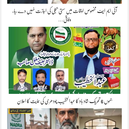
آئی ایم ایف مخصوص اوقات میں سستی بجلی کی اجازت نہیں دے رہا،
وفاقی…
جموں 6 تحریک شاد باد کا عبدالخطیب چودھری کی حمایت کا اعلان