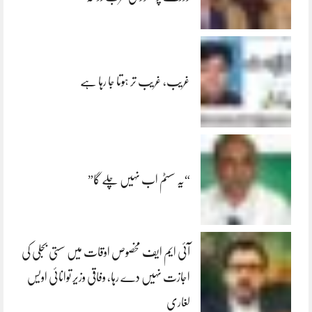
غریب، غریب تر ہوتا جا رہا ہے
“یہ سسٹم اب نہیں چلے گا”
آئی ایم ایف مخصوص اوقات میں سستی بجلی کی
اجازت نہیں دے رہا، وفاقی وزیر توانائی اویس
لغاری