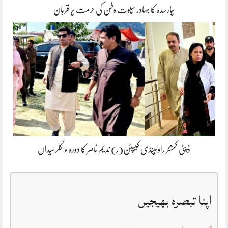
چارسدہ کا بہادر سپوت وطن کی حرمت پر قربان
ڈپٹی کمشنر راولپنڈی کیپٹن(ر) ندیم ناصر کا دورہء کلرسیداں
اپنا تبصرہ بھیجیں