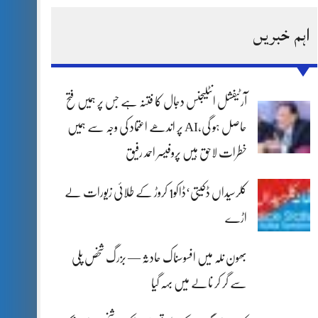
اہم خبریں
آرٹیفشل انٹلیجنس دجال کا فتنہ ہے جس پر ہمیں فتح
حاصل ہو گی،AI پر اندھے اعتماد کی وجہ سے ہمیں
خطرات لاحق ہیں پروفیسر احمد رفیق
کلرسیداں ڈکیتی‘ڈاکو1 کروڑ کے طلائی زیورات لے
اڑے
بھون نلہ میں افسوسناک حادثہ — بزرگ شخص پلی
سے گر کر نالے میں بہہ گیا