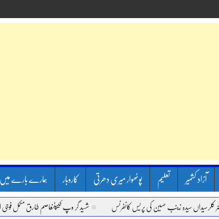
آزاد کشمیر
تعلیم
پوٹھوار میری دھرتی
کاروبار
ہمارے بارے میں
سیداں سیدہ زینب حسین کی پریس کانفرنس
شہید گر وپ کیپٹنعاصم طارق مکمل فوجی اعزاز ک