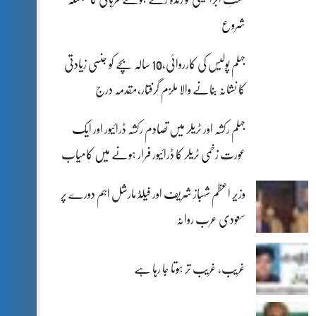
شروع
جہلم پولیس کی کارروائی،10 سالہ بچے کو جنسی زیادتی
کا نشانہ بنانے والا ملزم گرفتار،مقدمہ درج
جہلم رکشہ اور ٹریلر میں تصادم رکشہ ڈرائیور اور ایک
عورت زخمی ٹریلر کا ڈرائیور فرار ہونے میں کامیاب
وزیر اعظم شہباز شریف اور فیلڈ مارشل اہم دورے پر
سعودی عرب روانہ
غریب، غریب تر ہوتا جا رہا ہے