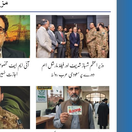
مزی
وزیر اعظم شہباز شریف اور فیلڈ مارشل اہم
آئی ایم ایف مخصوص
دورے پر سعودی عرب روانہ
اجازت نہیں