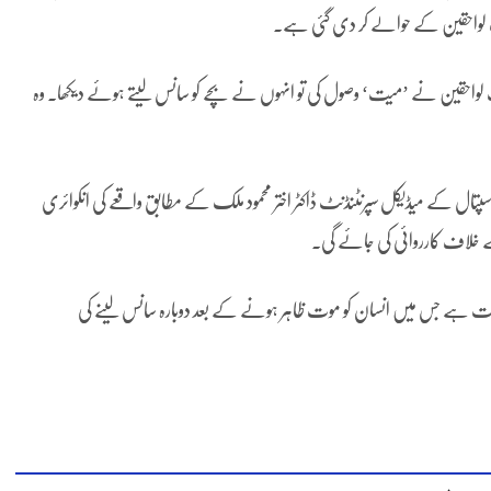
میت لواحقین کے حوالے کر دی گئی ہے۔
جب لواحقین نے ’میت‘ وصول کی تو انہوں نے بچے کو سانس لیتے ہوئے دیکھا۔ وہ
ا سکے۔ اسپتال کے میڈیکل سپرنٹنڈنٹ ڈاکٹر اختر محمود ملک کے مطابق واقعے کی انکوائری
ے خلاف کارروائی کی جائے گی۔
ب حالت ہے جس میں انسان کو موت ظاہر ہونے کے بعد دوبارہ سانس لینے کی