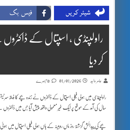
شیئر کریں
فیس بک
راولپنڈی ، اسپتال کے ڈاکٹروں ن
کر دیا
01/01/2026
عامر واجد
0 تبصرے
راولپنڈی میں ہولی فیملی اسپتال کے ڈاکٹروں نے زندہ بچے کا ڈیتھ سر
سال کی آمد کے موقع پر ایک غیر معمولی واقعہ پیش آیا جس میں ڈاکٹروں نے
بچے کی پیدائش گزشتہ روز ماں روبینہ کے ہاں ہولی فیملی اسپتال میں ہو