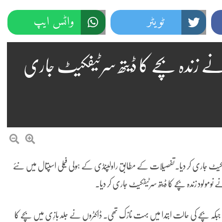
ٹویٹر
واٹس ایپ
ے زندہ بچے کا ڈیتھ سرٹیفکیٹ جاری
ٹیفکیٹ جاری کر دیا۔تفصیلات کے مطابق راولپنڈی کے ہولی فیملی اسپتال میں نئے
 نومولود زندہ بچے کا ڈیتھ سرٹیفکیٹ جاری کر دیا۔
ئی جبکہ بچے کی حالت ابتدا میں بہت نازک تھی۔ ڈاکٹروں نے جلد بازِی میں بچے کا