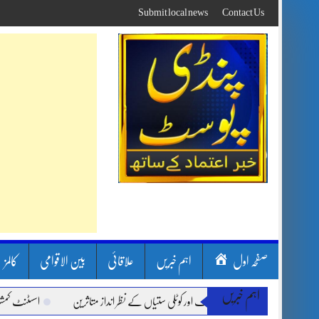
Skip
Submit local news
Contact Us
to
content
صفحہ اول
اہم خبریں
علاقائی
بین الاقوامی
کالمز
اہم خبریں
ن سون بارشیں، لینڈ سلائیڈنگ اور کوٹلی ستیاں کے نظر انداز متاثرین
اسسٹنٹ کمشنر کلر