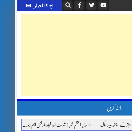
آج کا اخبار
رابطہ کریں
ے ساتھ سپردِ خاک
وزیر اعظم شہباز شریف اور فیلڈ مارشل اہم دورے پر سعودی عرب روانہ