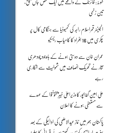
کہوٹہ: فائرنگ کے واقعے میں ایک شخص جاں بحق،
تین زخمی
انجینئر قمراسلام راجہ کی کمبوڈیا سے ہنگامی کال پر
چکری میں 16 افراد کا کامیاب ریسکیو
عمران خان سے دوستی ہونے کے باوجود چودھری
نثار نے تحریک انصاف میں شمولیت سے انکاری
رہے
علی امین گنڈاپور کا وزیراعلیٰ خیبرپختونخوا کے عہدے
سے مستعفی ہونے کا اعلان
پاکستان بھر میں نمازِ عیدالاضحی کی ادائیگی کے بعد
سنتِ ابراہیمی کو زندہ رکھتے ہوئے قربانی کا سلسلہ