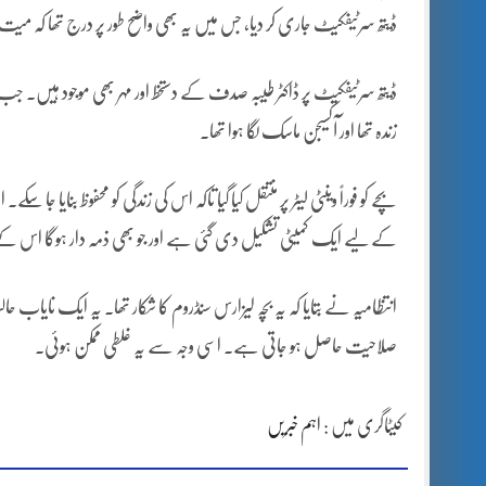
ڈیتھ سرٹیفکیٹ جاری کر دیا، جس میں یہ بھی واضح طور پر درج تھا کہ 
ڈیتھ سرٹیفکیٹ پر ڈاکٹر طیبہ صدف کے دستخط اور مہر بھی موجود ہیں۔ 
زندہ تھا اور آکسیجن ماسک لگا ہوا تھا۔
بچے کو فوراً وینٹی لیٹر پر منتقل کیا گیا تاکہ اس کی زندگی کو محفوظ بنایا ج
کے لیے ایک کمیٹی تشکیل دی گئی ہے اور جو بھی ذمہ دار ہوگا اس ک
انتظامیہ نے بتایا کہ یہ بچہ لیزارس سنڈروم کا شکار تھا۔ یہ ایک نایا
صلاحیت حاصل ہو جاتی ہے۔ اسی وجہ سے یہ غلطی ممکن ہوئی۔
کیٹاگری میں :
اہم خبریں