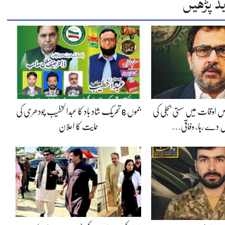
د پڑھیں
 اوقات میں سستی بجلی کی
جموں 6 تحریک شاد باد کا عبدالخطیب چودھری کی
 دے رہا، وفاقی…
حمایت کا اعلان