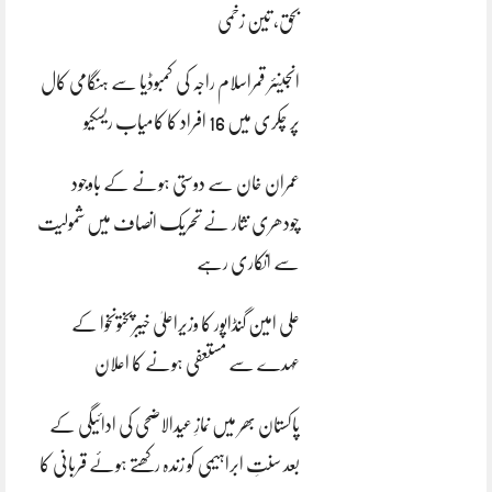
بحق، تین زخمی
انجینئر قمراسلام راجہ کی کمبوڈیا سے ہنگامی کال
پر چکری میں 16 افراد کا کامیاب ریسکیو
عمران خان سے دوستی ہونے کے باوجود
چودھری نثار نے تحریک انصاف میں شمولیت
سے انکاری رہے
علی امین گنڈاپور کا وزیراعلیٰ خیبرپختونخوا کے
عہدے سے مستعفی ہونے کا اعلان
پاکستان بھر میں نمازِ عیدالاضحی کی ادائیگی کے
بعد سنتِ ابراہیمی کو زندہ رکھتے ہوئے قربانی کا