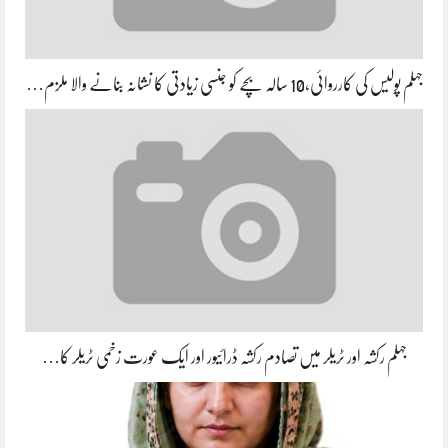
جہلم پولیس کی کارروائی،10 سالہ بچے کو جنسی زیادتی کا نشانہ بنانے والا ملزم…
جہلم رکشہ اور ٹریلر میں تصادم رکشہ ڈرائیور اور ایک عورت زخمی ٹریلر کا…