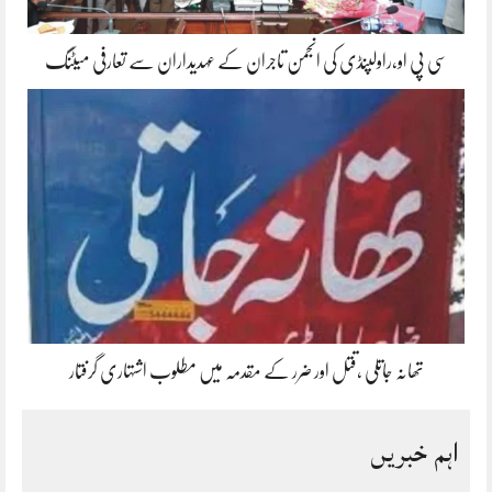
سی پی او،راولپنڈی کی انجمن تاجران کے عہدیداران سے تعارفی میٹنگ
تھانہ جاتلی ،قتل اور ضرر کے مقدمہ میں مطلوب اشتہاری گرفتار
اہم خبریں