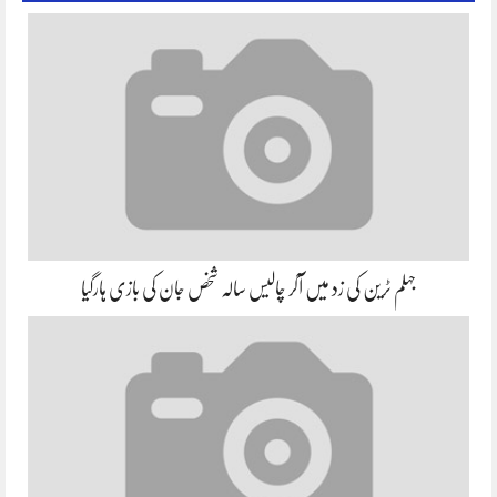
جہلم ٹرین کی زد میں آکر چالیس سالہ شخص جان کی بازی ہارگیا