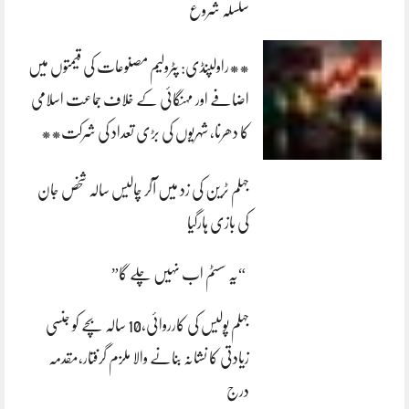
سلسلہ شروع
**راولپنڈی: پٹرولیم مصنوعات کی قیمتوں میں
اضافے اور مہنگائی کے خلاف جماعت اسلامی
کا دھرنا، شہریوں کی بڑی تعداد کی شرکت**
جہلم ٹرین کی زد میں آکر چالیس سالہ شخص جان
کی بازی ہارگیا
“یہ سسٹم اب نہیں چلے گا”
جہلم پولیس کی کارروائی،10 سالہ بچے کو جنسی
زیادتی کا نشانہ بنانے والا ملزم گرفتار،مقدمہ
درج