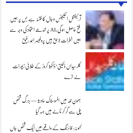
آرٹیفشل انٹلیجنس دجال کا فتنہ ہے جس پر ہمیں
فتح حاصل ہو گی،AI پر اندھے اعتماد کی وجہ سے
ہمیں خطرات لاحق ہیں پروفیسر احمد رفیق
کلرسیداں ڈکیتی‘ڈاکو1 کروڑ کے طلائی زیورات
لے اڑے
بھون نلہ میں افسوسناک حادثہ — بزرگ شخص
پلی سے گر کر نالے میں بہہ گیا
کہوٹہ: فائرنگ کے واقعے میں ایک شخص جاں