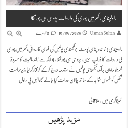
راولپنڈی ،گھر میں چوری کی واردات پڑوسی ہی چور نکلا
10/06/2026
Usman Sultan
0 تبصرے
راولپنڈی(نمائندہ پنڈی پوسٹ )گنجمنڈی پولیس کی فوری کارروائی،گھر میں چوری
کی واردات کا ڈراپ سین، پڑوسی ہی چور نکلا، 4 لاکھ سے زائد مالیت کا مسروقہ
گھریلو سامان برآمد،گنجمنڈی پولیس نے مقدمہ درج کرکے گرفتارکر لیا،زیرحراست
شخص کو ٹھوس شواہد کے ساتھ چالان عدالت کیا جاۓ گا،ایس پی راول
کیٹاگری میں :
علاقائی
مزید پڑھیں