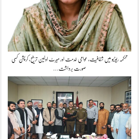
محکمہ ریونیو میں شفافیت، عوامی خدمت اور میرٹ اولین ترجیح، کرپشن کسی
صورت برداشت…