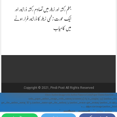
جہلم رکشہ اور ٹریلر میں تصادم رکشہ ڈرائیور اور
ایک عورت زخمی ٹریلر کا ڈرائیور فرار ہونے
میں کامیاب
Copyright © 2021, Pindi Post All Rights Reserved.
// Show Author Image with Author Name in UrduPaper Theme function
urdu_paper_author_image_with_name($content) { if (is_single()) { $author_id =
get_the_author_meta('ID'); $author_name = get_the_author(); $author_avatar = get_avatar($author_id, 48);
// 48px size image $author_html = '
' . $author_name . '
' . $author_avatar . '