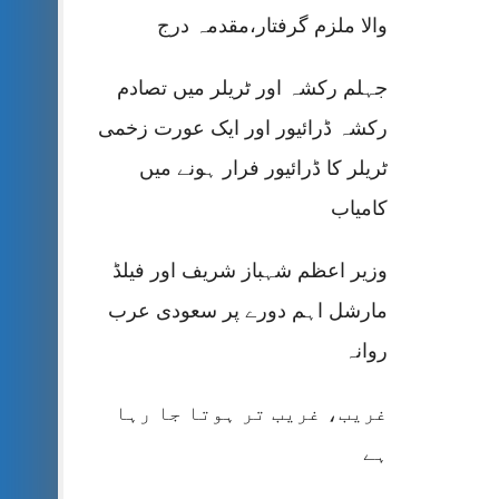
والا ملزم گرفتار،مقدمہ درج
جہلم رکشہ اور ٹریلر میں تصادم
رکشہ ڈرائیور اور ایک عورت زخمی
ٹریلر کا ڈرائیور فرار ہونے میں
کامیاب
وزیر اعظم شہباز شریف اور فیلڈ
مارشل اہم دورے پر سعودی عرب
روانہ
غریب، غریب تر ہوتا جا رہا
ہے