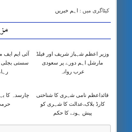
کیٹاگری میں :
اہم خبریں
مزی
وزیر اعظم شہباز شریف اور فیلڈ
آئی ایم ایف
مارشل اہم دورے پر سعودی
سستی بجلی ک
عرب روانہ
رہا،
قائداعظم نامی شہری کا شناختی
چارسدہ کا ب
کارڈ بلاک،عدالت کا شہری کو
حرمت
پیش ہونے کا حکم