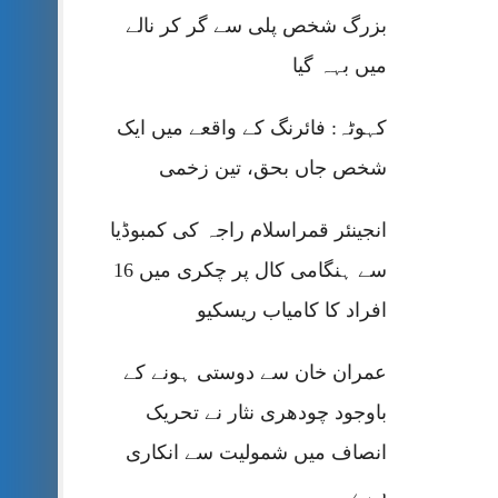
بزرگ شخص پلی سے گر کر نالے
میں بہہ گیا
کہوٹہ: فائرنگ کے واقعے میں ایک
شخص جاں بحق، تین زخمی
انجینئر قمراسلام راجہ کی کمبوڈیا
سے ہنگامی کال پر چکری میں 16
افراد کا کامیاب ریسکیو
عمران خان سے دوستی ہونے کے
باوجود چودھری نثار نے تحریک
انصاف میں شمولیت سے انکاری
رہے