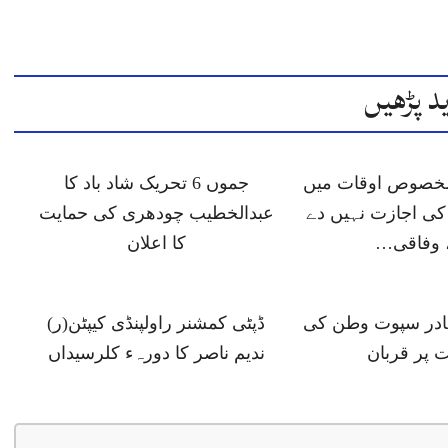
د پڑھیں
 مخصوص اوقات میں
جموں 6 تحریک شاد باد کا
ی اجازت نہیں دے
عبدالخطیب چودھری کی حمایت
 وفاقی…
کا اعلان
ہادر سپوت وطن کی
ڈپٹی کمشنر راولپنڈی کیپٹن(ر)
 پر قربان
ندیم ناصر کا دورہء کلرسیداں