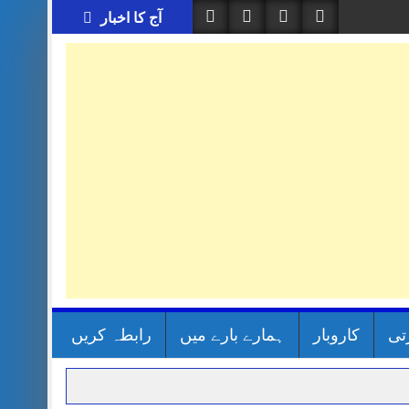
آج کا اخبار
تی
کاروبار
ہمارے بارے میں
رابطہ کریں