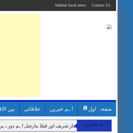
Skip
Submit local news
Contact Us
to
content
صفحہ اول
اہم خبریں
علاقائی
بین الا
اہم خبریں
وزیر اعظم شہباز شریف اور فیلڈ مارشل اہم دورے پ