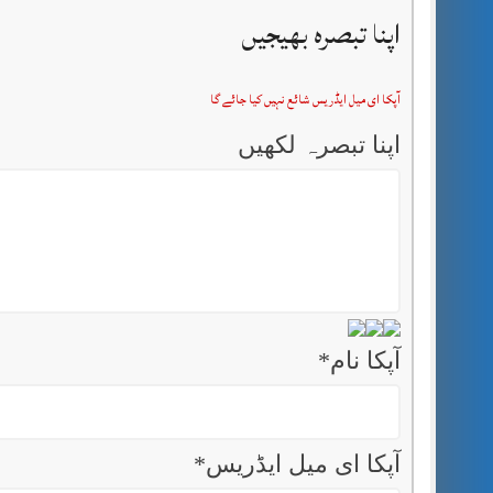
اپنا تبصرہ بھیجیں
آپکا ای میل ایڈریس شائع نہیں کیا جائے گا
اپنا تبصرہ لکھیں
آپکا نام
*
آپکا ای میل ایڈریس
*