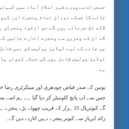
جمعرات سےپورے شہر اسلام آباد میں کبوتر
جائے گا جسکے دوران تمام پنجرے اور کبوت
لاکھ تک جرمانے ہوں گے جو ازخود پنجرکو ہ
گے ان کے چھروں سے پنجرے اتارے جائیں گے
پر جانے کے لیے لیڈیز پولیس کو بھی شامل
لیڈیز پولیس شامل ہوں گی جبکہ کبوتر پال
ہے
یونین کے صدر فیاض چودھری اور سیکرٹری رضا خان ن
جس سے اب پانچ کلومیٹر کر دیا گیا ہے ہم اسے مس
گے کبوترپال 25 ہزار کے قریب چھوٹے بڑے
زائد ایریاز سے کبوتر پنجرے نہیں اتارنے دیں گے۔