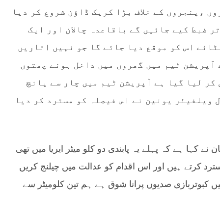
وں ،پنجروں کے خلاف بڑا کریک ڈاؤن شروع کر دیا
ر ضبط کیے جائیں گے باقاعدہ چالان اور ایک
ٹائے اس کو موقع دیا جائے گا جو نہیں اتاریں
 آپریشن ٹیم میں گھروں میں داخل ہونے چھتوں
 کر لیا گیا ہے آپریشن ٹیم میں چار سے پانچ
 ویلفیئر یونین نے اس فیصلہ کو مسترد کر دیا
ے کہا ہے کہ پہلے یہ پابندی دو کلو میٹر ایریا میں تھی
ترد کرتے ہیں اور اس اقدام کو عدالت میں چیلنج کریں
 پنجرے ہیں کبوتربازی صدیوں پرانا شوق ہے ہم تین کلومیٹر سے