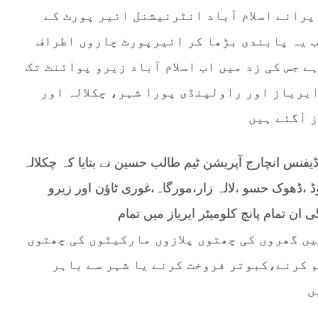
 پرانے اسلام آباد انٹرنیشنل ائیر پورٹ کے
ب یہ پابندی بڑھا کر ائیرپورٹ چاروں اطراف
 جس کی زد میں اب اسلام آباد زیرو پوائنٹ تک
ایریاز اور راولپنڈی پورا شہر، چکلالہ اور
 آگئے ہیں
نس انچارج آپریشن ٹیم طالب حسین نے بتایا کہ چکلالہ
،ڈھوک حسو ،لالہ زار،مورگاہ،غوری ٹاؤن اور زیرو
ان تمام پانچ کلومیٹر ایریاز میں تمام
رپال،ویلفیئر یونین کو48گھنٹوں میں گھروں کی چھتوں پلازوں مارکیٹوں کی چھتوں
 کرنے،کبوتر فروخت کرنے یا شہر سے باہر
ں