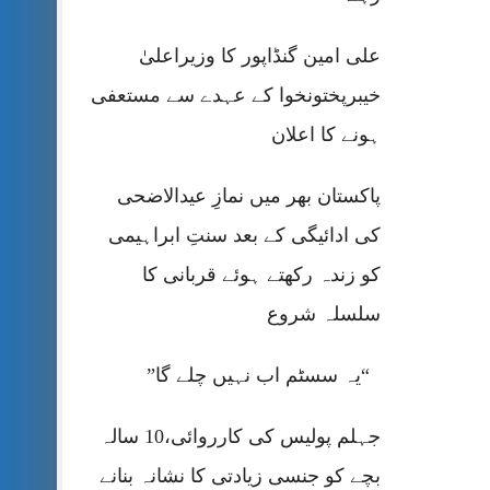
علی امین گنڈاپور کا وزیراعلیٰ
خیبرپختونخوا کے عہدے سے مستعفی
ہونے کا اعلان
پاکستان بھر میں نمازِ عیدالاضحی
کی ادائیگی کے بعد سنتِ ابراہیمی
کو زندہ رکھتے ہوئے قربانی کا
سلسلہ شروع
“یہ سسٹم اب نہیں چلے گا”
جہلم پولیس کی کارروائی،10 سالہ
بچے کو جنسی زیادتی کا نشانہ بنانے