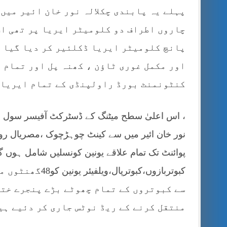
پہلے یہ پابندی چکلالہ نور خان ائیر میں
چاروں اطراف دو کلومیٹر ایریا پر تھی ا
پانچ کلومیٹر ایریا ڈکلئیر کر دیا گیا ہے
اور مکمل غوری ٹاؤن ، کھنہ پل اور تمام 
کنٹونمنٹ بورڈ راولپنڈی کے تمام ایریاز
، اس اعلیٰ سطح میٹنگ کے ڈسٹرکٹ آفیسر سول ڈیف
نور خان ائیر میں سے کینٹ چوہڑچوک ،مصریال روڈ 
پوائنٹ تک تمام علاقے یونین کونسلیں شامل ہوں گی 
کبوتربازوں،کبوت
سے کبوتروں کے تمام چھوٹے بڑے پنجرے ختم
منتقل کرنے کے ریڈ نوٹس جاری کر دئیے ہی