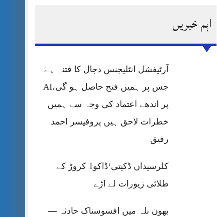
اہم خبریں
حرمت پر قربان
 کی پریس کانفرنس
آرٹیفشل انٹلیجنس دجال کا فتنہ ہے
جس پر ہمیں فتح حاصل ہو گی،AI
پر اندھے اعتماد کی وجہ سے ہمیں
خطرات لاحق ہیں پروفیسر احمد
رفیق
کلرسیداں ڈکیتی‘ڈاکو1 کروڑ کے
طلائی زیورات لے اڑے
بھون نلہ میں افسوسناک حادثہ —