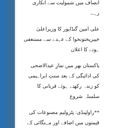
انصاف میں شمولیت سے انکاری
رہے
علی امین گنڈاپور کا وزیراعلیٰ
خیبرپختونخوا کے عہدے سے مستعفی
ہونے کا اعلان
پاکستان بھر میں نمازِ عیدالاضحی
کی ادائیگی کے بعد سنتِ ابراہیمی
کو زندہ رکھتے ہوئے قربانی کا
سلسلہ شروع
**راولپنڈی: پٹرولیم مصنوعات کی
قیمتوں میں اضافے اور مہنگائی کے