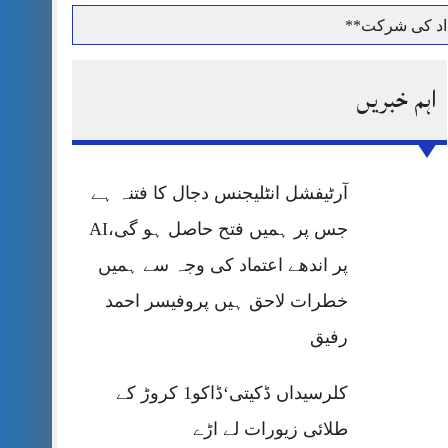
داد کی شرکت**
اہم خبریں
حرمت پر قربان
آرٹیفشل انٹلیجنس دجال کا فتنہ ہے
 کی پریس کانفرنس
جس پر ہمیں فتح حاصل ہو گی،AI
پر اندھے اعتماد کی وجہ سے ہمیں
خطرات لاحق ہیں پروفیسر احمد
رفیق
کلرسیداں ڈکیتی‘ڈاکو1 کروڑ کے
طلائی زیورات لے اڑے