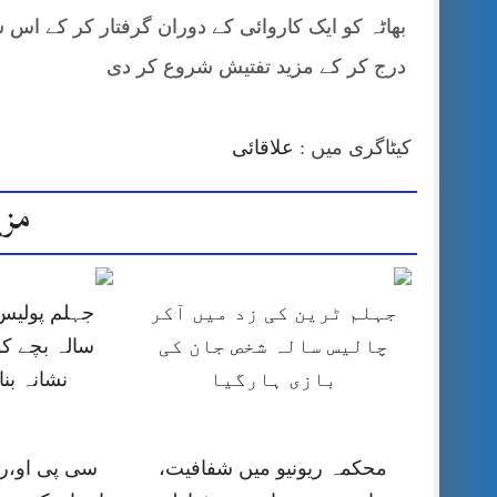
درج کر کے مزید تفتیش شروع کر دی
کیٹاگری میں :
علاقائی
مزی
جہلم ٹرین کی زد میں آکر
چالیس سالہ شخص جان کی
سالہ بچے کو
بازی ہارگیا
نشانہ بن
محکمہ ریونیو میں شفافیت،
سی پی او،را