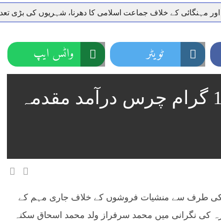
 اور مہنگائی کے خلاف جماعت اسلامی کا دھرنا، شہریوں کی بڑی تع
ر سعودی عرب روانہ
نہیں دے رہا، وفاقی وزیر توانائی اویس لغاری
جموں 6 تحریک شاد باد کا عبدالخطیب چودھری کی حمایت کا اعلان
ٹویٹر
واٹس ایپ
 شہری کو پیش ہونے کا حکم
چارسدہ کا بہادر سپوت وطن کی 
رسیداں
خلاف سخت ایکشن، 2 اے ایس آئی سمیت 12 اہلکاروں کو نوکری سے فارغ کردیا گیا۔
راولپنڈی ،ملزم سے1600 گرام چرس درآمد مقدمہ
ر انداز متاثرین
اسسٹنٹ کمشنر کلرسیداں سیدہ زینب حسین
نڈی کی طرف سے منشیات فروشوں کے خلاف جاری مہم کے
درہ کی نگرانی میں محمد سرفراز ولد محمد اسحاق سکنہ