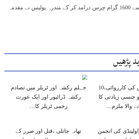
بھاٹہ کو ایک کاروائی کے دوران گرفتار کر کے اس سے 1600 گرام چرس درامد کر کے مندرہ پولیس نے مقدمہ
د پڑھیں
جہلم پولیس کی کارروائی،10
جہلم رکشہ اور ٹریلر میں تصادم
 جنسی زیادتی کا
رکشہ ڈرائیور اور ایک عورت
انے والا ملزم…
زخمی ٹریلر کا…
ولپنڈی کی انجمن
تھانہ جاتلی ،قتل اور ضرر کے