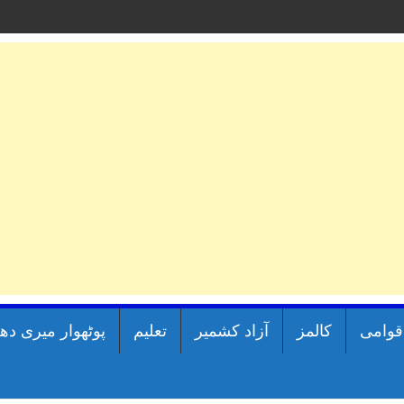
اقوامی
کالمز
آزاد کشمیر
تعلیم
پوٹھوار میری دھ