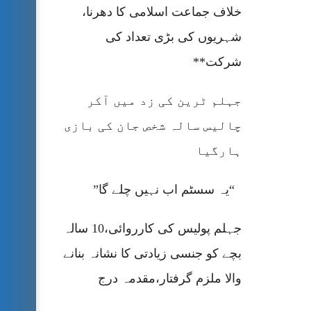
خلاف جماعت اسلامی کا دھرنا،
شہریوں کی بڑی تعداد کی
شرکت**
جہلم ٹرین کی زد میں آکر
چالیس سالہ شخص جان کی بازی
ہارگیا
“یہ سسٹم اب نہیں چلے گا”
جہلم پولیس کی کارروائی،10 سالہ
بچے کو جنسی زیادتی کا نشانہ بنانے
والا ملزم گرفتار،مقدمہ درج