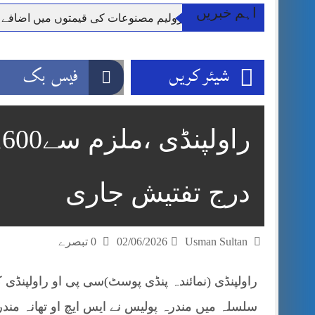
اہم خبریں
**راولپنڈی: پٹرولیم مصنوعات کی قیمتوں میں اضافے
وزیر اعظم شہباز شریف اور فیلڈ مارشل اہم دورے پ
آئی ایم ایف مخصوص اوقات میں سستی بجلی کی اجازت 
شیئر کریں
فیس بک
قائداعظم نامی شہری کا شناختی کارڈ بلاک،عدالت کا
ڈپٹی کمشنر راولپنڈی کیپٹن(ر) ندیم ناصر کا دورہء کل
اسلام آباد میں غیرملکی وفود کی آمد کے موقع پر ڈیوٹی سے غائب پولیس اہلکاروں کی
مون سون بارشیں، لینڈ سلائیڈنگ اور کوٹلی ستیاں کے نظ
درج تفتیش جاری
Usman Sultan
02/06/2026
0 تبصرے
راولپنڈی (نمائندہ پنڈی پوسٹ)سی پی او راولپ
سلسلہ میں مندرہ پولیس نے ایس ایچ او تھانہ من