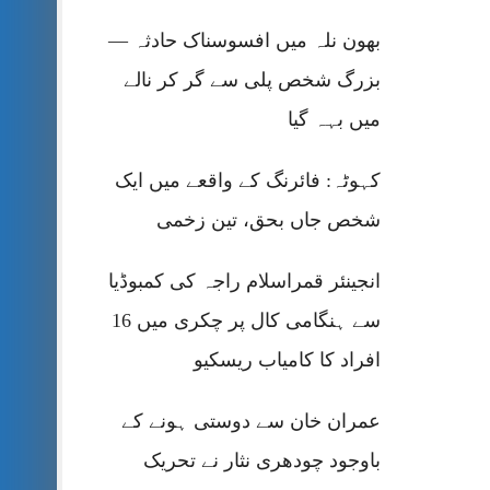
بھون نلہ میں افسوسناک حادثہ —
بزرگ شخص پلی سے گر کر نالے
میں بہہ گیا
کہوٹہ: فائرنگ کے واقعے میں ایک
شخص جاں بحق، تین زخمی
انجینئر قمراسلام راجہ کی کمبوڈیا
سے ہنگامی کال پر چکری میں 16
افراد کا کامیاب ریسکیو
عمران خان سے دوستی ہونے کے
باوجود چودھری نثار نے تحریک