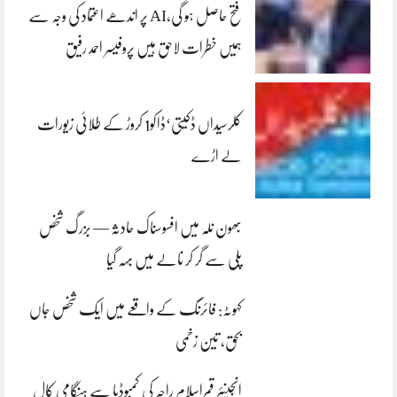
فتح حاصل ہو گی،AI پر اندھے اعتماد کی وجہ سے
ہمیں خطرات لاحق ہیں پروفیسر احمد رفیق
کلرسیداں ڈکیتی‘ڈاکو1 کروڑ کے طلائی زیورات
لے اڑے
بھون نلہ میں افسوسناک حادثہ — بزرگ شخص
پلی سے گر کر نالے میں بہہ گیا
کہوٹہ: فائرنگ کے واقعے میں ایک شخص جاں
بحق، تین زخمی
انجینئر قمراسلام راجہ کی کمبوڈیا سے ہنگامی کال