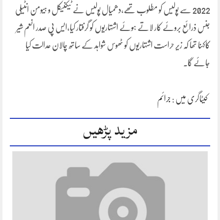
2022 سے پولیس کو مطلوب تھے،دھمیال پولیس نے ٹیکنیکل و ہیومن انٹیلی
جنس ذرائع بروئے کار لاتے ہوئے اشتہاریوں کو گرفتار کیا،ایس پی صدر انعم شیر
کاکہنا تھا کہ زیر حراست اشتہاریوں کو ٹھوس شواہد کے ساتھ چالان عدالت کیا
جائے گا۔
کیٹاگری میں :
جرائم
مزید پڑھیں