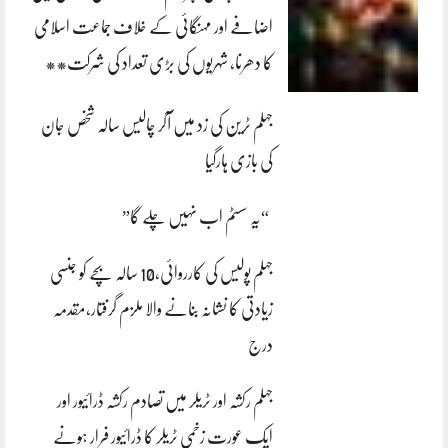
اضافے اور مہنگائی کے خلاف جماعت اسلامی
کا دھرنا، شہریوں کی بڑی تعداد کی شرکت**
جہلم ٹرین کی زد میں آکر چالیس سالہ شخص جان
کی بازی ہارگیا
“یہ سسٹم اب نہیں چلے گا”
جہلم پولیس کی کارروائی،10 سالہ بچے کو جنسی
زیادتی کا نشانہ بنانے والا ملزم گرفتار،مقدمہ
درج
جہلم رکشہ اور ٹریلر میں تصادم رکشہ ڈرائیور اور
ایک عورت زخمی ٹریلر کا ڈرائیور فرار ہونے