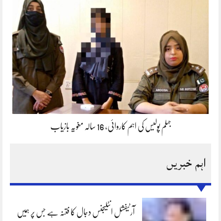
جہلم پولیس کی اہم کاروائی، 16 سالہ مغویہ بازیاب
اہم خبریں
آرٹیفشل انٹلیجنس دجال کا فتنہ ہے جس پر ہمیں