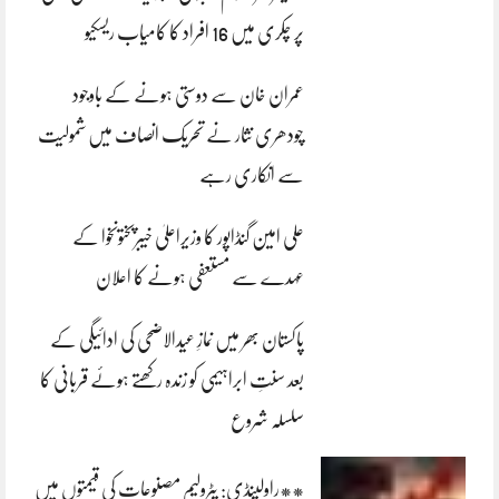
پر چکری میں 16 افراد کا کامیاب ریسکیو
عمران خان سے دوستی ہونے کے باوجود
چودھری نثار نے تحریک انصاف میں شمولیت
سے انکاری رہے
علی امین گنڈاپور کا وزیراعلیٰ خیبرپختونخوا کے
عہدے سے مستعفی ہونے کا اعلان
پاکستان بھر میں نمازِ عیدالاضحی کی ادائیگی کے
بعد سنتِ ابراہیمی کو زندہ رکھتے ہوئے قربانی کا
سلسلہ شروع
**راولپنڈی: پٹرولیم مصنوعات کی قیمتوں میں