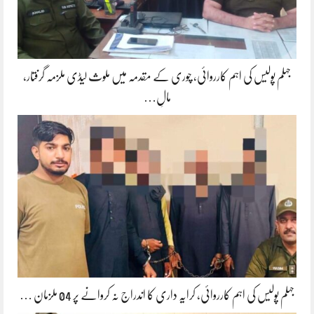
جہلم پولیس کی اہم کارروائی، چوری کے مقدمہ میں ملوث لیڈی ملزمہ گرفتار،
مالِ…
جہلم پولیس کی اہم کارروائی، کرایہ داری کا اندراج نہ کروانے پر 04 ملزمان …