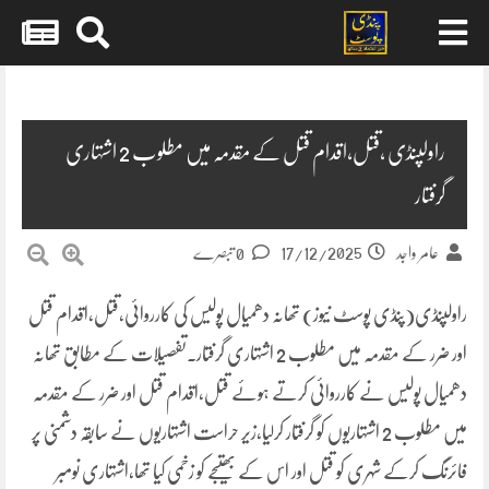
Skip
to
content
راولپنڈی ،قتل،اقدام قتل کے مقدمہ میں مطلوب 2 اشتہاری
گرفتار
17/12/2025
عامر واجد
0 تبصرے
راولپنڈی(پنڈی پوسٹ نیوز) تھانہ دھمیال پولیس کی کارروائی،قتل،اقدام قتل
اور ضرر کے مقدمہ میں مطلوب 2 اشتہاری گرفتار۔تفصیلات کے مطابق تھانہ
دھمیال پولیس نے کارروائی کرتے ہوئے قتل،اقدام قتل اور ضرر کے مقدمہ
میں مطلوب 2 اشتہاریوں کو گرفتار کرلیا،زیر حراست اشتہاریوں نے سابقہ دشمنی پر
فائرنگ کرکے شہری کو قتل اور اس کے بھتیجے کو زخمی کیا تھا،اشتہاری نومبر