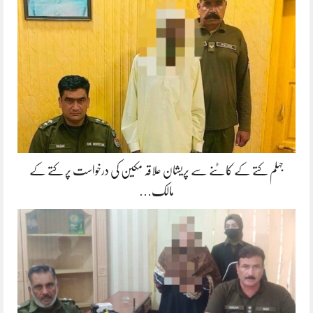
جہلم کتے کے کاٹنے سے پریشان علاقہ مکین کی درخواست پر کتے کے
مالک…