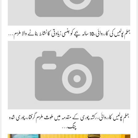
جہلم پولیس کی کارروائی،10 سالہ بچے کو جنسی زیادتی کا نشانہ بنانے والا ملزم…
جہلم پولیس کارروائی، رکشہ چوری کے مقدمہ میں ملوث ملزم گرفتار، چوری شدہ
چنگ…