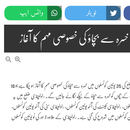
ٹویٹر
واٹس ایپ
راولپنڈی(نمائندہ پنڈی پوسٹ)حکومت پنجاب کی ہدایت پر راولپنڈی ضلع کی 35 یونین کونسلوں میں خسرہ سے بچاؤ کی خصوصی مہم کا آغاز ہو چکا ہے جو 10
رہے گی۔ اس مہم کے دوران 6 ماہ سے 5 سال تک کے بچوں کو خسرہ سے بچاؤ کے ٹیکے لگائے جائیں گے۔ راولپنڈی ضلع میں یہ
ں، راولپنڈی کینٹ کی آٹھ یونین کونسلوں، راولپنڈی سٹی کی آٹھ یونین کونسلوں،
ین کونسلوں میں شروع کی گئی ہے۔ راولپنڈی کے علاوہ لاہور کی نو یونین کونسلوں