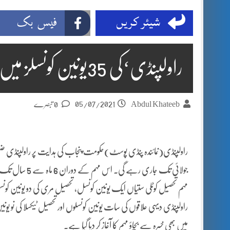
شیئر کریں
فیس بک
راولپنڈی‘کی 35یونین کونسلز میں خسرہ سے بچاؤ کی خصوصی مہم کا آغاز
05/07/2021
Abdul Khateeb
0 تبصرے
جولائی تک جاری 
مہم تحصیل کوٹلی ستیاں ایک یونین کونسل، تحصیل مری کی دو یونین کونسلو
راولپنڈی دیہی علاقوں کی سات یونین کونسلوں اور تحصیل ٹیکسلا کی نو یون
میں بھی خسرہ سے بچاؤ مہم کا آغاز کر دیا گیا ہے۔