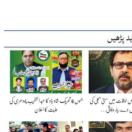
د پڑھیں
 اوقات میں سستی بجلی کی
جموں 6 تحریک شاد باد کا عبدالخطیب چودھری کی
 دے رہا، وفاقی…
حمایت کا اعلان