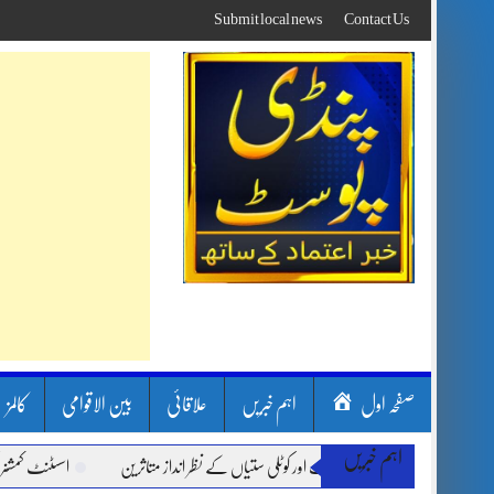
Skip
Submit local news
Contact Us
to
content
صفحہ اول
اہم خبریں
علاقائی
بین الاقوامی
کالمز
اہم خبریں
ون بارشیں، لینڈ سلائیڈنگ اور کوٹلی ستیاں کے نظر انداز متاثرین
اسسٹنٹ کمشنر کلرسید