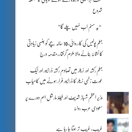
شروع
“یہ سسٹم اب نہیں چلے گا”
جہلم پولیس کی کارروائی،10 سالہ بچے کو جنسی زیادتی
کا نشانہ بنانے والا ملزم گرفتار،مقدمہ درج
جہلم رکشہ اور ٹریلر میں تصادم رکشہ ڈرائیور اور ایک
عورت زخمی ٹریلر کا ڈرائیور فرار ہونے میں کامیاب
وزیر اعظم شہباز شریف اور فیلڈ مارشل اہم دورے پر
سعودی عرب روانہ
غریب، غریب تر ہوتا جا رہا ہے