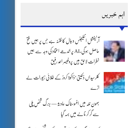
اہم خبریں
آرٹیفشل انٹلیجنس دجال کا فتنہ ہے جس پر ہمیں فتح
حاصل ہو گی،AI پر اندھے اعتماد کی وجہ سے ہمیں
خطرات لاحق ہیں پروفیسر احمد رفیق
کلرسیداں ڈکیتی‘ڈاکو1 کروڑ کے طلائی زیورات لے
اڑے
بھون نلہ میں افسوسناک حادثہ — بزرگ شخص پلی
سے گر کر نالے میں بہہ گیا