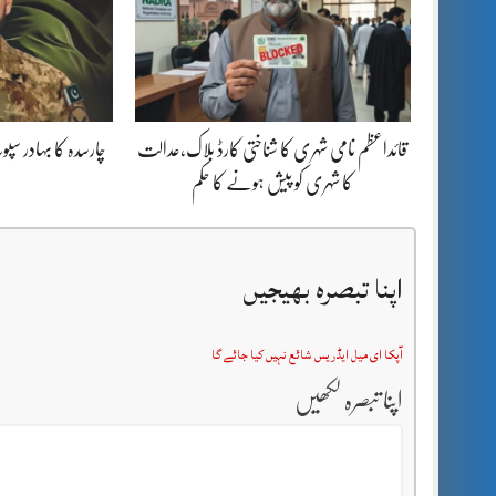
قائداعظم نامی شہری کا شناختی کارڈ بلاک،عدالت
چارسدہ کا بہادر س
کا شہری کو پیش ہونے کا حکم
اپنا تبصرہ بھیجیں
آپکا ای میل ایڈریس شائع نہیں کیا جائے گا
اپنا تبصرہ لکھیں