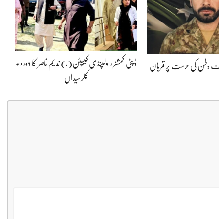
ڈپٹی کمشنر راولپنڈی کیپٹن(ر) ندیم ناصر کا دورہء
پوت وطن کی حرمت پر قربان
کلرسیداں