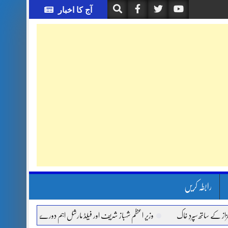
آج کا اخبار
رابطہ کریں
اتھ سپردِ خاک
وزیر اعظم شہباز شریف اور فیلڈ مارشل اہم دورے پر سعودی عرب روانہ