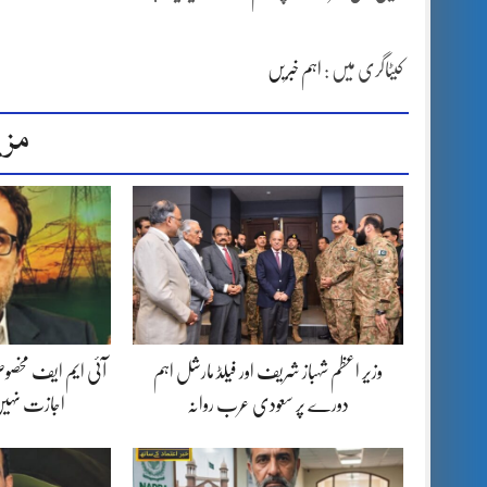
کیٹاگری میں :
اہم خبریں
مزی
وزیر اعظم شہباز شریف اور فیلڈ مارشل اہم
آئی ایم ایف مخصوص
دورے پر سعودی عرب روانہ
اجازت نہیں