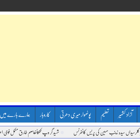
آزاد کشمیر
تعلیم
پوٹھوار میری دھرتی
کاروبار
ہمارے بارے میں
اں سیدہ زینب حسین کی پریس کانفرنس
شہید گر وپ کیپٹنعاصم طارق مکمل فوجی اعزاز کے س