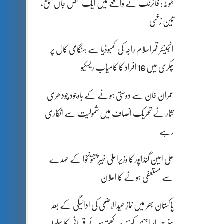
کہوٹہ: فائرنگ کے واقعے میں ایک شخص جاں بحق،
تین زخمی
انجینئر قمراسلام راجہ کی کمبوڈیا سے ہنگامی کال پر
چکری میں 16 افراد کا کامیاب ریسکیو
عمران خان سے دوستی ہونے کے باوجود چودھری
نثار نے تحریک انصاف میں شمولیت سے انکاری
رہے
علی امین گنڈاپور کا وزیراعلیٰ خیبرپختونخوا کے عہدے
سے مستعفی ہونے کا اعلان
پاکستان بھر میں نمازِ عیدالاضحی کی ادائیگی کے بعد
سنتِ ابراہیمی کو زندہ رکھتے ہوئے قربانی کا سلسلہ