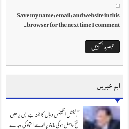
Save my name, email, and website in this
browser for the next time I comment.
اہم خبریں
آرٹیفشل انٹلیجنس دجال کا فتنہ ہے جس پر ہمیں
فتح حاصل ہو گی،AI پر اندھے اعتماد کی وجہ سے