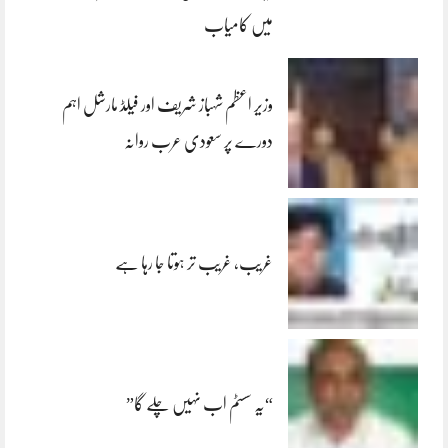
میں کامیاب
وزیر اعظم شہباز شریف اور فیلڈ مارشل اہم
دورے پر سعودی عرب روانہ
غریب، غریب تر ہوتا جا رہا ہے
“یہ سسٹم اب نہیں چلے گا”