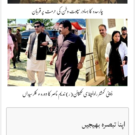
چارسدہ کا بہادر سپوت وطن کی حرمت پر قربان
ڈپٹی کمشنر راولپنڈی کیپٹن(ر) ندیم ناصر کا دورہء کلرسیداں
اپنا تبصرہ بھیجیں