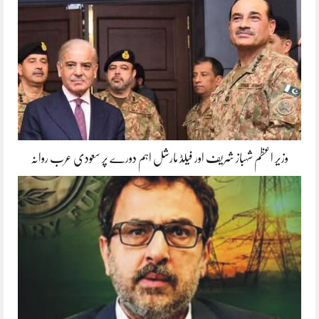
وزیر اعظم شہباز شریف اور فیلڈ مارشل اہم دورے پر سعودی عرب روانہ