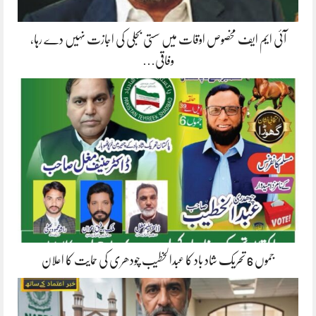
آئی ایم ایف مخصوص اوقات میں سستی بجلی کی اجازت نہیں دے رہا،
وفاقی…
جموں 6 تحریک شاد باد کا عبدالخطیب چودھری کی حمایت کا اعلان