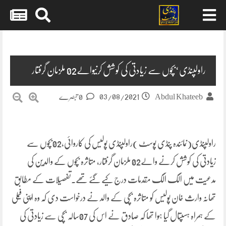
Skip
to
content
راولپنڈی‘بچوں سے زیادتی کی کوشش کرنیوالے02 ملزمان گرفتار
03/08/2021
Abdul Khateeb
0 تبصرے
راولپنڈی(نمائندہ پنڈی پوسٹ )راولپنڈی پولیس کی کاروائی،02بچوں سے
زیادتی کی کوشش کرنے والے02 ملزمان گرفتار، متاثرہ بچوں کے والدین کی
مدعیت میں الگ الگ مقدمات درج کیے گئے تھے۔تفصیلات کے مطابق
تھانہ وارث خان پولیس کو متاثرہ بچی کے والد نے درخواست دی کہ وہ اپنی فیملی
کے ہمراہ ہسپتال گیا ہوا تھا کہ صادق نے اس کی 07سالہ بچی سے زیادتی کی