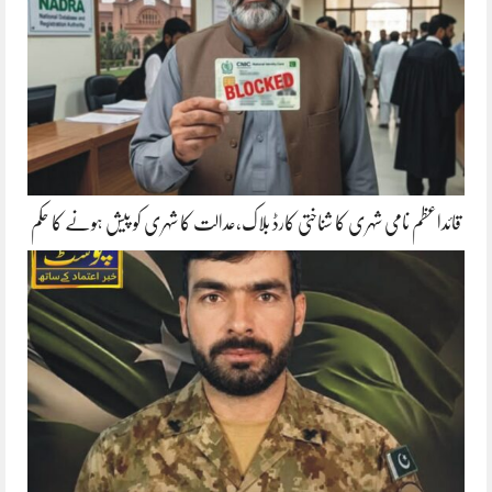
قائداعظم نامی شہری کا شناختی کارڈ بلاک،عدالت کا شہری کو پیش ہونے کا حکم