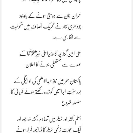
عمران خان سے دوستی ہونے کے باوجود
چودھری نثار نے تحریک انصاف میں شمولیت
سے انکاری رہے
علی امین گنڈاپور کا وزیراعلیٰ خیبرپختونخوا کے
عہدے سے مستعفی ہونے کا اعلان
پاکستان بھر میں نمازِ عیدالاضحی کی ادائیگی کے
بعد سنتِ ابراہیمی کو زندہ رکھتے ہوئے قربانی کا
سلسلہ شروع
جہلم رکشہ اور ٹریلر میں تصادم رکشہ ڈرائیور اور
ایک عورت زخمی ٹریلر کا ڈرائیور فرار ہونے