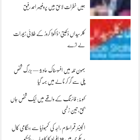
ہمیں خطرات لاحق ہیں پروفیسر احمد رفیق
کلرسیداں ڈکیتی‘ڈاکو1 کروڑ کے طلائی زیورات
لے اڑے
بھون نلہ میں افسوسناک حادثہ — بزرگ شخص
پلی سے گر کر نالے میں بہہ گیا
کہوٹہ: فائرنگ کے واقعے میں ایک شخص جاں
بحق، تین زخمی
انجینئر قمراسلام راجہ کی کمبوڈیا سے ہنگامی کال
پر چکری میں 16 افراد کا کامیاب ریسکیو