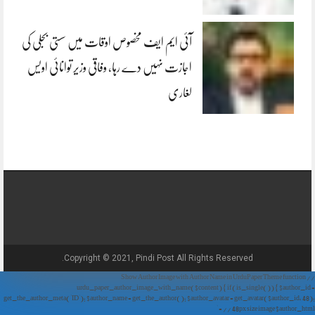
آئی ایم ایف مخصوص اوقات میں سستی بجلی کی
اجازت نہیں دے رہا، وفاقی وزیر توانائی اویس
لغاری
Copyright © 2021, Pindi Post All Rights Reserved.
// Show Author Image with Author Name in UrduPaper Theme function
urdu_paper_author_image_with_name($content) { if (is_single()) { $author_id =
get_the_author_meta('ID'); $author_name = get_the_author(); $author_avatar = get_avatar($author_id, 48);
// 48px size image $author_html = '