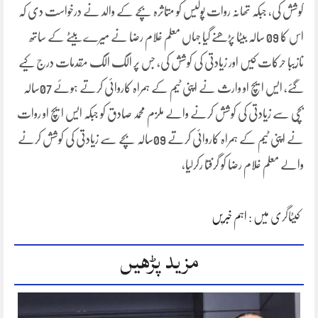
کوشش کی، جبکہ تھانہ روات پولیس کو متاثرہ بچے کے والد نے درخواست دی کہ
اس کا 09 سالہ بیٹا پڑھنے گیا جہاں معلم غلام رضا نے میرے بیٹے کے ساتھ
نازیبا حرکات کیں اور زیادتی کی کوشش کی، جس پر الگ الگ مقدمات درج کیے
گئے، ایس ایچ او وارث نے اپنی ٹیم کے ہمراہ کاروائی کرتے ہوئے 07سالہ
بچی سے زیادتی کی کوشش کرنے والے ملزم محمد صادق کو جبکہ ایس ایچ او روات
نے اپنی ٹیم کے ہمراہ کاروائی کرتے 09سالہ بچے سے زیادتی کی کوشش کرنے
والے معلم غلام رضا کو گرفتا رکرلیا،
کیٹاگری میں :
اہم خبریں
مزید پڑھیں