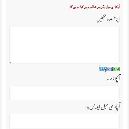
آپکا ای میل ایڈریس شائع نہیں کیا جائے گا
اپنا تبصرہ لکھیں
آپکا نام
*
آپکا ای میل ایڈریس
*