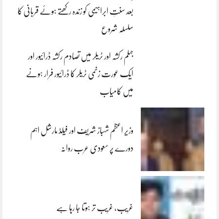
بعد سنتِ ابراہیمی کو زندہ رکھتے ہوئے قربانی کا
سلسلہ شروع
جہلم رکشہ اور ٹریلر میں تصادم رکشہ ڈرائیور اور
ایک عورت زخمی ٹریلر کا ڈرائیور فرار ہونے
میں کامیاب
وزیر اعظم شہباز شریف اور فیلڈ مارشل اہم
دورے پر سعودی عرب روانہ
غریب، غریب تر ہوتا جا رہا ہے