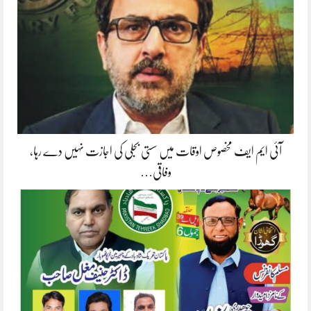
آئی ایم ایف مخصوص اوقات میں سستی بجلی کی اجازت نہیں دے رہا،
وفاقی…