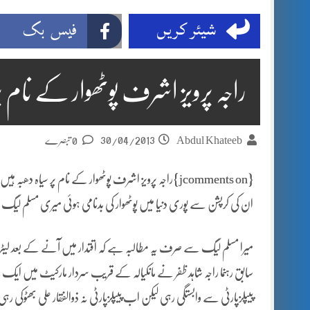
شیئر کریں
فیس بک
راجہ پرویز اشرف پوٹھوار کے نام پر
30/04/2013
Abdul Khateeb
0 تبصرے
{jcomments on}
راجہ پرویز اشرف پوٹھوار کے نام پر سیاہ دھبہ ہیں
ان کی کرپشن سے پوری دنیا میں پوٹھوار کی بدنامی ہوئی میری مسلم لی
میرا مسلم لیگ سے صرف یہ مطالبہ ہے کہ اقتدار میں آنے کے بعد لیٹروں 
سابق رہنما راجہ شاہد ظفر نے مانکیالہ کے قریب سردار مارکیٹ میں 
پیپلزپارٹی سے وابستگی رہی لیکن اب پیپلزپارٹی نہ ذوالفقار علی بھٹوکی 