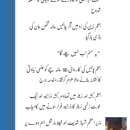
شروع
جہلم ٹرین کی زد میں آکر چالیس سالہ شخص جان کی
بازی ہارگیا
“یہ سسٹم اب نہیں چلے گا”
جہلم پولیس کی کارروائی،10 سالہ بچے کو جنسی زیادتی
کا نشانہ بنانے والا ملزم گرفتار،مقدمہ درج
جہلم رکشہ اور ٹریلر میں تصادم رکشہ ڈرائیور اور ایک
عورت زخمی ٹریلر کا ڈرائیور فرار ہونے میں کامیاب
وزیر اعظم شہباز شریف اور فیلڈ مارشل اہم دورے پر