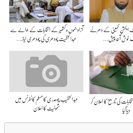
ئنٹ ایکشن کمیٹی کے دھرنے
آزاد جموں و کشمیر کے انتخابات کے حوالے سے
یک خوش آئند پیش…
عبدالخطیت چودھری کی چودھری ایاز…
عبدالخطیب چوھدری کا مسلم کانفرنس میں
نتخابات کی تاریخ کا اعلان کر
شمولیت کا اعلان
دیا گیا