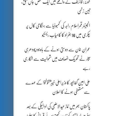
کہوٹہ: فائرنگ کے واقعے میں ایک شخص جاں بحق،
تین زخمی
انجینئر قمراسلام راجہ کی کمبوڈیا سے ہنگامی کال پر
چکری میں 16 افراد کا کامیاب ریسکیو
عمران خان سے دوستی ہونے کے باوجود چودھری
نثار نے تحریک انصاف میں شمولیت سے انکاری
رہے
علی امین گنڈاپور کا وزیراعلیٰ خیبرپختونخوا کے عہدے
سے مستعفی ہونے کا اعلان
پاکستان بھر میں نمازِ عیدالاضحی کی ادائیگی کے بعد
سنتِ ابراہیمی کو زندہ رکھتے ہوئے قربانی کا سلسلہ