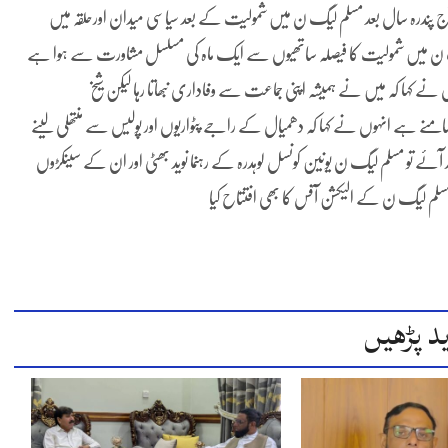
کردیا تھا آج پندرہ سال بعد مسلم لیگ ن میں شمولیت کے بعد سیاسی میدان اورحلقہ میں
 لیگ ن میں شمولیت کا فیصلہ ساتھیوں سے ایک ماہ کی مسلسل مشاورت سے ہوا ہے
 کہا کہ میں نے ہمیشہ اپنی جماعت سے وفاداری نبھاتا رہا لیکن شیخ
سامنے ہے انہوں نے کہا کہ دھمیال کے راجے پٹواریوں اور پولیس سے منتھلی لینے
آئے تو مسلم لیگ ن یونین کونسل لوہدرہ کے رہنما نوید بھٹی اور ان کے سینکڑوں
سلم لیگ ن کے الیکشن آفس کا بھی افتتاح کیا
د پڑھیں