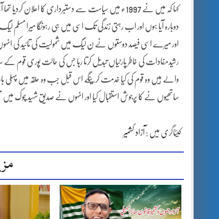
کہا کہ میں نے 1997ء میں سیاست سے دستبرداری کا اعلان 
دوبارہ آیا ہوں اور اب رہتی زندگی تک اسی میں ہی رہونگا میرا مسلم
اور میرے اسی فیصد دوستوں نے ن لیگ میں شمولیت کی تائید کی انہوں نے
رشیدمفادات کی خاطر پارٹیاں تبدیل کرتا رہا جس کی حالت پوری قوم کے 
والے ہیں وہ قوم کی کیا خدمت کرینگے اس قبل جب وہ حلقہ میں پہلی بار 
ساتھیوں نے کا پرجوش استقبال کیا اور انہوں نے صدیق شہید چوک میں م
کیٹاگری میں :
آزاد کشمیر
مزی