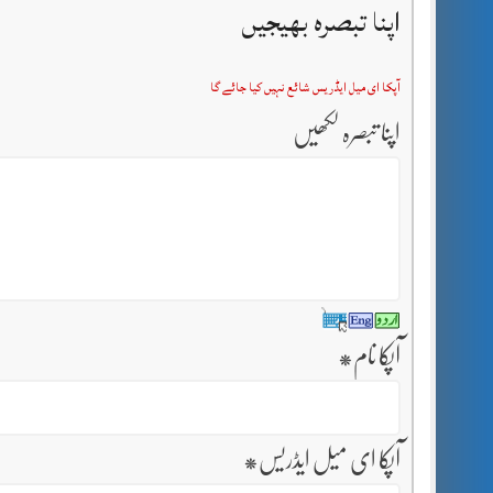
اپنا تبصرہ بھیجیں
آپکا ای میل ایڈریس شائع نہیں کیا جائے گا
اپنا تبصرہ لکھیں
آپکا نام
*
آپکا ای میل ایڈریس
*