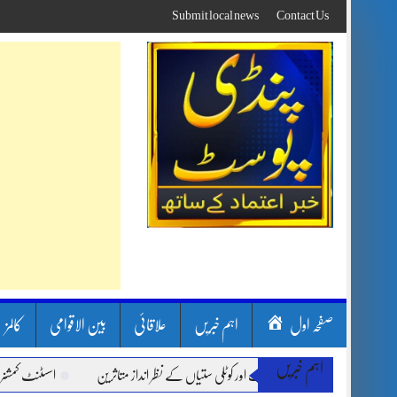
Skip
Submit local news
Contact Us
to
content
صفحہ اول
اہم خبریں
علاقائی
بین الاقوامی
کالمز
اہم خبریں
ون بارشیں، لینڈ سلائیڈنگ اور کوٹلی ستیاں کے نظر انداز متاثرین
اسسٹنٹ کمشنر کلرسید