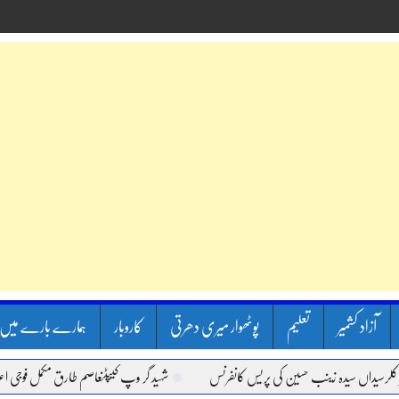
آزاد کشمیر
تعلیم
پوٹھوار میری دھرتی
کاروبار
ہمارے بارے میں
اں سیدہ زینب حسین کی پریس کانفرنس
شہید گر وپ کیپٹنعاصم طارق مکمل فوجی اعزاز کے س