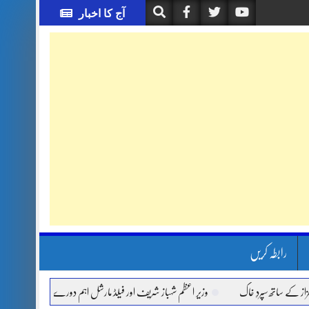
آج کا اخبار
رابطہ کریں
اتھ سپردِ خاک
وزیر اعظم شہباز شریف اور فیلڈ مارشل اہم دورے پر سعودی عرب روانہ