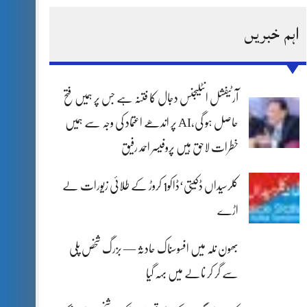
اہم خبریں
آرٹیفشل انٹلیجنس دجال کا فتنہ ہے جس پر ہمیں فتح
حاصل ہو گی،AI پر اندھے اعتماد کی وجہ سے ہمیں
خطرات لاحق ہیں پروفیسر احمد رفیق
کلرسیداں ڈکیتی‘ڈاکو1 کروڑ کے طلائی زیورات لے
اڑے
بھون نلہ میں افسوسناک حادثہ — بزرگ شخص پلی
سے گر کر نالے میں بہہ گیا