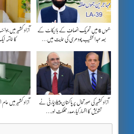
جموں 6 میں تحریک انصاف کے بائیکاٹ کے
آزاد کشمیر میں جوا
بعد عبدالخطیب چودھری کی حمایت میں…
کا خاتمہ ا
آزاد کشمیر کی صورتحال پر پاکستان پیپلزپارٹی نے
آزاد کشمیر میں عام ا
تشویش کا اظہار کیا،صدر مملکت اور…