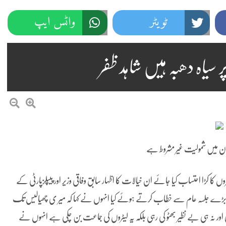
ٹویٹر
واٹس ایپ
 سیاہ دھبہ ہیں شاہد ظفر
گ ن میں شمولیت غیر مشروط ہے
کا کڑا احتساب کیا جائے ان خیالات کا اظہار سابق وفاقی وزیر اور پیپلزپارٹی کے
ایک بڑے جلسہ عام سے خطاب کرتے ہوئے کیا انہوں نے کہا کہ میر ی چھیالیس تک
رہی اور نہ ہی بے نظیر بھٹو کی رہی بلکہ یہ لیٹروں کی جماعت بن چکی ہے انہوں نے