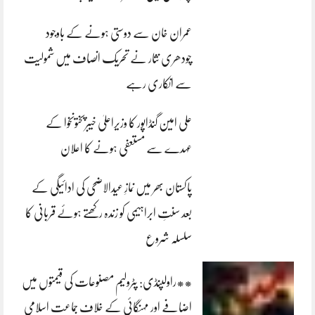
عمران خان سے دوستی ہونے کے باوجود
چودھری نثار نے تحریک انصاف میں شمولیت
سے انکاری رہے
علی امین گنڈاپور کا وزیراعلیٰ خیبرپختونخوا کے
عہدے سے مستعفی ہونے کا اعلان
پاکستان بھر میں نمازِ عیدالاضحی کی ادائیگی کے
بعد سنتِ ابراہیمی کو زندہ رکھتے ہوئے قربانی کا
سلسلہ شروع
**راولپنڈی: پٹرولیم مصنوعات کی قیمتوں میں
اضافے اور مہنگائی کے خلاف جماعت اسلامی