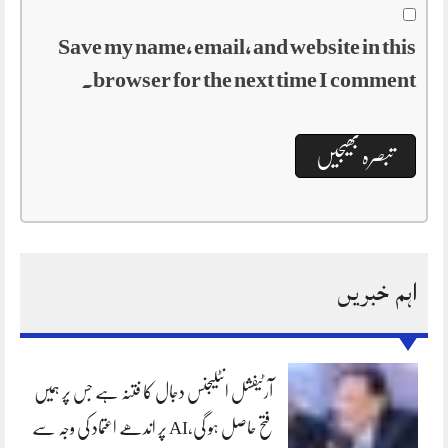
Save my name, email, and website in this
browser for the next time I comment.
اہم خبریں
آرٹیفشل انٹلیجنس دجال کا فتنہ ہے جس پر ہمیں
فتح حاصل ہو گی،AI پر اندھے اعتماد کی وجہ سے