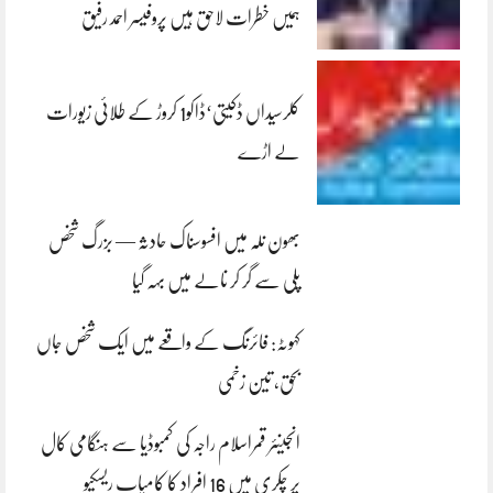
ہمیں خطرات لاحق ہیں پروفیسر احمد رفیق
کلرسیداں ڈکیتی‘ڈاکو1 کروڑ کے طلائی زیورات
لے اڑے
بھون نلہ میں افسوسناک حادثہ — بزرگ شخص
پلی سے گر کر نالے میں بہہ گیا
کہوٹہ: فائرنگ کے واقعے میں ایک شخص جاں
بحق، تین زخمی
انجینئر قمراسلام راجہ کی کمبوڈیا سے ہنگامی کال
پر چکری میں 16 افراد کا کامیاب ریسکیو