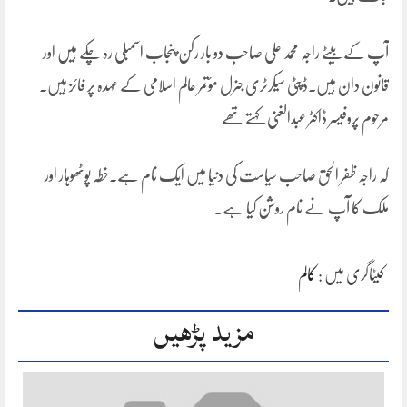
آپ کے بیٹے راجہ محمد علی صاحب دو بار رکن پنجاب اسمبلی رہ چکے ہیں اور
قانون دان ہیں۔ڈپٹی سیکرٹری جنرل مؤتمر عالم اسلامی کے عہدہ پر فائز ہیں۔
مرحوم پروفیسر ڈاکٹر عبدالغنی کہتے تھے
کہ راجہ ظفر الحق صاحب سیاست کی دنیا میں ایک نام ہے۔خطہ پوٹھوہار اور
ملک کا آپ نے نام روشن کیا ہے۔
کیٹاگری میں :
کالم
مزید پڑھیں