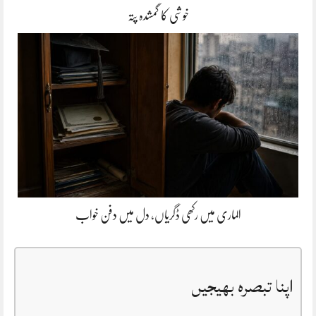
خوشی کا گمشدہ پتہ
الماری میں رکھی ڈگریاں، دل میں دفن خواب
اپنا تبصرہ بھیجیں