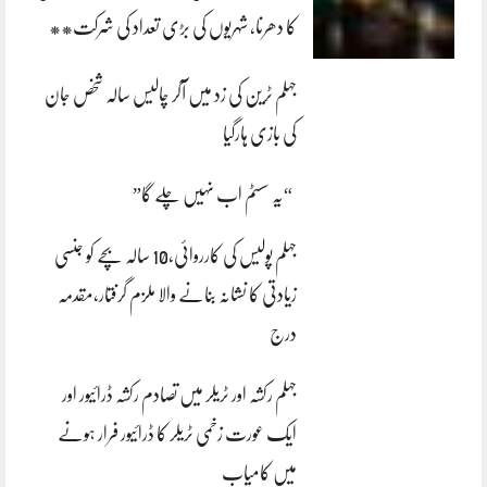
کا دھرنا، شہریوں کی بڑی تعداد کی شرکت**
جہلم ٹرین کی زد میں آکر چالیس سالہ شخص جان
کی بازی ہارگیا
“یہ سسٹم اب نہیں چلے گا”
جہلم پولیس کی کارروائی،10 سالہ بچے کو جنسی
زیادتی کا نشانہ بنانے والا ملزم گرفتار،مقدمہ
درج
جہلم رکشہ اور ٹریلر میں تصادم رکشہ ڈرائیور اور
ایک عورت زخمی ٹریلر کا ڈرائیور فرار ہونے
میں کامیاب