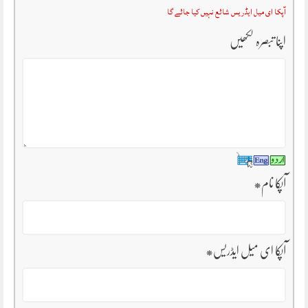
آپکا ای میل ایڈریس شائع نہیں کیا جائے گا
اپنا تبصرہ لکھیں
آپکا نام
*
آپکا ای میل ایڈریس
*