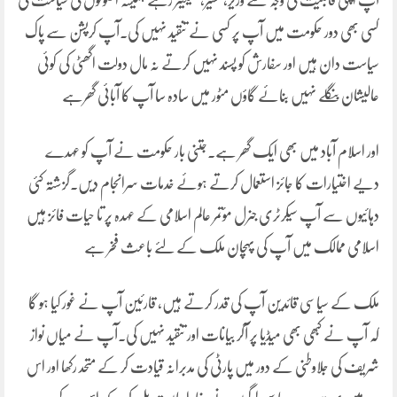
آپ اپنی قابلیت کی وجہ سے وزیر، مشیر، سینیٹر رہے ہمیشہ اصولوں کی سیاست کی
کسی بھی دور حکومت میں آپ پر کسی نے تنقید نہیں کی۔آپ کرپشن سے پاک
سیاست دان ہیں اور سفارش کو پسند نہیں کرتے نہ مال دولت اگھٹی کی کوئی
عالیشان بنگلے نہیں بنائے گاؤں مٹور میں سادہ سا آپ کا آبائی گھرہے
اور اسلام آباد میں بھی ایک گھر ہے۔جتنی بار حکومت نے آپ کو عہدے
دیے اختیارات کا جائز استعمال کرتے ہوئے خدمات سرانجام دیں۔گزشتہ کئی
دہائیوں سے آپ سیکرٹری جنرل مؤتمر عالم اسلامی کے عہدہ پر تا حیات فائز ہیں
اسلامی ممالک میں آپ کی پہچان ملک کے لئے باعث فخر ہے
ملک کے سیاسی قائدین آپ کی قدر کرتے ہیں، قارئین آپ نے غور کیا ہو گا
کہ آپ نے کبھی بھی میڈیا پر آکر بیانات اور تنقید نہیں کی۔آپ نے میاں نواز
شریف کی جلاوطنی کے دور میں پارٹی کی مدبرانہ قیادت کر کے متحد رکھا اور اس