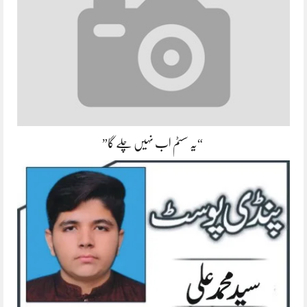
“یہ سسٹم اب نہیں چلے گا”