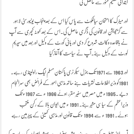
ابتدائی تعلیم مٹور سے حاصل کی
اور میٹرک کا امتحان سیالکوٹ سے پاس کیا اس کے بعد پنجاب یونیورسٹی لاہور
سے گریجویشن اور قانون کی ڈگری حاصل کی۔اس کے بعد کہوٹہ کچہری سے آپ
نے باقاعدہ وکالت شروع کر دی اور ہائی کورٹ کے وکیل اور بعد میں سپریم
کورٹ کے وکیل بنے۔آپ نے سیاست کا آغاز کیا
اور 1963 سے 1971 تک جنرل سیکرٹری پاکستان مسلم لیگ راولپنڈی رہے۔
1981کو وزیر اطلاعات نشریات بنے ساتھ مذہبی امور کے فرائض بھی سرانجام
دیے ۔1985ء میں مصر میں سفیر مقرر ہوئے 1986 ء سے 1987ء تک
وزیراعظم کے سیاسی مشیر بنے۔ 1991 ء میں ایوان بالا کے رکن منتحب
ہوئے۔ 1991 ء سے 1994 ء تک قانون اور مذہبی کمیٹی کے چیئرمین رہے