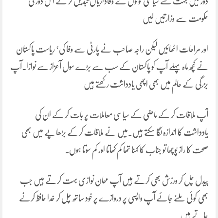
دور میں بہت سے سیاسی لوگوں نے وفاداریاں تبدیل کر کے اس دور کی
حکومت سے وزارتیں لیں
اور مراعات اٹھائیں لیکن راجہ صاحب نے پارٹی سے وفا کی‘ ریاست پاکستان
نے کچھ ماہ پہلے آپ کو پاکستان کے سب سے بڑے سول آعزاز سے نوازا۔آپ
بزرگی کے عالم میں بھی اچھی یادداشت رکھتے ہیں
آپ ملاقات کر کے ماضی کے سیاسی معاملات پر بات کر کے ان کی
یادداشت کا اندازہ لگا سکتے ہیں۔میں نے ملاقات کرکے بڑھاپے میں بھی
صحت کا راز پوچھا تو جناب کا کہنا تھا کم کھاتا اور کم سوتا ہوں۔
پیدل چل کر ورزش بھی کرتے ہیں آپ مہمان نوازی بہت کرتے ہیں جب
بھی کوئی ملنے جائے آپ واپسی پر دروازے پر خود ساتھ چل کر خدا حافظ کرنے
جاتے ہیں۔