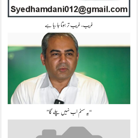
غریب، غریب تر ہوتا جا رہا ہے
“یہ سسٹم اب نہیں چلے گا”