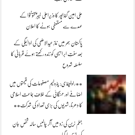
علی امین گنڈاپور کا وزیراعلیٰ خیبرپختونخوا کے
عہدے سے مستعفی ہونے کا اعلان
پاکستان بھر میں نمازِ عیدالاضحی کی ادائیگی کے
بعد سنتِ ابراہیمی کو زندہ رکھتے ہوئے قربانی کا
سلسلہ شروع
**راولپنڈی: پٹرولیم مصنوعات کی قیمتوں میں
اضافے اور مہنگائی کے خلاف جماعت اسلامی
کا دھرنا، شہریوں کی بڑی تعداد کی شرکت**
جہلم ٹرین کی زد میں آکر چالیس سالہ شخص جان
کی بازی ہارگیا