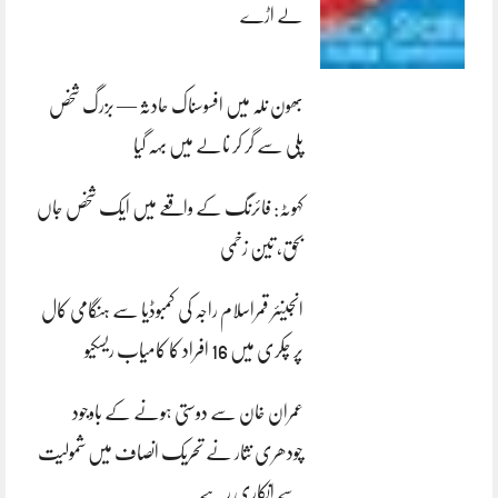
لے اڑے
بھون نلہ میں افسوسناک حادثہ — بزرگ شخص
پلی سے گر کر نالے میں بہہ گیا
کہوٹہ: فائرنگ کے واقعے میں ایک شخص جاں
بحق، تین زخمی
انجینئر قمراسلام راجہ کی کمبوڈیا سے ہنگامی کال
پر چکری میں 16 افراد کا کامیاب ریسکیو
عمران خان سے دوستی ہونے کے باوجود
چودھری نثار نے تحریک انصاف میں شمولیت
سے انکاری رہے