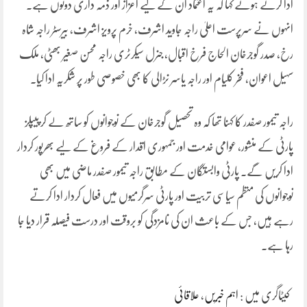
ادا کرتے ہوئے کہا کہ یہ اعتماد ان کے لیے اعزاز اور ذمہ داری دونوں ہے۔
انہوں نے سرپرست اعلیٰ راجہ جاوید اشرف، خرم پرویز اشرف، بیرسٹر راجہ شاہ
رخ، صدر گوجرخان الحاج فرخ اقبال، جنرل سیکرٹری راجہ محسن صغیر بھٹی، ملک
سہیل اعوان، فخر کلیام اور راجہ یاسر نڑالی کا بھی خصوصی طور پر شکریہ ادا کیا۔
راجہ تیمور صفدر کا کہنا تھا کہ وہ تحصیل گوجرخان کے نوجوانوں کو ساتھ لے کر پیپلز
پارٹی کے منشور، عوامی خدمت اور جمہوری اقدار کے فروغ کے لیے بھرپور کردار
ادا کریں گے۔ پارٹی وابستگان کے مطابق راجہ تیمور صفدر ماضی میں بھی
نوجوانوں کی منظم سیاسی تربیت اور پارٹی سرگرمیوں میں فعال کردار ادا کرتے
رہے ہیں، جس کے باعث ان کی نامزدگی کو بروقت اور درست فیصلہ قرار دیا جا
رہا ہے۔
کیٹاگری میں :
اہم خبریں
،
علاقائی