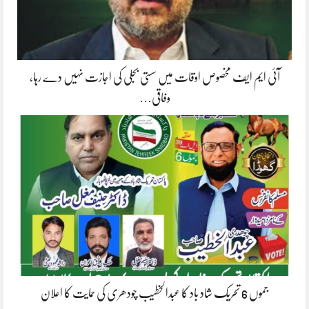
آئی ایم ایف مخصوص اوقات میں سستی بجلی کی اجازت نہیں دے رہا،
وفاقی…
جموں 6 تحریک شاد باد کا عبدالخطیب چودھری کی حمایت کا اعلان