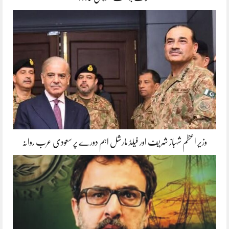
وزیر اعظم شہباز شریف اور فیلڈ مارشل اہم دورے پر سعودی عرب روانہ