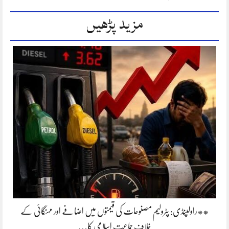
مزید پڑھیں
**راولپنڈی: پٹرولیم مصنوعات کی قیمتوں میں اضافے اور مہنگائی کے
خلاف جماعت اسلامی کا…