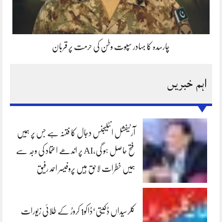
چارسدہ کا بہادر سپوت وطن کی حرمت پر قربان
اہم خبریں
آرٹیفشل انٹلیجنس دجال کا فتنہ ہے جس پر ہمیں
فتح حاصل ہو گی،AI پر اندھے اعتماد کی وجہ سے
ہمیں خطرات لاحق ہیں پروفیسر احمد رفیق
کلرسیداں ڈکیتی‘ڈاکو1 کروڑ کے طلائی زیورات