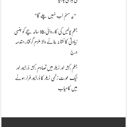
“یہ سسٹم اب نہیں چلے گا”
جہلم پولیس کی کارروائی،10 سالہ بچے کو جنسی
زیادتی کا نشانہ بنانے والا ملزم گرفتار،مقدمہ
درج
جہلم رکشہ اور ٹریلر میں تصادم رکشہ ڈرائیور اور
ایک عورت زخمی ٹریلر کا ڈرائیور فرار ہونے
میں کامیاب