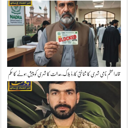
قائداعظم نامی شہری کا شناختی کارڈ بلاک،عدالت کا شہری کو پیش ہونے کا حکم