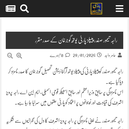
Skip
to
content
راجہ تیمور صفدر پیپلز پارٹی یوتھ گوجرخان کے صدر مقرر
28/01/2026
عامر واجد
0 تبصرے
راجہ تیمور صفدر کو پیپلز پارٹی کی پیپلز یوتھ آرگنائزیشن تحصیل گوجرخان کا صدر نامزد کر
دیا گیا ہے۔
اس نامزدگی پر سابق وزیراعظم اور سابق اسپیکر قومی اسمبلی، ایم این اے راجہ پرویز
اشرف کی قیادت اور نوجوانوں پر اعتماد کو پارٹی حلقوں میں سراہا جا رہا ہے۔
راجہ تیمور صفدر نے اپنی نامزدگی پر راجہ پرویز اشرف کا دل کی گہرائیوں سے شکریہ