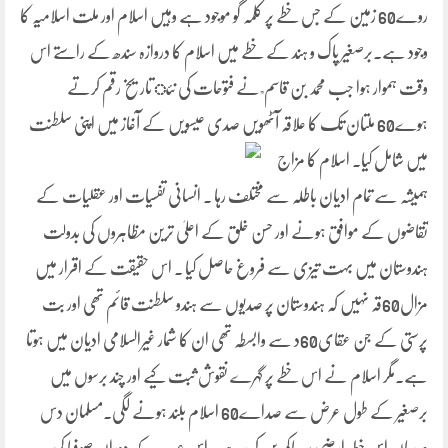
روے60 زمین کے جس خطے پر کلمہ گو موجود ہے وہیں اسلام اور ملت اسلامیہ کا
وجود ہے۔برصغیر پاک و ہند کے خطے میں اسلام کا دروازہ سندھ کے راستے اس
وقت ہموار ہوا جب محمد بن قاسم ؒ نے فتوحات کی نئ تاریخ رقم کرتے
ہوے60 ملتان تک کا علاقہ آٹھویں صدی عیسویں کے آغاز میں اپنی سلطنت
میں شامل کیا۔ اسلام کا مزاج
ہمیشہ سے تمام ادیان باطلہ سے مختلف رہا ۔ انسانی تفسیات اور عقلیات کے
تقاضوں کے موافق ہونے اور حسن خلق کے اعلیٰ ترین مظاہروں کی بدولت
ہندوستان میں بہت تیزی سے فروغ حاصل کیا ۔ اس حقیقت کے اقرار میں
مزال60قہ نہیں کہ ہندوستان پر صدیوں سے ہندو سلطنت قائم تھی اور بت
پرستی کے جن عقای60د سے وابسطہ تھی ان کا شمار غیرالسلامی ادیان میں ہوتا
ہے۔مگر اسلام نے اس خطے پر گہرے نقوش ثبت کیے اور چند برسوں میں
برصغیر کے طول عرض سے صداے60 اسلام بلند ہونے لگی۔مسلمان دس