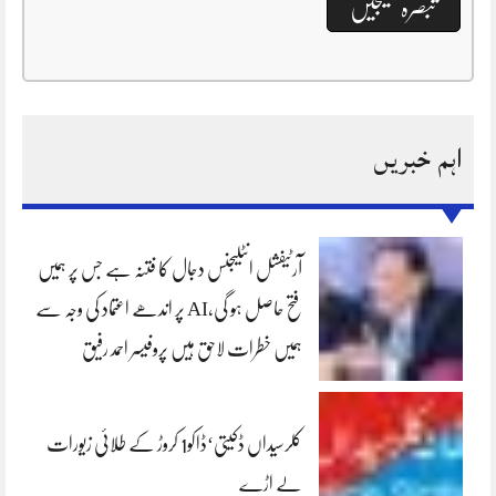
اہم خبریں
آرٹیفشل انٹلیجنس دجال کا فتنہ ہے جس پر ہمیں
فتح حاصل ہو گی،AI پر اندھے اعتماد کی وجہ سے
ہمیں خطرات لاحق ہیں پروفیسر احمد رفیق
کلرسیداں ڈکیتی‘ڈاکو1 کروڑ کے طلائی زیورات
لے اڑے