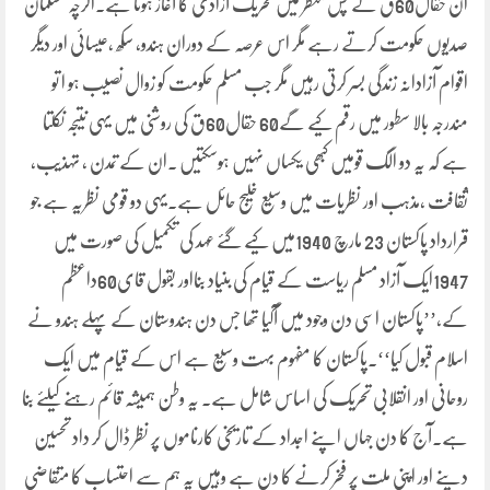
ان حقال60ق کے پس منظر میں تحریک آزادی کا آغاز ہوتا ہے۔اگرچہ مسلمان
صدیوں حکومت کرتے رہے مگر اس عرصہ کے دوران ہندو، سکھ ،عیسائی اور دیگر
اقوام آزادانہ زندگی بسر کرتی رہیں مگر جب مسلم حکومت کو زوال نصیب ہو ا تو
مندرجہ بالا سطور میں رقم کیے گے60 حقال60ق کی روشنی میں یہی نتیجہ نکلتا
ہے کہ یہ دو الگ قومیں کبھی یکساں نہیں ہوسکتیں ۔ان کے تمدن ، تہذیب،
ثقافت ،مذہب اور نظریات میں وسیع خلیج حائل ہے۔یہی دو قومی نظریہ ہے جو
قرارداد پاکستان 23 مارچ 1940میں کیے گئے عہد کی تکمیل کی صورت میں
1947ایک آزاد مسلم ریاست کے قیام کی بنیاد بنااور بقول قای60داعظم
کے،’’پاکستان اسی دن وجود میں آگیا تھا جس دن ہندوستان کے پہلے ہندو نے
اسلام قبول کیا‘‘۔پاکستان کا مفہوم بہت وسیع ہے اس کے قیام میں ایک
روحانی اور انقلابی تحریک کی اساس شامل ہے۔ یہ وطن ہمیشہ قائم رہنے کیلئے بنا
ہے۔آج کا دن جہاں اپنے اجداد کے تاریخی کارناموں پر نظر ڈال کر داد تحسین
دینے اور اپنی ملت پر فخر کرنے کا دن ہے وہیں یہ ہم سے احتساب کا متقاضی