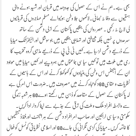
بھی ہے۔ہم نے اس کے حصول کی جدوجہد میں قربان اور شہید ہونے والی
ہستیوں سے وفا نہ نبھائی۔لاکھوں جلا وطن ہونیوالے مسلم مہاجروں کی قربانیوں
کی لاج نہ رکھی ۔ عصر رواں کی جنگیں پاکستان کے ازلی دشمن کے ساتھ
سرحدوں پر نہیں بلکہ ثقافتی اور تہذیبی جنگیں ہیں جو سوشل اور الیکٹرانک میڈیا
کے ذریعے دشمن لڑ رہا ہے۔کہیں ٹی ٹی پی کے ذریعے مذہبی گروہ تخریب کا
ری میں ملوث ہیں تو کہیں سیاسی جماعتوں میں بہروپیے اور کہیں میڈیا میں موجود
ان کے ایجنٹس اس وطن کی بنیادوں کو کھوکھلا کرنے اور اس کے باسیوں کے
نظریات و عقای60د کو تباہ کرنے میں مصروف ہیں۔ضرورت اس امر کی ہے
کہ پاکستان کے حصول کے مقاصد کو ذہن میں رکھتے ہوے60 ہر شعبہ زندگی
سے وابسطہ افراد ملک و ملت کی ترقی کے جذبے سے اپنا کردار ادا کریں۔
حکومتی و سیاسی اراکین اور صاحب امر افراد دشمن کے ہر ایجنٹ اورفنڈڈ تنظیموں
کا خاتمہ کریں۔میڈیا کی کڑی نگرانی کی جاے60 اور اسلامی نظریاتی کونسل کو فعال