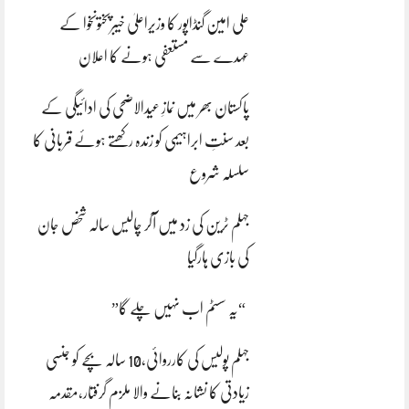
علی امین گنڈاپور کا وزیراعلیٰ خیبرپختونخوا کے
عہدے سے مستعفی ہونے کا اعلان
پاکستان بھر میں نمازِ عیدالاضحی کی ادائیگی کے
بعد سنتِ ابراہیمی کو زندہ رکھتے ہوئے قربانی کا
سلسلہ شروع
جہلم ٹرین کی زد میں آکر چالیس سالہ شخص جان
کی بازی ہارگیا
“یہ سسٹم اب نہیں چلے گا”
جہلم پولیس کی کارروائی،10 سالہ بچے کو جنسی
زیادتی کا نشانہ بنانے والا ملزم گرفتار،مقدمہ