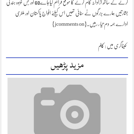
کرنے کے ساتھ آزادانہ کام کرنے کا موقع فراہم کیاجاے60 اور جس غزوہ ہند کی
بشارتیں ہمارے بزرگوں نے سنائی تھیں اس کیلئے افواج پاکستان اور ملٹری
ادارے ہمہ دم تیا ر رہیں۔{jcomments on}
کیٹاگری میں :
کالم
مزید پڑھیں