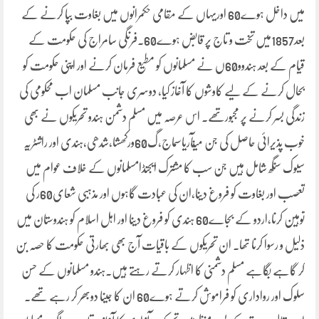
میں داخل ہوے60 اوریہاں کے مقامی حکمرانوں میں بغاوت بپا کرنے کے
بعد1857میں تخت و تاج پر قابض ہوے60۔فرنگی سامراج کی حکومت کے
قیام کے بعد ہندوو60ں نے مسلمانوں کو مطیع فرمان کرنے اور اپنی حکومت کو
بحال کرنے کے لیے کاوشوں کا آغاز کیا، دوسری جانب مسلمان اب محکومی کی
زندگی بسر کرنے پر مجبورتھے۔ اس عرصہ میں مسلم دشمن ہندو تحریکوں نے بھی
خوب پذیرائی حاصل کی جن میںآریاسماج،گ60ورکھشا،شدھی،ہندی اور راشٹریہ
سیوک سنگھ شامل ہیں جن سب کا مشترک ایجنڈامسلمانوں کے خلاف عوام میں
تعصب اور بغاوت کو فروغ دینا،ان کی عبادت گاہوں اور مذہبی شعای60ر کی
توہین کرنا،اردو کے بجاے60 ہندی کو فروغ دینا اور اہل اسلام کو ہندوستان میں
ذلیل و رسوا کرنا تھا۔ ان تحریکوں کے باقیات آج بھی بھارتی حکومت کا حصہ بن
کر گاہے بگاہے مسلم دشمنی کا اظہار کرتے رہتے ہیں۔ہندو مسلمانوں کے حسن
سلوک اور رواداری کو فراموش کرتے ہوے60 ان کا جینا دوبھر کر رہے تھے۔