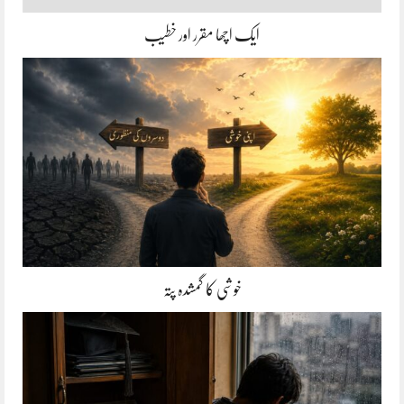
ایک اچھا مقرر اور خطیب
خوشی کا گمشدہ پتہ