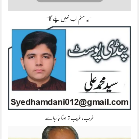
“یہ سسٹم اب نہیں چلے گا”
غریب، غریب تر ہوتا جا رہا ہے