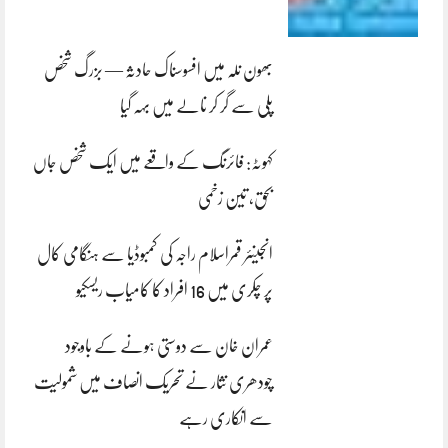
بھون نلہ میں افسوسناک حادثہ — بزرگ شخص
پلی سے گر کر نالے میں بہہ گیا
کہوٹہ: فائرنگ کے واقعے میں ایک شخص جاں
بحق، تین زخمی
انجینئر قمراسلام راجہ کی کمبوڈیا سے ہنگامی کال
پر چکری میں 16 افراد کا کامیاب ریسکیو
عمران خان سے دوستی ہونے کے باوجود
چودھری نثار نے تحریک انصاف میں شمولیت
سے انکاری رہے