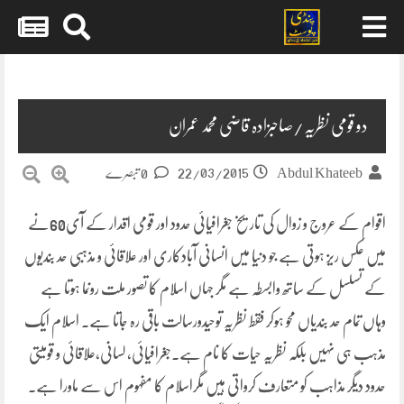
Skip
to
content
دو قومی نظریہ/صاحبزادہ قاضی محمد عمران
22/03/2015
Abdul Khateeb
0 تبصرے
اقوام کے عروج و زوال کی تاریخ جغرافیائی حدود اور قومی اقدار کے آی60نے
میں عکس ریز ہوتی ہے جو دنیا میں انسانی آبادکاری اور علاقائی و مذہبی حد بندیوں
کے تسلسل کے ساتھ وابسطہ ہے مگر جہاں اسلام کا تصور ملت رونما ہوتا ہے
وہاں تمام حد بندیاں محو ہوکر فقط نظریہ توحیدورسالت باقی رہ جاتا ہے۔ اسلام ایک
مذہب ہی نہیں بلکہ نظریہ حیات کا نام ہے۔جغرافیائی،
لسانی،علاقائی و قومیتی
حدود دیگر مذاہب کو متعارف کرواتی ہیں مگراسلام کا مفہوم اس سے ماورا ہے۔