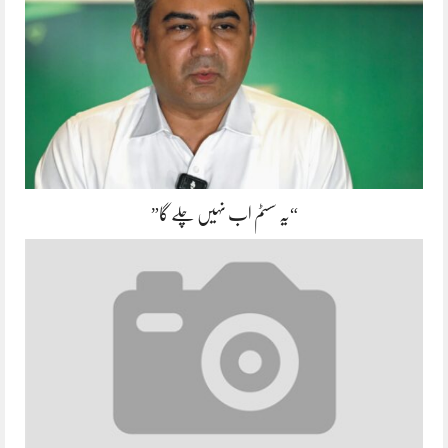
“یہ سسٹم اب نہیں چلے گا”