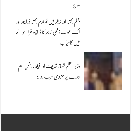
درج
جہلم رکشہ اور ٹریلر میں تصادم رکشہ ڈرائیور اور
ایک عورت زخمی ٹریلر کا ڈرائیور فرار ہونے
میں کامیاب
وزیر اعظم شہباز شریف اور فیلڈ مارشل اہم
دورے پر سعودی عرب روانہ