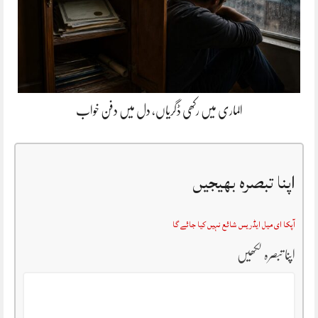
الماری میں رکھی ڈگریاں، دل میں دفن خواب
اپنا تبصرہ بھیجیں
آپکا ای میل ایڈریس شائع نہیں کیا جائے گا
اپنا تبصرہ لکھیں