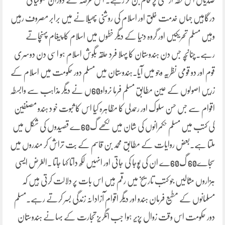
صدیاں اس خطہ ارضی پر حاکم بن کر رہے۔ اس عرصہ کے دوران صوفیا کی
درگاہیں جہاں خدمت خلق اور اسلام کی روشنی پھیلانے میں برابر مصروف رہیں
وہیں مسلم تحریکیں اور گروہ دنیا کے دیگر خطوں میں اسلام کا پیغام پہنچاتے
رہے۔چنانچہ جس دن ہندوستان کا پہلا فرد حلقہ بگوش اسلام ہو اسی دن دوسری
قوم اور دو قومی نظریہ وجو میں آیا۔ہندوستان میں مسلم دور حکومت میں اسلام کے
زریں اصولوں کے عین مطابق مسلم فرما نرواو60ں نے دیگر مذاہب سے وابسطہ
اقوام سے جس حسن سلوک اور رحمدلی کا مظاہرہ کیا اس کا ثبوت خو د ہندو مصنفین
کی کتب میں مسلم حکمرانوں کی شان میں لکھے گ60ے قصیدوں کی شکل میں
ملتا ہے۔بعض روایات کے مطابق محمد بن قاسم کے بت تراش کر مندروں میں
سجاے60 گ60ے ان کی پوجا کی جاتی اور انہیں لکھ داتا کہا جاتا ۔الغرض ایسی
ہزاروں مثالیں جو کتب تاریخ میں رقم ہیں اس بات پر دلالت کرتی ہیں کہ
مسلمانوں کے مطیع فرمان ہندو اور دیگر اقوام آزادانہ زندگی بسر کرتے رہے۔مسلم
دور حکومت اس وقت زوال پزیر ہوا جب انگریز تجارت کے بہانے ہندوستان