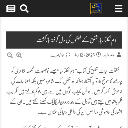
Skip
to
content
دم نکلتا رہا، شفق کے لفظوں کی دل گرفتہ بازگشت
14/12/2025
عامر واجد
0 تبصرے
شفقت حیات شفق کی کتاب”دم نکلتا رہا“جیسے خوبصورت مجموعہ شاعری کو
پڑھنے کا موقع ملا تو یہ آشکار ہوا کہ وہ محض ایک شاعرہ نہیں بلکہ احساسات کی
خاموش مجسمہ گر ہیں۔ وہ اُن نایاب لوگوں میں سے ہیں جو کم بولتے ہیں مگر جب
قلم ہاتھ میں لیتے ہیں تو دل کے بند در و دیوار یکایک کھلنے لگتے ہیں۔ ان کے
اشعار کی خاموشی دراصل ان کی داخلی دنیا کی عکاس ہے۔