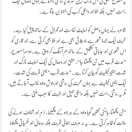
یہ مصرع عشق کی اس نازک ترین سرحد پر روشنی ڈالتا ہے جہاں وصال ایک
راحت نہیں، بلکہ فنا اور داخلی کرب کی انتہا بن جاتا ہے۔
شاعرہ نے یہاں وصل کو نہایت نفاست اور گہرائی کے ساتھ پیش کیا ہے۔
محبت ایک ایسا شعور ہے جو جلاتی بھی ہے اور فنا بھی کرتی ہے، اور قاری کو
اس شعوری اور جذباتی کشمکش کے ساتھ ہم آہنگ کر دیتی ہے۔دوسرا مصرع،
”حدتِ قرب میں تن پگھلتا رہا“، عشق اور وصال کی ایک نہایت نازک اور
شدت انگیز کیفیت کو بیان کرتا ہے۔ ”حدّتِ قرب” یعنی قربت کی شدت،
ایک ایسی کیفیت ہے جہاں محبت کی روشنی اور جوش وجود غالب آ جاتے ہیں،
مگر یہ روشنی راحت نہیں بلکہ داخلی تپش اور اذیت کا سبب بنتی ہے۔
”تن پگھلتا رہا“کی تشبیہ گویا وجود کے ہر جزو کے پگھلنے، نرم اور شفاف ہونے کی
حالت کو ظاہر کرتی ہے۔ یہ نہ صرف جسمانی قربت بلکہ روحانی اور نفسیاتی پگھلاؤ