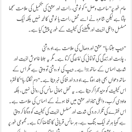
عام طور پر”ساعتِ وصل“ کو خوشی، راحت اور عشق کی تکمیل کی علامت سمجھا
جاتا ہے لیکن شاعرہ نے اسے محض راحت یا خوشی کا لمحہ نہیں بلکہ ایک
مسلسل داخلی اذیت اور پگھلنے کی کیفیت کے طور پر پیش کیا ہے۔
”دیپ جلتا رہا” عشق اور وصال کی علامت ہے جو روشنی
، چاہت اور زندگی کی توانائی کی نمائندگی کرتا ہے۔ مگر یہ جلنا خاموش اذیت اور
شدتِ احساس کے ساتھ جڑا ہے۔ دیپ کی لو روشنی تو دیتی ہے مگر اس کے
ساتھ دھواں بھی بلند ہوتا ہے جو درد اور فنا کی خبر دیتا ہے۔”دم نکلتا رہا“کا فقرہ
اس کیفیت کو مزید گہرا کر دیتا ہے۔ یہ محض جسمانی سانس کی روانی نہیں، بلکہ
وجودی کرب، داخلی تناؤ اور عشق میں فنا ہونے کے احساس کی علامت ہے۔
اس فقرے کی تکرار درد کی شدت اور مسلسل اذیت کی کیفیت کو دوگنا کر دیتی
ہے گویا ہر لمحہ ایک جنگ ہے، ہر سانس قربانی کا تقاضا کرتا ہے۔مجموعی طور پر