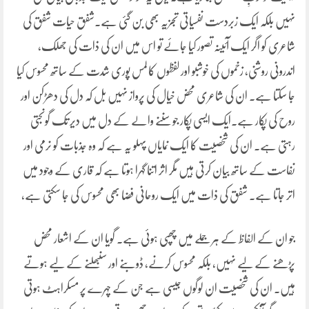
نہیں بلکہ ایک زبردست نفسیاتی تجزیہ بھی بن گئی ہے۔شفق حیات شفق کی
شاعری کو اگر ایک آئینہ تصور کیا جائے تو اس میں ان کی ذات کی جھلک،
اندرونی روشنی، زخموں کی خوشبو اور لفظوں کا لمس پوری شدت کے ساتھ محسوس کیا
جا سکتا ہے۔ ان کی شاعری محض خیال کی پرواز نہیں بل کہ دل کی دھڑکن اور
روح کی پکار ہے۔ایک ایسی پکار جو سننے والے کے دل میں دیر تک گونجتی
رہتی ہے۔ ان کی شخصیت کا ایک نمایاں پہلو یہ ہے کہ وہ جذبات کو نرمی اور
نفاست کے ساتھ بیان کرتی ہیں مگر اثر اتنا گہرا ہوتا ہے کہ قاری کے وجود میں
اتر جاتا ہے۔ شفق کی ذات میں ایک روحانی فضا بھی محسوس کی جا سکتی ہے،
جو ان کے الفاظ کے ہر جملے میں چھپی ہوئی ہے۔ گویا ان کے اشعار محض
پڑھنے کے لیے نہیں، بلکہ محسوس کرنے، ڈوبنے اور سنبھلنے کے لیے ہوتے
ہیں۔ ان کی شخصیت ان لوگوں جیسی ہے جن کے چہرے پر مسکراہٹ ہوتی