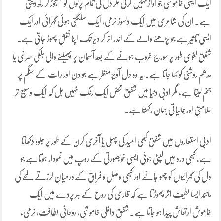
ایک ایسی خاموشی جو آواز نہیں کرتی مگر دل کی تمام پرتوں کو جھنجوڑ کر رکھ دیتی
ہے۔ ان کی شاعری میں ایک دلسوز نرمی، ایک سلگتی ہوئی گہرائی اور ایک
ایسی تاثیر ہے جو پڑھنے والے کے اندر اتر کر دیر تک اپنا نقش چھوڑ جاتی ہے۔
شفق لغوی طور پر سورج غروب ہونے کے بعد آسمان پر پھیلنے والی ہلکی سرخی یا
مدھم روشنی کو کہا جاتا ہے۔ یہ وہ دل آویز منظر ہے جو دن اور رات کے سنگم پر
جنم لیتا ہے، مگر ادبی دنیا میں شفق محض ایک رنگ نہیں بل کہ ایک وسیع تر
علامتی اور جمالیاتی جہان رکھتا ہے۔
ادبی استعاروں میں شفق کبھی امید کی پہلی یا آخری کرن کے طور پر جلوہ دکھاتا
ہے، کبھی درد میں لپٹی ہوئی ایسی خوبصورتی کے روپ میں نمودار ہوتا ہے جو
دل کی گہرائیوں کو چھو جائے اور کبھی وصل و فراق کے درمیان لرزتے لمحے کی
مانند ایسا لطیف اثر چھوڑ تا ہے کہ قاری کی روح کے ہر پردے میں ایک
خاموش ارتعاش پیدا ہو جاتا ہے۔ شفق داخلی خاموشی، روحانی لطافت، نرمی،