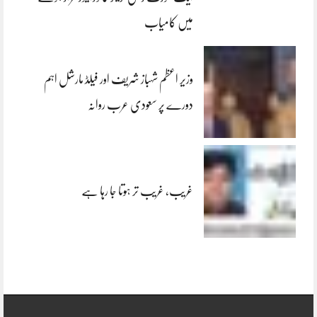
میں کامیاب
وزیر اعظم شہباز شریف اور فیلڈ مارشل اہم
دورے پر سعودی عرب روانہ
غریب، غریب تر ہوتا جا رہا ہے