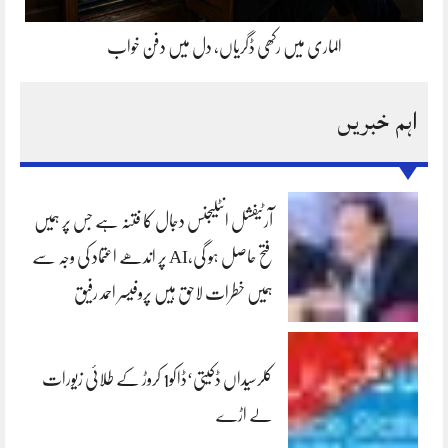
الماری میں رکھی ڈگریاں، دل میں دفن خواب
اہم خبریں
آرٹیفشل انٹلیجنس دجال کا فتنہ ہے جس پر ہمیں
فتح حاصل ہو گی،AI پر اندھے اعتماد کی وجہ سے
ہمیں خطرات لاحق ہیں پروفیسر احمد رفیق
کلرسیداں ڈکیتی‘ڈاکو1 کروڑ کے طلائی زیورات
لے اڑے