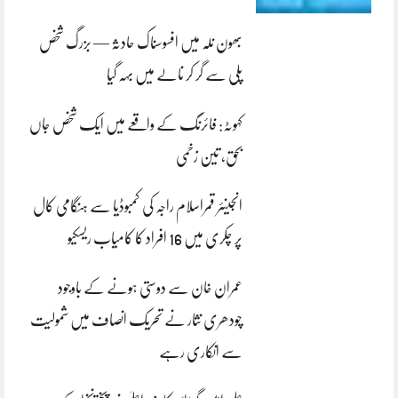
بھون نلہ میں افسوسناک حادثہ — بزرگ شخص
پلی سے گر کر نالے میں بہہ گیا
کہوٹہ: فائرنگ کے واقعے میں ایک شخص جاں
بحق، تین زخمی
انجینئر قمراسلام راجہ کی کمبوڈیا سے ہنگامی کال
پر چکری میں 16 افراد کا کامیاب ریسکیو
عمران خان سے دوستی ہونے کے باوجود
چودھری نثار نے تحریک انصاف میں شمولیت
سے انکاری رہے