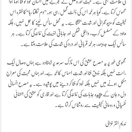
کی علامت بھی ہے۔محبت اور وصل کے تجربے میں انسان خود کو فنا ہوتا ہوا
محسوس کرتا ہے، گویا ہر لمحہ اس کی ذات گھل رہی ہو۔”دم نکلتا رہا“کا فقرہ اس
کیفیت کو مزید گہرائی اور شدت بخشتا ہے۔ یہ محض سانس لینے کا عمل نہیں، بلکہ
وجود کے مسلسل کرب، داخلی تھکن اور جذباتی اذیت کی نمائندگی کرتا ہے۔ ہر
سانس ایک جدوجہد، ہر لمحہ قربانی اور درد کی شدت کی علامت بنتا ہے۔
مجموعی طور پر یہ مصرع عشق کی اس نازک سرحد پر ایستادہ ہے جہاں وصال ایک
راحت نہیں بلکہ ذوقِ فنا اور شدتِ احساس کا لمحہ ہے، اور جہاں محبت کی معراج
مکمل ہونے میں نہیں بلکہ خود کو فنا کر دینے میں پوشیدہ ہے۔ یہ مصرع انسانی
دل و جان کے پیچیدہ جذبات کی نمائندگی کرتا ہے اور قاری کو عشق کی انتہائی
نفسیاتی و روحانی کیفیت سے روشناس کراتا ہے۔
ندیم اختر غزالی