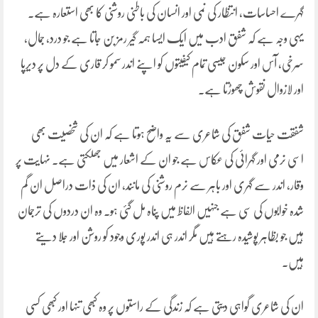
گہرے احساسات، انتظار کی نمی اور انسان کی باطنی روشنی کا بھی استعارہ ہے۔
یہی وجہ ہے کہ شفق ادب میں ایک ایسا ہمہ گیر رمز بن جاتا ہے جو درد، جمال،
سرخی، آس اور سکون جیسی تمام کیفیتوں کو اپنے اندر سمو کر قاری کے دل پر دیرپا
اور لازوال نقوش چھوڑتا ہے۔
شفقت حیات شفق کی شاعری سے یہ واضح ہوتا ہے کہ ان کی شخصیت بھی
اسی نرمی اور گہرائی کی عکاس ہے جو ان کے اشعار میں جھلکتی ہے۔ نہایت پر
وقار، اندر سے گہری اور باہر سے نرم روشنی کی مانند، ان کی ذات دراصل ان گم
شدہ خوابوں کی سی ہے جنہیں الفاظ میں پناہ مل گئی ہو۔ وہ ان دردوں کی ترجمان
ہیں جو بظاہر پوشیدہ رہتے ہیں مگر اندر ہی اندر پوری وجود کو روشن اور جلا دیتے
ہیں۔
ان کی شاعری گواہی دیتی ہے کہ زندگی کے راستوں پر وہ کبھی تنہا اور کبھی کسی