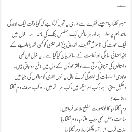
ہے۔
”دم نکلتا رہا” جیسے فقرے سے قاری یہ تجربہ کرتا ہے کہ گویا وقت ایک بوجھ کی
مانند جسم پر سوار ہے اور ہر سانس ایک مسلسل جنگ کی مانند ہے۔ غزل میں
ایک عورت کی خاموش تکلیف، اندرونی چیخ اور بیبسی کو کسی شور یا واویلے کے
بغیر انتہائی سادگی اور نفاست کے ساتھ بیان کیا گیا ہے۔ یہ غزل ان کہی
داستانوں کی ترجمانی کرتی ہے جو اکثر عورتوں کے دل میں دفن رہ جاتی ہیں۔
وجودی احساسات کی نمائندگی کرنے والی یہ غزل قاری کو سوالوں کی دنیا میں
دھکیل دیتی ہے: کب ہم جیتتے ہیں، کب مرتے ہیں، اور کب صرف دم نکلتا
رہتا ہے؟
دم نکلتا رہا کا خوبصورت مطلع ملاحظہ فرمائیں:
ساعتِ وصل تھی دیپ جلتا رہا، دم نکلتا رہا
حدّتِ قرب میں تن پگھلتا رہا، دم نکلتا رہا