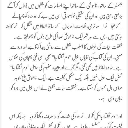
ہمسفر کے ساتھ، خاموشی کے ساتھ اپنے احساسات کو لفظوں میں ڈھال کر آگے
بڑھتی رہتی ہیں اور ان کی حقیقی خوبصورتی اسی میں ہے کہ وہ درد کو چھپانے
کے بجائے اسے نرمی، نفاست اور جمال کے ساتھ الفاظ میں منتقل کرنے کا ہنر
جانتی ہیں، جس سے ہر شعر ایک خاموش صدا کی طرح دلوں کو چھو لیتا ہے۔
شفقت حیات کی غزلوں کا اسلوب لفظوں سے روشنی پیدا کرتا ہے اور درد سے
معنی۔ ان کی کتاب کی نمایاں غزل ”دم نکلتا رہا” بھی اسی فنّی پہچان کی عکاس
ہے۔سادہ الفاظ میں کہی گئی، مگر گہرے اور پیچیدہ مفہوم کی حامل ”دم نکلتا رہا“
محض ایک غزل نہیں بلکہ ایک مکمل کیفیت ہے، ایک خاموش چیخ جو ہر
حساس دل محسوس کر سکتا ہے۔ شفقت حیات شفق نے اس غزل میں درد کو
زبان دی ہے،
اور ”دم نکلتا رہا“کی تکرار نے درد کی شدت کو نہ صرف دوگنا کر دیا ہے بلکہ اس
کیفیت کو کربِ مسلسل بنا دیا ہے۔ یوں یہ تکرار محض ایک جذباتی بیان ہی