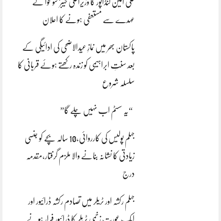
علی امین گنڈاپور کا وزیراعلیٰ خیبرپختونخوا کے
عہدے سے مستعفی ہونے کا اعلان
پاکستان بھر میں نمازِ عیدالاضحی کی ادائیگی کے
بعد سنتِ ابراہیمی کو زندہ رکھتے ہوئے قربانی کا
سلسلہ شروع
“یہ سسٹم اب نہیں چلے گا”
جہلم پولیس کی کارروائی،10 سالہ بچے کو جنسی
زیادتی کا نشانہ بنانے والا ملزم گرفتار،مقدمہ
درج
جہلم رکشہ اور ٹریلر میں تصادم رکشہ ڈرائیور اور
ایک عورت زخمی ٹریلر کا ڈرائیور فرار ہونے