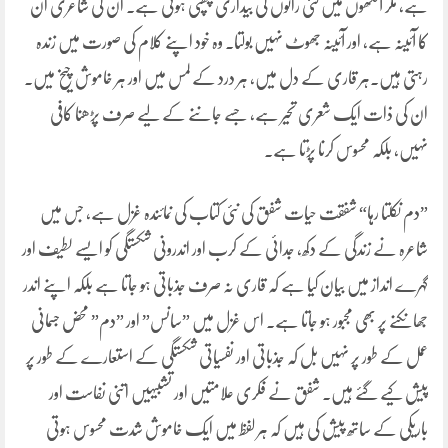
ہے، مگر آنکھوں میں کئی راتوں کی بیداری چھپی ہوتی ہے۔ ان کی شاعری ان
کا آئینہ ہے، اور آئینہ جھوٹ نہیں بولتا۔ وہ خود اپنے کلام کی صورت میں زندہ
رہتی ہیں۔ہر قاری کے دل میں، ہر درد کے لمس میں اور ہر خاموش چیخ میں۔
ان کی ذات ایک شعری تحیر ہے، جسے جاننے کے لیے صرف پڑھنا کافی
نہیں، بلکہ محسوس کرنا پڑتا ہے۔
”دم نکلتا رہا“ شفقت حیات شفق کی نئی کتاب کی نمائندہ غزل ہے، جس میں
شاعرہ نے زندگی کے دکھ، جدائی کے کرب اور اندرونی شکستگی کو ایسے لطیف اور
گہرے انداز میں بیان کیا ہے کہ قاری نہ صرف جذباتی ہو جاتا ہے بلکہ اپنے اندر
جھانکنے پر بھی مجبور ہو جاتا ہے۔ اس غزل میں ”سانس” اور ”دم” محض جسمانی
عمل کے طور پر نہیں بل کہ جذباتی اور نفسیاتی شکستگی کے استعارے کے طور پر
پیش کیے گئے ہیں۔ شفق نے فکری علامتیں اور تشبیہیں اتنی نفاست اور
باریکی کے ساتھ پیش کی ہیں کہ ہر لفظ میں ایک خاموش شدت محسوس ہوتی