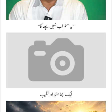
“یہ سسٹم اب نہیں چلے گا”
ایک اچھا مقرر اور خطیب