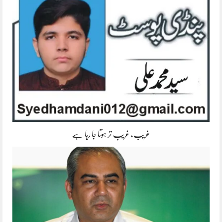
غریب، غریب تر ہوتا جا رہا ہے