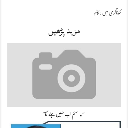
کیٹاگری میں :
کالم
مزید پڑھیں
“یہ سسٹم اب نہیں چلے گا”