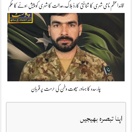
قائداعظم نامی شہری کا شناختی کارڈ بلاک،عدالت کا شہری کو پیش ہونے کا حکم
چارسدہ کا بہادر سپوت وطن کی حرمت پر قربان
اپنا تبصرہ بھیجیں