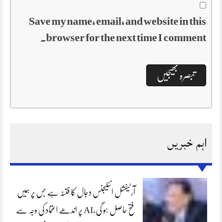
Save my name, email, and website in this
browser for the next time I comment.
اہم خبریں
آرٹیفشل انٹلیجنس دجال کا فتنہ ہے جس پر ہمیں
فتح حاصل ہو گی،AI پر اندھے اعتماد کی وجہ سے