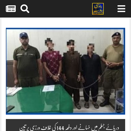
Skip
to
content
دریائے جہلم میں نہانے اور دفعہ 144 کی خلاف ورزی پر تین