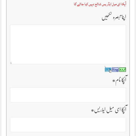
آپکا ای میل ایڈریس شائع نہیں کیا جائے گا
اپنا تبصرہ لکھیں
آپکا نام
*
آپکا ای میل ایڈریس
*