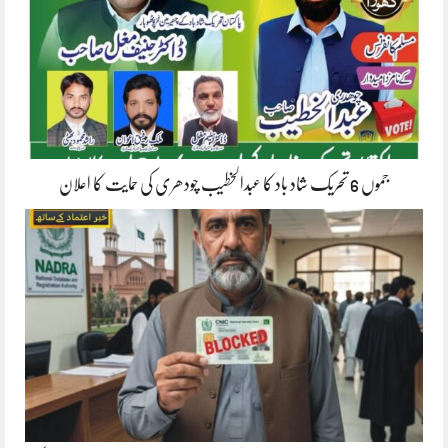
جموں 6 تحریک شاد باد کا عبدالخطیب چودھری کی حمایت کا اعلان