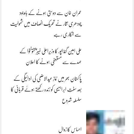
عمران خان سے دوستی ہونے کے باوجود
چودھری نثار نے تحریک انصاف میں شمولیت
سے انکاری رہے
علی امین گنڈاپور کا وزیراعلیٰ خیبرپختونخوا کے
عہدے سے مستعفی ہونے کا اعلان
پاکستان بھر میں نمازِ عیدالاضحی کی ادائیگی کے
بعد سنتِ ابراہیمی کو زندہ رکھتے ہوئے قربانی کا
سلسلہ شروع
احساس کا زوال