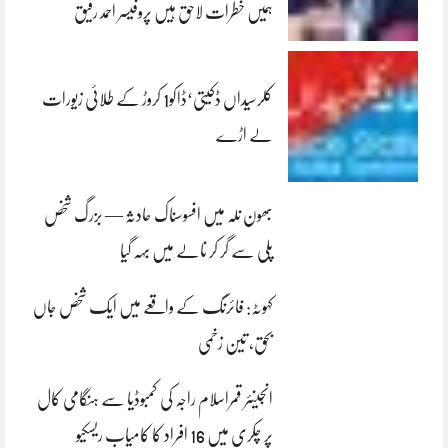
ہمیں خطرات لاحق ہیں پروفیسر احمد رفیق
کلرسیداں ڈکیتی‘ڈاکو1 کروڑ کے طلائی زیورات
لے اڑے
بھون نلہ میں افسوسناک حادثہ — بزرگ شخص
پلی سے گر کر نالے میں بہہ گیا
کہوٹہ: فائرنگ کے واقعے میں ایک شخص جاں
بحق، تین زخمی
انجینئر قمراسلام راجہ کی کمبوڈیا سے ہنگامی کال
پر چکری میں 16 افراد کا کامیاب ریسکیو