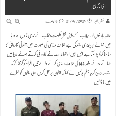
افراد گرفتار
21/07/2025
ظفر رشید
0 تبصرے
حالیہ بارشوں اور سیلاب کے پیش نظر حکومت پنجاب نے ندی نالوں اور دریا
میں نہانے پر پابندی عائد کی ہے خلاف ورزی کی صورت میں قانونی کاروائی کا
سامنا کرنا پڑ سکتا ہے ایس ایس او تھانہ صدر نے کاروائی کرتے ہوئے دریا میں
نہاتے ہوئے دفعہ 144 کی خلاف ورزی کرنے والےتین افراد کو گرفتار کرکہ
مقدمہ درج کرلیا جہلم پولیس نے کہا کہ قانون پر عمل کریں اپنی جانوں کو خطرے
میں نا ڈالیں