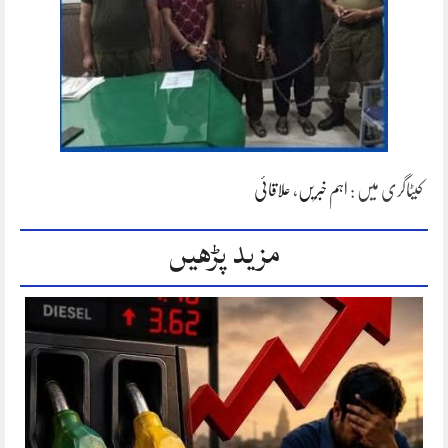
کیٹاگری میں :
اہم خبریں
،
علاقائی
مزید پڑھیں