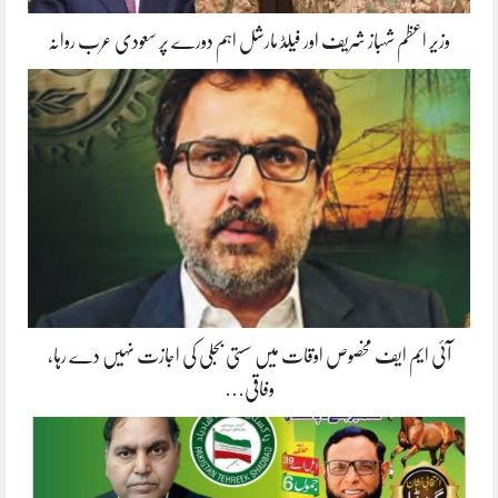
وزیر اعظم شہباز شریف اور فیلڈ مارشل اہم دورے پر سعودی عرب روانہ
آئی ایم ایف مخصوص اوقات میں سستی بجلی کی اجازت نہیں دے رہا،
وفاقی…