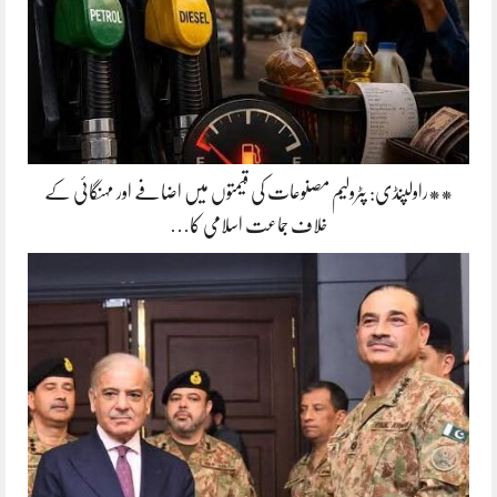
**راولپنڈی: پٹرولیم مصنوعات کی قیمتوں میں اضافے اور مہنگائی کے
خلاف جماعت اسلامی کا…