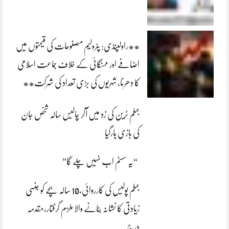
**راولپنڈی: پٹرولیم مصنوعات کی قیمتوں میں
اضافے اور مہنگائی کے خلاف جماعت اسلامی
کا دھرنا، شہریوں کی بڑی تعداد کی شرکت**
جہلم ٹرین کی زد میں آکر چالیس سالہ شخص جان
کی بازی ہارگیا
“یہ سسٹم اب نہیں چلے گا”
جہلم پولیس کی کارروائی،10 سالہ بچے کو جنسی
زیادتی کا نشانہ بنانے والا ملزم گرفتار،مقدمہ
درج