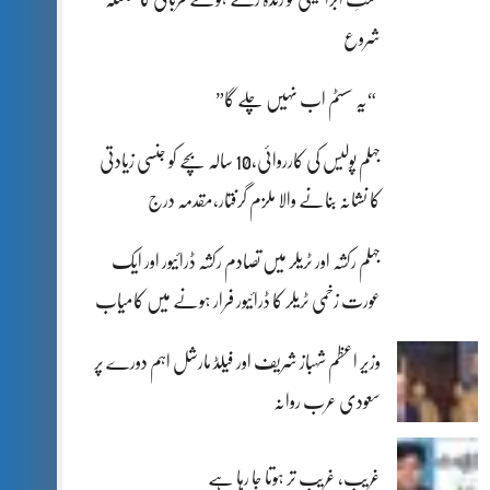
شروع
“یہ سسٹم اب نہیں چلے گا”
جہلم پولیس کی کارروائی،10 سالہ بچے کو جنسی زیادتی
کا نشانہ بنانے والا ملزم گرفتار،مقدمہ درج
جہلم رکشہ اور ٹریلر میں تصادم رکشہ ڈرائیور اور ایک
عورت زخمی ٹریلر کا ڈرائیور فرار ہونے میں کامیاب
وزیر اعظم شہباز شریف اور فیلڈ مارشل اہم دورے پر
سعودی عرب روانہ
غریب، غریب تر ہوتا جا رہا ہے