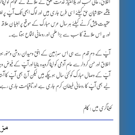
چشمے متلاشیانِ حق کیلئے اسی طرح جاری ہیں اور لوگ ابھی تک آپؒ پر اپن
عقیدت پیش کرنے کیلئے ہر سال عرس مبارک کے موقع پر اہلیا ن ِعلاقہ
اور یہ اس علاقے کا سب سے بڑا علمی اور روحانی اجتماع ہوتا ہے۔
آپؒ کے دم قدم سے ہی اس سرزمین کے افق ومیدان روشن ومنور ہوئے ا
اخلاق اور حسن کردار سے عام آدمی کو اپنا گرویدہ بنایا اور آپؒ کے 
آپؒ کے وصال مبارک کو کئی سال ہوچکے ہیں لیکن آج بھی آپؒ کا آست
لیے بھی آپؒ کا روحانی فیضان ِ کرم جاری ہے اور تاقیامت جاری رہے 
کیٹاگری میں :
کالم
مزی