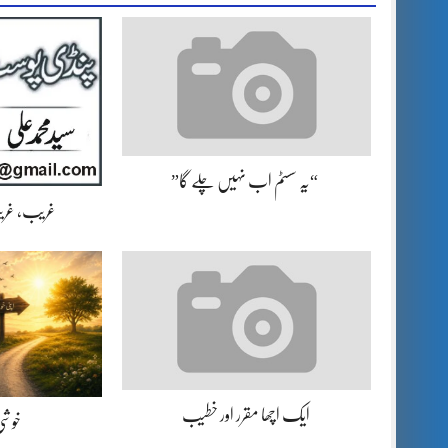
“یہ سسٹم اب نہیں چلے گا”
غریب، غریب
ایک اچھا مقرر اور خطیب
خوشی 