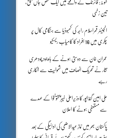
کہوٹہ: فائرنگ کے واقعے میں ایک شخص جاں بحق،
تین زخمی
انجینئر قمراسلام راجہ کی کمبوڈیا سے ہنگامی کال پر
چکری میں 16 افراد کا کامیاب ریسکیو
عمران خان سے دوستی ہونے کے باوجود چودھری
نثار نے تحریک انصاف میں شمولیت سے انکاری
رہے
علی امین گنڈاپور کا وزیراعلیٰ خیبرپختونخوا کے عہدے
سے مستعفی ہونے کا اعلان
پاکستان بھر میں نمازِ عیدالاضحی کی ادائیگی کے بعد
سنتِ ابراہیمی کو زندہ رکھتے ہوئے قربانی کا سلسلہ