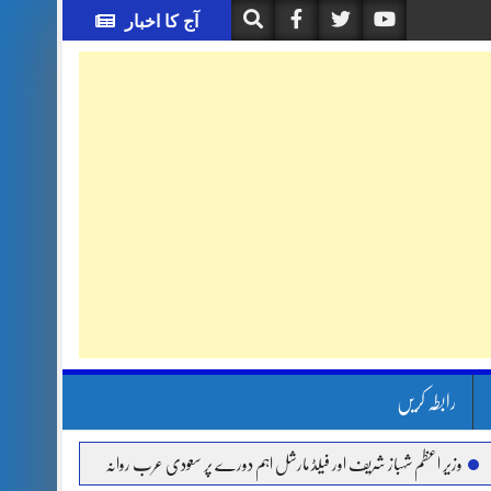
آج کا اخبار
رابطہ کریں
شہباز شریف اور فیلڈ مارشل اہم دورے پر سعودی عرب روانہ
آئی ایم ایف مخصوص اوقات م