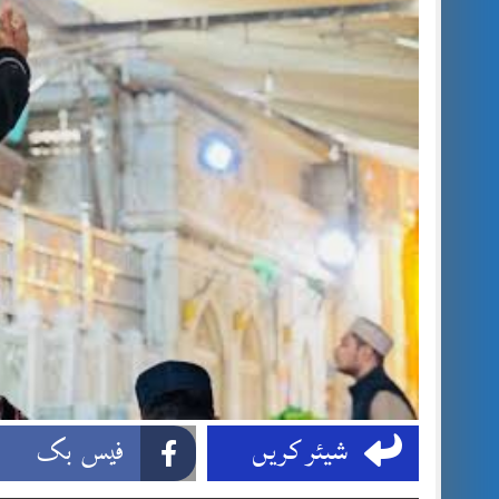
شیئر کریں
فیس بک