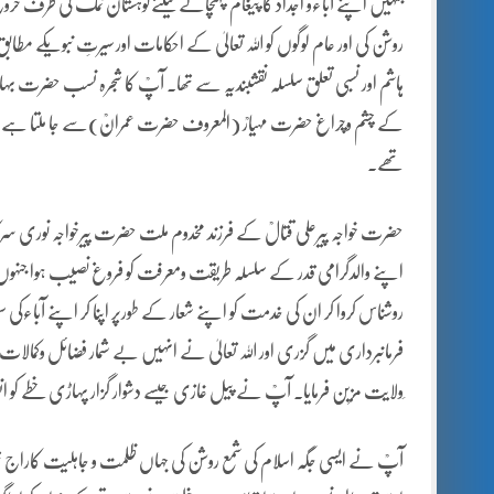
جنہیں اپنے آباءو اجداد کا پیغام پہنچانے کیلئےکوہستان نمک کی طرف خرو
روشن کی اور عام لوگوں کو اللہ تعالیٰ کے احکامات اور سیرتِ نبویکے مط
ہاشم اور نسبی تعلق سلسلہ نقشبندیہ سے تھا۔ آپؒ کا شجرہ نسب حضرت بہاوا
کے چشم وچراغ حضرت مہیارؒ (المعروف حضرت عمرانؒ)سے جا ملتا ہے جو
تھے۔
حضرت خواجہ پیرعلی قتالؒ کے فرزند مخدوم ملت حضرت پیرخواجہ نوری سرکا
اپنے والدگرامی قدر کے سلسلہ طریقت ومعرفت کو فروغ نصیب ہوا جنہوں نے زہ
روشناس کروا کر ان کی خدمت کو اپنے شعار کے طورپر اپنا کر اپنے آباءکی 
فرمانبرداری میں گزری اور اللہ تعالیٰ نے انہیں بے شمار فضائل وکمالا
ِولایت مزین فرمایا۔ آپؒ نے پیل غازی جیسے دشوار گزار پہاڑی خطے کو انسان
آپؒ نے ایسی جگہ اسلام کی شمع روشن کی جہاں ظلمت و جاہلیت کاراج ت