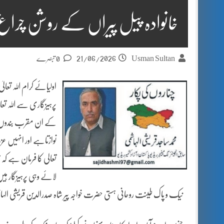
خانوادہ پیل پیراں کے روشن چراغ
21/06/2026
Usman Sultan
0 تبصرے
اولیائے کرام اللہ تع
پرہیزگاری سے اللہ تعا
کے ان مقرب بندوں پر 
نوازتاہے اور انہیں ع
تعالی کا فرمان ہے کہ 
نیک و پاک طینت روحانی ہستی حضرت خواجہ پیر شاہ صدرالدین قریشی الہاشم