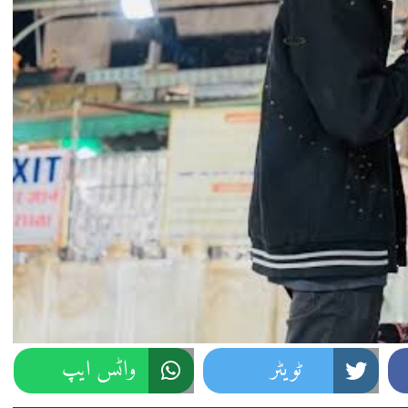
ٹویٹر
واٹس ایپ