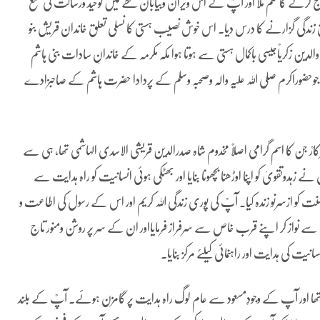
ج کرنے کا حکم ملا اور آپؒ نے اس ویران وبیابان خطے میں توحید ورسالت کی شمع
ابق زندگی گزارنے کا درس دیا۔ اس خوش نصیب ہستی کا نسلی تعلق خاندان قریش بنو
لدین زکریاؒجیسی باکمال ہستی سے ہوتا ہوا مکہ مکرمہ کے خاندانِ سادات بنی ہاشم
حضوراکرم صلی اللہ علیہ والہ وصحبہ وسلم کے پردادا حضرت ہاشم کے صاحبزادے
رؒ جن کا اسم گرامی اصلاً مخدوم شاہ صدرالدین قریشی الاسدی الہاشمی تھا، ہی سے
دوتقویٰ کو اپنا اوڑھنا بچھونا بنایا اور بھٹکی ہوئی انسانیت کو راہ ہدایت سے
سنت کو ازسرنو زندہ کیا۔ آپؒ کی پوری زندگی اللہ کریم اور اس کے رسول کی اطاعت و
ت سے نواز کر اپنے قرب خاص سے سرفراز فرمایااور ان کے سر پر روشن ومنور تاج
یت کی ہدایت اور راہنمائی کیلئے مرکز بنایا۔
ھا اور آپ کے وجودِمسعود سے عام لوگ راہ ہدایت پر گامزن ہوئے۔ آپؒ کے بلند