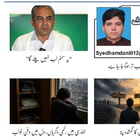
“یہ سسٹم اب نہیں چلے گا”
 تر ہوتا جا رہا ہے
کا گمشدہ پتہ
الماری میں رکھی ڈگریاں، دل میں دفن خواب