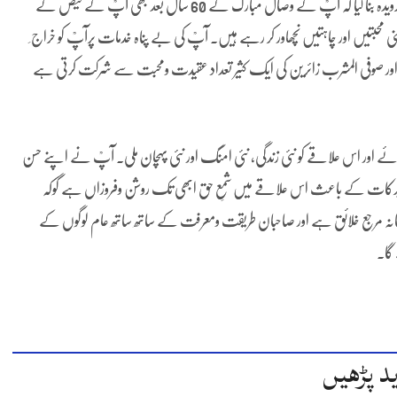
اخلاق، عالی نسب اور بلاامتیاز خدمت خلق نے علاقے کے عوام کو اپناگرویدہ بنا لیا کہ آپؒ کے وصال مبارک کے 60 سال بعد بھی آپؒ کے فیض کے
ی محبتیں اور چاہتیں نچھاور کر رہے ہیں۔ آپؒ کی بے پناہ خدمات پرآپؒ کو خراج ِ
 اور صوفی المشرب زائرین کی ایک کثیر تعداد عقیدت ومحبت سے شرکت کرتی ہے
ور اس علاقے کو نئی زندگی، نئی امنگ اور نئی پہچان ملی۔ آپؒ نے اپنے حسن
فیوض وبرکات کے باعث اس علاقے میں شمعِ حق ابھی تک روشن وفروزاں ہے گوکہ
انہ مرجع خلائق ہے اور صاحبان طریقت ومعرفت کے ساتھ ساتھ عام لوگوں کے
گا۔
د پڑھیں