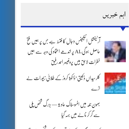
اہم خبریں
آرٹیفشل انٹلیجنس دجال کا فتنہ ہے جس پر ہمیں فتح
حاصل ہو گی،AI پر اندھے اعتماد کی وجہ سے ہمیں
خطرات لاحق ہیں پروفیسر احمد رفیق
کلرسیداں ڈکیتی‘ڈاکو1 کروڑ کے طلائی زیورات لے
اڑے
بھون نلہ میں افسوسناک حادثہ — بزرگ شخص پلی
سے گر کر نالے میں بہہ گیا