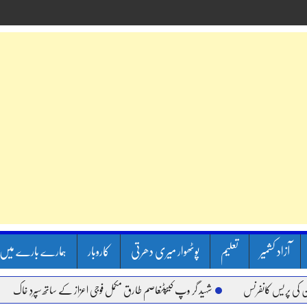
آزاد کشمیر
تعلیم
پوٹھوار میری دھرتی
کاروبار
ہمارے بارے میں
رنس
شہید گر وپ کیپٹنعاصم طارق مکمل فوجی اعزاز کے ساتھ سپردِ خاک
وزیر اعظم 