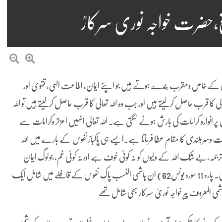
،حضرت خواجہ نوری سرکارؒ
الیٰ کے خاص ومقرب بندے ہوتے ہیں جو اپنے ایمان، اطاعت الہی، تقویٰ اور
لی کا قرب حاصل کرلیتے ہیں اور جب وہ اللہ تعالیٰ کا قرب حاصل کرلیتے ہیں تو اللہ
انوارو کرامات کی بارش ہونے لگتی ہے۔ اللہ تعالیٰ انہیں اعزاز وکرامات سے
زت وسربلندی کا مقام عطا فرماتا ہے۔ایسے ہی پاکباز نفوس کے بارے میں اللہ
ترجمہ،بے شک اللہ کے ولیوں کو نہ کوئی خوف ہے اورنہ کوئی غم، جولوگ ایمان
لائے وہی پرہیزگار ہیں۔ پارہ 11 سورہ یونس62) ان ہاشمی النسب پاک نفوس کے قافلے میں شامل ایک
ی المعروف پیر خواجہ نوریؒ سرکار بھی شامل تھے