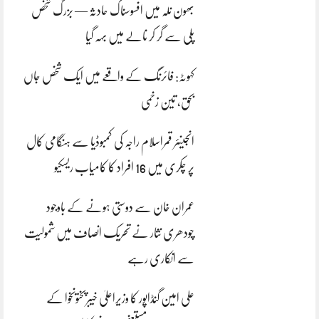
بھون نلہ میں افسوسناک حادثہ — بزرگ شخص
پلی سے گر کر نالے میں بہہ گیا
کہوٹہ: فائرنگ کے واقعے میں ایک شخص جاں
بحق، تین زخمی
انجینئر قمراسلام راجہ کی کمبوڈیا سے ہنگامی کال
پر چکری میں 16 افراد کا کامیاب ریسکیو
عمران خان سے دوستی ہونے کے باوجود
چودھری نثار نے تحریک انصاف میں شمولیت
سے انکاری رہے
علی امین گنڈاپور کا وزیراعلیٰ خیبرپختونخوا کے