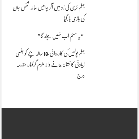
جہلم ٹرین کی زد میں آکر چالیس سالہ شخص جان
کی بازی ہارگیا
“یہ سسٹم اب نہیں چلے گا”
جہلم پولیس کی کارروائی،10 سالہ بچے کو جنسی
زیادتی کا نشانہ بنانے والا ملزم گرفتار،مقدمہ
درج