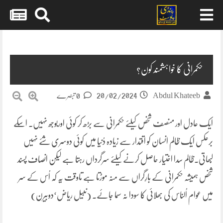
Skip
to
content
حکمرانی کا خواہشمند کون؟
20/02/2024
Abdul Khateeb
0 تبصرے
ایک عادل اور منصف شخص کیلئے حکمرانی سے بڑھ کر کوئی اوربوجھ نہیں۔ اسکے
برعکس ایک ظالم انسان کو اقتدار سے زیادہ دُنیا میں کوئی دوسری شئے نہیں
لُبھاتی۔ظالم سدا اختیار حاصل کرنے کیلئے سرگرداں رہتا ہے لیکن انصاف پسند
شخص ہمیشہ حکمرانی کے بارِگراں سے منہ موڑتا ہے تاوقت یہ کہ اُس کے سر
میں عوام اُلناس کی بھلائی کا سودا نہ سما جائے۔ (نبیل ریاض‘دوبیرن)