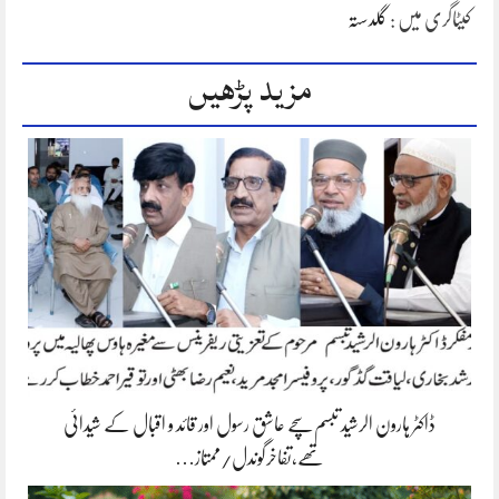
کیٹاگری میں :
گلدستہ
مزید پڑھیں
ڈاکٹر ہارون الرشید تبسم سچے عاشق رسول اور قائد و اقبال کے شیدائی
تھے،تفاخرگوندل/ممتاز…