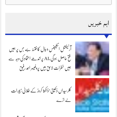
اہم خبریں
آرٹیفشل انٹلیجنس دجال کا فتنہ ہے جس پر ہمیں
فتح حاصل ہو گی،AI پر اندھے اعتماد کی وجہ سے
ہمیں خطرات لاحق ہیں پروفیسر احمد رفیق
کلرسیداں ڈکیتی‘ڈاکو1 کروڑ کے طلائی زیورات
لے اڑے