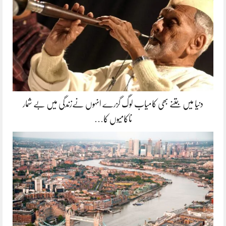
دنیا میں جتنے بھی کامیاب لوگ گزرے انہوں نےزندگی میں بے شمار
ناکامیوں کا…