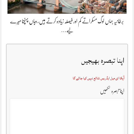
برطانیہ جہاں لوگ مسکراتے کم اور فیصلہ زیادہ کرتے ہیں، وہاں پہنچنا میرے
لیے…
اپنا تبصرہ بھیجیں
آپکا ای میل ایڈریس شائع نہیں کیا جائے گا
اپنا تبصرہ لکھیں