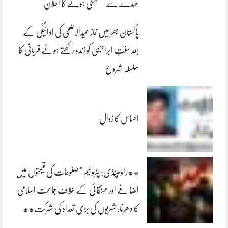
عہدے سے مستعفی ہونے کا اعلان
پاکستان بھر میں نمازِ عیدالاضحی کی ادائیگی کے
بعد سنتِ ابراہیمی کو زندہ رکھتے ہوئے قربانی کا
سلسلہ شروع
احساس کا زوال
**راولپنڈی: پٹرولیم مصنوعات کی قیمتوں میں
اضافے اور مہنگائی کے خلاف جماعت اسلامی
کا دھرنا، شہریوں کی بڑی تعداد کی شرکت**