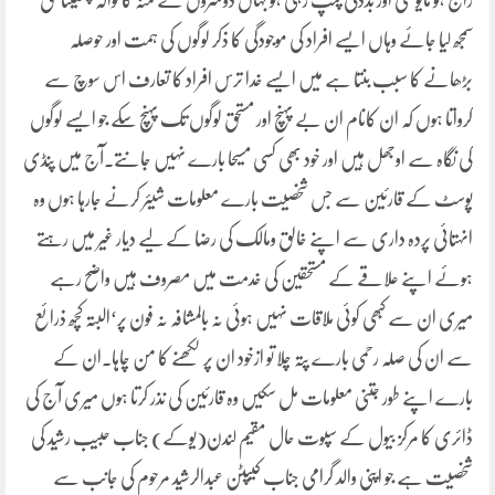
راج ہو مایوسی اور بددلی پنپ رہی ہو جہاں دوسروں کے منہ کا نوالہ چھیننا حق
سمجھ لیا جائے وہاں ایسے افراد کی موجودگی کا ذکر لوگوں کی ہمت اور حوصلہ
بڑھانے کا سبب بنتا ہے میں ایسے خدا ترس افراد کا تعارف اس سوچ سے
کرواتا ہوں کہ ان کانام ان بے پہنچ اور مستحق لوگوں تک پہنچ سکے جو ایسے لوگوں
کی نگاہ سے اوجھل ہیں اور خود بھی کسی مسیحا بارے نہیں جانتے۔آج میں پنڈی
پوسٹ کے قارئین سے جس شخصیت بارے معلومات شیئر کرنے جارہا ہوں وہ
انہتائی پردہ داری سے اپنے خالق ومالک کی رضا کے لیے دیار غیر میں رہتے
ہوئے اپنے علاقے کے مستحقین کی خدمت میں مصروف ہیں واضح رہے
میری ان سے کبھی کوئی ملاقات نہیں ہوئی نہ بالمشافہ نہ فون پر‘البتہ کچھ ذرائع
سے ان کی صلہ رحمی بارے پتہ چلا تو ازخود ان پر لکھنے کا من چاہا۔ان کے
بارے اپنے طور جتنی معلومات مل سکیں وہ قارئین کی نذر کرتا ہوں میری آج کی
ڈائری کا مرکز بیول کے سپوت حال مقیم لندن(یوکے) جناب حبیب رشید کی
شخصیت ہے جو اپنی والد گرامی جناب کیپٹن عبدالرشید مرحوم کی جانب سے