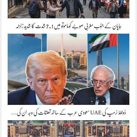
جاپان کے جنوب مغربی صوبے کوماموتو میں 7.1 شدت کا شدید زلزلہ
ڈونلڈ ٹرمپ کی UAE سعودی عر ب کے ساتھ تعلقات کی وجہ ان کی…