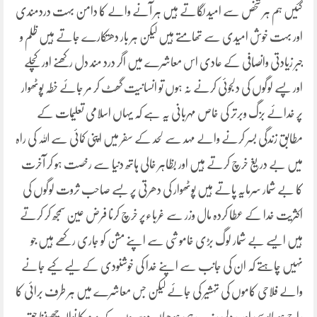
گئیں ہم ہر شخص سے امید لگاتے ہیں ہر آنے والے کا دامن بہت دردمندی
اور بہت خوش امیدی سے تھامتے ہیں لیکن ہر بار دھتکارے جاتے ہیں ظلم و
جبر زیادتی وانصافی کے عادی اس معاشرے میں اگر درد مند دل رکھنے اور کچلے
اور پسے لوگوں کی دلجوئی کرنے نہ ہوں تو انسانیت گھٹ کر مر جائے خطہ پوٹھوار
پر خدائے بزگ وبرتر کی خاص مہربانی یہ ہے کہ یہاں اسلامی تعلیمات کے
مطابق زندگی بسر کرنے والے مہد سے لحد کے سفر میں اپنی کمائی سے اللہ کی راہ
میں بے دریغ خرچ کرتے ہیں اور بظاہر خالی ہاتھ دنیا سے رخصت ہو کر آخرت
کا بے شمار سرمایہ پاتے ہیں پوٹھوار کی دھرتی پر بسے صاحب ثروت لوگوں کی
اکثریت خدا کے عطا کردہ مال وزر سے غرباءپر خرچ کرنا فرض عین سمجھ کر کرتے
ہیں ایسے بے شمار لوگ بڑی خاموشی سے اپنے مشن کو جاری رکھے ہیں جو
نہیں چاہتے کہ ان کی جانب سے اپنے خدا کی خوشنودی کے لیے کیے جانے
والے فلاحی کاموں کی تہشیر کی جائے لیکن جس معاشرے میں ہر طرف برائی کا