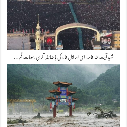
شہید آیت اللہ خامنہ ای اور اہل خانہ کی با ضابطہ آخری رسومات قم…