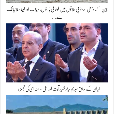
چین کے وسطی اور جنوبی علاقوں میں طوفانی بارشوں، سیلاب اور لینڈ سلائیڈنگ
سے…
ایران کے سابق سپریم لیڈر شہید آیت اللہ علی خامنہ ای کی تجہیز و…