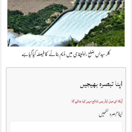
کلر سیداں ضلع راولپنڈی میں ڈیم بنانے کا فیصلہ کیا گیاہے
اپنا تبصرہ بھیجیں
آپکا ای میل ایڈریس شائع نہیں کیا جائے گا
اپنا تبصرہ لکھیں