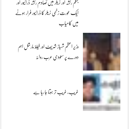
جہلم رکشہ اور ٹریلر میں تصادم رکشہ ڈرائیور اور
ایک عورت زخمی ٹریلر کا ڈرائیور فرار ہونے
میں کامیاب
وزیر اعظم شہباز شریف اور فیلڈ مارشل اہم
دورے پر سعودی عرب روانہ
غریب، غریب تر ہوتا جا رہا ہے