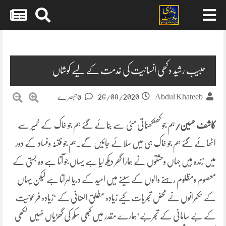
Skip
to
content
حبیب رشید دکھی انسانیت کی خدمت کے لیے کوشاں
26/08/2020
Abdul Khateeb
0 تبصرے
کاشف حسین/
ہم جو کھنکھناتی مٹی سے بنائے گئے ہم جو خاک کے خمیر سے
اٹھائے گئے ہم جو خاک ہی میں سلائے جائیں گے۔ہم جو فتنہ وفساد کے دور
میں زندہ ہیں جہاں وحشتوں نے ہمارا گھر دیکھ لیا ہے یہاں جو آتا ہے وہ بستی کے
معصوم ومظلوم رہنے والوں کے سینے میں امید کے دریا لہراتا ہے لیکن یہاں
کے حکمرانوں نے محض تجربات کیے زیادہ مطلق العنانی کے ‘زیادہ فرعونیت
کے بے سامانی کے تجربے‘ہمارے مقدر میں کبھی سکھ کی گھڑیاں نہیں لکھی