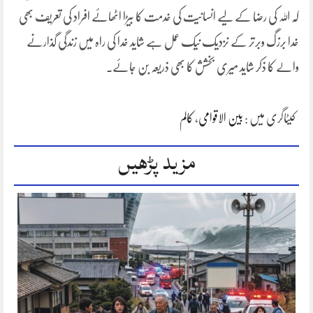
کہ اللہ کی رضا کے لیے انسانیت کی خدمت کا بیڑا اٹھائے افراد کی تعریف بھی
خدا برزگ وبرتر کے نزدیک نیک عمل ہے شاید خدا کی راہ میں زندگی گذارنے
والے کا ذکر شاید میری بخشش کا بھی ذریعہ بن جائے۔
کیٹاگری میں :
بین الاقوامی
،
کالم
مزید پڑھیں