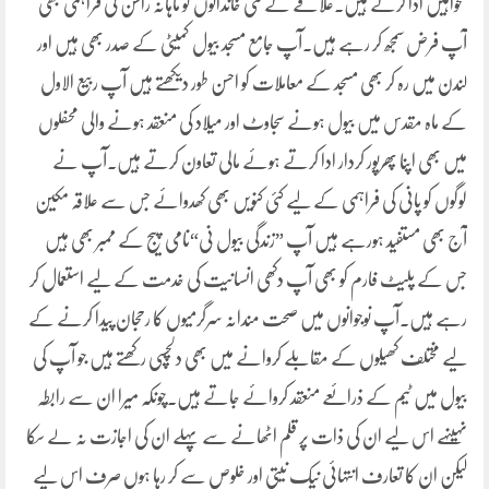
تنخواہیں ادا کرتے ہیں۔علاقے کے کئی خاندانوں کو ماہانہ راشن کی فراہمی بھی
آپ فرض سمجھ کر رہے ہیں۔آپ جامع مسجد بیول کمیٹی کے صدر بھی ہیں اور
لندن میں رہ کر بھی مسجد کے معاملات کو احسن طور دیکھتے ہیں آپ ربیع الاول
کے ماہ مقدس میں بیول ہونے سجاوٹ اور میلاد کی منعقد ہونے والی محفلوں
میں بھی اپنا پھرپور کردار ادا کرتے ہوئے مالی تعاون کرتے ہیں۔آپ نے
لوگوں کو پانی کی فراہمی کے لیے کئی کنویں بھی کھدوائے جس سے علاقہ مکین
آج بھی مستفید ہورہے ہیں آپ ”زندگی بیول نی“نامی پیج کے ممبر بھی ہیں
جس کے پلیٹ فارم کو بھی آپ دکھی انسانیت کی خدمت کے لیے استعمال کر
رہے ہیں۔آپ نوجوانوں میں صحت مندانہ سرگرمیوں کا رحجان پیدا کرنے کے
لیے مختلف کھیلوں کے مقابلے کروانے میں بھی دلچسپی رکھتے ہیں جو آپ کی
بیول میں ٹیم کے ذرائعے منعقد کروائے جاتے ہیں۔چونکہ میرا ان سے رابطہ
نہیںہے اس لیے ان کی ذات پر قلم اٹھانے سے پہلے ان کی اجازت نہ لے سکا
لیکن ان کا تعارف انتہائی نیک نیتی اور خلوص سے کر رہا ہوں صرف اس لیے