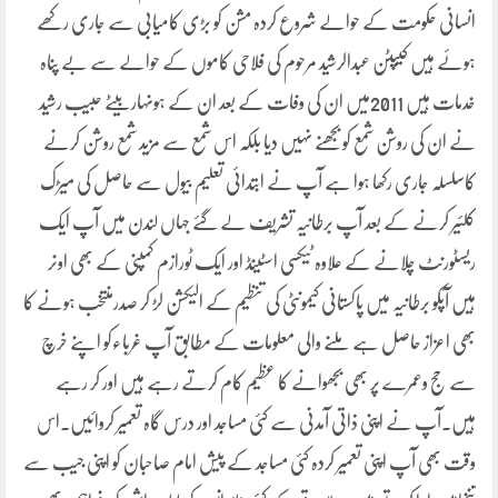
انسانی حکومت کے حوالے شروع کردہ مشن کو بڑی کامیابی سے جاری رکھے
ہوئے ہیں کیپٹن عبدالرشید مرحوم کی فلاحی کاموں کے حوالے سے بے پناہ
خدمات ہیں 2011میں ان کی وفات کے بعد ان کے ہونہار بیٹے حبیب رشید
نے ان کی روشن شمع کو بجھنے نہیں دیا بلکہ اس شمع سے مزید شمع روشن کرنے
کاسلسلہ جاری رکھا ہوا ہے آپ نے ابتدائی تعلیم بیول سے حاصل کی میڑک
کلئیر کرنے کے بعد آپ برطانیہ تشریف لے گئے جہاں لندن میں آپ ایک
ریسٹورنٹ چلانے کے علاوہ ٹیکسی اسٹینڈ اور ایک ٹورازم کمپنی کے بھی اونر
ہیں آپکو برطانیہ میں پاکستانی کیمونٹی کی تنظیم کے الیکشن لڑ کر صدرمنتخب ہونے کا
بھی اعزاز حاصل ہے ملنے والی معلومات کے مطابق آپ غرباءکو اپنے خرچ
سے حج وعمرے پر بھی بجھوانے کا عظیم کام کرتے رہے ہیں اور کر رہے
ہیں۔آپ نے اپنی ذاتی آمدنی سے کئی مساجد اور درس گاہ تعمیر کروائیں۔اس
وقت بھی آپ اپنی تعمیر کردہ کئی مساجد کے پیش امام صاحبان کو اپنی جیب سے