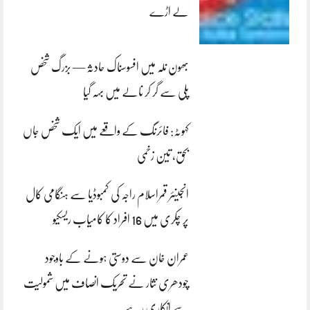
لے اڑے
بھون نلہ میں افسوسناک حادثہ — بزرگ شخص
پلی سے گر کر نالے میں بہہ گیا
کہوٹہ: فائرنگ کے واقعے میں ایک شخص جاں
بحق، تین زخمی
انجینئر قمراسلام راجہ کی کمبوڈیا سے ہنگامی کال
پر چکری میں 16 افراد کا کامیاب ریسکیو
عمران خان سے دوستی ہونے کے باوجود
چودھری نثار نے تحریک انصاف میں شمولیت
سے انکاری رہے