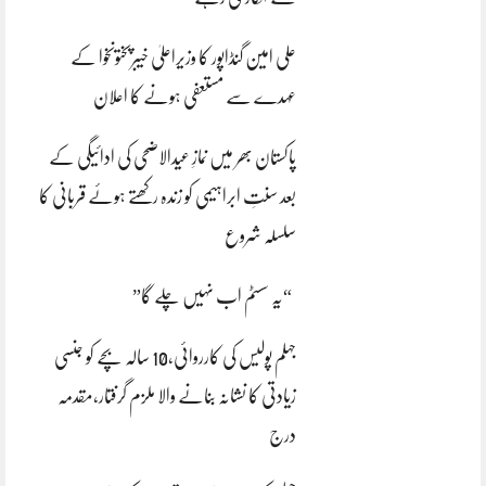
علی امین گنڈاپور کا وزیراعلیٰ خیبرپختونخوا کے
عہدے سے مستعفی ہونے کا اعلان
پاکستان بھر میں نمازِ عیدالاضحی کی ادائیگی کے
بعد سنتِ ابراہیمی کو زندہ رکھتے ہوئے قربانی کا
سلسلہ شروع
“یہ سسٹم اب نہیں چلے گا”
جہلم پولیس کی کارروائی،10 سالہ بچے کو جنسی
زیادتی کا نشانہ بنانے والا ملزم گرفتار،مقدمہ
درج