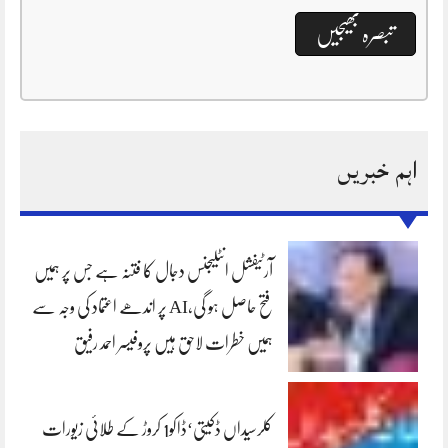
اہم خبریں
آرٹیفشل انٹلیجنس دجال کا فتنہ ہے جس پر ہمیں
فتح حاصل ہو گی،AI پر اندھے اعتماد کی وجہ سے
ہمیں خطرات لاحق ہیں پروفیسر احمد رفیق
کلرسیداں ڈکیتی‘ڈاکو1 کروڑ کے طلائی زیورات