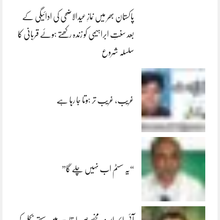
پاکستان بھر میں نمازِ عیدالاضحی کی ادائیگی کے
بعد سنتِ ابراہیمی کو زندہ رکھتے ہوئے قربانی کا
سلسلہ شروع
غریب، غریب تر ہوتا جا رہا ہے
“یہ سسٹم اب نہیں چلے گا”