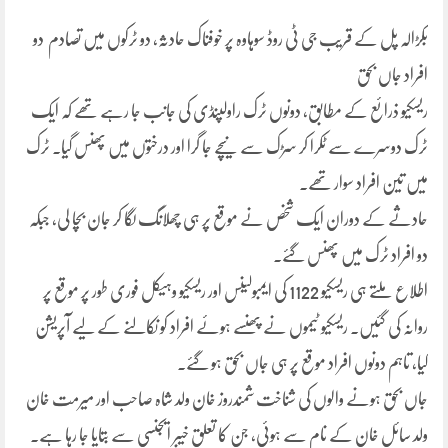
بکڑالہ پل کے قریب جی ٹی روڈ سوہاوہ پر خوفناک حادثہ، دو ٹرکوں میں تصادم دو
افراد جاں بحق
ریسکیو ذرائع کے مطابق، دونوں ٹرک راولپنڈی کی جانب جا رہے تھے کہ ایک
ٹرک دوسرے سے ٹکرا کر سڑک سے نیچے جا گرا اور درختوں میں پھنس گیا۔ ٹرک
میں تین افراد سوار تھے۔
حادثے کے دوران ایک شخص نے موقع پر ہی چھلانگ لگا کر جان بچا لی، جبکہ
دو افراد ٹرک میں پھنس گئے۔
اطلاع ملتے ہی ریسکیو 1122 کی ایمبولینس اور ریسکیو وہیکل فوری طور پر موقع پر
روانہ کی گئیں۔ ریسکیو ٹیموں نے پھنسے ہوئے افراد کو نکالنے کے لیے آپریشن
کیا، تاہم دونوں افراد موقع پر ہی جاں بحق ہو گئے۔
جاں بحق ہونے والوں کی شناخت شمندروز خان ولد شاہ صاحب اور میرمت خان
ولد سائل خان کے نام سے ہوئی، جن کا تعلق خیبر ایجنسی سے بتایا جا رہا ہے۔