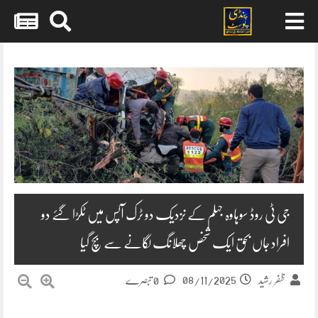
Skip
to
content
جی ٹی روڈ سوہاوہ جہلم کے نزدیک دو ٹرک آپس میں ٹکڑا گئے دو
افراد جاں بحق ایک شخص چھلانگ لگانے سے بچ گیا
08/11/2025
ظفر رشید
0 تبصرے