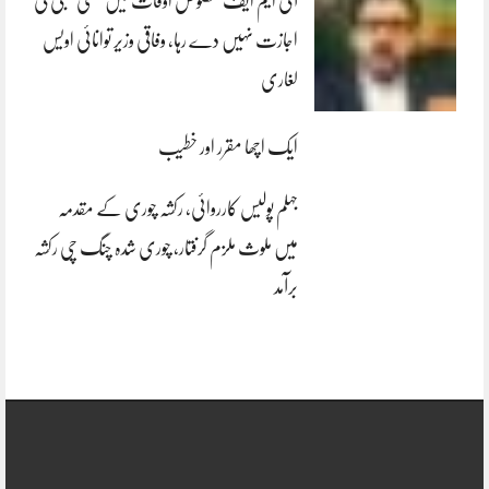
آئی ایم ایف مخصوص اوقات میں سستی بجلی کی
اجازت نہیں دے رہا، وفاقی وزیر توانائی اویس
لغاری
ایک اچھا مقرر اور خطیب
جہلم پولیس کارروائی، رکشہ چوری کے مقدمہ
میں ملوث ملزم گرفتار، چوری شدہ چنگ چی رکشہ
برآمد