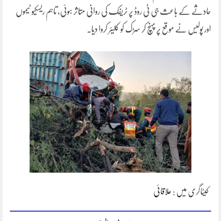
حادثے کے باعث جی ٹی روڈ پر ٹریفک کی روانی متاثر ہوئی، تاہم ریسکیو ٹیموں
اور پولیس نے موقع پر پہنچ کر سڑک کو کلیئر کروا دیا۔
کیٹاگری میں :
علاقائی