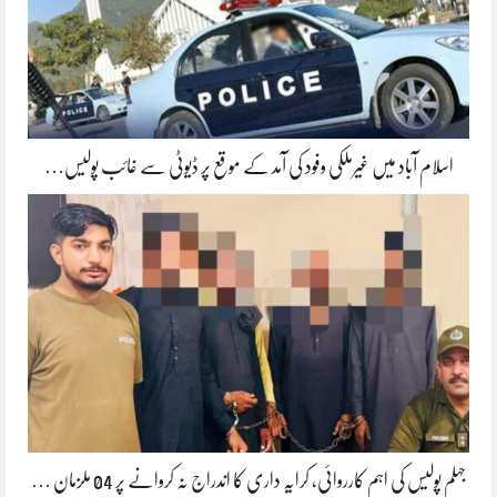
اسلام آباد میں غیرملکی وفود کی آمد کے موقع پر ڈیوٹی سے غائب پولیس…
جہلم پولیس کی اہم کارروائی، کرایہ داری کا اندراج نہ کروانے پر 04 ملزمان …