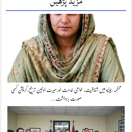
مزید پڑھیں
محکمہ ریونیو میں شفافیت، عوامی خدمت اور میرٹ اولین ترجیح، کرپشن کسی
صورت برداشت…