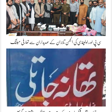
سی پی او،راولپنڈی کی انجمن تاجران کے عہدیداران سے تعارفی میٹنگ