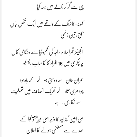
پلی سے گر کر نالے میں بہہ گیا
کہوٹہ: فائرنگ کے واقعے میں ایک شخص جاں
بحق، تین زخمی
انجینئر قمراسلام راجہ کی کمبوڈیا سے ہنگامی کال
پر چکری میں 16 افراد کا کامیاب ریسکیو
عمران خان سے دوستی ہونے کے باوجود
چودھری نثار نے تحریک انصاف میں شمولیت
سے انکاری رہے
علی امین گنڈاپور کا وزیراعلیٰ خیبرپختونخوا کے
عہدے سے مستعفی ہونے کا اعلان