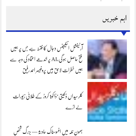
اہم خبریں
آرٹیفشل انٹلیجنس دجال کا فتنہ ہے جس پر ہمیں
فتح حاصل ہو گی،AI پر اندھے اعتماد کی وجہ سے
ہمیں خطرات لاحق ہیں پروفیسر احمد رفیق
کلرسیداں ڈکیتی‘ڈاکو1 کروڑ کے طلائی زیورات
لے اڑے
بھون نلہ میں افسوسناک حادثہ — بزرگ شخص