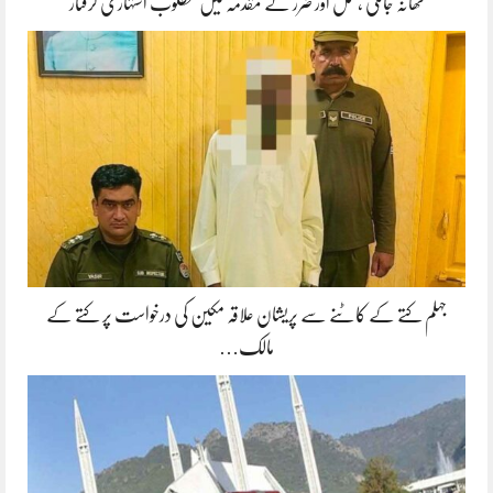
تھانہ جاتلی ،قتل اور ضرر کے مقدمہ میں مطلوب اشتہاری گرفتار
جہلم کتے کے کاٹنے سے پریشان علاقہ مکین کی درخواست پر کتے کے
مالک…