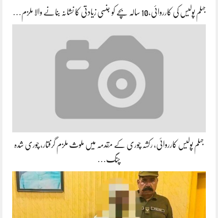
جہلم پولیس کی کارروائی،10 سالہ بچے کو جنسی زیادتی کا نشانہ بنانے والا ملزم…
جہلم پولیس کارروائی، رکشہ چوری کے مقدمہ میں ملوث ملزم گرفتار، چوری شدہ
چنگ…