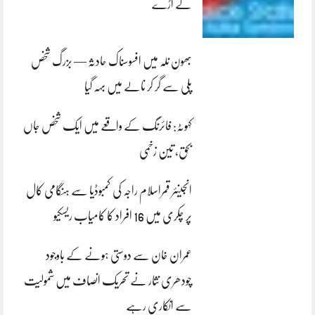
لے اڑے
بھون نلہ میں افسوسناک حادثہ — بزرگ شخص
پلی سے گر کر نالے میں بہہ گیا
کہوٹہ: فائرنگ کے واقعے میں ایک شخص جاں
بحق، تین زخمی
انجینئر قمراسلام راجہ کی کمبوڈیا سے ہنگامی کال
پر چکری میں 16 افراد کا کامیاب ریسکیو
عمران خان سے دوستی ہونے کے باوجود
چودھری نثار نے تحریک انصاف میں شمولیت
سے انکاری رہے