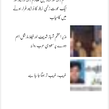
ایک عورت زخمی ٹریلر کا ڈرائیور فرار ہونے
میں کامیاب
وزیر اعظم شہباز شریف اور فیلڈ مارشل اہم
دورے پر سعودی عرب روانہ
غریب، غریب تر ہوتا جا رہا ہے