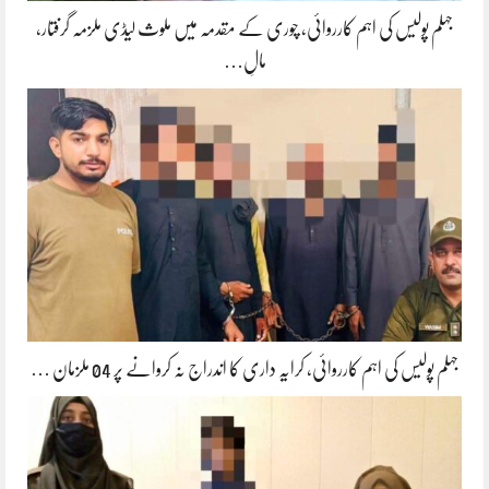
جہلم پولیس کی اہم کارروائی، چوری کے مقدمہ میں ملوث لیڈی ملزمہ گرفتار،
مالِ…
جہلم پولیس کی اہم کارروائی، کرایہ داری کا اندراج نہ کروانے پر 04 ملزمان …