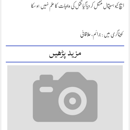
ایچ کیو ہسپتال منتقل کر دیا گیا قتل کی وجوہات کا علم نہیں ہو سکا
کیٹاگری میں :
جرائم
،
علاقائی
مزید پڑھیں