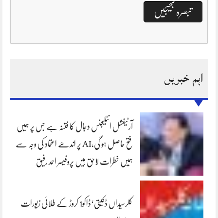
اہم خبریں
آرٹیفشل انٹلیجنس دجال کا فتنہ ہے جس پر ہمیں
فتح حاصل ہو گی،AI پر اندھے اعتماد کی وجہ سے
ہمیں خطرات لاحق ہیں پروفیسر احمد رفیق
کلرسیداں ڈکیتی‘ڈاکو1 کروڑ کے طلائی زیورات