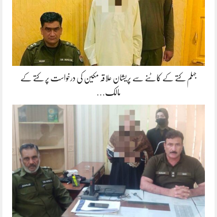
جہلم کتے کے کاٹنے سے پریشان علاقہ مکین کی درخواست پر کتے کے
مالک…