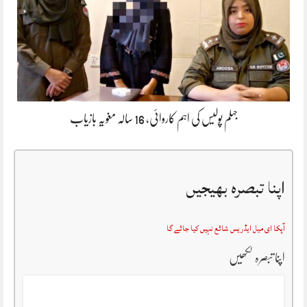
جہلم پولیس کی اہم کاروائی، 16 سالہ مغویہ بازیاب
اپنا تبصرہ بھیجیں
آپکا ای میل ایڈریس شائع نہیں کیا جائے گا
اپنا تبصرہ لکھیں