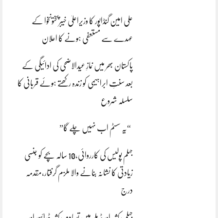
علی امین گنڈاپور کا وزیراعلیٰ خیبرپختونخوا کے
عہدے سے مستعفی ہونے کا اعلان
پاکستان بھر میں نمازِ عیدالاضحی کی ادائیگی کے
بعد سنتِ ابراہیمی کو زندہ رکھتے ہوئے قربانی کا
سلسلہ شروع
“یہ سسٹم اب نہیں چلے گا”
جہلم پولیس کی کارروائی،10 سالہ بچے کو جنسی
زیادتی کا نشانہ بنانے والا ملزم گرفتار،مقدمہ
درج
جہلم رکشہ اور ٹریلر میں تصادم رکشہ ڈرائیور اور