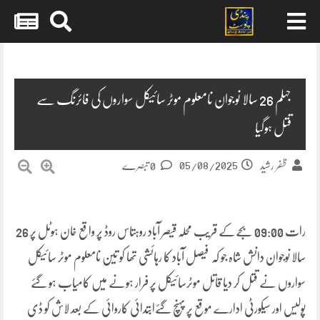
Skip
to
content
جہلم 26 سالا نوجوان نامعلوم موٹر سائیکل سواروں کی فائرنگ سے
قتل ہوگیا
05/08/2025
ظفر رشید
0 تبصرے
رات 09:00 بجےکے قریب محلہ قیصر آباد روہتاس روڈ پر واقع خان ہوٹل پر 26
سالا نوجوان دانش شاہ جو کہ فیصل آباد کا رہائشی تھا کو تین نامعلوم موٹر سائیکل
سواروں نے قتل کر دیا قاتل موٹرسائیکل پر فرار ہونے میں کامیاب ہو گئے
پولیس اور سیکورٹی ادارے موقع پر پہنچ گئےابتدائی کاروائی کے بعد لاش کو ڈی