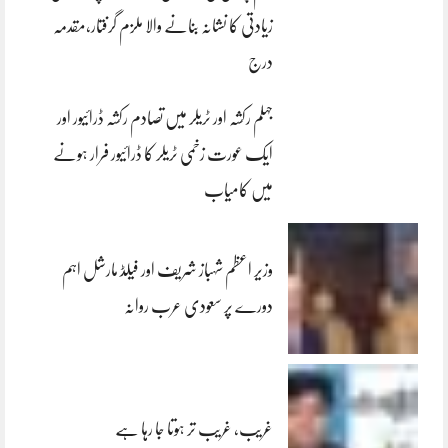
زیادتی کا نشانہ بنانے والا ملزم گرفتار،مقدمہ
درج
جہلم رکشہ اور ٹریلر میں تصادم رکشہ ڈرائیور اور
ایک عورت زخمی ٹریلر کا ڈرائیور فرار ہونے
میں کامیاب
وزیر اعظم شہباز شریف اور فیلڈ مارشل اہم
دورے پر سعودی عرب روانہ
غریب، غریب تر ہوتا جا رہا ہے