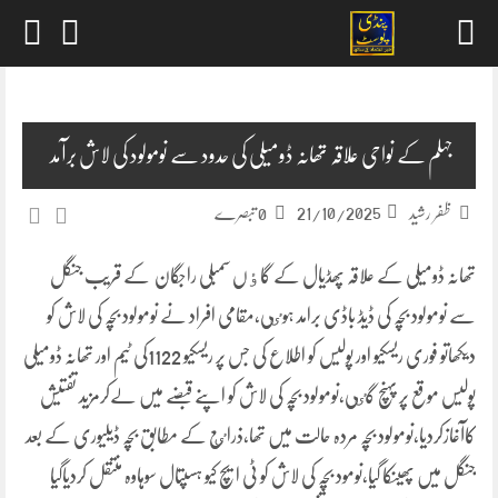
Skip
to
content
جہلم کے نواحی علاقہ تھانہ ڈومیلی کی حدود سے نومولود کی لاش برآمد
21/10/2025
ظفر رشید
0 تبصرے
تھانہ ڈومیلی کے علاقہ پھڈیال کے گاٶں سمبلی راجگان کے قریب جنگل
سے نومولود بچہ کی ڈیڈ باڈی برامد ہوٸی،مقامی افراد نے نومولود بچہ کی لاش کو
دیکھاتو فوری ریسکیو اور پولیس کو اطلاع کی جس پر ریسکیو 1122کی ٹیم اور تھانہ ڈومیلی
پولیس موقع پر پہنچ گٸی،نومولود بچہ کی لاش کو اپنے قبضے میں لےکرمزید تفتیش
کاآغازکردیا،نومولود بچہ مردہ حالت میں تھا،ذراٸع کے مطابق بچہ ڈیلیوری کے بعد
جنگل میں پھینکا گیا،نومود بچہ کی لاش کو ٹی ایچ کیو ہسپتال سوہاوہ منتقل کردیاگیا