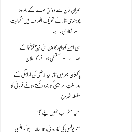
عمران خان سے دوستی ہونے کے باوجود
چودھری نثار نے تحریک انصاف میں شمولیت
سے انکاری رہے
علی امین گنڈاپور کا وزیراعلیٰ خیبرپختونخوا کے
عہدے سے مستعفی ہونے کا اعلان
پاکستان بھر میں نمازِ عیدالاضحی کی ادائیگی کے
بعد سنتِ ابراہیمی کو زندہ رکھتے ہوئے قربانی کا
سلسلہ شروع
“یہ سسٹم اب نہیں چلے گا”
جہلم پولیس کی کارروائی،10 سالہ بچے کو جنسی