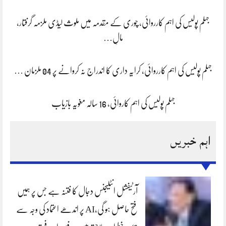
جہلم پولیس کی اہم کارروائی، چوری کے مقدمہ میں ملوث لیڈی ملزمہ گرفتار،
مالِ…
جہلم پولیس کی اہم کارروائی، کرایہ داری کا اندراج نہ کروانے پر 04 ملزمان …
جہلم پولیس کی اہم کاروائی، 16 سالہ مغویہ بازیاب
اہم خبریں
آرٹیفشل انٹلیجنس دجال کا فتنہ ہے جس پر ہمیں
فتح حاصل ہو گی،AI پر اندھے اعتماد کی وجہ سے