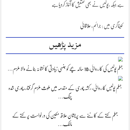
ہے جبکہ ،پولیس نے بھی تفتیش کا آغاز کردیاہے
کیٹاگری میں :
جرائم
،
علاقائی
مزید پڑھیں
جہلم پولیس کی کارروائی،10 سالہ بچے کو جنسی زیادتی کا نشانہ بنانے والا ملزم…
جہلم پولیس کارروائی، رکشہ چوری کے مقدمہ میں ملوث ملزم گرفتار، چوری شدہ
چنگ…
جہلم کتے کے کاٹنے سے پریشان علاقہ مکین کی درخواست پر کتے کے
مالک…