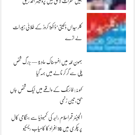
ہمیں خطرات لاحق ہیں پروفیسر احمد رفیق
کلرسیداں ڈکیتی‘ڈاکو1 کروڑ کے طلائی زیورات
لے اڑے
بھون نلہ میں افسوسناک حادثہ — بزرگ شخص
پلی سے گر کر نالے میں بہہ گیا
کہوٹہ: فائرنگ کے واقعے میں ایک شخص جاں
بحق، تین زخمی
انجینئر قمراسلام راجہ کی کمبوڈیا سے ہنگامی کال
پر چکری میں 16 افراد کا کامیاب ریسکیو