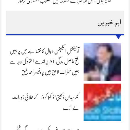
تھانہ جاتلی ،قتل اور ضرر کے مقدمہ میں مطلوب اشتہاری گرفتار
اہم خبریں
آرٹیفشل انٹلیجنس دجال کا فتنہ ہے جس پر ہمیں
فتح حاصل ہو گی،AI پر اندھے اعتماد کی وجہ سے
ہمیں خطرات لاحق ہیں پروفیسر احمد رفیق
کلرسیداں ڈکیتی‘ڈاکو1 کروڑ کے طلائی زیورات
لے اڑے