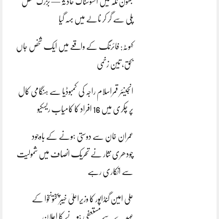
بھون نلہ میں افسوسناک حادثہ — بزرگ شخص
پلی سے گر کر نالے میں بہہ گیا
کہوٹہ: فائرنگ کے واقعے میں ایک شخص جاں
بحق، تین زخمی
انجینئر قمراسلام راجہ کی کمبوڈیا سے ہنگامی کال
پر چکری میں 16 افراد کا کامیاب ریسکیو
عمران خان سے دوستی ہونے کے باوجود
چودھری نثار نے تحریک انصاف میں شمولیت
سے انکاری رہے
علی امین گنڈاپور کا وزیراعلیٰ خیبرپختونخوا کے
عہدے سے مستعفی ہونے کا اعلان