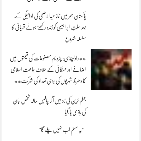
پاکستان بھر میں نمازِ عیدالاضحی کی ادائیگی کے
بعد سنتِ ابراہیمی کو زندہ رکھتے ہوئے قربانی کا
سلسلہ شروع
**راولپنڈی: پٹرولیم مصنوعات کی قیمتوں میں
اضافے اور مہنگائی کے خلاف جماعت اسلامی
کا دھرنا، شہریوں کی بڑی تعداد کی شرکت**
جہلم ٹرین کی زد میں آکر چالیس سالہ شخص جان
کی بازی ہارگیا
“یہ سسٹم اب نہیں چلے گا”