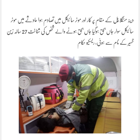
دینہ منگلا پُل کے مقام پر کار اور موٹر سائیکل میں تصادم ہوا حادثے میں موٹر
سائیکل سوار جاں بحق ہوگیا جاں بحق ہونے والے شخص کی شناخت 27 سالہ زین
ظہیر کے نام سے ہوئی، ریسکیو حکام