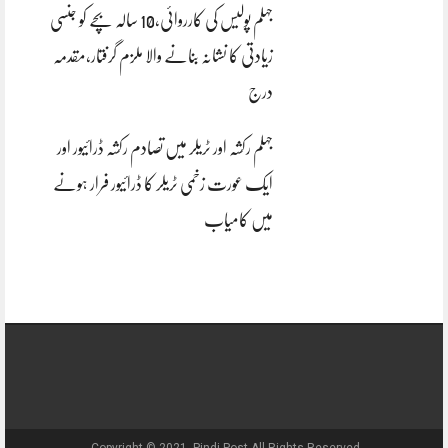
جہلم پولیس کی کارروائی،10 سالہ بچے کو جنسی
زیادتی کا نشانہ بنانے والا ملزم گرفتار،مقدمہ
درج
جہلم رکشہ اور ٹریلر میں تصادم رکشہ ڈرائیور اور
ایک عورت زخمی ٹریلر کا ڈرائیور فرار ہونے
میں کامیاب
Copyright © 2021, Pindi Post All Rights Reserved.