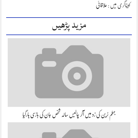
کیٹاگری میں :
علاقائی
مزید پڑھیں
جہلم ٹرین کی زد میں آکر چالیس سالہ شخص جان کی بازی ہارگیا