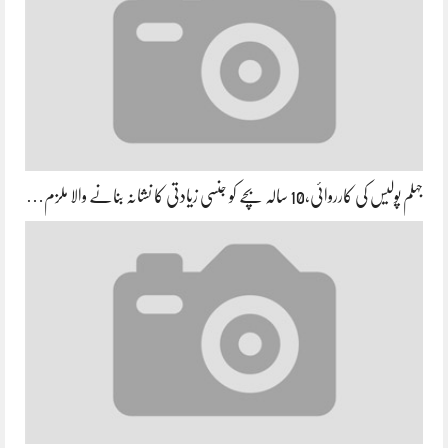
جہلم پولیس کی کارروائی،10 سالہ بچے کو جنسی زیادتی کا نشانہ بنانے والا ملزم…