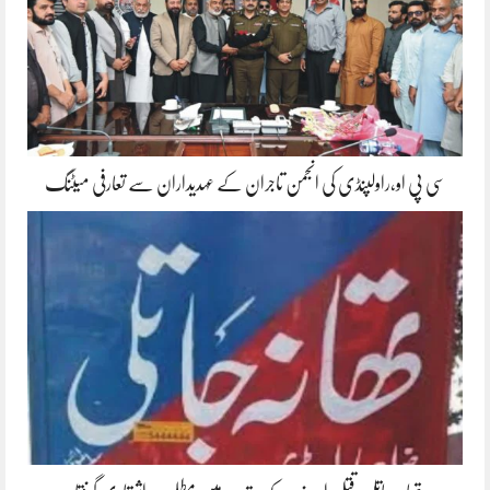
سی پی او،راولپنڈی کی انجمن تاجران کے عہدیداران سے تعارفی میٹنگ