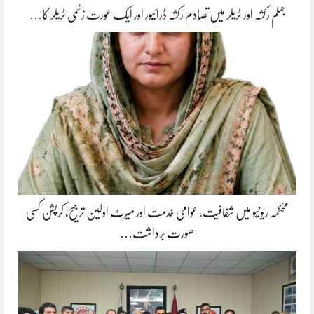
جہلم رکشہ اور ٹریلر میں تصادم رکشہ ڈرائیور اور ایک عورت زخمی ٹریلر کا…
محکمہ ریونیو میں شفافیت، عوامی خدمت اور میرٹ اولین ترجیح، کرپشن کسی
صورت برداشت…